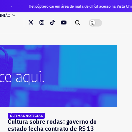
elicóptero cai em área de mata de difícil acesso na Vista Chinesa, no Alto da B
INIÃO
ÚLTIMAS NOTÍCIAS
Cultura sobre rodas: governo do
estado fecha contrato de R$ 13