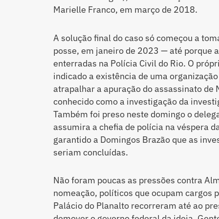
Marielle Franco, em março de 2018.
A solução final do caso só começou a t
posse, em janeiro de 2023 — até porque a
enterradas na Polícia Civil do Rio. O próp
indicado a existência de uma organização
atrapalhar a apuração do assassinato de Ma
conhecido como a investigação da investig
Também foi preso neste domingo o deleg
assumira a chefia de polícia na véspera d
garantido a Domingos Brazão que as inve
seriam concluídas.
Não foram poucas as pressões contra Al
nomeação, políticos que ocupam cargos p
Palácio do Planalto recorreram até ao pre
demover o governo federal da ideia. Gen