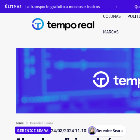
ansporte gratuito a museus e teatros
Queda de helicóptero 
ÚLTIMAS
COLUNAS
POLÍT
MARCAS
Home
Berenice Seara
Berenice Seara
BERENICE SEARA
24/03/2024 11:10