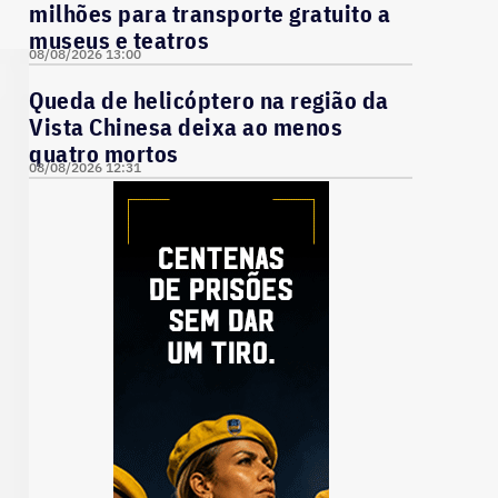
milhões para transporte gratuito a
museus e teatros
08/08/2026 13:00
Queda de helicóptero na região da
Vista Chinesa deixa ao menos
quatro mortos
08/08/2026 12:31