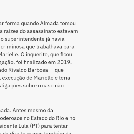
omar forma quando Almada tomou
s raizes do assassinato estavam
rio superintendente já havia
 criminosa que trabalhava para
rielle. O inquérito, que ficou
ação, foi finalizado em 2019.
ado Rivaldo Barbosa — que
a execução de Marielle e teria
stigações sobre o caso não
mada. Antes mesmo da
oderosos no Estado do Rio e no
sidente Lula (PT) para tentar
te da direita — mas também da