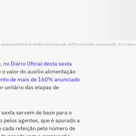
 que ajuste detalhes do benefício de alimentação da PM foi publicado nesta sexta (02) - Foto: Repr
u,
no Diário Oficial desta sexta
 o valor do auxílio alimentação
nto de mais de 160% anunciado
r unitário das etapas de
 sexta servem de base para o
o pelos agentes, que é apurado a
de cada refeição pelo número de