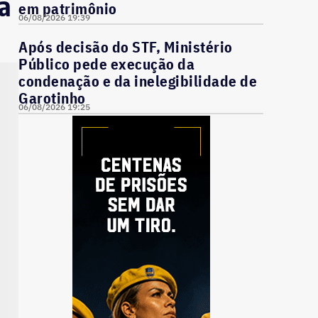
da
em patrimônio
06/08/2026 19:39
Após decisão do STF, Ministério
Público pede execução da
condenação e da inelegibilidade de
Garotinho
06/08/2026 19:25