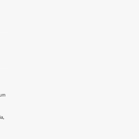
 um
ia,