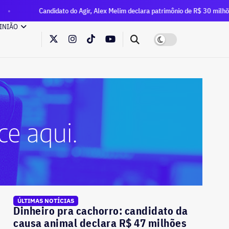
didato do Agir, Alex Melim declara patrimônio de R$ 30 milhões à Justiça Elei
INIÃO
ÚLTIMAS NOTÍCIAS
Dinheiro pra cachorro: candidato da
causa animal declara R$ 47 milhões