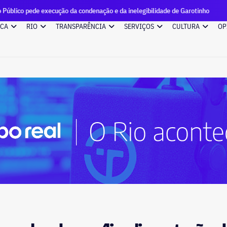
xecução da condenação e da inelegibilidade de Garotinho
Can
ICA
RIO
TRANSPARÊNCIA
SERVIÇOS
CULTURA
OP