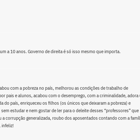
m a 10 anos. Governo de direita é só isso mesmo que importa.
cabou com a pobreza no país, melhorou as condições de trabalho de
por pais e alunos, acabou com o desemprego, com a criminalidade, adora
da do país, enriqueceu os filhos (os únicos que deixaram a pobreza) e
sem estudar e nem gostar de ler para o deleite desses “professores” que
u a corrupção generalizada, roubo dos aposentados contando com a famíl
infeliz!