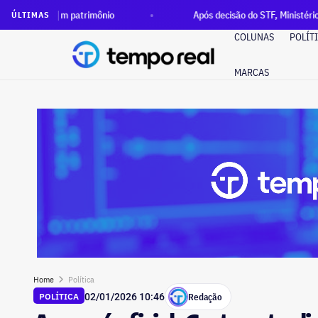
 patrimônio
Após decisão do STF, Ministério Público pede e
ÚLTIMAS
COLUNAS
POLÍT
MARCAS
Home
Política
Redação
POLÍTICA
02/01/2026 10:46