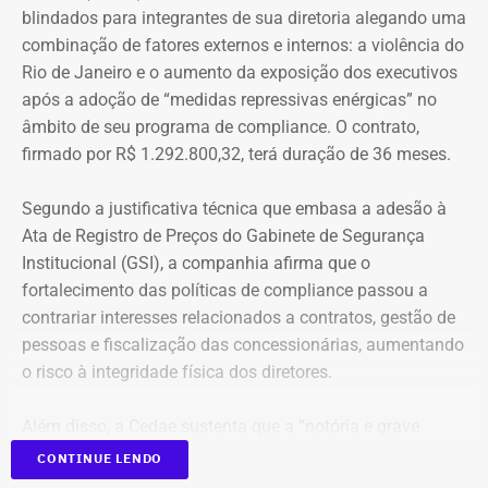
blindados para integrantes de sua diretoria alegando uma
combinação de fatores externos e internos: a violência do
Rio de Janeiro e o aumento da exposição dos executivos
após a adoção de “medidas repressivas enérgicas” no
âmbito de seu programa de compliance. O contrato,
firmado por R$ 1.292.800,32, terá duração de 36 meses.
Segundo a justificativa técnica que embasa a adesão à
Ata de Registro de Preços do Gabinete de Segurança
Institucional (GSI), a companhia afirma que o
fortalecimento das políticas de compliance passou a
contrariar interesses relacionados a contratos, gestão de
pessoas e fiscalização das concessionárias, aumentando
o risco à integridade física dos diretores.
Além disso, a Cedae sustenta que a “notória e grave
insegurança pública” no estado, especialmente no
CONTINUE LENDO
município do Rio de Janeiro e na Baixada Fluminense,