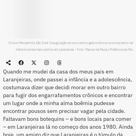
O novo Mercadinho São José: Inauguração de novo centro gastronômico provoca temor de
trânsito ainda mais caótico em Laranjeiras – Foto: Marcos de Paula / Prefeitura do Rio
Quando me mudei da casa dos meus pais em
Laranjeiras, onde passei a infância e a adolescência,
costumava dizer que decidi morar em outro bairro
para fugir dos engarrafamentos crônicos e encontrar
um lugar onde a minha alma boêmia pudesse
encontrar pousos sem precisar vagar pela cidade.
Faltavam bons botequins – e bons locais para comer
– em Laranjeiras lá no começo dos anos 1980. Ainda
hoje, um amigo diz que Laranjeiras é o túmulo da