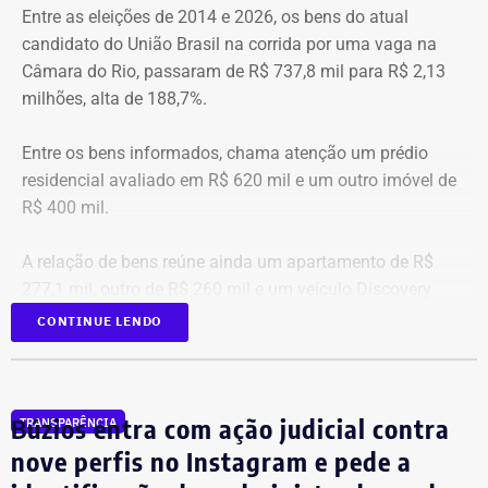
Entre as eleições de 2014 e 2026, os bens do atual
candidato do União Brasil na corrida por uma vaga na
Câmara do Rio, passaram de R$ 737,8 mil para R$ 2,13
milhões, alta de 188,7%.
Entre os bens informados, chama atenção um prédio
residencial avaliado em R$ 620 mil e um outro imóvel de
R$ 400 mil.
A relação de bens reúne ainda um apartamento de R$
277,1 mil, outro de R$ 260 mil e um veículo Discovery
D300, ano 2023, declarado por R$ 330 mil. Também
CONTINUE LENDO
aparecem na lista cerca de R$ 177 mil em aplicações e
fundos.
Búzios entra com ação judicial contra
TRANSPARÊNCIA
nove perfis no Instagram e pede a