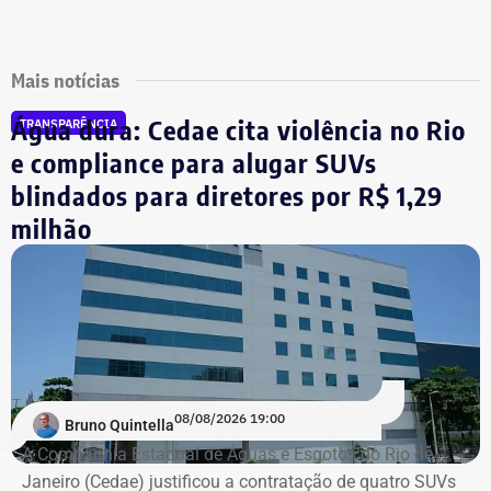
Mais notícias
Água dura: Cedae cita violência no Rio
TRANSPARÊNCIA
e compliance para alugar SUVs
blindados para diretores por R$ 1,29
milhão
08/08/2026 19:00
Bruno Quintella
A Companhia Estadual de Águas e Esgotos do Rio de
Janeiro (Cedae) justificou a contratação de quatro SUVs