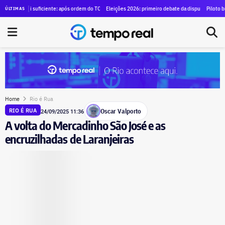
ara alugar SUVs blindados para diretores por R$ 1,29 milhão
i suficiente: após ordem do TCE para anular contrato de mais de R$ 100 milhões, Duque de Caxi
Eleições 2026: primeiro debate da disputa pelo governo do est
Piloto brasileiro e t
ÚLTIMAS
Home
Rio é Rua
Oscar Valporto
RIO É RUA
24/09/2025 11:36
A volta do Mercadinho São José e as
encruzilhadas de Laranjeiras