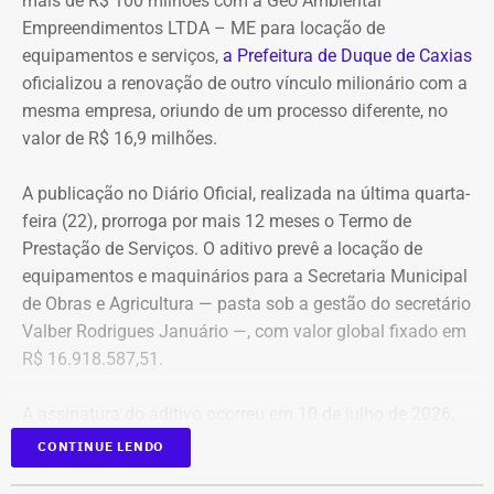
mais de R$ 100 milhões com a Geo Ambiental
blindados em sua frota própria, razão pela qual optou
Empreendimentos LTDA – ME para locação de
pela locação dos veículos por meio de adesão à ata do
equipamentos e serviços,
a Prefeitura de Duque de Caxias
GSI.
oficializou a renovação de outro vínculo milionário com a
mesma empresa, oriundo de um processo diferente, no
Os veículos serão destinados exclusivamente aos
valor de R$ 16,9 milhões.
diretores das áreas Financeira (DFI), Jurídica (DJU),
Suprimentos (DSU) e Segurança e Governança (DSG). O
A publicação no Diário Oficial, realizada na última quarta-
contrato foi firmado com a empresa Rei dos Blindados
feira (22), prorroga por mais 12 meses o Termo de
Locação de Veículos Ltda. e prevê a locação de quatro
Prestação de Serviços. O aditivo prevê a locação de
SUVs zero quilômetro, com blindagem nível III-A, sem
equipamentos e maquinários para a Secretaria Municipal
motorista e sem fornecimento de combustível.
de Obras e Agricultura — pasta sob a gestão do secretário
Valber Rodrigues Januário —, com valor global fixado em
Cada automóvel custará R$ 8.977,78 por mês,
R$ 16.918.587,51.
totalizando um investimento de R$ 1.292.800,32 ao longo
dos três anos de vigência do contrato.
A assinatura do aditivo ocorreu em 10 de julho de 2026,
garantindo a continuidade da prestação de serviços com
CONTINUE LENDO
COM FÁBIO MARTINS
a emissão de uma nota de empenho parcial inicial no