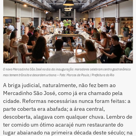
O novo Mercadinho São José no dia da inauguração: moradores celebram centro gastronômico
mas temem trânsito e desordem urbana – Foto: Marcos de Paula / Prefeitura do Rio
A briga judicial, naturalmente, não fez bem ao
Mercadinho São José, como já era chamado pela
cidade. Reformas necessárias nunca foram feitas: a
parte coberta era abafada; a área central,
descoberta, alagava com qualquer chuva. Lembro de
ter comido um ótimo acarajé num restaurante do
lugar abaianado na primeira década deste século; na