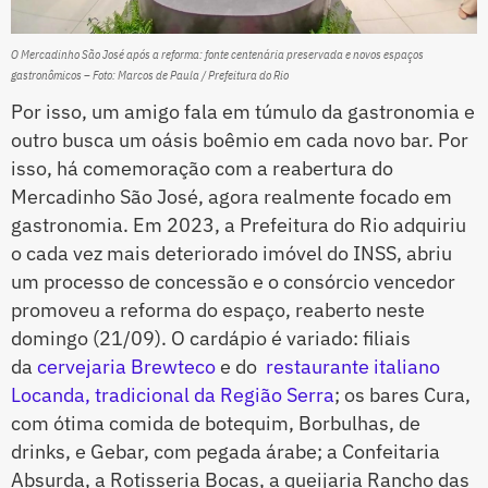
O Mercadinho São José após a reforma: fonte centenária preservada e novos espaços
gastronômicos – Foto: Marcos de Paula / Prefeitura do Rio
Por isso, um amigo fala em túmulo da gastronomia e
outro busca um oásis boêmio em cada novo bar. Por
isso, há comemoração com a reabertura do
Mercadinho São José, agora realmente focado em
gastronomia. Em 2023, a Prefeitura do Rio adquiriu
o cada vez mais deteriorado imóvel do INSS, abriu
um processo de concessão e o consórcio vencedor
promoveu a reforma do espaço, reaberto neste
domingo (21/09). O cardápio é variado: filiais
da
cervejaria Brewteco
e do
restaurante italiano
Locanda, tradicional da Região Serra
; os bares Cura,
com ótima comida de botequim, Borbulhas, de
drinks, e Gebar, com pegada árabe; a Confeitaria
Absurda, a Rotisseria Bocas, a queijaria Rancho das