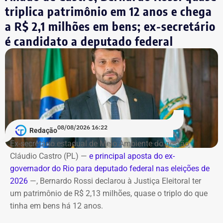
triplica patrimônio em 12 anos e chega
controle por cronômetro.
a R$ 2,1 milhões em bens; ex-secretário
No terceiro e último bloco serão feitas as considerações
é candidato a deputado federal
finais.
Bombeiros encontraram as vítimas
carbonizadas
Serviço
O helicóptero explodiu ao cair na encosta, e chamas se
Debate entre candidatos ao governo do estado do Rio de
alastraram pela mata. De acordo com o Corpo de
Janeiro
Bombeiros, agentes especializados em combate a
08/08/2026 16:22
Redação
Data: domingo, 09 de agosto de 2026
incêndios florestais foram mobilizados e conseguiram
Horário: 20h
Ex-secretário estadual de Meio Ambiente do gestão
controlar o fogo.
Transmissão: Canal Band, BandNews FM e YouTube do
Cláudio Castro (PL) —
e principal aposta do ex-
TEMPO REAL
governador do Rio para deputado federal nas eleições de
A operação mobilizou cerca de 40 militares, 11 viaturas e
Pré-hora: 19h, com cobertura especial pelo YouTube do
2026
—, Bernardo Rossi declarou à Justiça Eleitoral ter
4 unidades operacionais.
TEMPO REAL
um patrimônio de R$ 2,13 milhões, quase o triplo do que
tinha em bens há 12 anos.
Com informações do portal “g1”.