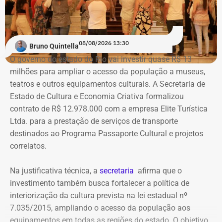
“O Globo”.
Na ação, a prefeitura também pede informações
cadastrais, endereços eletrônicos, telefones, IPs,
08/08/2026 13:30
dispositivos utilizados, histórico de nomes,
Bruno Quintella
administradores atuais e anteriores, contas vinculadas,
O governo do estado do Rio vai investir quase R$ 13
meios de recuperação, contas publicitárias e dados de
milhões para ampliar o acesso da população a museus,
pagamento. Com isso, a Meta também seria obrigada a
teatros e outros equipamentos culturais. A Secretaria de
elaborar uma tabela comparativa, indicando se os perfis
Estado de Cultura e Economia Criativa formalizou
compartilham telefones, dispositivos, endereços de IP,
contrato de R$ 12.978.000 com a empresa Elite Turística
administradores, contas de anúncios, meios de
Ltda. para a prestação de serviços de transporte
pagamento ou gerenciadores de negócios.
destinados ao Programa Passaporte Cultural e projetos
correlatos.
Ação também requer anúncios e
Na justificativa técnica, a
secretaria
afirma que o
impulsionamentos e cita morte de
investimento também busca fortalecer a política de
criança como exemplo de fake news
interiorização da cultura prevista na lei estadual nº
7.035/2015, ampliando o acesso da população aos
As 31 publicações relacionadas pela prefeitura tratam de
equipamentos em todas as regiões do estado. O objetivo,