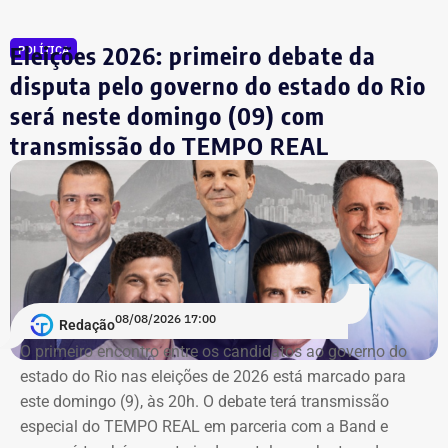
valor de R$ 200 mil.
Eleições 2026: primeiro debate da
POLÍTICA
TCE diz que falhas em outro contrato
disputa pelo governo do estado do Rio
contrariam princípio da Lei de
será neste domingo (09) com
Licitações
transmissão do TEMPO REAL
A nova prorrogação contratual
ganha destaque em meio
ao cerco do órgão
contra as contratações do município
com a mesma prestadora de serviços.
Conforme noticiado no último sábado (18)
, o plenário do
TCE determinou, por unanimidade, que a Prefeitura de
08/08/2026 17:00
Redação
Duque de Caxias anule no prazo de 15 dias o contrato
O primeiro encontro entre os candidatos ao ⁠governo do
firmado com a Geo Ambiental para o mesmo fim
estado do Rio nas eleições de 2026 está marcado para
(locação de maquinários e equipamentos). Na ocasião, a
este domingo (9), às 20h. O debate terá transmissão
Corte ordenou também a suspensão imediata dos
especial do TEMPO REAL em parceria com a Band e
pagamentos decorrentes do acordo milionário, que