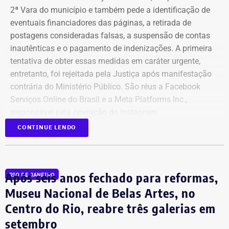
2ª Vara do município e também pede a identificação de
eventuais financiadores das páginas, a retirada de
postagens consideradas falsas, a suspensão de contas
inautênticas e o pagamento de indenizações. A primeira
tentativa de obter essas medidas em caráter urgente,
entretanto, foi rejeitada pela Justiça após manifestação
contrária do Ministério Público. São réus a Facebook
Serviços Online do Brasil e a Meta Platforms Inc.,
responsável pela operação do Instagram.
CONTINUE LENDO
Os administradores dos perfis não foram incluídos no
Declaração de bens de Bernardo Rossi em 2026 — Foto:
processo porque, segundo a prefeitura, não foi possível
Reprodução/Divulgacand
conseguir a identificação dos responsáveis. O processo
Após seis anos fechado para reformas,
RIO DE JANEIRO
tem como alvo informações relacionadas a nove contas.
Na disputa de 2014, quando concorreu e foi eleito
São elas: @buziosinformacoes;
Museu Nacional de Belas Artes, no
deputado estadual pelo então PMDB, Rossi declarou
@politicanewsregiaodoslagos; @buziosnoticias;
patrimônio total de R$ 737.861,00. Entre os bens estavam
Centro do Rio, reabre três galerias em
@fofoca_na_calcada; @gladysnunesbuzios;
dois apartamentos, avaliados em R$ 250 mil e R$ 240
setembro
@acorda_buziosrj; @buziosnuecru; @mayfelixrj;