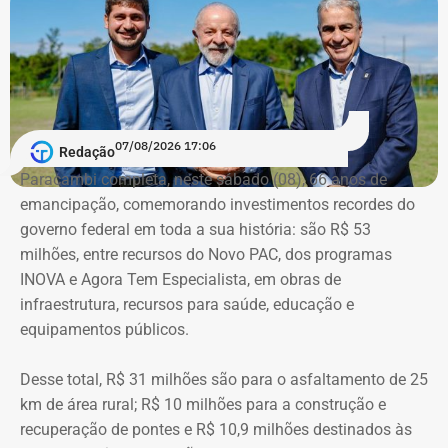
1.065.439,98 em bens. Na época, mantinha R$ 50 mil em
dinheiro vivo.
Em quatro anos, o patrimônio de Bebeto cresceu R$
1.892.881,58, alta de 177,7%. Já o valor mantido em
espécie saltou de R$ 50 mil para R$ 840 mil, aumento de
07/08/2026 17:06
Redação
R$ 790 mil, ou 1.580%.
Paracambi completa, neste sábado (08), 66 anos de
emancipação, comemorando investimentos recordes do
A relação de bens foi informada pelo próprio candidato à
governo federal em toda a sua história: são R$ 53
Justiça Eleitoral durante o registro da candidatura. As
milhões, entre recursos do Novo PAC, dos programas
declarações são públicas e podem ser consultadas por
INOVA e Agora Tem Especialista, em obras de
qualquer eleitor no sistema DivulgaCand, do Tribunal
infraestrutura, recursos para saúde, educação e
Superior Eleitoral (TSE).
equipamentos públicos.
Desse total, R$ 31 milhões são para o asfaltamento de 25
km de área rural; R$ 10 milhões para a construção e
recuperação de pontes e R$ 10,9 milhões destinados às