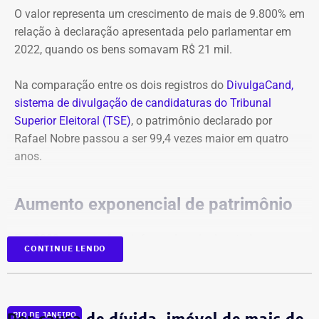
O valor representa um crescimento de mais de 9.800% em
em condomínio de R$ 3 milhões, um sítio de R$ 2,05
relação à declaração apresentada pelo parlamentar em
milhões, além de diversos imóveis, terrenos e
2022, quando os bens somavam R$ 21 mil.
participações societárias.
Na comparação entre os dois registros do
DivulgaCand,
sistema de divulgação de candidaturas do Tribunal
Superior Eleitoral (TSE)
, o patrimônio declarado por
Rafael Nobre passou a ser 99,4 vezes maior em quatro
anos.
Aumento exponencial de patrimônio
Em 2022, o patrimônio informado pelo deputado era
CONTINUE LENDO
formado basicamente por R$ 20 mil em dinheiro em
espécie e uma participação de R$ 1 mil em uma empresa
de logística.
Candidato foi declarado inelegível
Por causa de dívida, imóvel de mais de
RIO DE JANEIRO