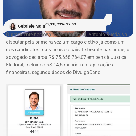
Naquele ano, o patrimônio era composto ainda por
aplicações financeiras, participações em empresas,
terrenos em Itaguaí, veículos e outros bens.
07/08/2026 19:00
Gabriele Maia
O presidente nacional do União Brasil, Antonio Rueda, vai
Já na declaração mais recente, além do imóvel, Fábio
disputar pela primeira vez um cargo eletivo já como um
Silva informou bens como uma lancha avaliada em R$
dos candidatos mais ricos do país. Estreante nas urnas, o
1,05 milhão, uma motocicleta Triumph Bobber de R$ 50
advogado declarou R$ 75.658.784,07 em bens à Justiça
mil, um automóvel Honda Prelude de R$ 30 mil e um
Eleitoral, incluindo R$ 14,6 milhões em aplicações
relógio Rolex de R$ 25 mil.
financeiras, segundo dados do DivulgaCand.
Fábio Silva foi eleito deputado estadual em 2018 e
reeleito em 2022. Ele busca a reeleição na Assembleia
Legislativa do Rio (Alerj).