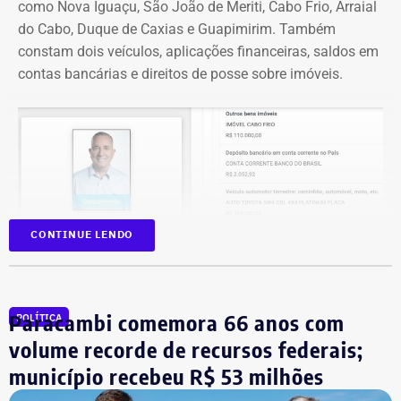
como Nova Iguaçu, São João de Meriti, Cabo Frio, Arraial
do Cabo, Duque de Caxias e Guapimirim. Também
constam dois veículos, aplicações financeiras, saldos em
contas bancárias e direitos de posse sobre imóveis.
CONTINUE LENDO
Paracambi comemora 66 anos com
POLÍTICA
volume recorde de recursos federais;
Na disputa de 2022, quando foi eleito para a Câmara dos
município recebeu R$ 53 milhões
Deputados, o parlamentar havia informado R$