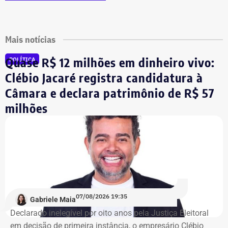
Mais notícias
Quase R$ 12 milhões em dinheiro vivo:
POLÍTICA
Clébio Jacaré registra candidatura à
Câmara e declara patrimônio de R$ 57
milhões
07/08/2026 19:35
Gabriele Maia
Declarado inelegível por oito anos pela Justiça Eleitoral
em decisão de primeira instância, o empresário Clébio