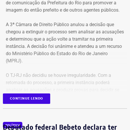
de comunicação da Prefeitura do Rio para promover a
imagem do então prefeito e de outros agentes públicos.
A 3ª Câmara de Direito Público anulou a decisão que
chegou a extinguir o processo sem analisar as acusações
e determinou que a ação volte a tramitar na primeira
instância. A decisão foi unânime e atendeu a um recurso
do Ministério Público do Estado do Rio de Janeiro
(MPRJ).
O TJ-RJ não decidiu se houve irregularidade. Com a
retomada do processo, a primeira instância poderá
analisar as acusações e produzir provas para decidir se
houve uso indevido da publicidade oficial.
CONTINUE LENDO
Advogado apresentou Ação Popular
Deputado federal Bebeto declara ter
POLÍTICA