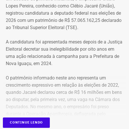
Lopes Pereira, conhecido como Clébio Jacaré (União),
registrou candidatura a deputado federal nas eleições de
2026 com um patrimônio de R$ 57.065.162,25 declarado
ao Tribunal Superior Eleitoral (TSE).
A candidatura foi apresentada meses depois de a Justiça
Eleitoral decretar sua inelegibilidade por oito anos em
uma ação relacionada à campanha para a Prefeitura de
Nova Iguaçu, em 2024.
O patrimônio informado neste ano representa um
crescimento expressivo em relação às eleições de 2022,
quando Jacaré declarou cerca de R$ 16 milhões em bens
ao disputar, pela primeira vez, uma vaga na Câmara dos
Deputados. No mesmo ano, o empresário foi preso
durante a Operação Apanthropía, deflagrada pelo
Ministério Público do Rio de Janeiro (MPRJ), que
CONTINUE LENDO
investigou um esquema de corrupção na Prefeitura de