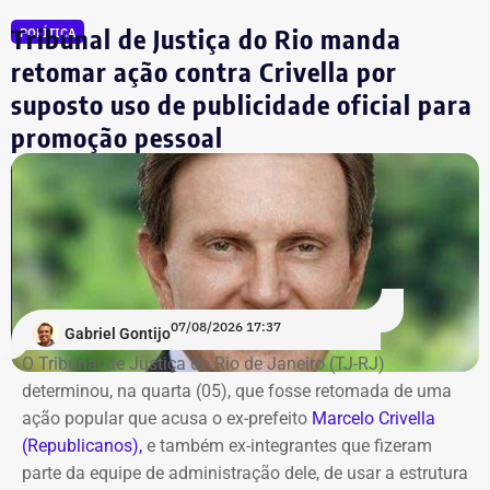
Julio Lopes
R$ 210.642,00*
Tribunal de Justiça do Rio manda
POLÍTICA
Dr. Luizinho
R$ 150.000,00
retomar ação contra Crivella por
Leniel Borel
R$ 104.500,00
suposto uso de publicidade oficial para
*Valor correspondente à soma de R$ 122.642,00 em espécie
promoção pessoal
convertidos de dólar e R$ 88.000,00 em reais declarados em dinheiro
vivo.
Os dados são públicos e ficam disponíveis para consulta
no sistema DivulgaCandContas, do TSE.
07/08/2026 17:37
Gabriel Gontijo
O Tribunal de Justiça do Rio de Janeiro (TJ-RJ)
determinou, na quarta (05), que fosse retomada de uma
ação popular que acusa o ex-prefeito
Marcelo Crivella
(Republicanos),
e também ex-integrantes que fizeram
parte da equipe de administração dele, de usar a estrutura