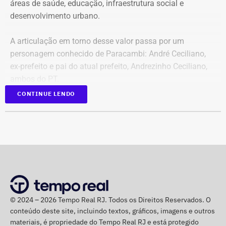
áreas de saúde, educação, infraestrutura social e
desenvolvimento urbano.
A articulação em torno desse valor passa por um
personagem conhecido de Paracambi: André Ceciliano,
ex-prefeito e pai do atual prefeito, Andrezinho Ceciliano,
ambos do PT.
CONTINUE LENDO
O ex-presidente da Alerj, derrotado na eleição ao Senado
em 2022, passou os últimos quatro anos em Brasília em
posições que lhe deram acesso à articulação entre o
governo federal, o Congresso Nacional, estados e
municípios. A passagem por pastas como as de
Assuntos Federativos e Assuntos Parlamentares,
aproximou o político do presidente Lula — que chegou a
passar um fim de semana no sítio da família Ceciliano,
© 2024 – 2026 Tempo Real RJ. Todos os Direitos Reservados. O
em Mendes, em 2022.
conteúdo deste site, incluindo textos, gráficos, imagens e outros
materiais, é propriedade do Tempo Real RJ e está protegido