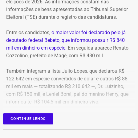
eleições de 2026. As informações constam nas
algo que nunca foi feito, de acordo com a investigação.
informações de bens apresentadas ao Tribunal Superior
Eleitoral (TSE) durante o registro das candidaturas.
*Com informações do blog do Octávio Guedes, do portal
g1
Entre os candidatos,
o maior valor foi declarado pelo já
deputado federal Bebeto, que informou possuir R$ 840
mil em dinheiro em espécie
. Em seguida aparece Renato
Cozzolino, prefeito de Magé, com R$ 480 mil.
Também integram a lista Julio Lopes, que declarou R$
122.642 em espécie convertidos de dólar e outros R$ 88
mil em reais — totalizando R$ 210.642 —, Dr. Luizinho,
com R$ 150 mil, e Leniel Borel, pai do menino Henry, que
informou ter R$ 104,5 mil em dinheiro vivo.
Candidato
Valor declarado em
CONTINUE LENDO
Bebeto
R$ 840.000,00
Renato Cozzolino
R$ 480.000,00