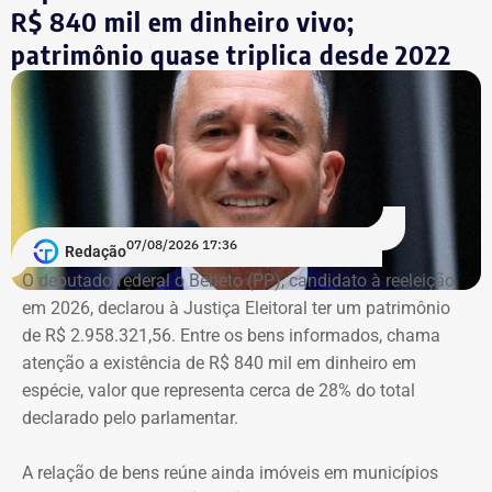
A ação popular, apresentada pelo advogado Fernando
R$ 840 mil em dinheiro vivo;
Lyra Reis, aléga que a gestão Crivella usou perfis oficiais
patrimônio quase triplica desde 2022
da prefeitura em redes sociais, no Diário Oficial do
Município e em outros canais institucionais para divulgar
conteúdos que, segundo ação, iam além da informação
do poder público e promoviam pessoalmente o então
prefeito e integrantes do governo.
A acusação afirma que esses canais passaram a
07/08/2026 17:36
apresentar Crivella como responsável direto por obras,
Redação
serviços e programas públicos. Um exemplo disso,
O deputado federal o Bebeto (PP), candidato à reeleição
segundo a Ação Popular, foram as publicações em que
em 2026, declarou à Justiça Eleitoral ter um patrimônio
Crivella aparece anunciando entregas de obras e
de R$ 2.958.321,56. Entre os bens informados, chama
reformas de praças, além de mensagens em primeira
atenção a existência de R$ 840 mil em dinheiro em
pessoa, como: “Estamos aqui recuperando os aparelhos
espécie, valor que representa cerca de 28% do total
da praça”.
declarado pelo parlamentar.
*Com informações do g1
A relação de bens reúne ainda imóveis em municípios