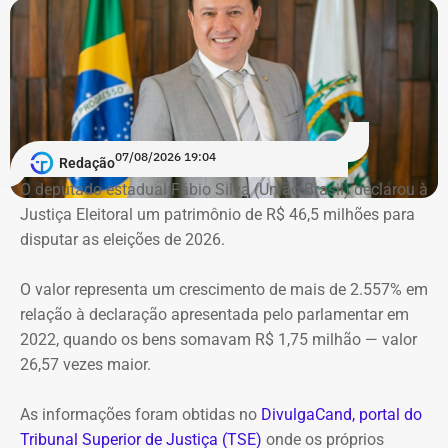
nas investigações da Operação Favorito, que apurou um
esquema de desvios de recursos públicos durante a
pandemia de Covid-19. Conforme a denúncia do MP, uma
empresa ligada ao empresário teria sido utilizada em
movimentações financeiras investigadas no caso.
Declaração de bens do deputado Rafael Nobre em 2022 — Foto:
Reprodução/Divulgacand
07/08/2026 19:04
Redação
O deputado estadual Fábio Silva (União Brasil) declarou à
Justiça Eleitoral um patrimônio de R$ 46,5 milhões para
disputar as eleições de 2026.
Imóvel de Eduardo Bolsonaro será leiloado por um valor 36% menor ao que
vale originalmente — Foto: REprodução/Google Maps.
O valor representa um crescimento de mais de 2.557% em
relação à declaração apresentada pelo parlamentar em
O apartamento que vai à leilão fica na Avenida Pasteu e
2022, quando os bens somavam R$ 1,75 milhão — valor
tem cerca de 101 metros quadrados. O imóvel se
26,57 vezes maior.
encontra no terceiro andar de um edifício de frente para a
Baía de Guanabara.
As informações foram obtidas no
DivulgaCand, portal do
Tribunal Superior de Justiça (TSE)
onde os próprios