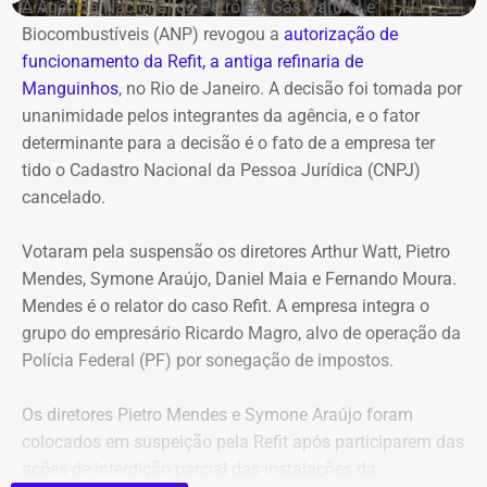
Antonio Rueda declara Mercedes de
A Agência Nacional do Petróleo, Gás Natural e
R$ 2,35 milhões
Biocombustíveis (ANP) revogou a
autorização de
funcionamento da Refit, a antiga refinaria de
Entre os bens declarados também estão um Mercedes-
Manguinhos
, no Rio de Janeiro. A decisão foi tomada por
Benz AMG G63, avaliado em R$ 2,35 milhões, um
unanimidade pelos integrantes da agência, e o fator
Volkswagen Passat de R$ 115 mil, R$ 709 mil em “bens
determinante para a decisão é o fato de a empresa ter
móveis de uso pessoal” e R$ 35 mil em dinheiro em
tido o Cadastro Nacional da Pessoa Jurídica (CNPJ)
espécie.
cancelado.
Votaram pela suspensão os diretores Arthur Watt, Pietro
Mendes, Symone Araújo, Daniel Maia e Fernando Moura.
Mendes é o relator do caso Refit. A empresa integra o
grupo do empresário Ricardo Magro, alvo de operação da
Polícia Federal (PF) por sonegação de impostos.
Os diretores Pietro Mendes e Symone Araújo foram
colocados em suspeição pela Refit após participarem das
ações de interdição parcial das instalações da