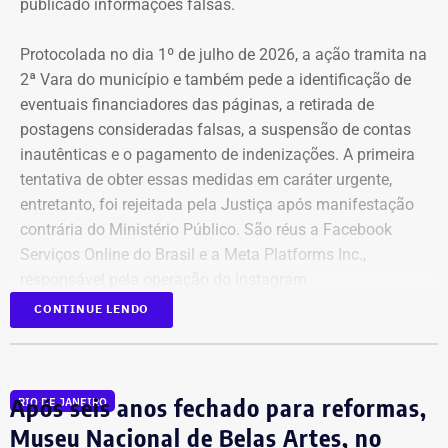
publicado informações falsas.
Protocolada no dia 1º de julho de 2026, a ação tramita na
2ª Vara do município e também pede a identificação de
eventuais financiadores das páginas, a retirada de
postagens consideradas falsas, a suspensão de contas
inautênticas e o pagamento de indenizações. A primeira
tentativa de obter essas medidas em caráter urgente,
entretanto, foi rejeitada pela Justiça após manifestação
contrária do Ministério Público. São réus a Facebook
Serviços Online do Brasil e a Meta Platforms Inc.,
responsável pela operação do Instagram.
CONTINUE LENDO
Os administradores dos perfis não foram incluídos no
Declaração de bens de Bernardo Rossi em 2026 — Foto:
processo porque, segundo a prefeitura, não foi possível
Reprodução/Divulgacand
conseguir a identificação dos responsáveis. O processo
Após seis anos fechado para reformas,
RIO DE JANEIRO
tem como alvo informações relacionadas a nove contas.
Na disputa de 2014, quando concorreu e foi eleito
São elas: @buziosinformacoes;
Museu Nacional de Belas Artes, no
deputado estadual pelo então PMDB, Rossi declarou