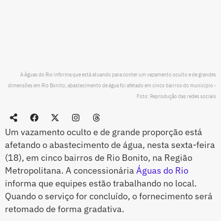
A Águas do Rio informa que está atuando para conter um vazamento oculto e de grandes
dimensões em Rio Bonito; abastecimento de água foi afetado em cinco bairros do município -
Foto: Reprodução das redes sociais
Um vazamento oculto e de grande proporção está
afetando o abastecimento de água, nesta sexta-feira
(18), em cinco bairros de Rio Bonito, na Região
Metropolitana. A concessionária
Águas do Rio
informa que equipes estão trabalhando no local.
Quando o serviço for concluído, o fornecimento será
retomado de forma gradativa.