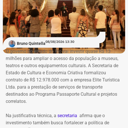
Com informações do colunista Ancelmo Gois, do Jornal
“O Globo”.
Na ação, a prefeitura também pede informações
cadastrais, endereços eletrônicos, telefones, IPs,
08/08/2026 13:30
dispositivos utilizados, histórico de nomes,
Bruno Quintella
administradores atuais e anteriores, contas vinculadas,
O governo do estado do Rio vai investir quase R$ 13
meios de recuperação, contas publicitárias e dados de
milhões para ampliar o acesso da população a museus,
pagamento. Com isso, a Meta também seria obrigada a
teatros e outros equipamentos culturais. A Secretaria de
elaborar uma tabela comparativa, indicando se os perfis
Estado de Cultura e Economia Criativa formalizou
compartilham telefones, dispositivos, endereços de IP,
contrato de R$ 12.978.000 com a empresa Elite Turística
administradores, contas de anúncios, meios de
Ltda. para a prestação de serviços de transporte
pagamento ou gerenciadores de negócios.
destinados ao Programa Passaporte Cultural e projetos
correlatos.
Ação também requer anúncios e
Na justificativa técnica, a
secretaria
afirma que o
impulsionamentos e cita morte de
investimento também busca fortalecer a política de