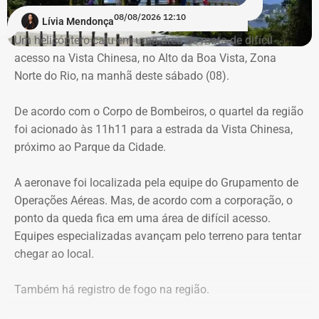
Para dar apoio às buscas do Corpo de Bombeiros, o
08/08/2026 12:10
Lívia Mendonça
ICMBio informou que um pequeno e restrito trecho da
Um helicóptero caiu em uma área de mata de difícil
Estrada da Vista Chinesa, em frente ao pagode chinês da
acesso na Vista Chinesa, no Alto da Boa Vista, Zona
Vista Chinesa, foi interditado. A Vista Chinesa fica dentro
Norte do Rio, na manhã deste sábado (08).
do Parque Nacional da Tijuca
Trecho da argumentação da prefeitura de Búzios sobre a morte de uma
De acordo com o Corpo de Bombeiros, o quartel da região
criança de 2 anos — Foto: Reprodução.
foi acionado às 11h11 para a estrada da Vista Chinesa,
próximo ao Parque da Cidade.
O pedido de Búzios à Justiça
A aeronave foi localizada pela equipe do Grupamento de
Em caráter urgente, antes da apresentação da defesa das
Operações Aéreas. Mas, de acordo com a corporação, o
empresas, a prefeitura solicitou:
ponto da queda fica em uma área de difícil acesso.
Equipes especializadas avançam pelo terreno para tentar
Preservação integral dos registros dos nove perfis;
chegar ao local.
Entrega dos dados de titulares e administradores;
Identificação de anunciantes e financiadores;
Também há registro de fogo na região.
Cruzamento técnico das informações das contas;
Retirada das publicações relacionadas no processo;