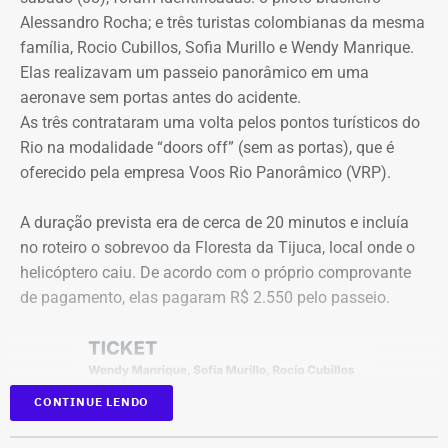
apresentar defesa no processo do TCE.
Alessandro Rocha; e três turistas colombianas da mesma
Com tradição na realização de debates eleitorais, a Band
família, Rocio Cubillos, Sofia Murillo e Wendy Manrique.
promove o encontro como um espaço para o confronto
Elas realizavam um passeio panorâmico em uma
Diferença de processos
de ideias e para que os eleitores conheçam as propostas
aeronave sem portas antes do acidente.
dos candidatos. A mediação será da jornalista Adriana
As três contrataram uma volta pelos pontos turísticos do
Vale ressaltar que, diferentemente da Concorrência nº
Araújo.
Rio na modalidade “doors off” (sem as portas), que é
041/2025 que foi objeto de determinação de anulação
oferecido pela empresa Voos Rio Panorâmico (VRP).
pelo TCE, o aditivo recém-publicado é referente a um
Como vai ser o debate
procedimento licitatório anterior: a Concorrência SRP nº
A duração prevista era de cerca de 20 minutos e incluía
036/2022.
no roteiro o sobrevoo da Floresta da Tijuca, local onde o
O formato do debate consiste em três blocos de
helicóptero caiu. De acordo com o próprio comprovante
perguntas e respostas, confrontos diretos entre os
Ainda que se trate de licitações distintas, a manutenção
de pagamento, elas pagaram R$ 2.550 pelo passeio.
participantes e espaço para considerações finais.
dos pagamentos e a prorrogação milionária a favor da
Geo Ambiental Empreendimentos LTDA ocorrem
A ordem das perguntas será definida por sorteio, e o
exatamente no momento em que a conduta da Secretaria
mediador apenas fará a condução do debate. Esgotados
de Obras e os contratos de aluguel de maquinário pesado
CONTINUE LENDO
os tempos de cada candidato, o áudio do microfone será
do município estão sob severa auditoria da Corte de
cortado.
Contas.