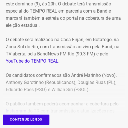
este domingo (9), às 20h. O debate terá transmissão
Corte ordenou também a suspensão imediata dos
especial do TEMPO REAL em parceria com a Band e
pagamentos decorrentes do acordo milionário, que
marcará também a estreia do portal na cobertura de uma
ultrapassava R$ 100 milhões.
eleição estadual.
O acórdão acolheu o voto da conselheira Marianna
O debate será realizado na Casa Firjan, em Botafogo, na
Montebello Willeman, que apontou uma série de
Zona Sul do Rio, com transmissão ao vivo pela Band, na
irregularidades no planejamento da concorrência
TV aberta, pela BandNews FM Rio (90.3 FM) e pelo
eletrônica SRP nº 041/2025 e concluiu que os problemas
YouTube do TEMPO REAL
.
comprometem a competitividade do certame e, além
disso, impedem a manutenção do contrato firmado entre
Os candidatos confirmados são André Marinho (Novo),
a Secretaria Municipal de Obras e Agricultura e a empresa
Anthony Garotinho (Republicanos), Douglas Ruas (PL),
vencedora.
Eduardo Paes (PSD) e Willian Siri (PSOL).
Entre as principais falhas identificadas pelo TCE
estão a
O público também poderá acompanhar a cobertura pelo
ausência de estudo comparativo entre a locação e a
Instagram
do TR com transmissão e atualizações nos
compra dos equipamentos
, inconsistências na estimativa
Stories.
de preços e dos quantitativos, além da concentração de
CONTINUE LENDO
todo o objeto em um único lote, sem justificativa técnica