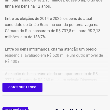
TEMPO REAL
um patrimônio de R$ 2,13 milhões, quase o triplo do que
tinha em bens há 12 anos.
Com informações do portal “g1”.
Entre as eleições de 2014 e 2026, os bens do atual
candidato do União Brasil na corrida por uma vaga na
Câmara do Rio, passaram de R$ 737,8 mil para R$ 2,13
milhões, alta de 188,7%.
Entre os bens informados, chama atenção um prédio
residencial avaliado em R$ 620 mil e um outro imóvel de
R$ 400 mil.
A relação de bens reúne ainda um apartamento de R$
277,1 mil, outro de R$ 260 mil e um veículo Discovery
D300, ano 2023, declarado por R$ 330 mil. Também
CONTINUE LENDO
aparecem na lista cerca de R$ 177 mil em aplicações e
fundos.