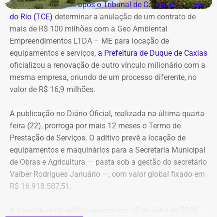
Casa Civil.
Apenas quatro dias
após o Tribunal de Contas do Estado
do Rio (TCE)
determinar a anulação de um contrato de
A empresa também destaca que não possui SUVs
mais de R$ 100 milhões com a Geo Ambiental
blindados em sua frota própria, razão pela qual optou
Empreendimentos LTDA – ME para locação de
pela locação dos veículos por meio de adesão à ata do
equipamentos e serviços,
a Prefeitura de Duque de Caxias
GSI.
oficializou a renovação de outro vínculo milionário com a
mesma empresa, oriundo de um processo diferente, no
Os veículos serão destinados exclusivamente aos
valor de R$ 16,9 milhões.
diretores das áreas Financeira (DFI), Jurídica (DJU),
Suprimentos (DSU) e Segurança e Governança (DSG). O
A publicação no Diário Oficial, realizada na última quarta-
contrato foi firmado com a empresa Rei dos Blindados
feira (22), prorroga por mais 12 meses o Termo de
Locação de Veículos Ltda. e prevê a locação de quatro
Prestação de Serviços. O aditivo prevê a locação de
SUVs zero quilômetro, com blindagem nível III-A, sem
equipamentos e maquinários para a Secretaria Municipal
motorista e sem fornecimento de combustível.
de Obras e Agricultura — pasta sob a gestão do secretário
Valber Rodrigues Januário —, com valor global fixado em
Cada automóvel custará R$ 8.977,78 por mês,
R$ 16.918.587,51.
totalizando um investimento de R$ 1.292.800,32 ao longo
dos três anos de vigência do contrato.
A assinatura do aditivo ocorreu em 10 de julho de 2026,