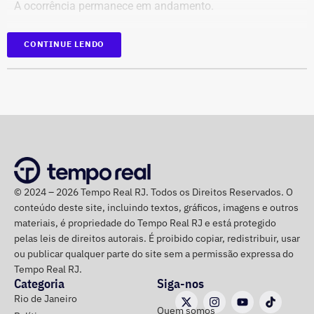
A ocorrência permanece em andamento.
Interrupção de anúncios e impulsionamentos;
Suspensão temporária de contas que não fossem
*Em atualização
CONTINUE LENDO
vinculadas a pessoas autênticas;
Proibição de distribuição paga por contas ainda não
identificadas;
Multa diária de R$ 50 mil por obrigação descumprida.
A prefeitura pediu que a multa seja aplicada
separadamente de acordo com o perfil, publicação,
campanha ou conjunto de dados.
No julgamento definitivo, o município pretende obter a
© 2024 – 2026 Tempo Real RJ. Todos os Direitos Reservados. O
conteúdo deste site, incluindo textos, gráficos, imagens e outros
remoção permanente dos conteúdos considerados
materiais, é propriedade do Tempo Real RJ e está protegido
ilícitos, a desativação das contas comprovadamente
pelas leis de direitos autorais. É proibido copiar, redistribuir, usar
falsas ou utilizadas continuamente para ilegalidades e a
ou publicar qualquer parte do site sem a permissão expressa do
exclusão de cópias idênticas das publicações.
Tempo Real RJ.
Categoria
Siga-nos
A ação também busca obrigar os responsáveis a publicar
Rio de Janeiro
Quem somos