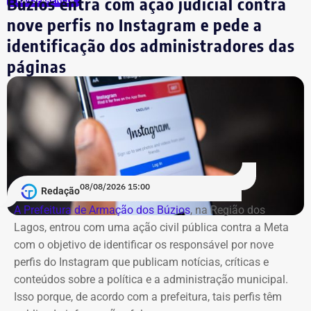
Búzios entra com ação judicial contra
TRANSPARÊNCIA
nove perfis no Instagram e pede a
identificação dos administradores das
páginas
08/08/2026 15:00
Redação
A Prefeitura de Armação dos Búzios
, na Região dos
Lagos, entrou com uma ação civil pública contra a Meta
com o objetivo de identificar os responsável por nove
perfis do Instagram que publicam notícias, críticas e
conteúdos sobre a política e a administração municipal.
Isso porque, de acordo com a prefeitura, tais perfis têm