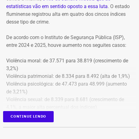
conselheiros do fundo municipal.
estatísticas vão em sentido oposto a essa luta
. O estado
fluminense registrou alta em quatro dos cincos índices
Além disso, o tribunal aprovou a expedição de ofício com
desse tipo de crime.
cópia integral do processo ao Ministério Público do
Estado do Rio de Janeiro (MPRJ), para que avalie a
De acordo com o Instituto de Segurança Pública (ISP),
apuração de possíveis ilícitos nas esferas cível e criminal,
entre 2024 e 2025, houve aumento nos seguites casos:
e à Secretaria de Regime Próprio e Complementar do
Ministério da Previdência Social.
Violência moral: de 37.571 para 38.819 (crescimento de
3,2%)
Violência patrimonial: de 8.334 para 8.492 (alta de 1,9%)
Violência psicológica: de 47.473 para 48.999 (aumento
de 3,21%)
Violência sexual: de 8.339 para 8.681 (crescimento de
4,1%, a maior alta percentual dos índices).
A única estatística que apresentou queda foi a de
CONTINUE LENDO
violência física, que passou de 43.743 em 2024 para
43.307 registros no ano seguinte, uma baixa de 1%.
Todas as informações constam na página
ISP Mulher
.