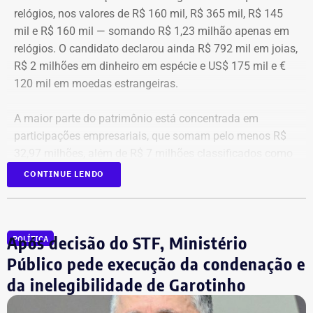
relógios, nos valores de R$ 160 mil, R$ 365 mil, R$ 145
mil e R$ 160 mil — somando R$ 1,23 milhão apenas em
relógios. O candidato declarou ainda R$ 792 mil em joias,
R$ 2 milhões em dinheiro em espécie e US$ 175 mil e €
120 mil em moedas estrangeiras.
A maior parte do patrimônio está concentrada em
participações empresariais, que somam pelo menos R$
32,97 milhões, além de R$ 7 milhões classificados como
“valores de diversos créditos”. Também aparecem na
CONTINUE LENDO
relação imóveis, incluindo uma cobertura declarada por
R$ 884,1 mil e duas casas. Os valores correspondem à
declaração apresentada, sem informações, nos prints,
Após decisão do STF, Ministério
POLÍTICA
sobre marca, modelo ou valor de mercado dos relógios.
Público pede execução da condenação e
da inelegibilidade de Garotinho