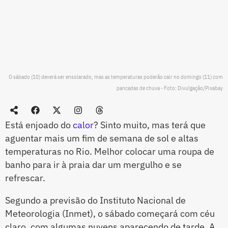
O sábado (10) deverá ser ensolarado, mas as temperaturas poderão cair no domingo (11) com
pancadas de chuva - Foto: Divulgação/Pixabay
Está enjoado do
calor
? Sinto muito, mas terá que
aguentar mais um fim de semana de sol e altas
temperaturas no Rio. Melhor colocar uma roupa de
banho para ir à praia dar um mergulho e se
refrescar.
Segundo a previsão do Instituto Nacional de
Meteorologia (Inmet), o sábado começará com céu
claro, com algumas nuvens aparecendo de tarde. A