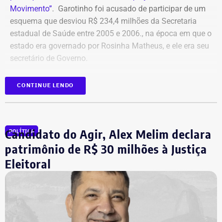
Movimento”
. Garotinho foi acusado de participar de um
esquema que desviou R$ 234,4 milhões da Secretaria
estadual de Saúde entre 2005 e 2006., na época em que o
estado era governado por Rosinha Matheus, e ele era seu
secretário de Governo.
Com isso, a sentença tornou-se definitiva.
CONTINUE LENDO
Como não há mais recursos pendentes após o trânsito
em julgado da ação, o Ministério Público requer a
Candidato do Agir, Alex Melim declara
POLÍTICA
imediata execução da sentença. Além da comunicação à
Justiça Eleitoral, o órgão pede a inclusão do nome de
patrimônio de R$ 30 milhões à Justiça
Garotinho no Cadastro Nacional de Condenados por Ato
Eleitoral
de Improbidade Administrativa.
Garotinho também foi multado