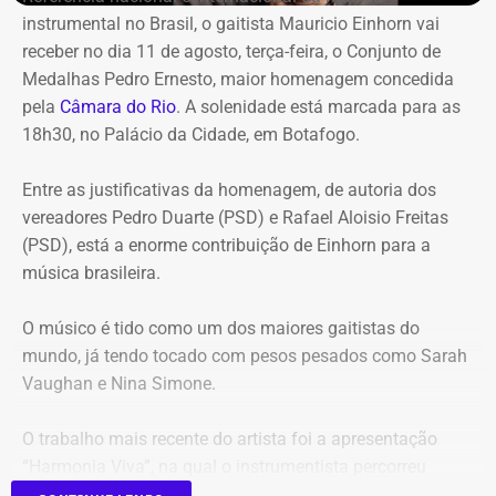
instrumental no Brasil, o gaitista Mauricio Einhorn vai
receber no dia 11 de agosto, terça-feira, o Conjunto de
Entre os principais pontos apontados pela auditoria
Medalhas Pedro Ernesto, maior homenagem concedida
estão:
pela
Câmara do Rio
. A solenidade está marcada para as
18h30, no Palácio da Cidade, em Botafogo.
Mudança brusca na estratégia de investimento: a
alocação em letras financeiras foi elevada de 2% para
Entre as justificativas da homenagem, de autoria dos
20% logo na primeira reunião da nova gestão,
vereadores Pedro Duarte (PSD) e Rafael Aloisio Freitas
desrespeitando os estudos técnicos e pareceres da
(PSD), está a enorme contribuição de Einhorn para a
consultoria financeira contratada, que desaconselhavam
música brasileira.
o investimento de longo prazo.
Rating especulativo: a aplicação prendeu os recursos
O músico é tido como um dos maiores gaitistas do
previdenciários por 10 anos em uma instituição que
mundo, já tendo tocado com pesos pesados como Sarah
possuía rating B+ (grau especulativo com alto risco de
Vaughan e Nina Simone.
inadimplência), violando princípios de segurança e
liquidez.
O trabalho mais recente do artista foi a apresentação
Alteração regimental retroativa: a gestão do Itaprevi
“Harmonia Viva”, na qual o instrumentista percorreu
editou norma com efeitos retroativos para apagar a
diversas unidades pelo Sesc na cidade do Rio.