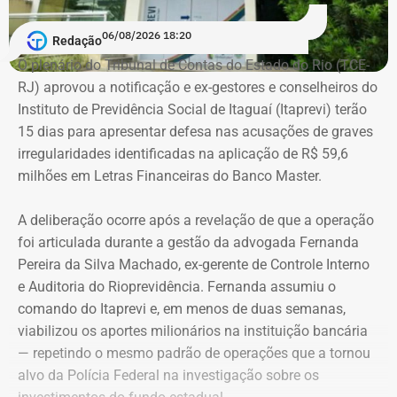
Em documento de consulta pública da Casa da Moeda do
06/08/2026 18:20
Redação
Brasil, Alex Ofredi Melim aparece como representante da
O plenário do Tribunal de Contas do Estado do Rio (TCE-
Melim Corretora de Seguros Ltda., empresa que atua no
RJ) aprovou a notificação e ex-gestores e conselheiros do
setor de seguros e planos de saúde.
Instituto de Previdência Social de Itaguaí (Itaprevi) terão
15 dias para apresentar defesa nas acusações de graves
irregularidades identificadas na aplicação de R$ 59,6
milhões em Letras Financeiras do Banco Master.
A deliberação ocorre após a revelação de que a operação
foi articulada durante a gestão da advogada Fernanda
Pereira da Silva Machado, ex-gerente de Controle Interno
e Auditoria do Rioprevidência. Fernanda assumiu o
comando do Itaprevi e, em menos de duas semanas,
Declaração de bens de Alex Melim em 2026 — Foto:
viabilizou os aportes milionários na instituição bancária
Reprodução/Divulgacand
— repetindo o mesmo padrão de operações que a tornou
alvo da Polícia Federal na investigação sobre os