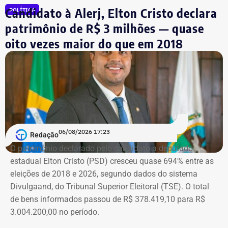
Candidato à Alerj, Elton Cristo declara
POLÍTICA
Símbolo dessa batalha, a atriz e jornalista Cristiane
patrimônio de R$ 3 milhões — quase
Machado vivenciou essa realidade em 2018, quando se
oito vezes maior do que em 2018
tornou conhecida do público ao filmar as agressões que
sofria do ex-marido, o empresário e ex-diplomata Sérgio
Schiller Thompson-Flores. Em setembro do ano seguinte,
a Justiça do Rio o condenou a três anos de prisão em
regime semiaberto.
Em conversa com o TEMPO REAL RJ, Cristiane analisa o
06/08/2026 17:23
Redação
que ainda falta às mulheres na hora de denunciar os
O patrimônio declarado pelo candidato a deputado
companheiros por violência doméstica.
estadual Elton Cristo (PSD) cresceu quase 694% entre as
eleições de 2018 e 2026, segundo dados do sistema
“Creio que duas coisas ainda impedem as mulheres de
Divulgaand, do Tribunal Superior Eleitoral (TSE). O total
seguirem adiante nesta batalha. A vergonha e o medo.
de bens informados passou de R$ 378.419,10 para R$
Porque é necessário ter mais do que coragem para seguir
3.004.200,00 no período.
adiante no enfrentamento à violência doméstica. Pois
muitas têm medo do agressor sob dois pontos de vista. O