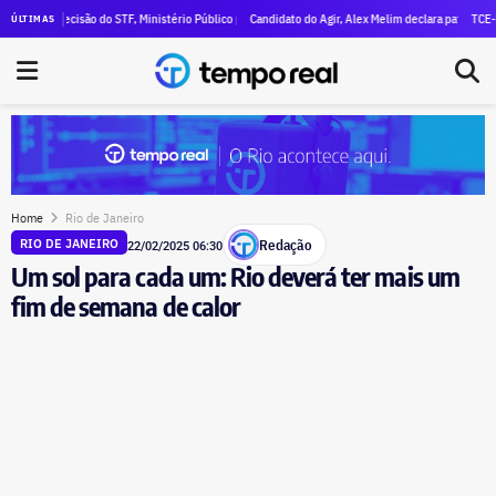
imal declara R$ 47 milhões em patrimônio
ós decisão do STF, Ministério Público pede execução da condenação e da inelegibilidade de Garo
Candidato do Agir, Alex Melim declara patrimônio de R$ 3
TCE-RJ devas
ÚLTIMAS
Home
Rio de Janeiro
Redação
RIO DE JANEIRO
22/02/2025 06:30
Um sol para cada um: Rio deverá ter mais um
fim de semana de calor