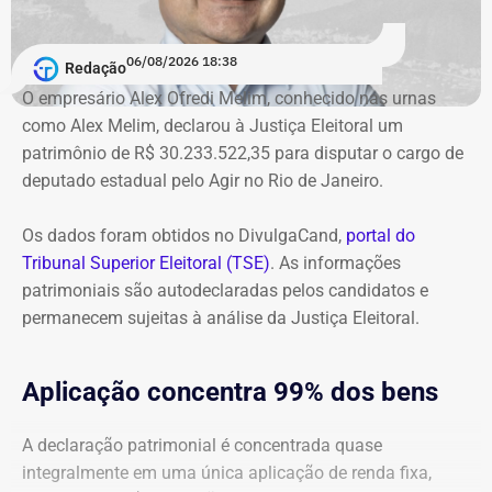
O órgão também requer que o ex-governador seja
intimado a quitar os valores da condenação. Segundo os
06/08/2026 18:38
cálculos atualizados apresentados à Justiça, o
Redação
ressarcimento ao erário, originalmente fixado em R$
O empresário Alex Ofredi Melim, conhecido nas urnas
234,4 milhões, chega hoje a R$ 2,55 bilhões. O MP ainda
como Alex Melim, declarou à Justiça Eleitoral um
cobra R$ 778,9 mil de multa civil e R$ 11,9 milhões por
patrimônio de R$ 30.233.522,35 para disputar o cargo de
danos morais coletivos.
deputado estadual pelo Agir no Rio de Janeiro.
Com informações do colunista Lauro Jardim, do jornal “O
Globo”
Os dados foram obtidos no DivulgaCand,
portal do
Tribunal Superior Eleitoral (TSE)
. As informações
patrimoniais são autodeclaradas pelos candidatos e
permanecem sujeitas à análise da Justiça Eleitoral.
Aplicação concentra 99% dos bens
A declaração patrimonial é concentrada quase
integralmente em uma única aplicação de renda fixa,