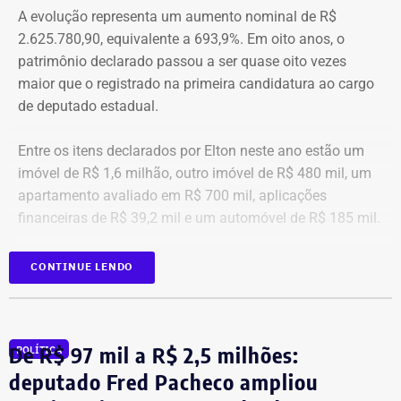
A evolução representa um aumento nominal de R$
primeiro é o temor de continuar viva e estar ao lado do
2.625.780,90, equivalente a 693,9%. Em oito anos, o
agressor. E o outro é o que vai acontecer com ela depois
patrimônio declarado passou a ser quase oito vezes
que a denúncia for feita. Afinal, há o receio que alguma
maior que o registrado na primeira candidatura ao cargo
brecha legal permita que o agressor, de alguma forma,
de deputado estadual.
fique impune”, comenta.
Entre os itens declarados por Elton neste ano estão um
Passados oito anos após as agrssões se tornarem
imóvel de R$ 1,6 milhão, outro imóvel de R$ 480 mil, um
públicas nacionalmente, Cristiane cita qual o principal
apartamento avaliado em R$ 700 mil, aplicações
item que acredita ser necessário que as autoridades
financeiras de R$ 39,2 mil e um automóvel de R$ 185 mil.
tenham mais rigor.
CONTINUE LENDO
“A Lei Maria da Penha é muito boa. Eu fui salva graças a
ela. Mas, infelizmente, ainda é muito falha na
fiscalização. Isso é uma coisa que deixa as mulheres
vulneráveis. Porque apesar de alguma vítima poder
De R$ 97 mil a R$ 2,5 milhões:
POLÍTICA
acionar o botão do pânico, não há uma equipe policial
deputado Fred Pacheco ampliou
que atue para fiscalizar se o agressor, de fato, está