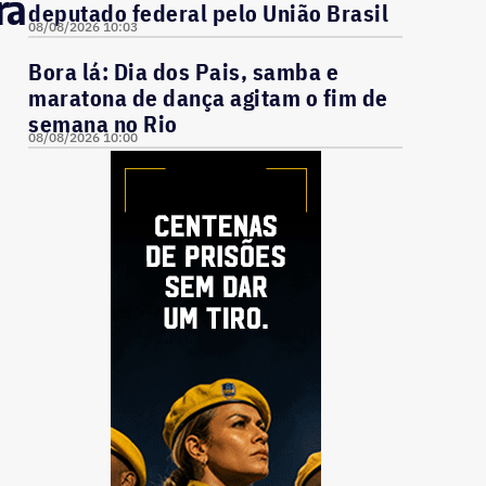
ra
deputado federal pelo União Brasil
08/08/2026 10:03
Bora lá: Dia dos Pais, samba e
maratona de dança agitam o fim de
semana no Rio
08/08/2026 10:00