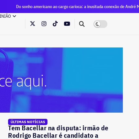
nho americano ao cargo carioca: a inusitada conexão de André Marinho com Ed
INIÃO
ÚLTIMAS NOTÍCIAS
Tem Bacellar na disputa: irmão de
Rodrigo Bacellar é candidato a