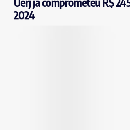
Uerj já comprometeu R$ 245
2024