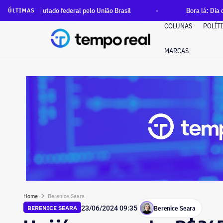
utado federal pelo União Brasil
Bora lá: Dia dos Pais, samb
ÚLTIMAS
COLUNAS
POLÍT
MARCAS
Home
Berenice Seara
Berenice Seara
BERENICE SEARA
23/06/2024 09:35