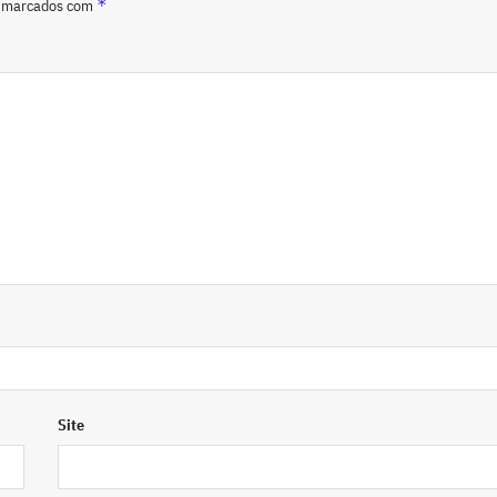
*
o marcados com
Site