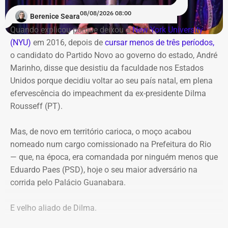
Laje do Muriaé’
programação gratuita reúne shows, feira de
08/08/2026 08:00
Berenice Seara
empreendedorismo, lançamentos de livros e debates
O candidato termina o vídeo com um pedido aos
Quando explicou porque deixou a
New York University
sobre carnaval e memória
seguidores: “Agora faça esse vídeo chegar em Laje do
(NYU)
em 2016, depois de
cursar menos de três períodos,
Muriaé”.
o candidato do Partido Novo ao governo do estado, André
O destaque musical fica por conta das apresentações de
Marinho, disse que desistiu da faculdade nos Estados
Marina Iris e do tradicional grupo Terreiro de Crioulo, além
A estratégia coloca o pequeno município do Noroeste
Unidos porque decidiu voltar ao seu país natal, em plena
de homenagens emocionantes a Teresa Cristina, Milton
Fluminense no centro de uma provocação eleitoral
efervescência do impeachment da ex-presidente Dilma
Manhães e ao mestre Candeia. A entrada é franca e com
incomum: ao invés de prometer levar recursos ou
Rousseff (PT).
classificação livre.
investimentos para a cidade, o candidato defende que ela
simplesmente deixe de existir.
Mas, de novo em território carioca, o moço acabou
nomeado num cargo comissionado na Prefeitura do Rio
— que, na época, era comandada por ninguém menos que
Eduardo Paes (PSD), hoje o seu maior adversário na
corrida pelo Palácio Guanabara.
E velho aliado de Dilma.