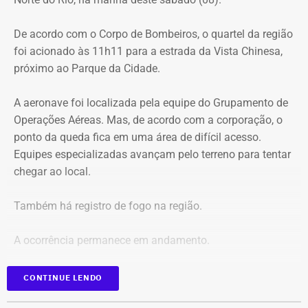
Vista Chinesa, foi interditado. A Vista Chinesa fica dentro
do Parque Nacional da Tijuca
De acordo com o Corpo de Bombeiros, o quartel da região
foi acionado às 11h11 para a estrada da Vista Chinesa,
próximo ao Parque da Cidade.
A aeronave foi localizada pela equipe do Grupamento de
Operações Aéreas. Mas, de acordo com a corporação, o
ponto da queda fica em uma área de difícil acesso.
Equipes especializadas avançam pelo terreno para tentar
chegar ao local.
Também há registro de fogo na região.
A ocorrência permanece em andamento.
*Em atualização
CONTINUE LENDO