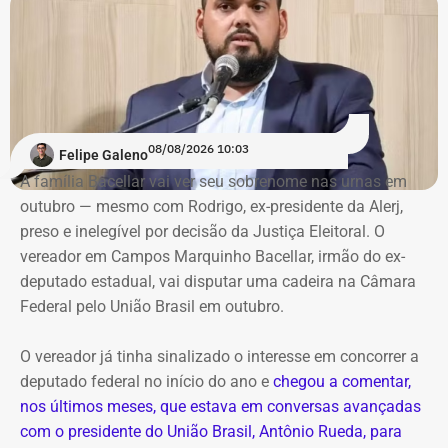
basicamente da prefeitura, citando ainda a baixa geração
de empregos e que “zero por cento da cidade tem
cobertura de esgoto”.
O jurista — que afirma ser o “candidato do presidente
Renan Santos — que vai disputar o posto de Presidente
08/08/2026 10:03
Felipe Galeno
da República
nas eleições de 2026 — no Rio —, também
A família Bacellar vai ver seu sobrenome nas urnas em
afirma que tentou descobrir quanto recebe o prefeito, mas
outubro — mesmo com Rodrigo, ex-presidente da Alerj,
não conseguiu porque o Portal da Transparência estava
preso e inelegível por decisão da Justiça Eleitoral. O
fora do ar.
vereador em Campos Marquinho Bacellar, irmão do ex-
deputado estadual, vai disputar uma cadeira na Câmara
Oficialmente, o município integra o Noroeste Fluminense
Federal pelo União Brasil em outubro.
e tinha população estimada em 7.584 habitantes até o
ano passado. O PIB per capita registrado pelo IBGE foi de
O vereador já tinha sinalizado o interesse em concorrer a
R$ 28.435,51 em 2023. Em 2024, a prefeitura
deputado federal no início do ano e
chegou a comentar,
contabilizou R$ 97,4 milhões em receitas brutas.
nos últimos meses, que estava em conversas avançadas
com o presidente do União Brasil, Antônio Rueda, para