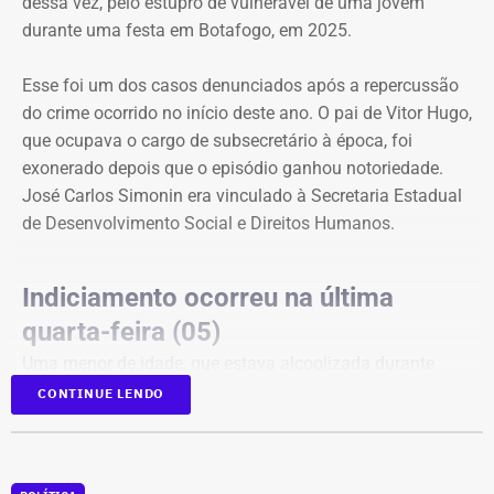
dessa vez, pelo estupro de vulnerável de uma jovem
durante uma festa em Botafogo, em 2025.
Esse foi um dos casos denunciados após a repercussão
do crime ocorrido no início deste ano. O pai de Vitor Hugo,
que ocupava o cargo de subsecretário à época, foi
exonerado depois que o episódio ganhou notoriedade.
José Carlos Simonin era vinculado à Secretaria Estadual
de Desenvolvimento Social e Direitos Humanos.
Indiciamento ocorreu na última
quarta-feira (05)
Uma menor de idade, que estava alcoolizada durante
uma festa em Botafogo, na Zona Sul do Rio, disse que
CONTINUE LENDO
Vitor Hugo a forçou a fazer sexo oral, apesar de ela ter
dito repetidamente que não queria.
A delegacia ouviu testemunhas, que relataram que ele