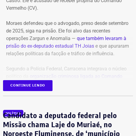
Castro. Ele é acusado de receber propina do Comando
Vermelho (CV).
A audiência do caso de estupro coletivo em Copacabana,
que ocorreria na sexta-feira (07), foi adiada para a
Moraes defendeu que o advogado, preso desde setembro
próxima quinta-feira (13).
de 2025, siga na prisão. Ele foi alvo das recentes
operações Zargun e Anomalia —
que também levaram à
Com informações do portal “g1”.
prisão do ex-deputado estadual TH Joias
e que apuraram
relações políticas da facção e tráfico de influência.
Segundo a Polícia Federal, Carracena integrava o núcleo
político da
organização criminosa ligada ao Comando
Vermelho
e repassava informações privilegiadas sobre
CONTINUE LENDO
operações policiais em áreas comandadas pela facção.
Ainda segundo as investigações, o traficante Gabriel Dias
Candidato a deputado federal pelo
POLÍTICA
de Oliveira, o “Índio do Lixão”, apontado como um dos
chefes do CV, mantinha contato direto com o advogado.
Missão chama Laje do Muriaé, no
Noroeste Fluminense, de ‘município