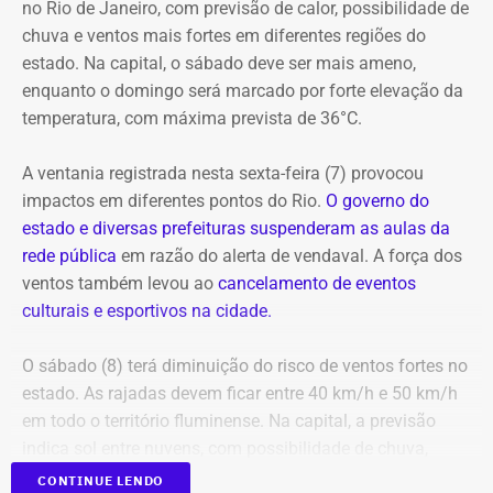
no Rio de Janeiro, com previsão de calor, possibilidade de
E com data retroativa: valendo a partir de 1º de janeiro.
apresentações gratuitas ao ar livre ao longo do dia. O
chuva e ventos mais fortes em diferentes regiões do
festival também conta com espetáculos a preços
estado. Na capital, o sábado deve ser mais ameno,
populares (R$ 20 a inteira) nos teatros Carlos Gomes,
enquanto o domingo será marcado por forte elevação da
Nelson Rodrigues e João Caetano, além do Espaço
temperatura, com máxima prevista de 36°C.
Tápias. A programação completa e os ingressos para as
salas fechadas estão disponíveis no site do evento.
A ventania registrada nesta sexta-feira (7) provocou
impactos em diferentes pontos do Rio.
O governo do
estado e diversas prefeituras suspenderam as aulas da
rede pública
em razão do alerta de vendaval. A força dos
ventos também levou ao
cancelamento de eventos
Em outubro do mesmo ano, foi a vez de o próprio André
culturais e esportivos na cidade.
Marinho pedir para sair.
O sábado (8) terá diminuição do risco de ventos fortes no
A exoneração, assinada no dia 23, encerrou a passagem
estado. As rajadas devem ficar entre 40 km/h e 50 km/h
do rapaz pela Prefeitura do Rio.
em todo o território fluminense. Na capital, a previsão
indica sol entre nuvens, com possibilidade de chuva,
temperaturas entre 20°C e 31°C e ventos fracos na maior
CONTINUE LENDO