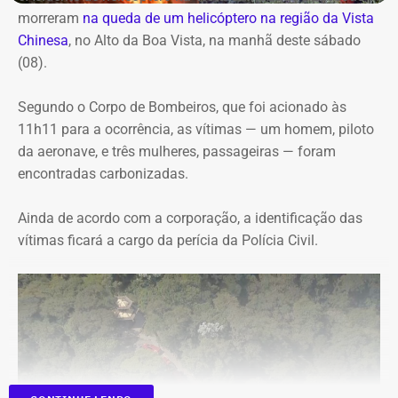
acesso à cultura
morreram
na queda de um helicóptero na região da Vista
Chinesa
, no Alto da Boa Vista, na manhã deste sábado
(08).
De acordo com documentos do processo administrativo,
a ampliação do serviço foi motivada pela limitação da
Segundo o Corpo de Bombeiros, que foi acionado às
estrutura anterior. A própria secretaria registra que a
11h11 para a ocorrência, as vítimas — um homem, piloto
contratação vigente já não atendia à demanda do
da aeronave, e três mulheres, passageiras — foram
Passaporte Cultural, justificando o reforço no transporte
encontradas carbonizadas.
para atender ao crescimento do programa.
Ainda de acordo com a corporação, a identificação das
A legislação estabelece que até 40% dos recursos
vítimas ficará a cargo da perícia da Polícia Civil.
destinados ao fomento cultural sejam aplicados na
capital, garantindo que pelo menos 60% sejam
direcionados ao interior e às demais regiões fluminenses.
Também determina a reserva mínima de 1% dos recursos
para ações voltadas às pessoas com deficiência.
O contrato foi firmado com base na Lei Federal nº