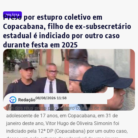
Preso por estupro coletivo em
POLÍCIA
Copacabana, filho de ex-subsecretário
estadual é indiciado por outro caso
durante festa em 2025
08/08/2026 11:58
Redação
Um dos réus preso pelo estupro coletivo de uma
adolescente de 17 anos, em Copacabana, em 31 de
janeiro deste ano, Vitor Hugo de Oliveira Simonin foi
indiciado pela 12ª DP (Copacabana) por um outro caso,