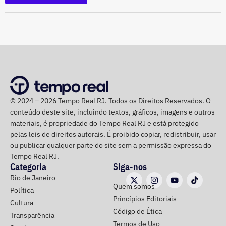
Festival Dança em Trânsito tem apresentações ao ar livre — Foto:
parte do dia.
Divulgação/Christopher Jones
Para quem pretende aproveitar o fim de semana ao ar
livre, a principal atenção fica para a possibilidade de
chuva e para a mudança no cenário dos ventos ao longo
dos dias.
Ao todo, o moço já pode dizer que tem 17 meses, ou 519
dias, de experiência no executivo municipal.
Domingo terá calor e ventos mais
© 2024 – 2026 Tempo Real RJ. Todos os Direitos Reservados. O
conteúdo deste site, incluindo textos, gráficos, imagens e outros
fortes
materiais, é propriedade do Tempo Real RJ e está protegido
pelas leis de direitos autorais. É proibido copiar, redistribuir, usar
Já no domingo (9), o vento volta a ganhar força. A
ou publicar qualquer parte do site sem a permissão expressa do
previsão aponta rajadas entre 50 km/h e 70 km/h em
Tempo Real RJ.
Categoria
Siga-nos
todo o estado do Rio. O aumento está associado à
Rio de Janeiro
chegada de uma nova frente fria, que avança pelo
Quem somos
Política
Sudeste.
Princípios Editoriais
Cultura
Código de Ética
Transparência
Na cidade do Rio, o domingo será mais quente, com
Termos de Uso