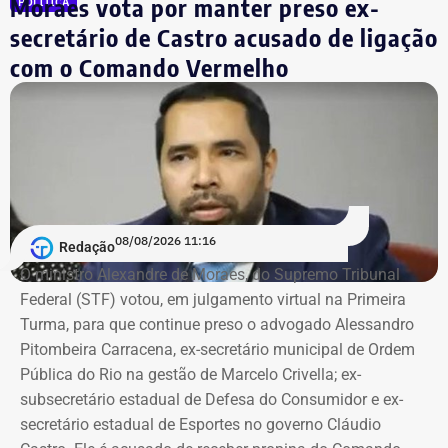
Moraes vota por manter preso ex-
POLÍTICA
tentou tocar a vítima sem consentimento em diferentes
secretário de Castro acusado de ligação
momentos da festa. Segundo os depoimentos, ela teria
contado, aos prantos, o que havia acontecido.
com o Comando Vermelho
A adolescente reconheceu formalmente Vitor Hugo.
Segundo o relatório final do inquérito, há “robustos
indícios de autoria” contra ele.
Investigado em um terceiro caso
08/08/2026 11:16
Redação
Vitor Hugo também é alvo de outra investigação. Em
O ministro Alexandre de Moraes, do Supremo Tribunal
julho, a Delegacia de Atendimento à Mulher (Deam) da
Federal (STF) votou, em julgamento virtual na Primeira
Zona Sul instaurou um inquérito após receber do
Turma, para que continue preso o advogado Alessandro
Ministério Público do Rio (MPRJ) uma notícia de fato que
Pitombeira Carracena, ex-secretário municipal de Ordem
apontava um possível estupro contra uma adolescente de
Pública do Rio na gestão de Marcelo Crivella; ex-
17 anos durante o pré-carnaval deste ano.
subsecretário estadual de Defesa do Consumidor e ex-
secretário estadual de Esportes no governo Cláudio
A investigação está em andamento e tramita sob sigilo.