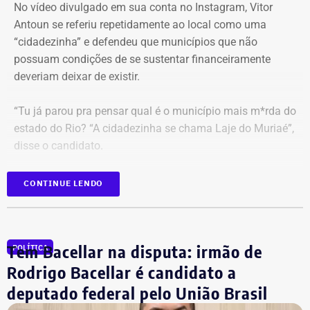
No vídeo divulgado em sua conta no Instagram, Vitor
Antoun se referiu repetidamente ao local como uma
Além de rejeitar o recurso da defesa de Carracena, o
“cidadezinha” e defendeu que municípios que não
ministro do STF votou por negar pedidos de outros
possuam condições de se sustentar financeiramente
investigados na Operação Anomalia. O ministro defendeu
deveriam deixar de existir.
que se mantenham as prisões do policial militar Flávio
Cosme Menezes Pereira e que Luiz Eduardo Cunha
“Tu já parou pra pensar qual é o município mais m*rda do
Gonçalves, ex-assessor parlamentar, continue detido em
estado do Rio? “A cidadezinha se chama Laje do Muriaé”,
uma penitenciária federal.
disse o candidato.
Ainda participarão do julgamento os ministros Flávio
CONTINUE LENDO
Dino, Cármen Lúcia e Cristiano Zanin.
Proposta prevê fundir municípios que
‘recebem mais recursos do que
Com informações da coluna do Guilherme Amado no
repassam’
“Amado Mundo”.
Tem Bacellar na disputa: irmão de
POLÍTICA
Rodrigo Bacellar é candidato a
No vídeo, o político e advogado carioca também afirma
que 67% da população de Laje do Muriaé seria formada
deputado federal pelo União Brasil
por “miseráveis”, e que a economia local dependeria