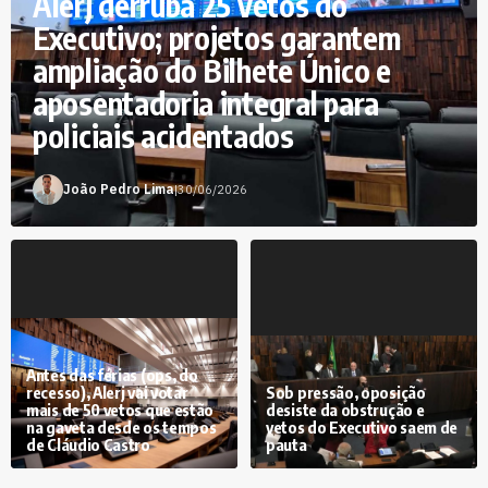
Alerj derruba 25 vetos do
Executivo; projetos garantem
ampliação do Bilhete Único e
aposentadoria integral para
policiais acidentados
João Pedro Lima
|
30/06/2026
Antes das férias (ops, do
recesso), Alerj vai votar
Sob pressão, oposição
mais de 50 vetos que estão
desiste da obstrução e
na gaveta desde os tempos
vetos do Executivo saem de
de Cláudio Castro
pauta