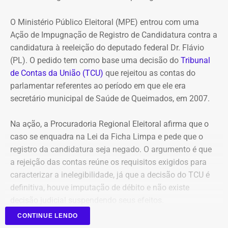
Refit não teria honrado os
pagamentos
O Ministério Público Eleitoral (MPE) entrou com uma
Ação de Impugnação de Registro de Candidatura contra a
O governo também sustenta que os responsáveis pela
candidatura à reeleição do deputado federal Dr. Flávio
Refit descumpriram o parcelamento especial firmado
(PL). O pedido tem como base uma decisão do
Tribunal
para quitar débitos tributários. Conforme a PGE, as
de Contas da União (TCU)
que rejeitou as contas do
parcelas deixaram de ser pagas por mais de 90 dias,
parlamentar referentes ao período em que ele era
situação que, segundo a legislação, autoriza o
secretário municipal de Saúde de Queimados, em 2007.
cancelamento do acordo e a decretação da falência.
Na ação, a Procuradoria Regional Eleitoral afirma que o
Outro ponto destacado é que, mesmo após aderir ao
caso se enquadra na Lei da Ficha Limpa e pede que o
parcelamento, a empresa teria acumulado mais de R$ 1,8
registro da candidatura seja negado. O argumento é que
bilhão em novos débitos com o Estado. Segundo a
a rejeição das contas reúne os requisitos exigidos para
Procuradoria, esse montante supera em mais do que o
caracterizar a inelegibilidade, já que a decisão do TCU é
dobro o valor pago durante a vigência do acordo,
definitiva, houve imputação de débito e não existe
evidenciando que o benefício não foi suficiente para
decisão judicial suspendendo seus efeitos.
regularizar sua situação fiscal.
CONTINUE LENDO
Atualmente deputado federal, Dr. Flávio também foi