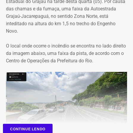
Estadual do Grajaú na tarde desta quarta (05). Por causa
das chamas e da fumaça, uma faixa da Autoestrada
Outro ponto que chamou a atenção dos técnicos foi a
Grajaú-Jacarepaguá, no sentido Zona Norte, está
ausência de critérios objetivos para justificar a
inteditado na altura do km 1,5 no trecho do Engenho
contratação da equipe prevista. Em uma das fases do
Novo.
projeto, o contrato estimava a atuação de 76
profissionais durante 12 meses, com remuneração média
O local onde ocorre o incêndio se encontra no lado direito
superior a R$ 28 mil. Em alguns casos, como o de
da imagem abaixo, uma faixa da pista, de acordo com o
consultores especializados, os valores chegavam a quase
Centro de Operações da Prefeitura do Rio.
R$ 75 mil por profissional, sem que houvesse justificativa
técnica para esse dimensionamento.
Serviços pagos teriam reaproveitado
dados já existentes
O relatório também questiona a efetiva entrega dos
serviços contratados. Segundo a auditoria, uma das
etapas consistiu apenas na reorganização de
CONTINUE LENDO
Trecho da Grajaú-Jacarepaguá onde ocorre o incêndio — Foto: