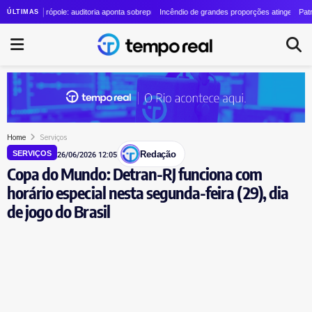
ozzolino cresce quase 24 vezes em quatro anos
Metrópole: auditoria aponta sobrepreço de R$ 20 milhões em contrato de R$ 56 milhões
Incêndio de grandes proporções atinge o Parque Estad
Patrimônio de
ÚLTIMAS
Home
Serviços
Redação
SERVIÇOS
26/06/2026 12:05
Copa do Mundo: Detran-RJ funciona com
horário especial nesta segunda-feira (29), dia
de jogo do Brasil