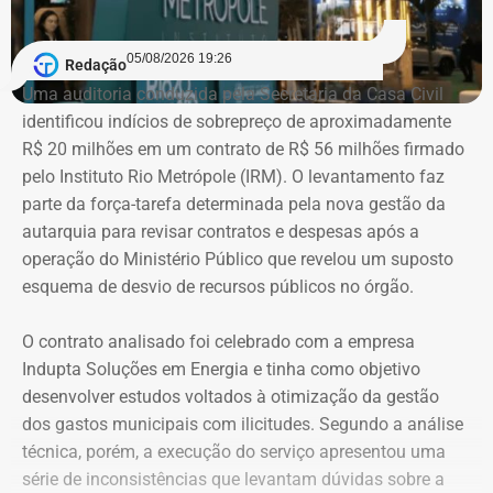
As declarações de bens são prestadas pelos próprios
candidatos à Justiça Eleitoral e podem considerar os
05/08/2026 19:26
Redação
valores históricos de aquisição dos bens, e não
Uma auditoria conduzida pela Secretaria da Casa Civil
necessariamente seus preços de mercado.
identificou indícios de sobrepreço de aproximadamente
R$ 20 milhões em um contrato de R$ 56 milhões firmado
O crescimento patrimonial, por si só, não indica a
pelo Instituto Rio Metrópole (IRM). O levantamento faz
existência de irregularidades.
parte da força-tarefa determinada pela nova gestão da
autarquia para revisar contratos e despesas após a
operação do Ministério Público que revelou um suposto
esquema de desvio de recursos públicos no órgão.
O contrato analisado foi celebrado com a empresa
Indupta Soluções em Energia e tinha como objetivo
desenvolver estudos voltados à otimização da gestão
dos gastos municipais com ilicitudes. Segundo a análise
técnica, porém, a execução do serviço apresentou uma
Declaração de bens de Vinícius Cozzolino em 2026 — Foto:
série de inconsistências que levantam dúvidas sobre a