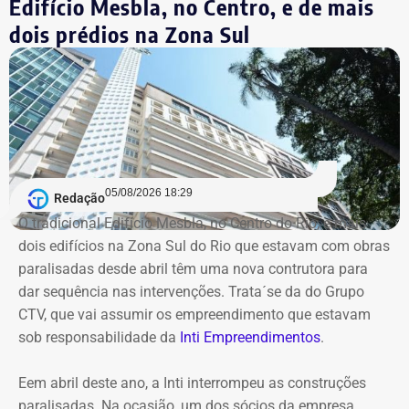
Edifício Mesbla, no Centro, e de mais
dois prédios na Zona Sul
Desde então, a presidência interina do IRM passou a ser
exercida pelo secretário Roberto Leão, que determinou a
realização de uma auditoria completa nas contas e
Declaração de Lauro Boto em 2026 — Foto: Reprodução/DivulgaCand
contratos da autarquia. O prazo estabelecido para
conclusão dos trabalhos é de 60 dias.
Segundo a atual gestão, os levantamentos preliminares
indicam que o instituto vinha sendo utilizado para
05/08/2026 18:29
Redação
descentralizar recursos públicos por meio de
O tradicional Edifício Mesbla, no Centro do Rio, e mais
contratações com baixo nível de controle, aproveitando a
dois edifícios na Zona Sul do Rio que estavam com obras
maior flexibilidade financeira conferida à natureza
paralisadas desde abril têm uma nova contrutora para
jurídica da autarquia.
dar sequência nas intervenções. Trata´se da do Grupo
CTV, que vai assumir os empreendimento que estavam
COM INFORMAÇÕES DO RJ2/TV GLOBO
sob responsabilidade da
Inti Empreendimentos
.
Declaração de Lauro Boto em 2010 — Foto: Reprodução/DivulgaCand
Eem abril deste ano, a Inti interrompeu as construções
paralisadas. Na ocasião, um dos sócios da empresa,