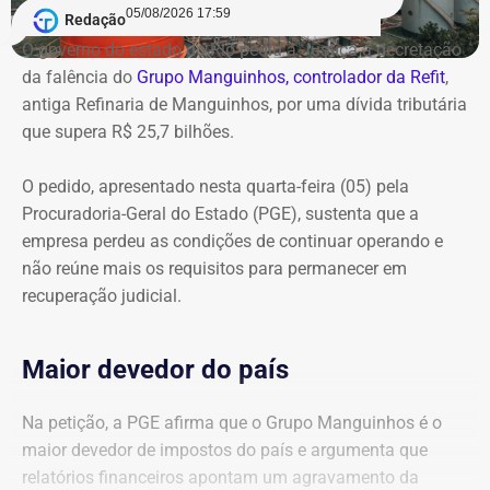
05/08/2026 17:59
Redação
O governo do estado do Rio pediu à Justiça a decretação
da falência do
Grupo Manguinhos, controlador da Refit
,
antiga Refinaria de Manguinhos, por uma dívida tributária
que supera R$ 25,7 bilhões.
O pedido, apresentado nesta quarta-feira (05) pela
Procuradoria-Geral do Estado (PGE), sustenta que a
empresa perdeu as condições de continuar operando e
não reúne mais os requisitos para permanecer em
recuperação judicial.
Maior devedor do país
Na petição, a PGE afirma que o Grupo Manguinhos é o
maior devedor de impostos do país e argumenta que
relatórios financeiros apontam um agravamento da