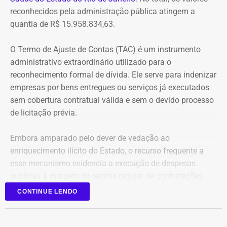
de 2024, quando o tribunal rejeitou o recurso apresentado
reconhecidos pela administração pública atingem a
pelo deputado.
quantia de R$ 15.958.834,63.
O acórdão também determinou que Dr. Flávio devolva
O Termo de Ajuste de Contas (TAC) é um instrumento
quatro valores, que somam R$ 13.112,09, sem
administrativo extraordinário utilizado para o
atualização monetária.
reconhecimento formal de dívida. Ele serve para indenizar
empresas por bens entregues ou serviços já executados
A Procuradoria cita ainda que o Tribunal concluiu que o
sem cobertura contratual válida e sem o devido processo
deputado participou da gestão desses recursos,
de licitação prévia.
autorizando transferências para contas da prefeitura e
pagamentos por cheque que permaneceram sem
Embora amparado pelo dever de vedação ao
documentação comprobatória. Também destaca que Dr.
enriquecimento ilícito do Estado, o recurso frequente a
Flávio foi notificado sobre as irregularidades em
esse mecanismo evidencia a execução de despesas
diferentes ocasiões, mas não apresentou os documentos
públicas à margem do regime regular de contratações.
exigidos.
CONTINUE LENDO
Para o Ministério Público, esses fatos configuram uma
Reconhecimento de dívidas
hipótese de inelegibilidade prevista na Lei da Ficha
milionárias