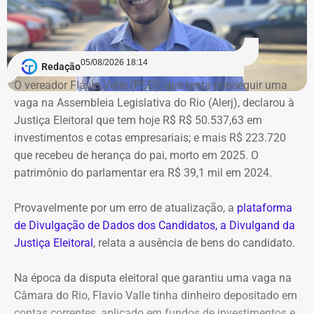
Bens declarados por André Marinho (Novo) à Justiça Eleitoral — Foto:
05/08/2026 18:14
Redação
Reprodução/Divulgacand
O vereador Flávio Valle (PSD), que tenta conseguir uma
vaga na Assembleia Legislativa do Rio (Alerj), declarou à
Justiça Eleitoral que tem hoje R$ R$ 50.537,63 em
investimentos e cotas empresariais; e mais R$ 223.720
que recebeu de herança do pai, morto em 2025. O
patrimônio do parlamentar era R$ 39,1 mil em 2024.
Provavelmente por um erro de atualização, a
plataforma
de Divulgação de Dados dos Candidatos, a Divulgand da
Justiça Eleitoral
, relata a ausência de bens do candidato.
Na época da disputa eleitoral que garantiu uma vaga na
Câmara do Rio, Flavio Valle tinha dinheiro depositado em
contas correntes, aplicado em fundos de investimentos e