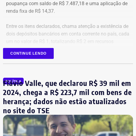
poupança com saldo de R$ 7.487,18 e uma aplicação de
renda fixa de R$ 14,37.
Entre os itens declarados, chama atenção a existência de
dois depósitos bancários em conta corrente no país, cada
um no valor de R$ 1, totalizando R$ 2 em recursos
mantidos em contas correntes.
CONTINUE LENDO
A tenente-coronel da Polícia Militar Erigreyce Monteiro
(Novo), vice na chapa de Marinho, declarou R$ 515 mil
em bens, relativos a um apartamento.
Flávio Valle, que declarou R$ 39 mil em
POLÍTICA
2024, chega a R$ 223,7 mil com bens de
herança; dados não estão atualizados
no site do TSE