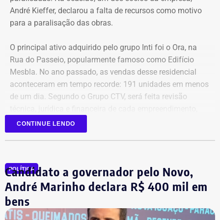
André Kieffer, declarou a falta de recursos como motivo
para a paralisação das obras.
O principal ativo adquirido pelo grupo Inti foi o Ora, na
Rua do Passeio, popularmente famoso como Edifício
Mesbla. No ano passado, as vendas desse residencial
aconteceram em tempo recorde: 191 unidades em menos
de um dia. Segundo o Grupo CTV, será feita revisão
técnica, jurídica e financeira de cada empreendimento,
antes da retomada dos canteiros. Cronogramas de
CONTINUE LENDO
entrega terão novas datas. Também haverá a definição
quanto capital permanecerá protegido para cada obra.
Em junho, o grupo XP concluiu a venda dos créditos para
Candidato a governador pelo Novo,
a Artesanal investimentos.
POLÍTICA
André Marinho declara R$ 400 mil em
*Com informações do jornal O Globo
bens