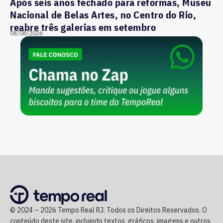
Após seis anos fechado para reformas, Museu
Nacional de Belas Artes, no Centro do Rio,
reabre três galerias em setembro
08/08/2026
© 2024 – 2026 Tempo Real RJ. Todos os Direitos Reservados. O
conteúdo deste site, incluindo textos, gráficos, imagens e outros