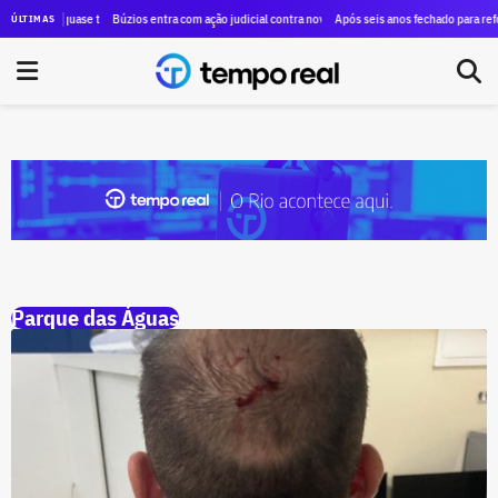
rdo Rossi quase triplica patrimônio em 12 anos e chega a R$ 2,1 milhões em bens; ex-secretário 
Búzios entra com ação judicial contra nove perfis no Instagram e pede a iden
Após seis anos fechado para refor
ÚLTIMAS
Parque das Águas