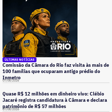
ÚLTIMAS NOTÍCIAS
Comissão da Câmara do Rio faz visita às mais de
100 famílias que ocuparam antigo prédio do
Inmetro
07/08/2026
Quase R$ 12 milhões em dinheiro vivo: Clébio
Jacaré registra candidatura à Câmara e declara
patrimônio de R$ 57 milhões
07/08/2026