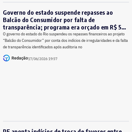
Governo do estado suspende repasses ao
Balcão do Consumidor por falta de
transparência; programa era orçado em R$ 52
milhões
O governo do estado do Rio suspendeu os repasses financeiros ao projeto
“Balcão do Consumidor” por conta dos indícios de irregularidades e da falta
de transparência identificados após auditoria no
Redação
17/06/2026 19:57
PF aponta indícios de troca de favores entre