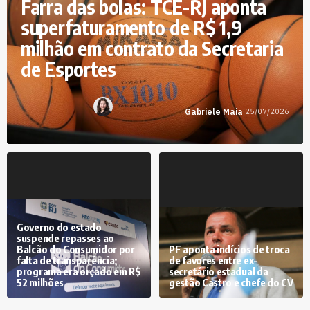
Farra das bolas: TCE-RJ aponta
superfaturamento de R$ 1,9
milhão em contrato da Secretaria
de Esportes
Gabriele Maia
|
25/07/2026
Governo do estado
suspende repasses ao
Balcão do Consumidor por
PF aponta indícios de troca
falta de transparência;
de favores entre ex-
programa era orçado em R$
secretário estadual da
52 milhões
gestão Castro e chefe do CV