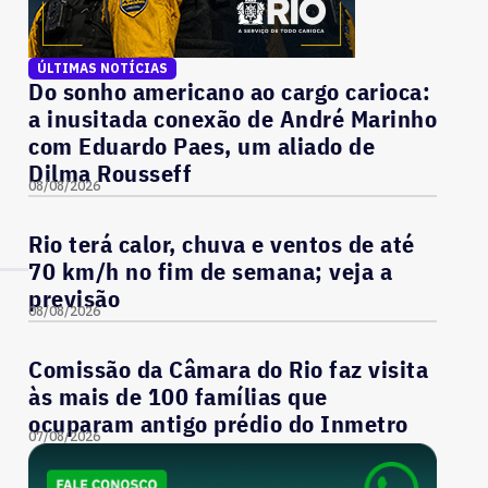
ÚLTIMAS NOTÍCIAS
Do sonho americano ao cargo carioca:
a inusitada conexão de André Marinho
com Eduardo Paes, um aliado de
Dilma Rousseff
08/08/2026
Rio terá calor, chuva e ventos de até
70 km/h no fim de semana; veja a
previsão
08/08/2026
Comissão da Câmara do Rio faz visita
às mais de 100 famílias que
ocuparam antigo prédio do Inmetro
07/08/2026