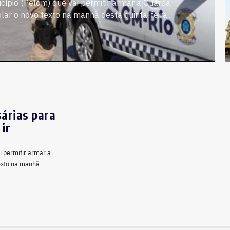
cípio (Pelom) que vai permitir armar a Guarda
olar o novo texto na manhã desta quinta-feira...
árias para
ir
i permitir armar a
texto na manhã