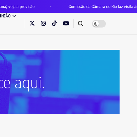
previsão
Comissão da Câmara do Rio faz visita às mais de 1
INIÃO