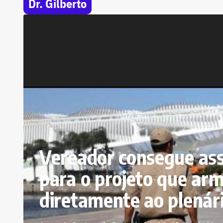
Dr. Gilberto
Vereador consegue ass
para o projeto que arm
diretamente ao plenár