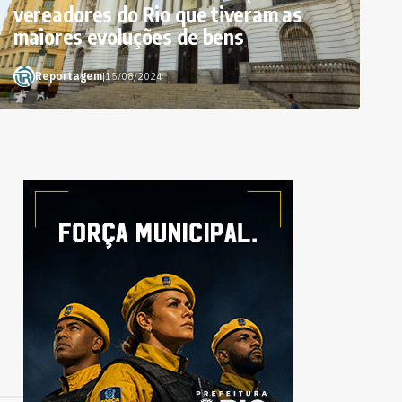
vereadores do Rio que tiveram as
maiores evoluções de bens
Reportagem
|
15/08/2024