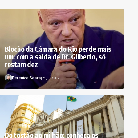
Blocão da Câmara do Rio perde mais
um: com a saída de Dr. Gilberto, só
restam dez
Berenice Seara
|
25/03/2025
Do tostão ao milhão: conheça os