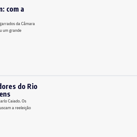
m: com a
sgarrados da Câmara
rou um grande
dores do Rio
bens
arlo Caiado. Os
uscam a reeleição