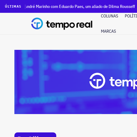
de André Marinho com Eduardo Paes, um aliado de Dilma Rousseff
ÚLTIMAS
COLUNAS
POLÍT
MARCAS