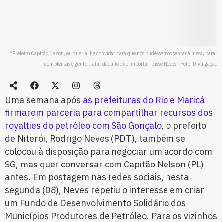
“Prefeito Capitão Nelson, eu queria lhe convidar para que nós pudéssemos sentar à mesa, parar
com ofensas e gente tratar daquilo que importa", disse Neves - Foto: Divulgação
Uma semana após
as prefeituras do Rio e Maricá
firmarem parceria para compartilhar recursos dos
royalties do petróleo com São Gonçalo
, o prefeito
de Niterói, Rodrigo Neves (PDT), também se
colocou à disposição para negociar um acordo com
SG, mas quer conversar com Capitão Nelson (PL)
antes. Em postagem nas redes sociais, nesta
segunda (08), Neves repetiu o interesse em criar
um Fundo de Desenvolvimento Solidário dos
Municípios Produtores de Petróleo. Para os vizinhos