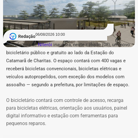
com 4 nomeações na Secretaria de Estado de Fazenda e
4 na Secretaria de Estado do Ambiente e Sustentabilidade
(Seas/Inea), além de preenchimento de vagas
estratégicas de coordenação (nível DAS-8) na Fundação
06/08/2026 10:00
CEPERJ, Seplag e Secretaria de Governo.
Redação
A Prefeitura de
Niterói
inaugura, neste sábado (08), um novo
COM FÁBIO MARTINS.
bicicletário público e gratuito ao lado da Estação do
Catamarã de Charitas. O espaço contará com 400 vagas e
receberá bicicletas convencionais, bicicletas elétricas e
veículos autopropelidos, com exceção dos modelos com
assoalho — segundo a prefeitura, por limitações de espaço.
O bicicletário contará com controle de acesso, recarga
para bicicletas elétricas, orientação aos usuários, painel
digital informativo e estação com ferramentas para
pequenos reparos.