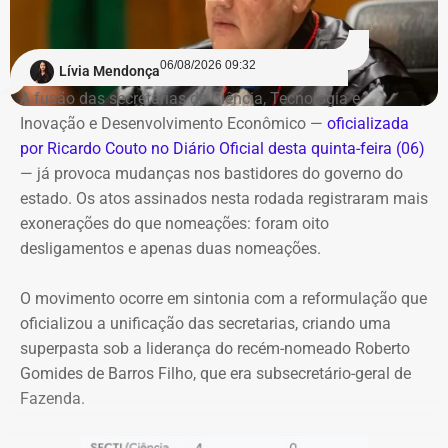
cadastrados poderão utilizar a unidade de Charitas sem
necessidade de um novo cadastro.
06/08/2026 09:32
Lívia Mendonça
Também haverá um aplicativo para consulta da
A fusão das secretarias de Ciência, Tecnologia e
disponibilidade de vagas e realização de pré-cadastro.
Inovação e Desenvolvimento Econômico —
oficializada
por Ricardo Couto no Diário Oficial desta quinta-feira (06)
Além da inauguração do bicicletário, a prefeitura prevê
— já provoca mudanças nos bastidores do governo do
uma reorganização do entorno da estação de Charitas,
estado. Os atos assinados nesta rodada registraram mais
com readequação das vagas de estacionamento e
exonerações do que nomeações: foram oito
reforço da fiscalização para coibir o estacionamento
desligamentos e apenas duas nomeações.
irregular de motocicletas.
O movimento ocorre em sintonia com a reformulação que
Com informações do jornal “O Globo”.
oficializou a unificação das secretarias, criando uma
superpasta sob a liderança do recém-nomeado Roberto
Gomides de Barros Filho, que era subsecretário-geral de
Fazenda.