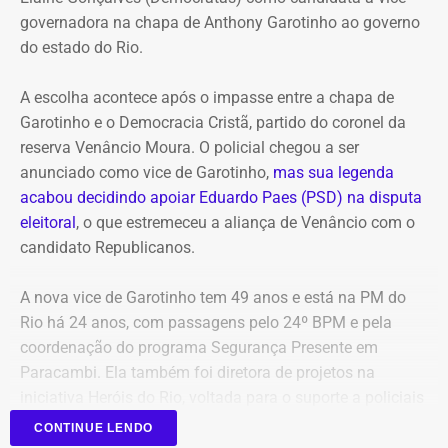
Alana Passos solicita a abertura de um procedimento
governadora na chapa de Anthony Garotinho ao governo
para apurar a autoria e a materialidade das condutas
do estado do Rio.
atribuídas a André Janones. A vereadora também pede
que, caso sejam encontrados indícios suficientes de
A escolha acontece após o impasse entre a chapa de
crime, sejam adotadas as medidas legais cabíveis,
Garotinho e o Democracia Cristã, partido do coronel da
incluindo o eventual oferecimento de denúncia.
reserva Venâncio Moura. O policial chegou a ser
anunciado como vice de Garotinho,
mas sua legenda
Para embasar o pedido, a parlamentar anexou capturas
acabou decidindo apoiar Eduardo Paes (PSD) na disputa
de tela da publicação e os links das postagens
eleitoral
, o que estremeceu a aliança de Venâncio com o
divulgadas por Janones nas redes sociais.
candidato Republicanos.
A nova vice de Garotinho tem 49 anos e está na PM do
Rio há 24 anos, com passagens pelo 24º BPM e pela
coordenação do programa Segurança Presente em
Paracambi. Ela também foi diretora de projetos na
iniciativa Heróis do Rio, voltada para o suporte a policiais
feridos e a familiares de agentes falecidos.
CONTINUE LENDO