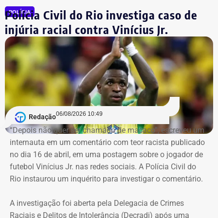
Rioprevidência).
Polícia Civil do Rio investiga caso de
POLÍCIA
injúria racial contra Vinícius Jr.
Retroatividade de atos para garantir
segurança jurídica
Um dos pontos de destaque no ato administrativo é a
atribuição de efeitos retroativos a 1º de julho de 2026.
Segundo a portaria, a medida serve para validar e
06/08/2026 10:49
Redação
regularizar decisões de gestão e investimentos que já
“Depois não quer ser chamado de macaco”, escreveu um
vinham sendo praticados pelos servidores designados
internauta em um comentário com teor racista publicado
desde o mês passado. O fundo justifica a retroatividade
no dia 16 de abril, em uma postagem sobre o jogador de
na necessidade de preservar a continuidade do serviço
futebol Vinícius Jr. nas redes sociais. A Polícia Civil do
público, a eficiência e a segurança jurídica de suas
Rio instaurou um inquérito para investigar o comentário.
operações.
A investigação foi aberta pela Delegacia de Crimes
Prazos rigorosos para certificação
Raciais e Delitos de Intolerância (Decradi) após uma