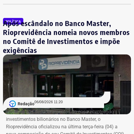
A indicação também consolida a aliança do Democratas
com Garotinho. O partido tinha anunciado a candidatura
Após escândalo no Banco Master,
própria do ex-governador Wilson Witzel, mas o político
POLÍTICA
desistiu da disputa para apoiar a campanha de Anthony
Rioprevidência nomeia novos membros
Garotinho.
no Comitê de Investimentos e impõe
exigências
Com informações de Lauro Jardim, do jornal “O Globo”.
06/08/2026 11:20
Redação
Em meio aos desdobramentos do caso envolvendo
investimentos bilionários no Banco Master, o
Rioprevidência oficializou na última terça-feira (04) a