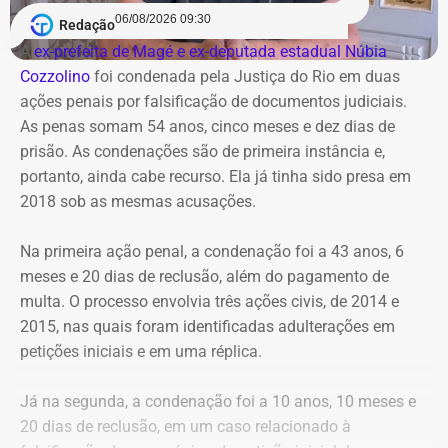
06/08/2026 09:30
Redação
A
ex-prefeita de Magé e ex-deputada estadual Núbia
Cozzolino
foi condenada pela Justiça do Rio em duas
ações penais por falsificação de documentos judiciais.
As penas somam 54 anos, cinco meses e dez dias de
prisão. As condenações são de primeira instância e,
portanto, ainda cabe recurso. Ela já tinha sido presa em
2018 sob as mesmas acusações.
Na primeira ação penal, a condenação foi a 43 anos, 6
meses e 20 dias de reclusão, além do pagamento de
multa. O processo envolvia três ações civis, de 2014 e
2015, nas quais foram identificadas adulterações em
Cortes na Ciência e Tecnologia
petições iniciais e em uma réplica.
Das oito exonerações publicadas no Diário Oficial, quatro
Já na segunda, a condenação foi a 10 anos, 10 meses e
atingiram a cúpula da antiga Ciência e Tecnologia,
20 dias de reclusão, em um caso relacionado à
mostrando um verdadeiro “desmonte” da estrutura