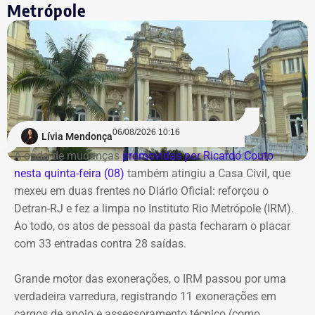
atualização de normas de governança tentam fechar
Metrópole
instaurar o inquérito policial e adotar as diligências
brechas para garantir que as decisões de investimento
necessárias para que o responsável pelo comentário seja
passem por critérios mais rigorosos, blindando o
identificado.
patrimônio destinado às aposentadorias e pensões dos
servidores do Rio.
Os investigadores expediram um ofício à empresa Meta
Platforms para obter os dados cadastrais vinculados ao
COM FÁBIO MARTINS.
perfil responsável pelo comentário.
06/08/2026 10:16
Lívia Mendonça
A onda de mudanças
promovidas por Ricardo Couto
Com informações de G1.
nesta quinta-feira (08)
também atingiu a Casa Civil, que
mexeu em duas frentes no Diário Oficial: reforçou o
Detran-RJ e fez a limpa no Instituto Rio Metrópole (IRM).
Ao todo, os atos de pessoal da pasta fecharam o placar
com 33 entradas contra 28 saídas.
Grande motor das exonerações, o IRM passou por uma
verdadeira varredura, registrando 11 exonerações em
cargos de apoio e assessoramento técnico (como