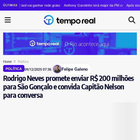
Janones por suposta incitação ao crime em publicação nas redes
 Brasil vai ganhar rede gratuita de Wi-Fi de sexta geração
Anthony Garotinho terá major da PM como candidata a vice 
Após escândalo no 
ÚLTIMAS
Home
Política
Felipe Galeno
POLÍTICA
09/12/2025 07:36
Rodrigo Neves promete enviar R$ 200 milhões
para São Gonçalo e convida Capitão Nelson
para conversa