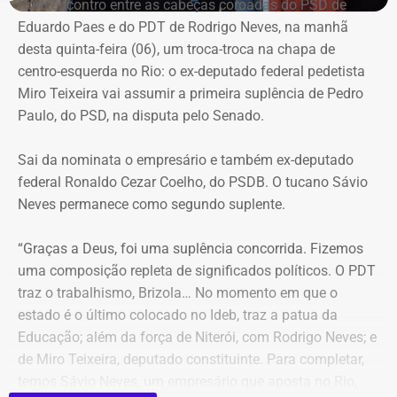
Num encontro entre as cabeças coroadas do PSD de
O Ministério Público (MPRJ), então, passou a conferir
Joel de Oliveira Suhett Filho foi desligado do posto de
Eduardo Paes e do PDT de Rodrigo Neves, na manhã
ações civis públicas e processos de improbidade —
assessor-chefe de Assuntos Estratégicos da Polícia
desta quinta-feira (06), um troca-troca na chapa de
relativos a agentes públicos — que tramitavam na vara, e
Militar;
centro-esquerda no Rio: o ex-deputado federal pedetista
foram identificadas diversas adulterações, principalmente
Henrique Gustavo dos Santos Frickmann foi exonerado, a
Miro Teixeira vai assumir a primeira suplência de Pedro
em processos nos quais Núbia Cozzolino aparecia como
pedido, do cargo de subsecretário adjunto de Obrasda
Paulo, do PSD, na disputa pelo Senado.
interessada ou ré.
Secretaria de Infraestrutura e Obras Públicas.
Sai da nominata o empresário e também ex-deputado
Durante uma busca e apreensão no escritório ligado à ex-
Nomeações vieram em dose
federal Ronaldo Cezar Coelho, do PSDB. O tucano Sávio
prefeita de Magé, foram encontradas cópias de folhas
Neves permanece como segundo suplente.
homeopática
processuais com treinos de rubricas e assinaturas.
“Graças a Deus, foi uma suplência concorrida. Fizemos
No outro lado da balança das publicações do Diário
Núbia Cozzolino alega injustiça e
uma composição repleta de significados políticos. O PDT
Oficial, Couto fez mudanças pontuais e assinou apenas 2
irregularidades
traz o trabalhismo, Brizola… No momento em que o
únicas nomeações para o segundo e terceiro escalões do
estado é o último colocado no Ideb, traz a patua da
governo. A Superintendência de Compras e Licitações da
Educação; além da força de Niterói, com Rodrigo Neves; e
A Justiça concluiu que a autoria criminal ficou
Secretaria de Estado de Saúde recebeu a nomeação de
de Miro Teixeira, deputado constituinte. Para completar,
comprovada em relação a Núbia, mas não foi possível
Emerson Maciel dos Santos, enquanto que na Fundação
temos Sávio Neves, um empresário que aposta no Rio,
determinar com certeza as datas em que as falsificações
Ceperj, Filipe de Souza Ribeiro foi nomeado diretor de TI e