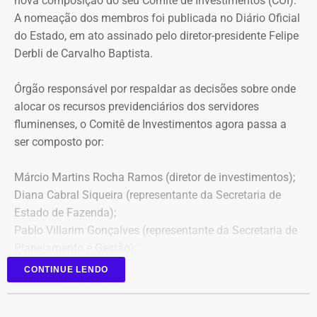
nova composição do seu Comitê de Investimentos (COI).
A nomeação dos membros foi publicada no Diário Oficial
do Estado, em ato assinado pelo diretor-presidente Felipe
Derbli de Carvalho Baptista.
Órgão responsável por respaldar as decisões sobre onde
alocar os recursos previdenciários dos servidores
fluminenses, o Comitê de Investimentos agora passa a
ser composto por:
Márcio Martins Rocha Ramos (diretor de investimentos);
Diana Cabral Siqueira (representante da Secretaria de
Estado de Fazenda);
Pablo Villarim Gonçalves (representante da Secretaria de
Planejamento e Gestão);
Alisson José Ramos Batista (servidor do Corpo Técnico
CONTINUE LENDO
do Rioprevidência);
Geny Andrea Alves (servidora do Corpo Técnico do