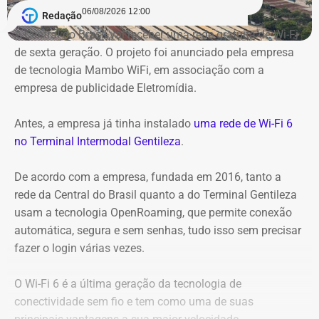
06/08/2026 12:00
Redação
A Central do Brasil vai receber uma rede gratuita de Wi-Fi
de sexta geração. O projeto foi anunciado pela empresa
de tecnologia Mambo WiFi, em associação com a
empresa de publicidade Eletromídia.
Antes, a empresa já tinha instalado
uma rede de Wi-Fi 6
no Terminal Intermodal Gentileza
.
De acordo com a empresa, fundada em 2016, tanto a
rede da Central do Brasil quanto a do Terminal Gentileza
usam a tecnologia OpenRoaming, que permite conexão
automática, segura e sem senhas, tudo isso sem precisar
Captura de tela da publicação de André Janones, utilizado como prova na
fazer o login várias vezes.
representação de Alana Passos — Foto: Reprodução
O Wi-Fi 6 é a última geração da tecnologia de
Na representação, Alana Passos argumenta que, por se
conectividade sem fio e tem como uma de suas
tratar de um deputado federal e agente público, as