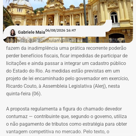
turmas exclusivamente femininas como forma de
encorajá-las.
“A ideia de dar aulas especificas para mulheres se
06/08/2026 16:47
Gabriele Maia
defenderem de casos de violência surgiu do encontro
Empresas que acumulam dívidas milionárias de ICMS e
entre a prática do esporte e a observação de uma
fazem da inadimplência uma prática recorrente poderão
demanda real do cotidiano feminino. O principal gatilho
perder benefícios fiscais, ficar impedidas de participar de
que muitas sentem é a constatação do medo. Por isso, os
Evolução do patrimônio declarado por Fred Pacheco à Justiça Eleitoral
licitações e ainda passar a integrar um cadastro público
treinamentos vão além dos socos. O foco principal é a
entre 2012 e 2026, em valores nominais e corrigidos pela inflação (IPCA) –
do Estado do Rio. As medidas estão previstas em um
consciência situacional e a capacidade de reação rápida
Tabela: Imagem gerada por IA
projeto de lei encaminhado pelo governador em exercício,
antes mesmo que o contato físico aconteça”, comenta.
Ricardo Couto, à Assembleia Legislativa (Alerj), nesta
Apesar da recuperação, o valor ainda está 16,3% abaixo,
quinta-feira (06).
em termos nominais, do pico registrado em 2022.
Quando a comparação é feita em valores corrigidos pela
A proposta regulamenta a figura do chamado devedor
inflação, a diferença chega a 30,1%.
contumaz — contribuinte que, segundo o governo, utiliza
o não pagamento de tributos como estratégia para obter
vantagem competitiva no mercado. Pelo texto, o
Patrimônio de Fred Pacheco é