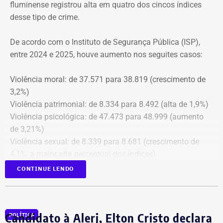
fluminense registrou alta em quatro dos cincos índices
Além disso, o tribunal aprovou a expedição de ofício com
desse tipo de crime.
cópia integral do processo ao Ministério Público do
Estado do Rio de Janeiro (MPRJ), para que avalie a
De acordo com o Instituto de Segurança Pública (ISP),
apuração de possíveis ilícitos nas esferas cível e criminal,
entre 2024 e 2025, houve aumento nos seguites casos:
e à Secretaria de Regime Próprio e Complementar do
Ministério da Previdência Social.
Violência moral: de 37.571 para 38.819 (crescimento de
3,2%)
Violência patrimonial: de 8.334 para 8.492 (alta de 1,9%)
Violência psicológica: de 47.473 para 48.999 (aumento
de 3,21%)
Violência sexual: de 8.339 para 8.681 (crescimento de
4,1%, a maior alta percentual dos índices).
A única estatística que apresentou queda foi a de
CONTINUE LENDO
violência física, que passou de 43.743 em 2024 para
43.307 registros no ano seguinte, uma baixa de 1%.
Todas as informações constam na página
ISP Mulher
.
Candidato à Alerj, Elton Cristo declara
POLÍTICA