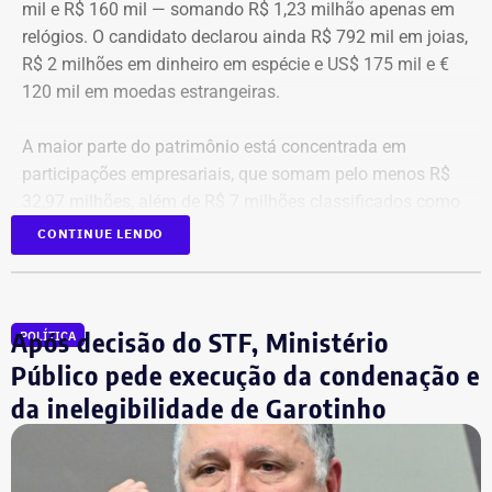
mil e R$ 160 mil — somando R$ 1,23 milhão apenas em
relógios. O candidato declarou ainda R$ 792 mil em joias,
R$ 2 milhões em dinheiro em espécie e US$ 175 mil e €
120 mil em moedas estrangeiras.
A maior parte do patrimônio está concentrada em
participações empresariais, que somam pelo menos R$
32,97 milhões, além de R$ 7 milhões classificados como
“valores de diversos créditos”. Também aparecem na
CONTINUE LENDO
relação imóveis, incluindo uma cobertura declarada por
R$ 884,1 mil e duas casas. Os valores correspondem à
declaração apresentada, sem informações, nos prints,
Após decisão do STF, Ministério
POLÍTICA
sobre marca, modelo ou valor de mercado dos relógios.
Público pede execução da condenação e
da inelegibilidade de Garotinho