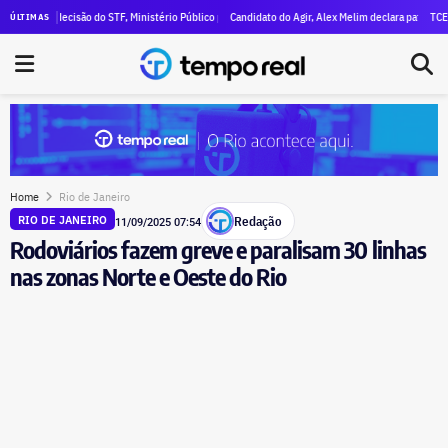
imal declara R$ 47 milhões em patrimônio
ós decisão do STF, Ministério Público pede execução da condenação e da inelegibilidade de Garo
Candidato do Agir, Alex Melim declara patrimônio de R$ 3
TCE-RJ devas
ÚLTIMAS
Home
Rio de Janeiro
Redação
RIO DE JANEIRO
11/09/2025 07:54
Rodoviários fazem greve e paralisam 30 linhas
nas zonas Norte e Oeste do Rio