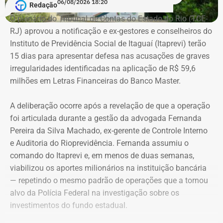
06/08/2026 18:20
Redação
Brasil, Alex Ofredi Melim aparece como representante da
O plenário do Tribunal de Contas do Estado do Rio (TCE-
Melim Corretora de Seguros Ltda., empresa que atua no
RJ) aprovou a notificação e ex-gestores e conselheiros do
setor de seguros e planos de saúde.
Instituto de Previdência Social de Itaguaí (Itaprevi) terão
15 dias para apresentar defesa nas acusações de graves
irregularidades identificadas na aplicação de R$ 59,6
milhões em Letras Financeiras do Banco Master.
A deliberação ocorre após a revelação de que a operação
foi articulada durante a gestão da advogada Fernanda
Pereira da Silva Machado, ex-gerente de Controle Interno
e Auditoria do Rioprevidência. Fernanda assumiu o
comando do Itaprevi e, em menos de duas semanas,
Declaração de bens de Alex Melim em 2026 — Foto:
viabilizou os aportes milionários na instituição bancária
Reprodução/Divulgacand
— repetindo o mesmo padrão de operações que a tornou
alvo da Polícia Federal na investigação sobre os
investimentos do fundo estadual.