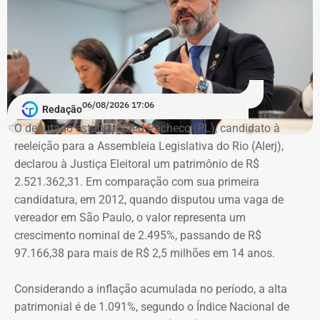
Além disso, também penso que deveria ter mais preparo
com as pessoas que trabalhem na linha de frente desse
combate. Ou seja, juízes, assistentes sociais e psicólogos
que atuem com as mulheres que são vítimas de
agressões”, argumentou.
06/08/2026 17:06
Redação
Na declaração apresentada em 2018, quando terminou a
A atriz foi a primeira mulher a receber o benefício do
O deputado estadual Fred Pacheco (PL), candidato à
eleição como suplente, Elton Cristo informou possuir três
“botão do pânico”, ferramenta criada em 2019 pela
reeleição para a Assembleia Legislativa do Rio (Alerj),
veículos, um consórcio não contemplado e depósitos em
Polícia Militar do Rio. O objeto é conectado a uma
declarou à Justiça Eleitoral um patrimônio de R$
conta corrente, totalizando R$ 378,4 mil.
tornozeleira eletrônica usada pelo agressor. Em caso de
2.521.362,31. Em comparação com sua primeira
aproximação, a central de monitoramento é acionada e
candidatura, em 2012, quando disputou uma vaga de
Quatro anos depois, nas eleições de 2022, quando voltou
entra em contato com a vítima e o agressor por telefone.
vereador em São Paulo, o valor representa um
a disputar uma vaga na Assembleia Legislativa (Alerj) e
crescimento nominal de 2.495%, passando de R$
novamente ficou como suplente, o patrimônio declarado
97.166,38 para mais de R$ 2,5 milhões em 14 anos.
saltou para R$ 1.658.540,00. Na ocasião, os bens
passaram a incluir um apartamento avaliado em R$ 560
Considerando a inflação acumulada no período, a alta
mil, uma chácara de R$ 400 mil, dois veículos que
patrimonial é de 1.091%, segundo o Índice Nacional de
somavam R$ 647,3 mil e participações societárias em