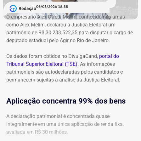
intimado a quitar os valores da condenação. Segundo os
06/08/2026 18:38
cálculos atualizados apresentados à Justiça, o
Redação
ressarcimento ao erário, originalmente fixado em R$
O empresário Alex Ofredi Melim, conhecido nas urnas
234,4 milhões, chega hoje a R$ 2,55 bilhões. O MP ainda
como Alex Melim, declarou à Justiça Eleitoral um
cobra R$ 778,9 mil de multa civil e R$ 11,9 milhões por
patrimônio de R$ 30.233.522,35 para disputar o cargo de
danos morais coletivos.
deputado estadual pelo Agir no Rio de Janeiro.
Com informações do colunista Lauro Jardim, do jornal “O
Globo”
Os dados foram obtidos no DivulgaCand,
portal do
Tribunal Superior Eleitoral (TSE)
. As informações
patrimoniais são autodeclaradas pelos candidatos e
permanecem sujeitas à análise da Justiça Eleitoral.
Aplicação concentra 99% dos bens
A declaração patrimonial é concentrada quase
integralmente em uma única aplicação de renda fixa,
avaliada em R$ 30 milhões.