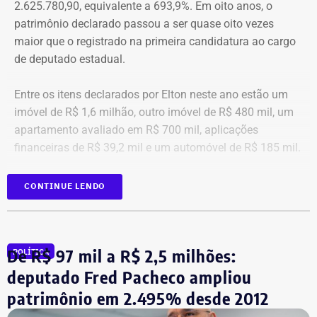
2.625.780,90, equivalente a 693,9%. Em oito anos, o
agressor. E o outro é o que vai acontecer com ela depois
patrimônio declarado passou a ser quase oito vezes
que a denúncia for feita. Afinal, há o receio que alguma
maior que o registrado na primeira candidatura ao cargo
brecha legal permita que o agressor, de alguma forma,
de deputado estadual.
fique impune”, comenta.
Entre os itens declarados por Elton neste ano estão um
Passados oito anos após as agrssões se tornarem
imóvel de R$ 1,6 milhão, outro imóvel de R$ 480 mil, um
públicas nacionalmente, Cristiane cita qual o principal
apartamento avaliado em R$ 700 mil, aplicações
item que acredita ser necessário que as autoridades
financeiras de R$ 39,2 mil e um automóvel de R$ 185 mil.
tenham mais rigor.
CONTINUE LENDO
“A Lei Maria da Penha é muito boa. Eu fui salva graças a
ela. Mas, infelizmente, ainda é muito falha na
fiscalização. Isso é uma coisa que deixa as mulheres
vulneráveis. Porque apesar de alguma vítima poder
De R$ 97 mil a R$ 2,5 milhões:
POLÍTICA
acionar o botão do pânico, não há uma equipe policial
deputado Fred Pacheco ampliou
que atue para fiscalizar se o agressor, de fato, está
próximo da vítima e, consequentemente, sofra a punição
patrimônio em 2.495% desde 2012
por ter violado alguma medida protetiva, por exemplo.