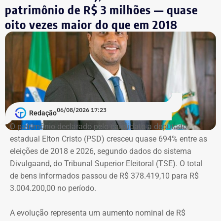
Símbolo dessa batalha, a atriz e jornalista Cristiane
patrimônio de R$ 3 milhões — quase
Machado vivenciou essa realidade em 2018, quando se
oito vezes maior do que em 2018
tornou conhecida do público ao filmar as agressões que
sofria do ex-marido, o empresário e ex-diplomata Sérgio
Schiller Thompson-Flores. Em setembro do ano seguinte,
a Justiça do Rio o condenou a três anos de prisão em
regime semiaberto.
Em conversa com o TEMPO REAL RJ, Cristiane analisa o
06/08/2026 17:23
Redação
que ainda falta às mulheres na hora de denunciar os
O patrimônio declarado pelo candidato a deputado
companheiros por violência doméstica.
estadual Elton Cristo (PSD) cresceu quase 694% entre as
eleições de 2018 e 2026, segundo dados do sistema
“Creio que duas coisas ainda impedem as mulheres de
Divulgaand, do Tribunal Superior Eleitoral (TSE). O total
seguirem adiante nesta batalha. A vergonha e o medo.
de bens informados passou de R$ 378.419,10 para R$
Porque é necessário ter mais do que coragem para seguir
3.004.200,00 no período.
adiante no enfrentamento à violência doméstica. Pois
muitas têm medo do agressor sob dois pontos de vista. O
A evolução representa um aumento nominal de R$
primeiro é o temor de continuar viva e estar ao lado do