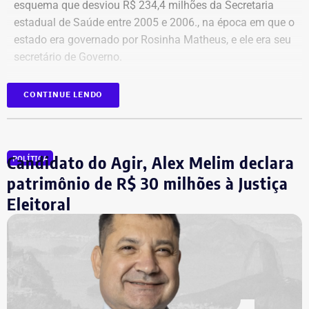
esquema que desviou R$ 234,4 milhões da Secretaria
estadual de Saúde entre 2005 e 2006., na época em que o
estado era governado por Rosinha Matheus, e ele era seu
secretário de Governo.
Com isso, a sentença tornou-se definitiva.
CONTINUE LENDO
Como não há mais recursos pendentes após o trânsito
em julgado da ação, o Ministério Público requer a
Candidato do Agir, Alex Melim declara
POLÍTICA
imediata execução da sentença. Além da comunicação à
Justiça Eleitoral, o órgão pede a inclusão do nome de
patrimônio de R$ 30 milhões à Justiça
Garotinho no Cadastro Nacional de Condenados por Ato
Eleitoral
de Improbidade Administrativa.
Garotinho também foi multado
O órgão também requer que o ex-governador seja