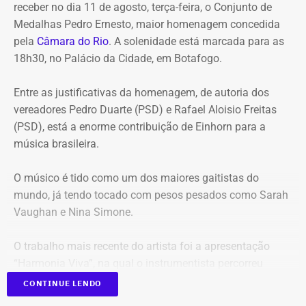
receber no dia 11 de agosto, terça-feira, o Conjunto de
Entre os principais pontos apontados pela auditoria
Medalhas Pedro Ernesto, maior homenagem concedida
estão:
pela
Câmara do Rio
. A solenidade está marcada para as
18h30, no Palácio da Cidade, em Botafogo.
Mudança brusca na estratégia de investimento: a
alocação em letras financeiras foi elevada de 2% para
Entre as justificativas da homenagem, de autoria dos
20% logo na primeira reunião da nova gestão,
vereadores Pedro Duarte (PSD) e Rafael Aloisio Freitas
desrespeitando os estudos técnicos e pareceres da
(PSD), está a enorme contribuição de Einhorn para a
consultoria financeira contratada, que desaconselhavam
música brasileira.
o investimento de longo prazo.
Rating especulativo: a aplicação prendeu os recursos
O músico é tido como um dos maiores gaitistas do
previdenciários por 10 anos em uma instituição que
mundo, já tendo tocado com pesos pesados como Sarah
possuía rating B+ (grau especulativo com alto risco de
Vaughan e Nina Simone.
inadimplência), violando princípios de segurança e
liquidez.
O trabalho mais recente do artista foi a apresentação
Alteração regimental retroativa: a gestão do Itaprevi
“Harmonia Viva”, na qual o instrumentista percorreu
editou norma com efeitos retroativos para apagar a
diversas unidades pelo Sesc na cidade do Rio.
exigência de que instituições financeiras recebedoras de
CONTINUE LENDO
recursos tivessem rating mínimo A.