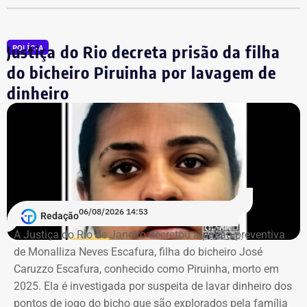
bicicletas.
Justiça do Rio decreta prisão da filha
POLÍCIA
A intervenção também prevê 1,4 km de ciclovias, além de
Declarações de Fernando Jordão em 2020 — Foto:
infraestrutura subterrânea para redes de energia,
do bicheiro Piruinha por lavagem de
Reprodução/Divulgacand
telecomunicações e esgoto. A proposta é que a área seja
dinheiro
mantida por uma associação responsável pela
conservação e manutenção dos espaços.
O projeto imobiliário, de responsabilidade da RJZ Cyrela,
é inspirador em um modelo parecido ao que já acontece
na Península, no Rio2 e no Centro Metropolitano. A
proposta foi aprovada pela Prefeitura do Rio no fim do
06/08/2026 14:53
Redação
ano passado e prevê um investimento de quase R$ 35
A Justiça do Rio de Janeiro decretou a prisão preventiva
milhões.
de Monalliza Neves Escafura, filha do bicheiro José
Caruzzo Escafura, conhecido como Piruinha, morto em
*Com informações do Diário do Rio.
2025. Ela é investigada por suspeita de lavar dinheiro dos
pontos de jogo do bicho que são explorados pela família