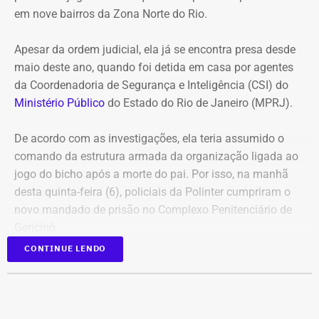
em nove bairros da Zona Norte do Rio.
Apesar da ordem judicial, ela já se encontra presa desde
maio deste ano, quando foi detida em casa por agentes
da Coordenadoria de Segurança e Inteligência (CSI) do
Ministério Público
do Estado do Rio de Janeiro (MPRJ).
De acordo com as investigações, ela teria assumido o
comando da estrutura armada da organização ligada ao
jogo do bicho após a morte do pai. Por isso, na manhã
desta quinta-feira (6), policiais da Polinter cumpriram o
novo mandado de prisão no Complexo Penitenciário de
Gericinó.
CONTINUE LENDO
Além dela, outros 12 réus foram alvo de mandados de
busca e deverão se apresentar à Justiça. As ordens
judiciais foram expedidas pelo juiz Alexandre Abrahão
Teixeira, da 3ª Vara Especializada em Organização