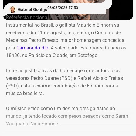
carteira de investimentos do Itaprevi. A equipe técnica do
06/08/2026 17:50
Gabriel Gontijo
Tribunal classificou o processo decisório como
Referência nacional e internacional da música
“negligente e temerário”.
instrumental no Brasil, o gaitista Mauricio Einhorn vai
receber no dia 11 de agosto, terça-feira, o Conjunto de
Entre os principais pontos apontados pela auditoria
Medalhas Pedro Ernesto, maior homenagem concedida
estão:
pela
Câmara do Rio
. A solenidade está marcada para as
18h30, no Palácio da Cidade, em Botafogo.
Mudança brusca na estratégia de investimento: a
alocação em letras financeiras foi elevada de 2% para
Entre as justificativas da homenagem, de autoria dos
20% logo na primeira reunião da nova gestão,
vereadores Pedro Duarte (PSD) e Rafael Aloisio Freitas
desrespeitando os estudos técnicos e pareceres da
(PSD), está a enorme contribuição de Einhorn para a
consultoria financeira contratada, que desaconselhavam
música brasileira.
o investimento de longo prazo.
Rating especulativo: a aplicação prendeu os recursos
O músico é tido como um dos maiores gaitistas do
previdenciários por 10 anos em uma instituição que
mundo, já tendo tocado com pesos pesados como Sarah
possuía rating B+ (grau especulativo com alto risco de
Vaughan e Nina Simone.
inadimplência), violando princípios de segurança e
liquidez.