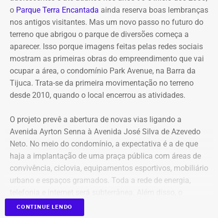
o
Parque Terra Encantada
ainda reserva boas lembranças
nos antigos visitantes. Mas um novo passo no futuro do
Já em 2020, quando disputou a Prefeitura de São João
terreno que abrigou o parque de diversões começa a
de Meriti e foi derrotado, declarou patrimônio de R$ 270
aparecer. Isso porque imagens feitas pelas redes sociais
mil, formado por R$ 200 mil em dinheiro em espécie e
mostram as primeiras obras do empreendimento que vai
uma caminhonete Mitsubishi Triton avaliada em R$ 70
ocupar a área, o condomínio Park Avenue, na Barra da
mil.
Tijuca. Trata-se da primeira movimentação no terreno
desde 2010, quando o local encerrou as atividades.
Declarações de Fernando Jordão em 2026 — Foto:
O projeto prevê a abertura de novas vias ligando a
Reprodução/Divulgacand
Avenida Ayrton Senna à Avenida José Silva de Azevedo
Neto. No meio do condomínio, a expectativa é a de que
haja a implantação de uma praça pública com áreas de
convivência, ciclovia, equipamentos esportivos, mobiliário
urbano e espaços gramados. Toda a rede de energia,
telefonia e internet será subterrânea. Além disso, o
condomínio deve ter 43 bancos, 33 lixeiras e oito
CONTINUE LENDO
bicicletários, com capacidade para mais de 200