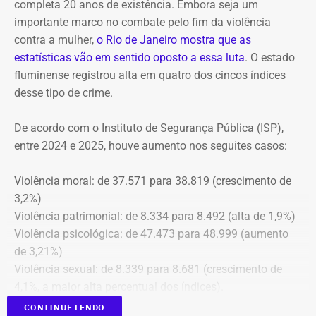
completa 20 anos de existência. Embora seja um
presidente do Itaprevi Fernanda; do ex-prefeito de Itaguaí,
importante marco no combate pelo fim da violência
Rubem Vieira de Souza, o Rubão; e de outros diretores e
contra a mulher,
o Rio de Janeiro mostra que as
conselheiros do fundo municipal.
estatísticas vão em sentido oposto a essa luta
. O estado
fluminense registrou alta em quatro dos cincos índices
Além disso, o tribunal aprovou a expedição de ofício com
desse tipo de crime.
cópia integral do processo ao Ministério Público do
Estado do Rio de Janeiro (MPRJ), para que avalie a
De acordo com o Instituto de Segurança Pública (ISP),
apuração de possíveis ilícitos nas esferas cível e criminal,
entre 2024 e 2025, houve aumento nos seguites casos:
e à Secretaria de Regime Próprio e Complementar do
Ministério da Previdência Social.
Violência moral: de 37.571 para 38.819 (crescimento de
3,2%)
Violência patrimonial: de 8.334 para 8.492 (alta de 1,9%)
Violência psicológica: de 47.473 para 48.999 (aumento
de 3,21%)
Violência sexual: de 8.339 para 8.681 (crescimento de
4,1%, a maior alta percentual dos índices).
A única estatística que apresentou queda foi a de
CONTINUE LENDO