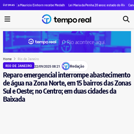
anco Master pelo Itaprevi, comandado por ex-gerente do Rioprevidência que contratou ‘Careca’ 
ista Mauricio Einhorn recebe Medalha Pedro Ernesto no dia 11 na Câmara do Rio
Lei Maria da Penha 20 anos: estado do Rio tem alta em qua
Candidato à Al
ÚLTIMAS
Home
Rio de Janeiro
Redação
RIO DE JANEIRO
22/09/2025 08:21
Reparo emergencial interrompe abastecimento
de água na Zona Norte, em 15 bairros das Zonas
Sul e Oeste; no Centro; em duas cidades da
Baixada