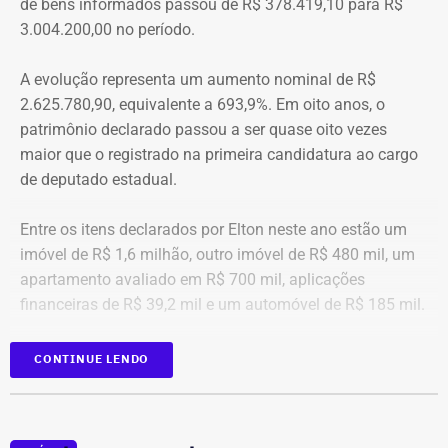
de bens informados passou de R$ 378.419,10 para R$
Porque é necessário ter mais do que coragem para seguir
3.004.200,00 no período.
adiante no enfrentamento à violência doméstica. Pois
muitas têm medo do agressor sob dois pontos de vista. O
A evolução representa um aumento nominal de R$
primeiro é o temor de continuar viva e estar ao lado do
2.625.780,90, equivalente a 693,9%. Em oito anos, o
agressor. E o outro é o que vai acontecer com ela depois
patrimônio declarado passou a ser quase oito vezes
que a denúncia for feita. Afinal, há o receio que alguma
maior que o registrado na primeira candidatura ao cargo
brecha legal permita que o agressor, de alguma forma,
de deputado estadual.
fique impune”, comenta.
Entre os itens declarados por Elton neste ano estão um
Passados oito anos após as agrssões se tornarem
imóvel de R$ 1,6 milhão, outro imóvel de R$ 480 mil, um
públicas nacionalmente, Cristiane cita qual o principal
apartamento avaliado em R$ 700 mil, aplicações
item que acredita ser necessário que as autoridades
financeiras de R$ 39,2 mil e um automóvel de R$ 185 mil.
tenham mais rigor.
CONTINUE LENDO
“A Lei Maria da Penha é muito boa. Eu fui salva graças a
ela. Mas, infelizmente, ainda é muito falha na
fiscalização. Isso é uma coisa que deixa as mulheres
vulneráveis. Porque apesar de alguma vítima poder