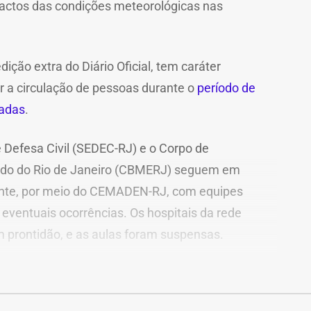
actos das condições meteorológicas nas
ição extra do Diário Oficial, tem caráter
r a circulação de pessoas durante o
período de
jadas
.
 Defesa Civil (SEDEC-RJ) e o Corpo de
tado do Rio de Janeiro (CBMERJ) seguem em
te, por meio do CEMADEN-RJ, com equipes
eventuais ocorrências. Os hospitais da rede
prontidão, e as aulas foram suspensas.
a população a evitar deslocamentos
 rajadas de vento, manter distância de árvores,