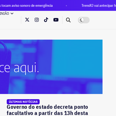
onoro de emergência
TrensRJ vai antecipar horário de pico n
INIÃO
ÚLTIMAS NOTÍCIAS
Governo do estado decreta ponto
facultativo a partir das 13h desta