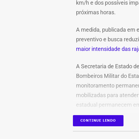
km/h e dos possíveis imp
próximas horas.
A medida, publicada em ed
preventivo e busca reduzi
maior intensidade das ra
A Secretaria de Estado de
Bombeiros Militar do Es
monitoramento permanen
mobilizadas para atender 
estadual permanecem em 
CONTINUE LENDO
As autoridades orientam 
desnecessários durante as