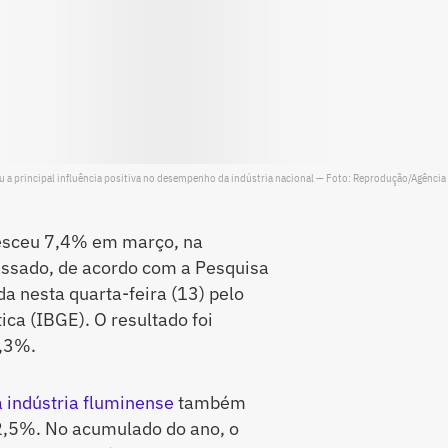
eu a principal influência positiva no desempenho da indústria nacional — Foto: Reprodução/Agência 
sceu 7,4% em março, na
sado, de acordo com a Pesquisa
da nesta quarta-feira (13) pelo
tica (IBGE). O resultado foi
4,3%.
a indústria fluminense
também
2,5%. No acumulado do ano, o