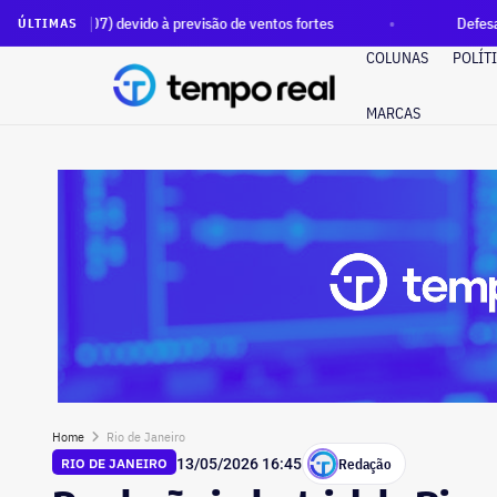
) devido à previsão de ventos fortes
Defesa Civil emite ‘al
ÚLTIMAS
COLUNAS
POLÍT
MARCAS
Home
Rio de Janeiro
Redação
RIO DE JANEIRO
13/05/2026 16:45