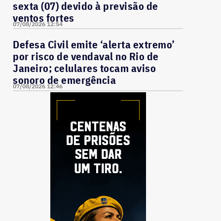
sexta (07) devido à previsão de
ventos fortes
07/08/2026 12:54
Defesa Civil emite ‘alerta extremo’
por risco de vendaval no Rio de
Janeiro; celulares tocam aviso
sonoro de emergência
07/08/2026 12:46