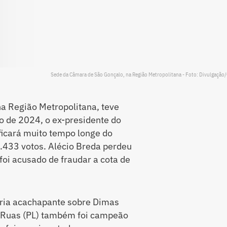
Sede da Câmara de São Gonçalo, na Região Metropolitana - Foto: Divulgaçã
na Região Metropolitana, teve
 de 2024, o ex-presidente do
ficará muito tempo longe do
6.433 votos. Alécio Breda perdeu
foi acusado de fraudar a cota de
tória acachapante sobre Dimas
o Ruas (PL) também foi campeão