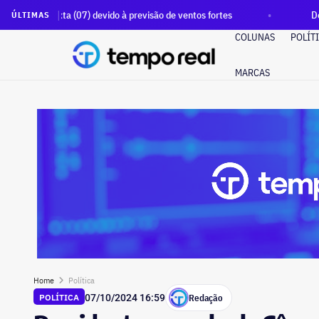
 (07) devido à previsão de ventos fortes
Defesa Civil emite
ÚLTIMAS
COLUNAS
POLÍT
MARCAS
Home
Política
Redação
POLÍTICA
07/10/2024 16:59