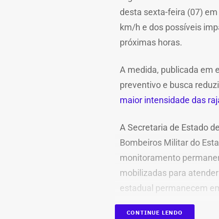
desta sexta-feira (07) em
km/h e dos possíveis imp
próximas horas.
A medida, publicada em ed
preventivo e busca reduzi
maior intensidade das ra
A Secretaria de Estado de
Bombeiros Militar do Es
monitoramento permanen
mobilizadas para atender 
estadual permanecem em 
CONTINUE LENDO
As autoridades orientam 