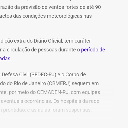
 razão da previsão de ventos fortes de até 90
actos das condições meteorológicas nas
ição extra do Diário Oficial, tem caráter
r a circulação de pessoas durante o
período de
jadas
.
 Defesa Civil (SEDEC-RJ) e o Corpo de
tado do Rio de Janeiro (CBMERJ) seguem em
te, por meio do CEMADEN-RJ, com equipes
eventuais ocorrências. Os hospitais da rede
prontidão, e as aulas foram suspensas.
a população a evitar deslocamentos