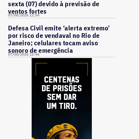
sexta (07) devido à previsão de
ventos fortes
07/08/2026 12:54
Defesa Civil emite ‘alerta extremo’
por risco de vendaval no Rio de
Janeiro; celulares tocam aviso
sonoro de emergência
07/08/2026 12:46