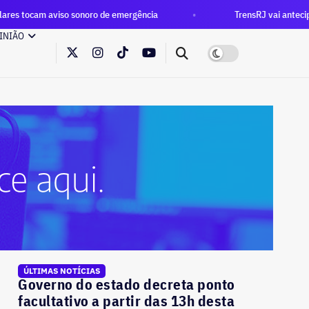
so sonoro de emergência
TrensRJ vai antecipar horário de pic
INIÃO
ÚLTIMAS NOTÍCIAS
Governo do estado decreta ponto
facultativo a partir das 13h desta