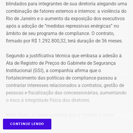
Estado do Rio de Janeiro (SIAFE-RJ)
.
da Indendência (1822), era literatura portuguesa. No caso
blindados para integrantes de sua diretoria alegando uma
do roteiro da Cidade Machadiana, temos ainda muita
combinação de fatores externos e internos: a violência do
coisa que pode se perder com o tempo caso nada seja
Rio de Janeiro e o aumento da exposição dos executivos
Aumento de gastos com viagens ao
feito”, alerta Damasceno.
após a adoção de “medidas repressivas enérgicas” no
exterior
âmbito de seu programa de compliance. O contrato,
firmado por R$ 1.292.800,32, terá duração de 36 meses.
Registros imortais e um pouco de
Entre janeiro de 2022 e 14 de julho de 2026, a base
estadual registrou R$ 84,13 milhões em pagamentos
fofoca literária
Segundo a justificativa técnica que embasa a adesão à
relacionados a diárias. Desse total, R$ 69,45 milhões
Ata de Registro de Preços do Gabinete de Segurança
foram contabilizados como deslocamentos dentro do
O desembargador é tão apaixonado pela obra do escritor
Institucional (GSI), a companhia afirma que o
país e R$ 14,68 milhões como viagens ao exterior.
que, pesquisando textos de vários literatos brasileiros,
fortalecimento das políticas de compliance passou a
escreveu o artigo ”Machado de Assis: Talaricagem,
contrariar interesses relacionados a contratos, gestão de
O aumento dos gastos acompanha o crescimento no
catarse ou fake news? Este é o enigma”. Nele, discorre
pessoas e fiscalização das concessionárias, aumentando
número de viagens: em 2025, o governo autorizou quase
sobre literatura e… fofoca. Mais de 150 anos depois,
o risco à integridade física dos diretores.
21 mil diárias, frente às cerca de 15 mil registradas no
Machado de Assis ainda é babado!
ano anterior.
Além disso, a Cedae sustenta que a “notória e grave
“Mas e se a obra for autobiográfica e Machado a tiver
insegurança pública” no estado, especialmente no
CONTINUE LENDO
A alta nas despesas também reflete o aumento das
escrito como um
mea culpa
ou catarse, explicitando o que
município do Rio de Janeiro e na Baixada Fluminense,