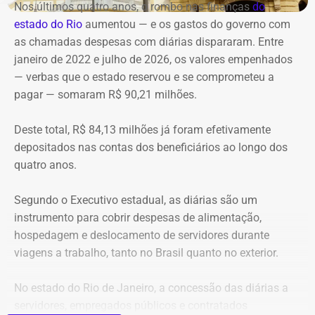
é a solução apresentada.
Nos últimos quatro anos, o rombo nas finanças
do
O prefeito Eduardo Cavaliere relacionou a cobrança à
estado do Rio
aumentou — e os gastos do governo
com
Anac, neste sábado (08), justamente à ocorrência de mais
“A edificação foi reformada e transformada em um
as chamadas despesas com diárias dispararam. Entre
de um acidente aéreo no Rio, em um curto intervalo de
caixote revestido de vidro”, escreve Nireu, quase com
janeiro de 2022 e julho de 2026, os valores empenhados
tempo.
repugnância.
— verbas que o estado reservou e se comprometeu a
pagar — somaram R$ 90,21 milhões.
“Eu quero que a Anac tome essas medidas, inclusive com
a possibilidade de suspensão de voos panorâmicos por
Deste total, R$ 84,13 milhões já foram efetivamente
uma semana ou por duas semanas, ou pelo tempo que
depositados nas contas dos beneficiários ao longo dos
seja necessário para a Anac fazer uma fiscalização mais
quatro anos.
intensa nos helipontos, nas aeronaves, na manutenção
dessas aeronaves, para que a gente possa ter segurança
Segundo o Executivo estadual, as diárias são um
dos visitantes que visitam a cidade, dos turistas que
instrumento para cobrir despesas de alimentação,
visitam a cidade e da população que circula aqui pela
hospedagem e deslocamento de servidores durante
cidade”, afirmou o prefeito.
viagens a trabalho, tanto no Brasil quanto no exterior.
Cavaliere esteve presente no local do acidente
para
No estado do Rio de Janeiro, a concessão das diárias a
acompanhar o trabalho das equipes de resgate. Segundo
servidores, empregados públicos e contratados
o prefeito, ele entrou em contato com o presidente da