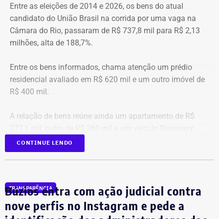
Entre as eleições de 2014 e 2026, os bens do atual
candidato do União Brasil na corrida por uma vaga na
Viagens internacionais sob pretexto
Câmara do Rio, passaram de R$ 737,8 mil para R$ 2,13
acadêmico
milhões, alta de 188,7%.
Apenas no exercício de 2025, as despesas ligadas a
Entre os bens informados, chama atenção um prédio
Victor Travancas dispararam e chegaram a R$ 228,6 mil,
residencial avaliado em R$ 620 mil e um outro imóvel de
distribuídas em viagens para destinos que incluem Roma,
R$ 400 mil.
Madri, Nova York, Paris, Amsterdã e Barcelona.
A relação de bens reúne ainda um apartamento de R$
As justificativas oficiais para as viagens do subsecretário
277,1 mil, outro de R$ 260 mil e um veículo Discovery
costumam citar cooperação internacional, visitas a
D300, ano 2023, declarado por R$ 330 mil. Também
CONTINUE LENDO
universidades e representação institucional. Mas os
aparecem na lista cerca de R$ 177 mil em aplicações e
próprios registros apresentam erros evidentes. Há viagens
fundos.
com datas preenchidas com um mês inexistente ou até
Búzios entra com ação judicial contra
com o ano registrado como “20255”.
TRANSPARÊNCIA
nove perfis no Instagram e pede a
Também há casos de textos repetidos em missões