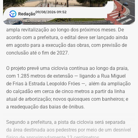
09/08/2026 09:52
E as artes do bruxo vão mais longe e criam outra
Redação
conexão. O arquiteto e historiador Nireu Cavalcanti tem
A orla da Praia de Icaraí, em Niterói, vai passar por uma
um sonho. Nele, caminham pelas ruas do Rio de Janeiro
ampla revitalização ao longo dos próximos meses. De
Bentinho, olhando para os lados, desconfiado do que
acordo com a prefeitura, o edital deve ser lançado ainda
aconteceu no passado. O filósofo Quincas Borba filosofa
em agosto para a execução das obras, com previsão de
e se pergunta onde errou. Ao mesmo tempo, o transeunte
conclusão até o fim de 2027.
precisa ter cuidado com seus trejeitos. Podem ser mal
interpretados por um tal Dr. Simão Bacamarte, que não
O projeto prevê uma ciclovia contínua ao longo da praia,
hesitará em levar o desavisado para uma internação
com 1.285 metros de extensão — ligando a Rua Miguel
compulsória. Na mente de Nireu, os personagens de um
de Frias à Estrada Leopoldo Fróes —, além da ampliação
dos maiores escritores brasileiros de todos os tempos,
do calçadão em cerca de cinco metros a partir da linha
Machado de Assis, passeiam por aí, a clamar, como
atual de arborização; novos quiosques com banheiros; e
fantasmas, um caminho delimitado por “templos” onde o
a readequação das baias de ônibus.
povo possa prestar a devida homenagem a seu criador.
Segundo a prefeitura, a pista da ciclovia será separada
da área destinada aos pedestres por meio de um desnível
físico de aproximadamente 13 centímetros,