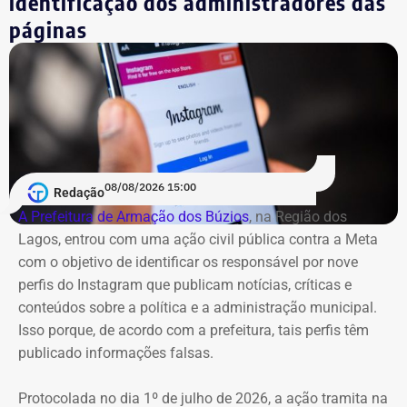
identificação dos administradores das
diferentes. Em viagens para Argentina, França, Itália e
páginas
Emirados Árabes Unidos, por exemplo, foi usada a
mesma justificativa que menciona uma aproximação
com o “cenário acadêmico norte-americano”, mesmo
quando o destino não era os Estados Unidos.
Essas inconsistências, somadas aos pagamentos
registrados de forma genérica, permitem identificar o
08/08/2026 15:00
forte aumento dos gastos e das viagens internacionais
Redação
da cúpula do governo. Por outro lado, o detalhamento
A Prefeitura de Armação dos Búzios
, na Região dos
das viagens continua pouco transparente.
Lagos, entrou com uma ação civil pública contra a Meta
com o objetivo de identificar os responsável por nove
Na prática, a base de dados não permite saber com
perfis do Instagram que publicam notícias, críticas e
clareza todas as agendas realizadas, os deslocamentos
conteúdos sobre a política e a administração municipal.
feitos e o destino dos recursos em cada missão oficial,
Isso porque, de acordo com a prefeitura, tais perfis têm
apenas identificar o aumento exponencial nos últimos
publicado informações falsas.
anos.
Protocolada no dia 1º de julho de 2026, a ação tramita na