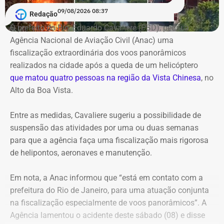
piso, guarda-corpo e iluminação.
Circuito Machadiano – Bem Jurídico Imaterial, na Escola
09/08/2026 08:37
Redação
de Magistratura do Estado do Rio de Janeiro. No dia 25,
A discussão sobre a requalificação da orla de Niterói não
O prefeito do Rio, Eduardo Cavaliere (PSD), pediu à
quem recebe o debate é o Conselho de Arquitetura e
é recente. Em setembro do ano passado, a prefeitura
Agência Nacional de Aviação Civil (Anac) uma
Urbanismo do Rio de Janeiro.
iniciou uma série de oficinas e consultas públicas para
fiscalização extraordinária dos voos panorâmicos
discutir o chamado Projeto Orla, com participação de
realizados na cidade após a queda de um helicóptero
“Temos até 2039 (ano do bicentenário do escritor) para
moradores, comerciantes, trabalhadores e visitantes.
que matou quatro pessoas na região da Vista Chinesa
, no
criar o roteiro. É uma homenagem justa, mais do que
Alto da Boa Vista.
merecida”, diz Nireu, de 82 anos, que tem uma relação de
Com informações do Jornal “O Globo”.
décadas com Machado de Assis. Conheceu a obra do
Entre as medidas, Cavaliere sugeriu a possibilidade de
escritor ainda garoto, em Alagoas, onde nasceu.
suspensão das atividades por uma ou duas semanas
para que a agência faça uma fiscalização mais rigorosa
de helipontos, aeronaves e manutenção.
Em nota, a Anac informou que “está em contato com a
prefeitura do Rio de Janeiro, para uma atuação conjunta
na fiscalização especialmente de voos panorâmicos”. A
Agência lamentou o acidente deste sábado (08) e disse