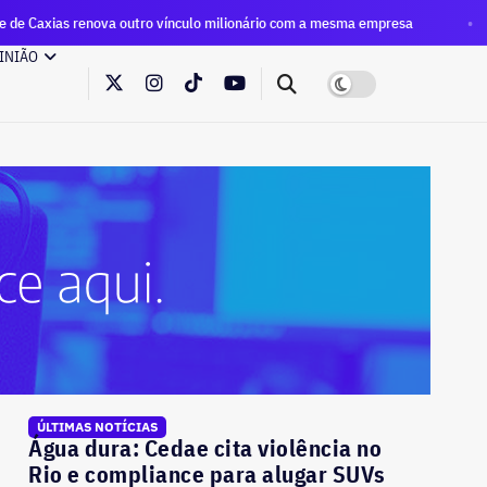
a outro vínculo milionário com a mesma empresa
Eleições 2
INIÃO
ÚLTIMAS NOTÍCIAS
Água dura: Cedae cita violência no
Rio e compliance para alugar SUVs