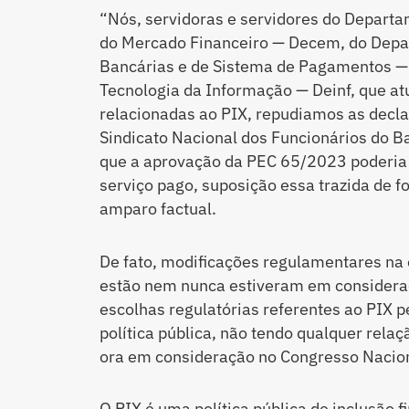
“Nós, servidoras e servidores do Depart
do Mercado Financeiro — Decem, do Dep
Bancárias e de Sistema de Pagamentos —
Tecnologia da Informação — Deinf, que a
relacionadas ao PIX, repudiamos as declar
Sindicato Nacional dos Funcionários do Ba
que a aprovação da PEC 65/2023 poderia l
serviço pago, suposição essa trazida de 
amparo factual.
De fato, modificações regulamentares na e
estão nem nunca estiveram em consideraç
escolhas regulatórias referentes ao PIX 
política pública, não tendo qualquer rela
ora em consideração no Congresso Nacion
O PIX é uma política pública de inclusão 