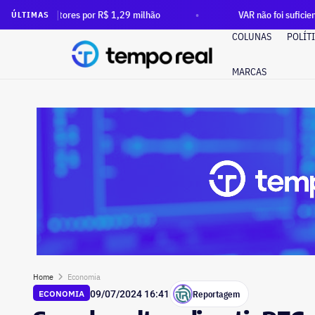
es por R$ 1,29 milhão
VAR não foi suficiente: após ordem d
ÚLTIMAS
COLUNAS
POLÍT
MARCAS
Home
Economia
Reportagem
ECONOMIA
09/07/2024 16:41