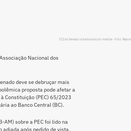
CCJ do Senado voltará a discutir medida - Foto: Repr
 Associação Nacional dos
Senado deve se debruçar mais
 polêmica proposta pode afetar a
 à Constituição (PEC) 65/2023
ria ao Banco Central (BC).
B-AM) sobre a PEC foi lido na
o adiada após pedido de vista.