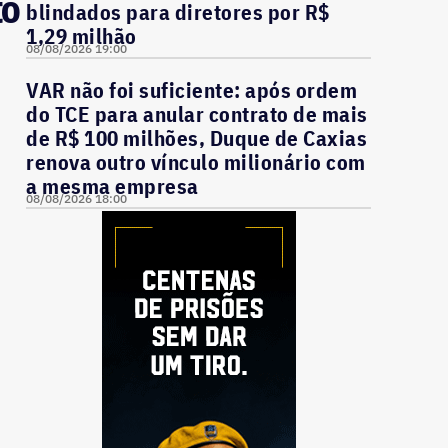
to
blindados para diretores por R$
1,29 milhão
08/08/2026 19:00
VAR não foi suficiente: após ordem
do TCE para anular contrato de mais
de R$ 100 milhões, Duque de Caxias
renova outro vínculo milionário com
a mesma empresa
08/08/2026 18:00