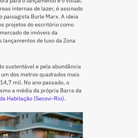
ora para o lançamento é o visual:
reas internas de lazer, é assinado
o paisagista Burle Marx. A ideia
s projetos do escritório como
o mercado de imóveis da
is lançamentos de luxo da Zona
o sustentável e pela abundância
em um dos metros quadrados mais
 14,7 mil. No ano passado, o
esmo a média da própria Barra da
 da Habitação (Secovi-Rio)
.