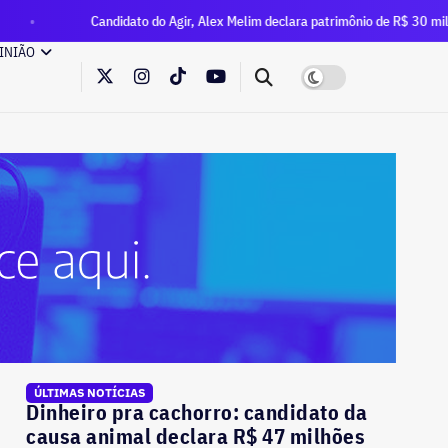
andidato do Agir, Alex Melim declara patrimônio de R$ 30 milhões à Justiça El
INIÃO
ÚLTIMAS NOTÍCIAS
Dinheiro pra cachorro: candidato da
causa animal declara R$ 47 milhões