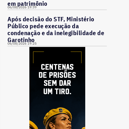
em patrimônio
06/08/2026 19:39
Após decisão do STF, Ministério
Público pede execução da
condenação e da inelegibilidade de
Garotinho
06/08/2026 19:25