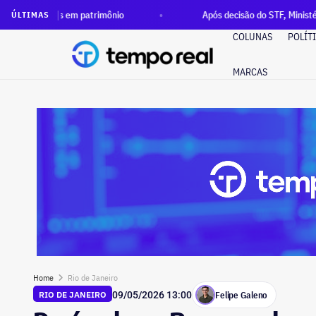
 em patrimônio
Após decisão do STF, Ministério Público pede
ÚLTIMAS
COLUNAS
POLÍT
MARCAS
Home
Rio de Janeiro
Felipe Galeno
RIO DE JANEIRO
09/05/2026 13:00