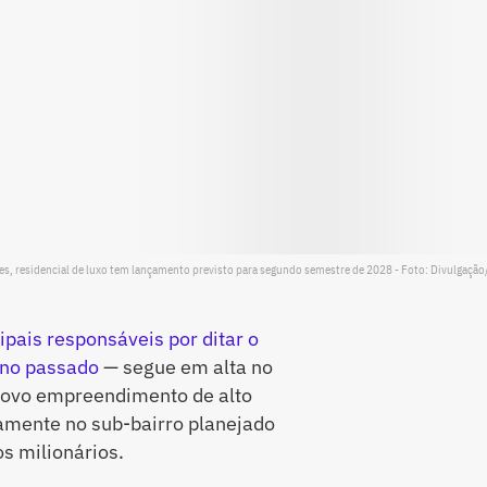
s, residencial de luxo tem lançamento previsto para segundo semestre de 2028 - Foto: Divulgação
ipais responsáveis por ditar o
ano passado
— segue em alta no
novo empreendimento de alto
camente no sub-bairro planejado
s milionários.