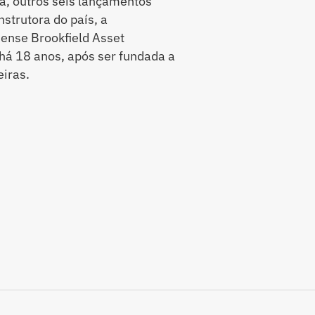
da, outros seis lançamentos
strutora do país, a
ense Brookfield Asset
á 18 anos, após ser fundada a
eiras.