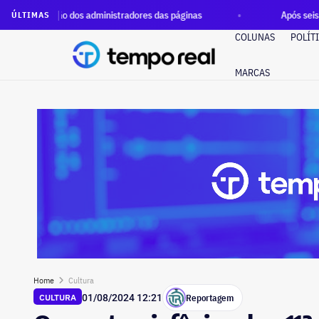
 dos administradores das páginas
Após seis anos fechado par
ÚLTIMAS
COLUNAS
POLÍT
MARCAS
Home
Cultura
Reportagem
CULTURA
01/08/2024 12:21