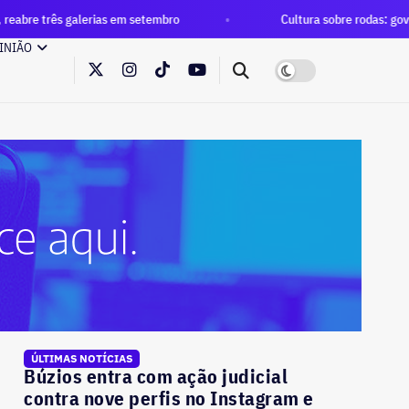
erias em setembro
Cultura sobre rodas: governo do estado fe
INIÃO
ÚLTIMAS NOTÍCIAS
Búzios entra com ação judicial
contra nove perfis no Instagram e