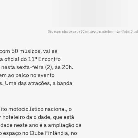
São esperadas cerca de 50 mil pessoas até domingo - Foto: Divu
com 60 músicos, vai se
a oficial do 11º Encontro
nesta sexta-feira (2), às 20h.
em ao palco no evento
s. Uma das atrações, a banda
to motociclístico nacional, o
hoteleiro da cidade, que está
dade neste ano é a ampliação da
o espaço no Clube Finlândia, no