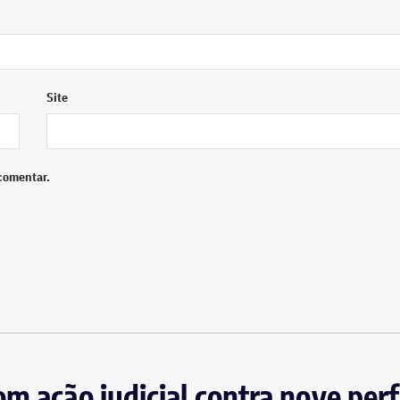
Site
comentar.
om ação judicial contra nove perf