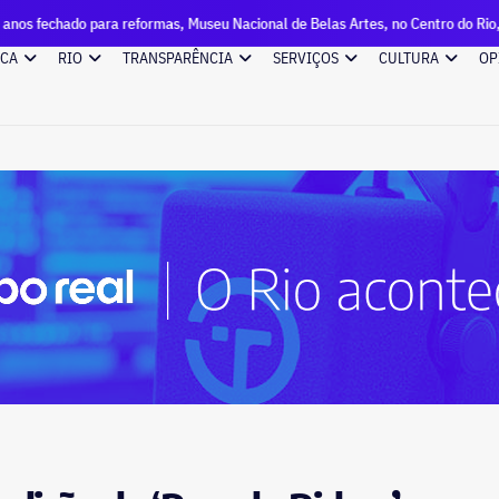
a reformas, Museu Nacional de Belas Artes, no Centro do Rio, reabre três gal
ICA
RIO
TRANSPARÊNCIA
SERVIÇOS
CULTURA
OP