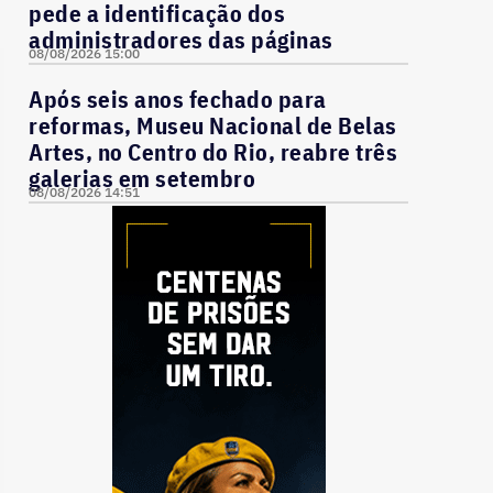
pede a identificação dos
administradores das páginas
08/08/2026 15:00
Após seis anos fechado para
reformas, Museu Nacional de Belas
Artes, no Centro do Rio, reabre três
galerias em setembro
08/08/2026 14:51