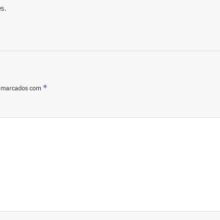
s.
*
o marcados com