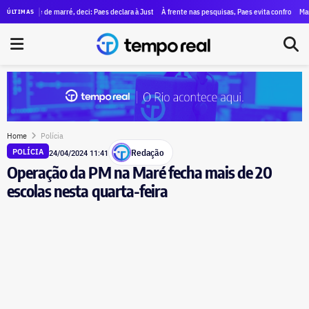
Ruas declara patrimônio de R$ 1,4 milhão à Justiça Eleitoral
re de marré, deci: Paes declara à Justiça Eleitoral um patrimônio de apenas R$ 189 mil
À frente nas pesquisas, Paes evita confronto com Garoti
Marcelo Freix
ÚLTIMAS
Home
Polícia
Redação
POLÍCIA
24/04/2024 11:41
Operação da PM na Maré fecha mais de 20
escolas nesta quarta-feira