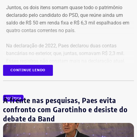
Juntos, os dois itens somam quase todo o patrimônio
declarado pelo candidato do PSD, que reúne ainda um
saldo de R$ 50 em renda fixa e R$ 6,3 mil espalhados em
quatro contas correntes no país.
Na declaração de 2022, Paes declarou duas contas
bancárias no exterior, que, juntas, somavam R$ 2,3 mil.
Esses registros não constam mais na declaração atual.
Em contrapartida, houve aumento no número de contas
CONTINUE LENDO
mantidas no Brasil: naquele ano, ele havia declarado
apenas uma conta corrente, com saldo de R$ 182.
À frente nas pesquisas, Paes evita
POLÍTICA
confronto com Garotinho e desiste do
debate da Band