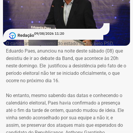
Declaração de bens de Eduardo Paes em 2026 — Foto:
Reprodução/Divulgacand
09/08/2026 11:20
Redação
O candidato ao governo do estado do Rio pelo PSD,
Eduardo Paes, anunciou na noite deste sábado (08) que
desistiu de ir ao debate da Band, que acontece às 20h
neste domingo. Ele justificou a desistência pelo fato de o
período eleitoral não ter se iniciado oficialmente, o que
Declaração de bens de Eduardo Paes em 2024 — Foto:
ocorre no próximo dia 16.
Reprodução/Divulgacand
A relação de bens foi informada pelo próprio candidato à
No entanto, mesmo sabendo das datas e conhecendo o
Justiça Eleitoral durante o registro da candidatura. As
calendário eleitoral, Paes havia confirmado a presença
declarações são públicas e podem ser consultadas por
até o fim da tarde de ontem, quando mudou de ideia. Ele
qualquer eleitor no sistema DivulgaCand, do Tribunal
vinha sendo aconselhado por sua equipe a não ir, e
Superior Eleitoral (TSE).
assim, se preservar dos ataques mais que esperados do
candidato do Republicanos, Anthony Garotinho.