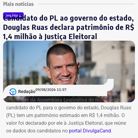
Mais notícias
Candidato do PL ao governo do estado,
POLÍTICA
Douglas Ruas declara patrimônio de R$
1,4 milhão à Justiça Eleitoral
09/08/2026 11:57
Redação
Presidente da Assembleia Legislativa do Rio (Alerj) e
candidato do PL para o governo do estado, Douglas Ruas
(PL) tem um patrimônio estimado em R$ 1,4 milhão. O
valor foi declarado por ele à Justiça Eleitoral, que reúne
os dados dos candidatos no
portal DivulgaCand
.