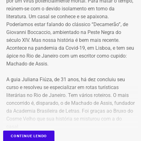
por um vírus potencialmente mortal. Para matar o tempo,
reúnem-se com o devido isolamento em torno da
O caso tramita no âmbito do chamado Inquérito das Fake
literatura. Um casal se conhece e se apaixona.
News. Em abril, a Polícia Federal cumpriu mandados de
Poderíamos estar falando do clássico “Decamerão”, de
busca e apreensão em endereços ligados ao empresário,
Giovanni Boccaccio, ambientado na Peste Negra do
que se apresentou às autoridades após a emissão de
século XIV. Mas nossa história é bem mais recente.
uma ordem de prisão preventiva expedida por Moraes.
Acontece na pandemia da Covid-19, em Lisboa, e tem seu
ápice no Rio de Janeiro com um escritor como cupido:
A medida de prisão, à época, ocorreu mesmo com parecer
Machado de Assis.
contrário da Procuradoria-Geral da República (PGR), que
não identificou riscos ou provas suficientes para justificar
A guia Juliana Fiúza, de 31 anos, há dez concluiu seu
a custódia cautelar de Marcelo Conde naquele momento.
curso e resolveu se especializar em rotas turísticas
literárias no Rio de Janeiro. Tem vários roteiros. O mais
Com informações do portal “Metrópoles”.
concorrido é, disparado, o de Machado de Assis, fundador
da Academia Brasileira de Letras. Foi graças ao Bruxo do
Cosme Velho que sua história se misturou com a do
casal.
CONTINUE LENDO