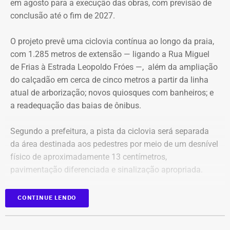
aconteceu no passado. O filósofo Quincas Borba filosofa
em agosto para a execução das obras, com previsão de
e se pergunta onde errou. Ao mesmo tempo, o transeunte
conclusão até o fim de 2027.
precisa ter cuidado com seus trejeitos. Podem ser mal
interpretados por um tal Dr. Simão Bacamarte, que não
O projeto prevê uma ciclovia contínua ao longo da praia,
hesitará em levar o desavisado para uma internação
com 1.285 metros de extensão — ligando a Rua Miguel
compulsória. Na mente de Nireu, os personagens de um
de Frias à Estrada Leopoldo Fróes —, além da ampliação
dos maiores escritores brasileiros de todos os tempos,
do calçadão em cerca de cinco metros a partir da linha
Machado de Assis, passeiam por aí, a clamar, como
atual de arborização; novos quiosques com banheiros; e
fantasmas, um caminho delimitado por “templos” onde o
a readequação das baias de ônibus.
povo possa prestar a devida homenagem a seu criador.
Segundo a prefeitura, a pista da ciclovia será separada
da área destinada aos pedestres por meio de um desnível
físico de aproximadamente 13 centímetros,
pavimentação diferenciada e sinalização apropriada.
Junto à faixa de areia, também será criada uma faixa lisa
CONTINUE LENDO
de granito com 1,5 metro de largura, destinada à
circulação de cadeirantes e também utilizada para