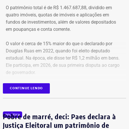
O patrimônio total é de R$ 1.467.687,88, dividido em
quatro imóveis, quotas de imóveis e aplicações em
fundos de investimentos, além de valores depositados
em poupanças e conta corrente.
O valor é cerca de 15% maior do que o declarado por
Douglas Ruas em 2022, quando foi eleito deputado
estadual. Na época, ele disse ter R$ 1,2 milhão em bens.
Ele participa, em 2026, de sua primeira disputa ao cargo
de governador.
CONTINUE LENDO
Pobre de marré, deci: Paes declara à
POLÍTICA
Justiça Eleitoral um patrimônio de