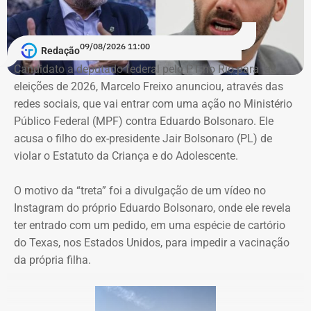
Eduardo Paes não vai participar de debates e sabatinas
antes do início oficial da campanha e da confirmação
dos registros de candidaturas pela Justiça Eleitoral”, diz a
09/08/2026 11:00
Redação
nota.
Candidato a deputado federal pelo PT no Rio para as
eleições de 2026, Marcelo Freixo anunciou, através das
O recado é direto. Na última quinta-feira (06), o promotor
redes sociais, que vai entrar com uma ação no Ministério
Alexey Kolouboff
pediu à Justiça urgência para executar
Público Federal (MPF) contra Eduardo Bolsonaro. Ele
a condenação por improbidade administrativa de
acusa o filho do ex-presidente Jair Bolsonaro (PL) de
Garotinho
e comunicar à Justiça Eleitoral a suspensão de
violar o Estatuto da Criança e do Adolescente.
seus direitos políticos por oito anos.
O motivo da “treta” foi a divulgação de um vídeo no
O MP alega que Garotinho está inelegível desde 2025,
Instagram do próprio Eduardo Bolsonaro, onde ele revela
quando o ministro Dias Toffoli, do Supremo Tribunal
ter entrado com um pedido, em uma espécie de cartório
Federal (STF),
manteve sua condenação por improbidade
do Texas, nos Estados Unidos, para impedir a vacinação
administrativa no projeto “Saúde em Movimento”
.
da própria filha.
Garotinho foi acusado de participar de um esquema que
desviou R$ 234,4 milhões da Secretaria estadual de
Saúde entre 2005 e 2006., na época em que o estado era