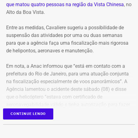
moradores, comerciantes, trabalhadores e visitantes.
que matou quatro pessoas na região da Vista Chinesa
, no
criar o roteiro. É uma homenagem justa, mais do que
Alto da Boa Vista.
merecida”, diz Nireu, de 82 anos, que tem uma relação de
Com informações do Jornal “O Globo”.
décadas com Machado de Assis. Conheceu a obra do
Entre as medidas, Cavaliere sugeriu a possibilidade de
escritor ainda garoto, em Alagoas, onde nasceu.
suspensão das atividades por uma ou duas semanas
para que a agência faça uma fiscalização mais rigorosa
de helipontos, aeronaves e manutenção.
Em nota, a Anac informou que “está em contato com a
prefeitura do Rio de Janeiro, para uma atuação conjunta
na fiscalização especialmente de voos panorâmicos”. A
Agência lamentou o acidente deste sábado (08) e disse
que o helicóptero “estava com certificado de
aeronavegabilidade válido e tinha autorização para fazer
serviço aéreo especializado (SAE) de voo panorâmico,
CONTINUE LENDO
conforme informações do Registro Aeronáutico Brasileiro
(RAB)”.
Evento vai discutir a proposta do arquiteto