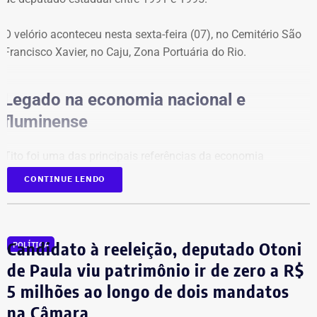
por R$ 48 mil em poupança e R$ 12 mil em conta
corrente, totalizando R$ 60 mil.
O velório aconteceu nesta sexta-feira (07), no Cemitério São
Francisco Xavier, no Caju, Zona Portuária do Rio.
Legado na economia nacional e
fluminense
Tito foi uma das principais referências da economia
brasileira, com atuação de destaque na formulação de
CONTINUE LENDO
políticas de desenvolvimento econômico para o estado do
Rio. Nos últimos anos, ele atuava como gerente de Políticas
Públicas do Sebrae Rio. Na função, defendia medidas para a
redução da burocracia e o fortalecimento dos pequenos
Candidato à reeleição, deputado Otoni
POLÍTICA
empreendedores.
de Paula viu patrimônio ir de zero a R$
5 milhões ao longo de dois mandatos
O economista também ocupava a vice-presidência da
na Câmara
Sociedade Nacional de Agricultura; integrava a Academia