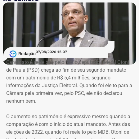
Nacional de Agricultura; e era membro do Instituto Brasileiro
de Economia, da Fundação Getulio Vargas (FGV).
Governo do estado emitiu nota de pesar
Em nota, o governador em exercício do Rio, Ricardo Couto,
07/08/2026 15:07
Redação
manifestou solidariedade aos familiares e amigos do
Candidato à reeleição pelo Rio, o deputado federal Otoni
economista.
de Paula (PSD) chega ao fim de seu segundo mandato
com um patrimônio de R$ 5,4 milhões, segundo
“O Brasil perde um dos grandes nomes da economia e da
informações da Justiça Eleitoral. Quando foi eleito para a
formulação de políticas públicas voltadas ao
Câmara pela primeira vez, pelo PSC, ele não declarou
desenvolvimento. Tito Bruno Ryff deixa um legado construído
nenhum bem.
ao longo de mais de cinco décadas de dedicação ao serviço
público, à vida acadêmica e ao fortalecimento do ambiente de
O aumento no patrimônio é expressivo mesmo quando a
negócios, com importantes contribuições para o Estado do
comparação é com o início do atual mandato. Antes das
Rio de Janeiro e para o país. Sua atuação foi marcada pelo
eleições de 2022, quando foi reeleito pelo MDB, Otoni de
compromisso com a modernização da gestão pública, a