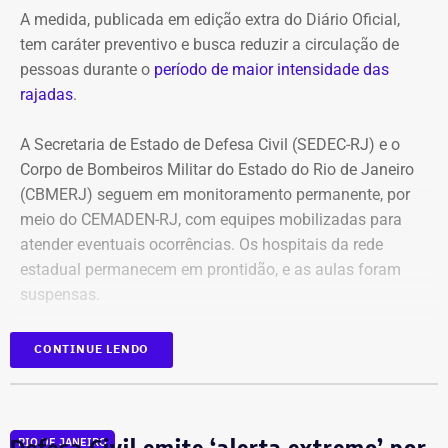
A medida, publicada em edição extra do Diário Oficial,
tem caráter preventivo e busca reduzir a circulação de
pessoas durante o
período de maior intensidade das
rajadas
.
A Secretaria de Estado de Defesa Civil (SEDEC-RJ) e o
Corpo de Bombeiros Militar do Estado do Rio de Janeiro
(CBMERJ) seguem em monitoramento permanente, por
meio do CEMADEN-RJ, com equipes mobilizadas para
atender eventuais ocorrências. Os hospitais da rede
estadual permanecem em prontidão, e as aulas foram
suspensas.
As autoridades orientam a população a evitar
CONTINUE LENDO
deslocamentos desnecessários durante as rajadas de
vento, manter distância de árvores, postes, placas e
outras estruturas que possam oferecer risco, além de
Defesa Civil emite ‘alerta extremo’ por
RIO DE JANEIRO
acompanhar os comunicados dos canais oficiais. Em