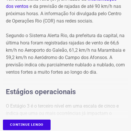
dos ventos
e da previsão de rajadas de até 90 km/h nas
Ligue 180 – Central de Atendimento à Mulher
próximas horas. A informação foi divulgada pelo Centro
Aplicativo Rede Mulher
de Operações Rio (COR) nas redes sociais.
Delegacias Especializadas de Atendimento à Mulher
(DEAMs)
Segundo o Sistema Alerta Rio, da prefeitura da capital, na
Centros Especializados de Atendimento à Mulher
última hora foram registradas rajadas de vento de 66,6
(CEAMs)
km/h no Aeroporto do Galeão, 61,2 km/h na Marambaia e
Centros Integrados de Atendimento à Mulher (CIAMs)
59,2 km/h no Aeródromo do Campo dos Afonsos. A
Patrulha Maria da Penha, da Polícia Militar, para
previsão indica céu parcialmente nublado a nublado, com
acompanhamento de medidas protetivas
ventos fortes a muito fortes ao longo do dia.
Demais serviços da rede estadual de proteção
Estágios operacionais
O Estágio 3 é o terceiro nível em uma escala de cinco e
indica que uma ou mais ocorrências já impactam o
município, afetando a rotina de parte da população.
CONTINUE LENDO