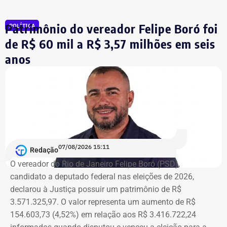
se comprometeu a recriar a secretaria em até dez dias.
Patrimônio do vereador Felipe Boró foi
POLÍTICA
Além da recriação da pasta, também foi anunciada a
de R$ 60 mil a R$ 3,57 milhões em seis
criação de um comitê formado por reitores de
anos
universidades e integrantes da comunidade científica. O
grupo será responsável por estruturar o novo modelo da
secretaria e discutir suas atribuições.
“A nossa mobilização deu resultado. Fomos ouvidos e
recebemos o compromisso de que, em até dez dias, a
secretaria será recriada”, afirmou Tatiana Roque em
07/08/2026 15:11
publicação nas redes sociais.
Redação
O vereador do Rio de Janeiro Felipe Boró (PSD),
candidato a deputado federal nas eleições de 2026,
Críticas da comunidade científica
declarou à Justiça possuir um patrimônio de R$
3.571.325,97. O valor representa um aumento de R$
A recriação da secretaria ocorre após críticas de
154.603,73 (4,52%) em relação aos R$ 3.416.722,24
pesquisadores, universidades e entidades ligadas ao