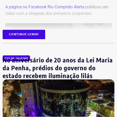
A página no Facebook Rio Comprido Alerta
publicou um
vídeo com a chegada dos primeiros ocupantes.
CONTINUE LENDO
No aniversário de 20 anos da Lei Maria
RIO DE JANEIRO
da Penha, prédios do governo do
estado recebem iluminação lilás