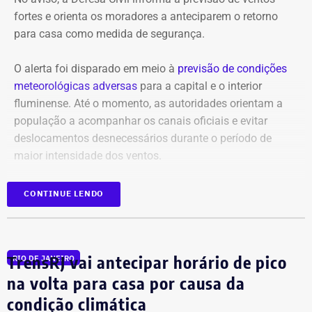
fortes e orienta os moradores a anteciparem o retorno
para casa como medida de segurança.
O alerta foi disparado em meio à
previsão de condições
meteorológicas adversas
para a capital e o interior
fluminense. Até o momento, as autoridades orientam a
população a acompanhar os canais oficiais e evitar
deslocamentos desnecessários durante o período de
maior intensidade dos ventos.
CONTINUE LENDO
TrensRJ vai antecipar horário de pico
RIO DE JANEIRO
na volta para casa por causa da
condição climática