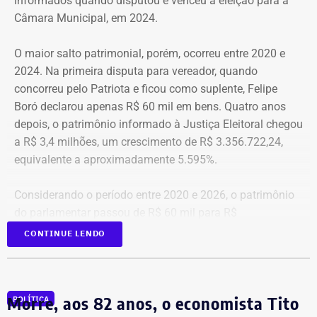
informados quando disputou e venceu a eleição para a
setor, que contestaram a decisão do governo de tirar a
Câmara Municipal, em 2024.
estrutura própria da área durante a reorganização
administrativa anunciada nesta semana.
O maior salto patrimonial, porém, ocorreu entre 2020 e
2024. Na primeira disputa para vereador, quando
“Ele [Ricardo Couto] ouviu as críticas da comunidade
concorreu pelo Patriota e ficou como suplente, Felipe
cientifica, dos representantes que estavam aqui, e disse
Boró declarou apenas R$ 60 mil em bens. Quatro anos
que vai sim recriar a secretaria, instituir um comitê paras
depois, o patrimônio informado à Justiça Eleitoral chegou
estudar com deve ser estruturada a nova pasta”, explicou
a R$ 3,4 milhões, um crescimento de R$ 3.356.722,24,
Roque.
equivalente a aproximadamente 5.595%.
Considerando o período entre 2020 e 2026, o patrimônio
do parlamentar passou de R$ 60 mil para R$
3.571.325,97, alta de R$ 3.511.325,97, ou cerca de
CONTINUE LENDO
5.852%.
Dois imóveis representam mais de
Morre, aos 82 anos, o economista Tito
POLÍTICA