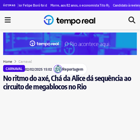
Tecnologia e Inovação após reação da comunidade científica
ador Felipe Boró foi de R$ 60 mil a R$ 3,57 milhões em seis anos
Morre, aos 82 anos, o economista Tito Ryff, ex-vereador e ex-deputado 
Candidato à reeleição, deput
ÚLTIMAS
Home
Carnaval
Reportagem
CARNAVAL
02/02/2025 15:02
No ritmo do axé, Chá da Alice dá sequência ao
circuito de megablocos no Rio