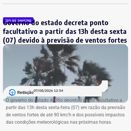
Diante do cenário, o centro de operações orienta que a
população evite deslocamentos pelas áreas mais
afetadas pelos ventos e mantenha distância de árvores,
Governo do estado decreta ponto
RIO DE JANEIRO
postes, placas e outras estruturas que possam
facultativo a partir das 13h desta sexta
representar risco durante as rajadas de vento. Também é
(07) devido à previsão de ventos fortes
recomendado evitar locais descampados em caso de
ventos fortes e possíveis descargas elétricas.
Moradores de áreas de risco devem ficar atentos aos
alertas sonoros da Defesa Civil. O acionamento das
sirenes indica risco de deslizamentos e a necessidade de
deslocamento para os pontos de apoio definidos pelo
07/08/2026 12:54
município. Em situações de emergência, a população
Redação
pode acionar o Corpo de Bombeiros pelo telefone 193 e a
O governo do estado do Rio decretou ponto facultativo a
Defesa Civil pelo número 199.
partir das 13h desta sexta-feira (07) em razão da previsão
de ventos fortes de até 90 km/h e dos possíveis impactos
das condições meteorológicas nas próximas horas.