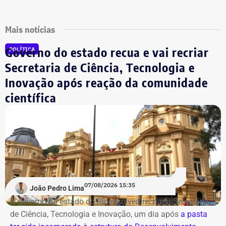
Mais notícias
Governo do estado recua e vai recriar
POLÍTICA
Secretaria de Ciência, Tecnologia e
Inovação após reação da comunidade
científica
07/08/2026 15:35
João Pedro Lima
O governo do estado do Rio resolveu recriar a Secretaria
de Ciência, Tecnologia e Inovação, um dia após
a pasta