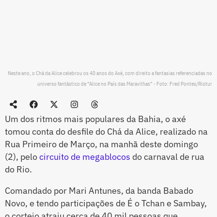
Neste ano, o Chá da Alice celebrou os 40 anos do Axé, com direito a fantasias referenciadas no
universo fantástico de “Alice no País das Maravilhas” - Foto: Fred Pontes/Riotur
Um dos ritmos mais populares da Bahia, o axé
tomou conta do desfile do Chá da Alice, realizado na
Rua Primeiro de Março, na manhã deste domingo
(2), pelo
circuito de megablocos
do carnaval de rua
do Rio.
Comandado por Mari Antunes, da banda Babado
Novo, e tendo participações de É o Tchan e Sambay,
o cortejo atraiu cerca de 40 mil pessoas que