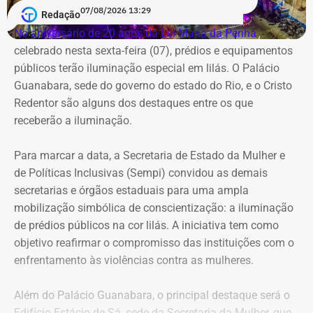
07/08/2026 13:29
Morador da Rua Santa Alexandrina filma chegada de ônibus ao prédio do
Redação
Inmetro — Foto: Reprodução/Facebook/Rio Comprido Alerta.
No aniversário de 20 anos da Lei Maria da Penha
,
celebrado nesta sexta-feira (07), prédios e equipamentos
Em maio deste ano, equipés da Prefeitura do Rio
públicos terão iluminação especial em lilás. O Palácio
realizaram a lacração do imóvel após negociações com a
Guanabara, sede do governo do estado do Rio, e o Cristo
Superintendência do Patrimônio da União,
Redentor são alguns dos destaques entre os que
Posteriormente, também no mesmo mês, a SPU decidiu
receberão a iluminação.
passar o imóvel ao Arquivo Nacional para com o objetivo
de instalar novas repartições.
Para marcar a data, a Secretaria de Estado da Mulher e
de Políticas Inclusivas (Sempi) convidou as demais
O TEMPO REAL RJ fez contato com a Secretaria de
secretarias e órgãos estaduais para uma ampla
Ordem Pública (Seop), que informou acompanhar a
mobilização simbólica de conscientização: a iluminação
ocupação do imóvel. Também foi feito contato com a
de prédios públicos na cor lilás. A iniciativa tem como
Polícia Militar para um posicionamento, mas não houve
objetivo reafirmar o compromisso das instituições com o
resposta até o momento desta publicação. Assim que
enfrentamento às violências contra as mulheres.
houver uma resposta, a reportagem será atualizada.
Além do Palácio Guanabara, o principal destaque será o
Edifício Estácio de Sá, sede da Secretaria da Mulher, que