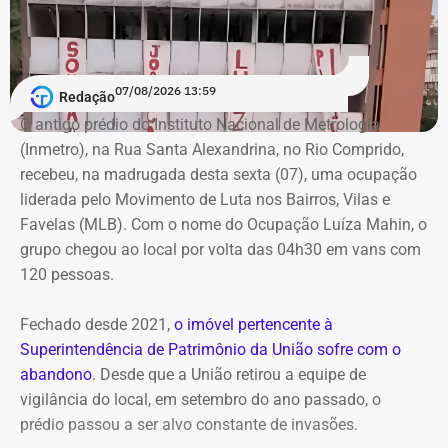
de garantir a transparência sobre a situação financeira
dos candidatos.
07/08/2026 13:59
Redação
O antigo prédio do Instituto Nacional de Metrologia
(Inmetro), na Rua Santa Alexandrina, no Rio Comprido,
recebeu, na madrugada desta sexta (07), uma ocupação
liderada pelo Movimento de Luta nos Bairros, Vilas e
Favelas (MLB). Com o nome do Ocupação Luíza Mahin, o
grupo chegou ao local por volta das 04h30 em vans com
120 pessoas.
Fechado desde 2021,
o imóvel pertencente à
Superintendência de Patrimônio da União sofre com o
abandono
. Desde que a União retirou a equipe de
vigilância do local, em setembro do ano passado, o
prédio passou a ser alvo constante de invasões.