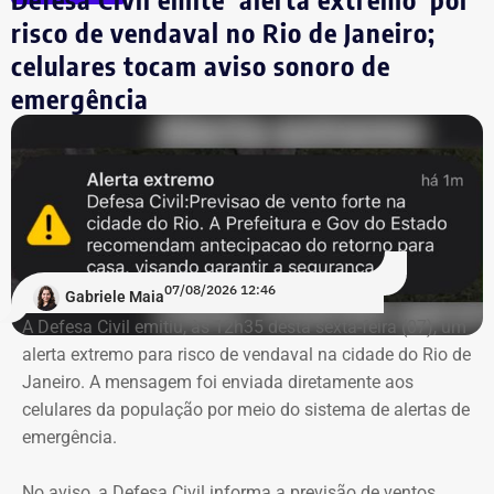
caso de emergência, o Corpo de Bombeiros pode ser
risco de vendaval no Rio de Janeiro;
acionado pelo telefone 193 ou pelo aplicativo 193RJ.
celulares tocam aviso sonoro de
emergência
07/08/2026 12:46
Gabriele Maia
A Defesa Civil emitiu, às 12h35 desta sexta-feira (07), um
alerta extremo para risco de vendaval na cidade do Rio de
Janeiro. A mensagem foi enviada diretamente aos
celulares da população por meio do sistema de alertas de
emergência.
No aviso, a Defesa Civil informa a previsão de ventos