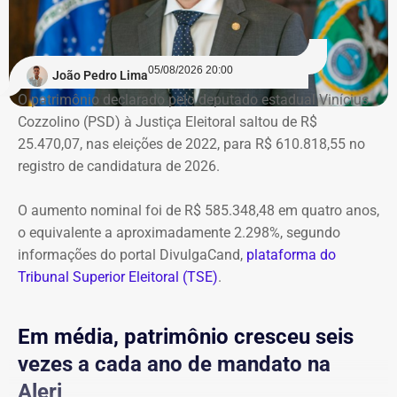
ministro extingue o processo
O próprio Nunes Marques havia concedido o habeas
05/08/2026 20:00
João Pedro Lima
corpus a Graciosa, citando o “excesso de prazo da
O patrimônio declarado pelo deputado estadual Vinícius
medida cautelar de afastamento do cargo”, uma vez que
Cozzolino (PSD) à Justiça Eleitoral saltou de R$
ainda não havia, na ocasião, sentença condenatória no
25.470,07, nas eleições de 2022, para R$ 610.818,55 no
processo em que Graciosa era réu no processo por
registro de candidatura de 2026.
lavagem de dinheiro, que se arrastava desde 2021.
O aumento nominal foi de R$ 585.348,48 em quatro anos,
Mas a decisão, e a condenação, acabaram saindo cinco
o equivalente a aproximadamente 2.298%, segundo
meses depois.
informações do portal DivulgaCand,
plataforma do
Tribunal Superior Eleitoral (TSE)
.
Na prática, a manifestação do ministro extinguiu o
processo — que perdeu a razão de existir após a
condenação e a determinação de perda de cargo no STJ
Em média, patrimônio cresceu seis
— e inviabilizou o pedido de extensão formulado por
vezes a cada ano de mandato na
Marco Antônio.
Alerj