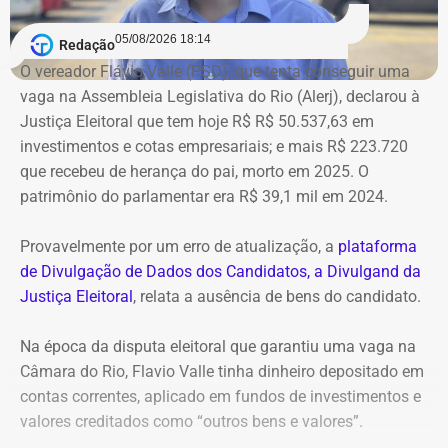
Bens declarados por André Marinho (Novo) à Justiça Eleitoral — Foto:
05/08/2026 18:14
Redação
Reprodução/Divulgacand
O vereador Flávio Valle (PSD), que tenta conseguir uma
vaga na Assembleia Legislativa do Rio (Alerj), declarou à
Justiça Eleitoral que tem hoje R$ R$ 50.537,63 em
investimentos e cotas empresariais; e mais R$ 223.720
que recebeu de herança do pai, morto em 2025. O
patrimônio do parlamentar era R$ 39,1 mil em 2024.
Provavelmente por um erro de atualização, a
plataforma
de Divulgação de Dados dos Candidatos, a Divulgand da
Justiça Eleitoral
, relata a ausência de bens do candidato.
Na época da disputa eleitoral que garantiu uma vaga na
Câmara do Rio, Flavio Valle tinha dinheiro depositado em
contas correntes, aplicado em fundos de investimentos e
valores creditados como “outros bens e valores”.