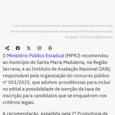
O concurso conterá uma prova preambular, composta por questões objetivas de múltipla
escolha, provas discursivas especializadas, provas orais, prova de títulos e prova de Língua
Portuguesa - Foto: Arquivo/Agência Brasil
O
Ministério Público Estadua
l (MPRJ) recomendou
ao município de Santa Maria Madalena, na Região
Serrana, e ao Instituto de Avaliação Nacional (IAN),
responsável pela organização do concurso público
nº 001/2025, que adotem providências para incluir
no edital a possibilidade de isenção da taxa de
inscrição para candidatos que se enquadrem nos
critérios legais.
A recomendação, expedida pela 2ª Promotoria de