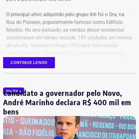
O principal ativo adquirido pelo grupo Inti foi o Ora, na
Rua do Passeio, popularmente famoso como Edifício
Mesbla. No ano passado, as vendas desse residencial
aconteceram em tempo recorde: 191 unidades em menos
de um dia. Segundo o Grupo CTV, será feita revisão
técnica, jurídica e financeira de cada empreendimento,
antes da retomada dos canteiros. Cronogramas de
CONTINUE LENDO
entrega terão novas datas. Também haverá a definição
quanto capital permanecerá protegido para cada obra.
Em junho, o grupo XP concluiu a venda dos créditos para
Candidato a governador pelo Novo,
a Artesanal investimentos.
POLÍTICA
André Marinho declara R$ 400 mil em
*Com informações do jornal O Globo
bens