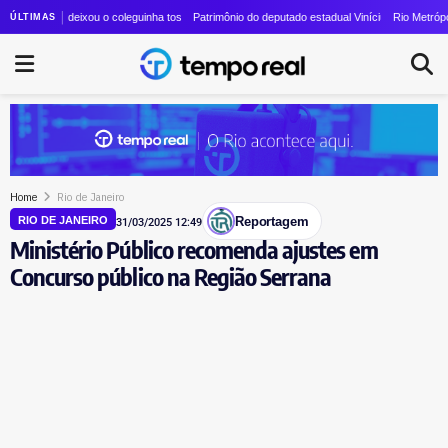
or paga salários 46% acima da média e emprega mais de 21 mil pessoas
lã e deixou o coleguinha tosqueado: STF nega pedido de Marco Antônio para voltar ao TCE-
Patrimônio do deputado estadual Vinícius Cozzolino cresce q
Rio Metrópole: audit
ÚLTIMAS
Home
Rio de Janeiro
Reportagem
RIO DE JANEIRO
31/03/2025 12:49
Ministério Público recomenda ajustes em
Concurso público na Região Serrana