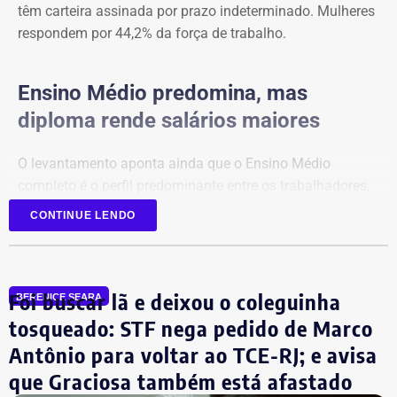
têm carteira assinada por prazo indeterminado. Mulheres
respondem por 44,2% da força de trabalho.
Ensino Médio predomina, mas
diploma rende salários maiores
O levantamento aponta ainda que o Ensino Médio
completo é o perfil predominante entre os trabalhadores,
respondendo por 54,1% das vagas.
CONTINUE LENDO
No entanto, profissionais com Ensino Superior completo
recebem, em média, 149% a mais do que aqueles que
Foi buscar lã e deixou o coleguinha
concluíram apenas o Ensino Médio.
BERENICE SEARA
tosqueado: STF nega pedido de Marco
Entre as ocupações com maior número de trabalhadores
Antônio para voltar ao TCE-RJ; e avisa
estão camareira e arrumadeira de hotel, que concentram
que Graciosa também está afastado
15,8% das vagas, seguidas por garçons e garçonetes