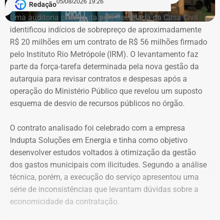
05/08/2026 19:26
Redação
valores históricos de aquisição dos bens, e não
Uma auditoria conduzida pela Secretaria da Casa Civil
necessariamente seus preços de mercado.
identificou indícios de sobrepreço de aproximadamente
R$ 20 milhões em um contrato de R$ 56 milhões firmado
O crescimento patrimonial, por si só, não indica a
pelo Instituto Rio Metrópole (IRM). O levantamento faz
existência de irregularidades.
parte da força-tarefa determinada pela nova gestão da
autarquia para revisar contratos e despesas após a
operação do Ministério Público que revelou um suposto
esquema de desvio de recursos públicos no órgão.
O contrato analisado foi celebrado com a empresa
Indupta Soluções em Energia e tinha como objetivo
desenvolver estudos voltados à otimização da gestão
dos gastos municipais com ilicitudes. Segundo a análise
técnica, porém, a execução do serviço apresentou uma
Declaração de bens de Vinícius Cozzolino em 2026 — Foto:
série de inconsistências que levantam dúvidas sobre a
Reprodução/Divulgacand
economicidade da contratação.