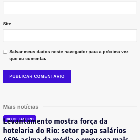
Site
Salvar meus dados neste navegador para a próxima vez
que eu comentar.
Mais notícias
Levantamento mostra força da
RIO DE JANEIRO
hotelaria do Rio: setor paga salários
46% acima da média e emprega mais