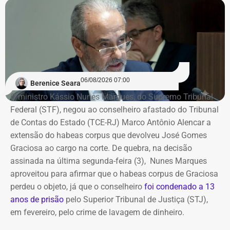
(8,78%) e recepcionistas de hotel (8,56%).
Com informações do colunista Ancelmo Gois, do Jornal
“O Globo”.
06/08/2026 07:00
Berenice Seara
O ministro Kássio Nunes Marques, do Supremo Tribunal
Federal (STF), negou ao conselheiro afastado do Tribunal
de Contas do Estado (TCE-RJ) Marco Antônio Alencar a
extensão do habeas corpus que devolveu José Gomes
Graciosa ao cargo na corte. De quebra, na decisão
assinada na última segunda-feira (3), Nunes Marques
aproveitou para afirmar que o habeas corpus de Graciosa
perdeu o objeto, já que o conselheiro
foi condenado a 13
anos de prisão
pelo Superior Tribunal de Justiça (STJ),
em fevereiro, pelo crime de lavagem de dinheiro.