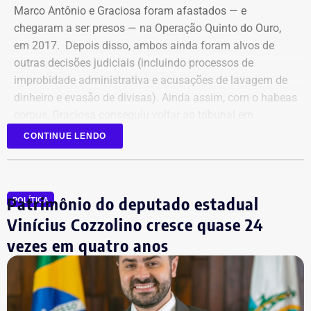
Marco Antônio e Graciosa foram afastados — e
chegaram a ser presos — na Operação Quinto do Ouro,
em 2017. Depois disso, ambos ainda foram alvos de
outras decisões judiciais (incluindo processos de
improbidade administrativa e acusações de lavagem de
dinheiro e evasão de divisas). Ainda assim, com o habeas
corpus, Graciosa conseguiu voltar ao tribunal em
setembro de 2025.
CONTINUE LENDO
Mesmo com a condenação de fevereiro, não foi preso,
porque ainda cabe recurso.
Patrimônio do deputado estadual
POLÍTICA
Mas, agora, que o ministro do Supremo afirmou que o
Vinícius Cozzolino cresce quase 24
habeas corpus não vale mais, pode ser afastado do cargo
vezes em quatro anos
a qualquer momento. De novo.
Na prática, a manifestação do