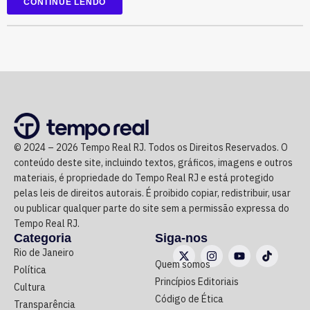
CONTINUE LENDO
Segundo o órgão, após registrar faturamento superior a
R$ 1 bilhão por mês em 2025, a empresa sofreu uma
queda contínua nas receitas, chegando a faturamento
praticamente zero no início de 2026.
Ainda de acordo com a procuradoria, o grupo continuou
acumulando prejuízos, manteve elevados custos
operacionais e não apresentou perspectiva de geração de
© 2024 – 2026 Tempo Real RJ. Todos os Direitos Reservados. O
caixa suficiente para sustentar as atividades ou quitar
conteúdo deste site, incluindo textos, gráficos, imagens e outros
suas obrigações.
materiais, é propriedade do Tempo Real RJ e está protegido
pelas leis de direitos autorais. É proibido copiar, redistribuir, usar
Na avaliação do Executivo estadual, a recuperação
ou publicar qualquer parte do site sem a permissão expressa do
judicial deixou de cumprir sua função de permitir a
Tempo Real RJ.
recuperação da empresa.
Categoria
Siga-nos
Rio de Janeiro
Quem somos
Política
Refit não teria honrado os
Princípios Editoriais
Cultura
Código de Ética
pagamentos
Transparência