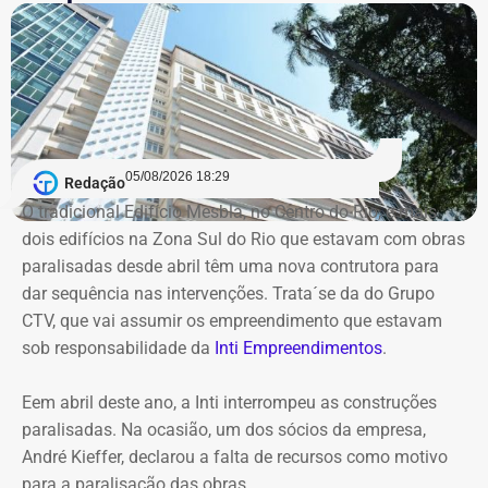
exercida pelo secretário Roberto Leão, que determinou a
realização de uma auditoria completa nas contas e
Declaração de Lauro Boto em 2026 — Foto: Reprodução/DivulgaCand
contratos da autarquia. O prazo estabelecido para
conclusão dos trabalhos é de 60 dias.
Segundo a atual gestão, os levantamentos preliminares
indicam que o instituto vinha sendo utilizado para
05/08/2026 18:29
Redação
descentralizar recursos públicos por meio de
O tradicional Edifício Mesbla, no Centro do Rio, e mais
contratações com baixo nível de controle, aproveitando a
dois edifícios na Zona Sul do Rio que estavam com obras
maior flexibilidade financeira conferida à natureza
paralisadas desde abril têm uma nova contrutora para
jurídica da autarquia.
dar sequência nas intervenções. Trata´se da do Grupo
CTV, que vai assumir os empreendimento que estavam
COM INFORMAÇÕES DO RJ2/TV GLOBO
sob responsabilidade da
Inti Empreendimentos
.
Declaração de Lauro Boto em 2010 — Foto: Reprodução/DivulgaCand
Eem abril deste ano, a Inti interrompeu as construções
paralisadas. Na ocasião, um dos sócios da empresa,
André Kieffer, declarou a falta de recursos como motivo
para a paralisação das obras.