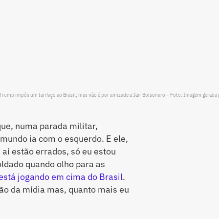
Trump impôs um tarifaço ao Brasil, mas não é por amizade a Jair Bolsonaro – Foto: Imagem gerada 
ue, numa parada militar,
mundo ia com o esquerdo. E ele,
aí estão errados, só eu estou
oldado quando olho para as
está jogando em cima do Brasil
.
ão da mídia mas, quanto mais eu