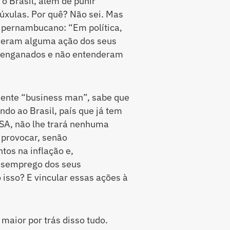
o Brasil, além de punir
úxulas. Por quê? Não sei. Mas
o pernambucano: “Em política,
nderam alguma ação dos seus
o enganados e não entenderam
ente “business man”, sabe que
do ao Brasil, país que já tem
USA, não lhe trará nenhuma
 provocar, senão
os na inflação e,
esemprego dos seus
 isso? E vincular essas ações à
 maior por trás disso tudo.