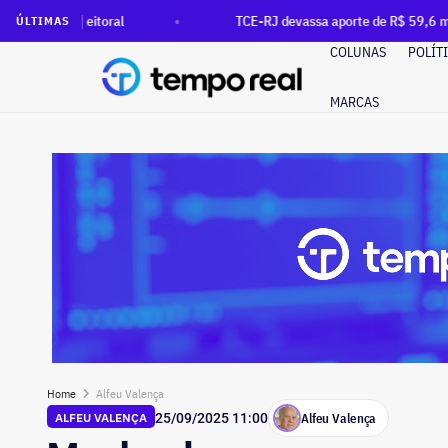
leitoral
TCE-RJ devassa aporte de R$ 59,6 milhões no Banc
ÚLTIMAS
COLUNAS
POLÍT
MARCAS
Home
Alfeu Valença
Alfeu Valença
ALFEU VALENÇA
25/09/2025 11:00