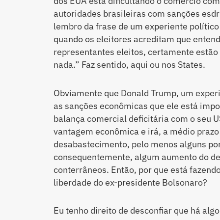
dos EUA está dificultando o comércio com 
autoridades brasileiras com sanções esdr
lembro da frase de um experiente polític
quando os eleitores acreditam que ente
representantes eleitos, certamente estã
nada.” Faz sentido, aqui ou nos States.
Obviamente que Donald Trump, um experi
as sanções econômicas que ele está impon
balança comercial deficitária com o seu 
vantagem econômica e irá, a médio prazo
desabastecimento, pelo menos alguns pont
consequentemente, algum aumento do d
conterrâneos. Então, por que está fazendo
liberdade do ex-presidente Bolsonaro?
Eu tenho direito de desconfiar que há algo