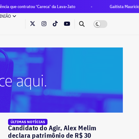
ratou ‘Careca’ da Lava-Jato
Gaitista Mauricio Einhorn rec
INIÃO
ÚLTIMAS NOTÍCIAS
Candidato do Agir, Alex Melim
declara patrimônio de R$ 30