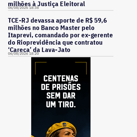
milhões à Justiça Eleitoral
06/08/2026 18:38
TCE-RJ devassa aporte de R$ 59,6
milhões no Banco Master pelo
Itaprevi, comandado por ex-gerente
do Rioprevidência que contratou
‘Careca’ da Lava-Jato
06/08/2026 18:20