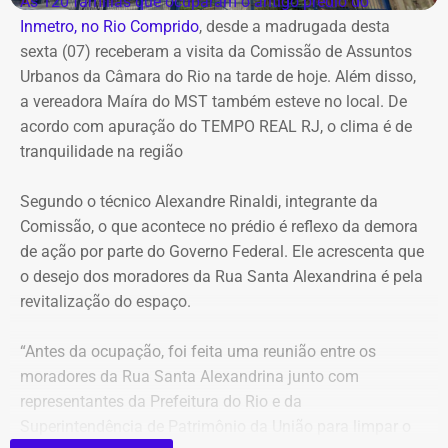
As 120 famílias que ocuparam o antigo prédio do
chegada de uma nova frente fria, que avança pelo
Inmetro, no Rio Comprido
, desde a madrugada desta
Sudeste.
sexta (07) receberam a visita da Comissão de Assuntos
Urbanos da Câmara do Rio na tarde de hoje. Além disso,
Na cidade do Rio, o domingo será mais quente, com
a vereadora Maíra do MST também esteve no local. De
mínima prevista de 21°C e máxima de 36°C. A previsão
acordo com apuração do TEMPO REAL RJ, o clima é de
indica sol entre nuvens durante o dia, com aumento da
tranquilidade na região
nebulosidade e possibilidade de pancadas de chuva à
noite.
Segundo o técnico Alexandre Rinaldi, integrante da
Comissão, o que acontece no prédio é reflexo da demora
A mudança ocorre com o afastamento da frente fria que
de ação por parte do Governo Federal. Ele acrescenta que
atuou sobre o estado e a aproximação de um novo
o desejo dos moradores da Rua Santa Alexandrina é pela
sistema.
revitalização do espaço.
Com informações do Climatempo.
“Antes da ocupação, foi feita uma reunião entre os
moradores da Rua Santa Alexandrina junto com
representantes da Prefeitura do Rio e da
Superintendência de Patrimônio da União para limpar o