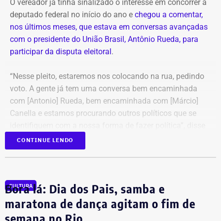
O vereador já tinha sinalizado o interesse em concorrer a
deputado federal no início do ano e
chegou a comentar,
nos últimos meses, que estava em conversas avançadas
com o presidente do União Brasil, Antônio Rueda, para
participar da disputa eleitoral
.
“Nesse pleito, estaremos nos colocando na rua, pedindo
voto. A gente já tem uma conversa bem encaminhada
com [Antonio] Rueda, bem encaminhada com [Márcio]
Canella e estamos procurando outros políticos que se
identifiquem com a nossa forma de fazer política”, disse
Marquinho Bacellar, durante sessão da Câmara de
CONTINUE LENDO
Campos.
Patrimônio de Marquinho Bacellar foi
Bora lá: Dia dos Pais, samba e
CULTURA
de R$ 25 mil a mais de R$ 800 mil
maratona de dança agitam o fim de
semana no Rio