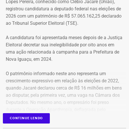
Lopes Pereira, conhecido como Clébio Jacaré (União),
que atenda as necessidades básicas das famílias. Desde
registrou candidatura a deputado federal nas eleições de
que eu entrei no MLB nunca faltou comida. Só o que falta
2026 com um patrimônio de R$ 57.065.162,25 declarado
mesmo é um teto, um lar para morar. Queremos fazer
ao Tribunal Superior Eleitoral (TSE).
valer um direito constitucional que nunca foi cumprido”
A candidatura foi apresentada meses depois de a Justiça
A Central de Movimentos Populares do Rio de Janeiro
Eleitoral decretar sua inelegibilidade por oito anos em
(CMPRJ) emitiu nota de apoio e solidariedade e lembrou
uma ação relacionada à campanha para a Prefeitura de
que as famílias lutam há anos pelo direito à moradia com
Nova Iguaçu, em 2024.
organização e resistência.
O patrimônio informado neste ano representa um
“Sabemos que a moradia é a base de tudo. Quando um
crescimento expressivo em relação às eleições de 2022,
movimento ocupa um imóvel abandonado ou
quando Jacaré declarou cerca de R$ 16 milhões em bens
subutilizado, mais do que dar um teto, o que já é
ao disputar, pela primeira vez, uma vaga na Câmara dos
fundamental, ele devolve esperança e perspectiva de vida
Deputados. No mesmo ano, o empresário foi preso
para centenas de pessoas, sobretudo para as crianças”,
durante a Operação Apanthropía, deflagrada pelo
destacou.
Ministério Público do Rio de Janeiro (MPRJ), que
CONTINUE LENDO
investigou um esquema de corrupção na Prefeitura de