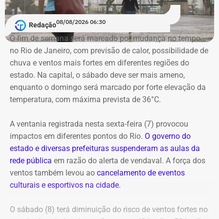
gostou da experiência. Em 21 de fevereiro, ele foi de novo
França, Itália e Luxemburgo.
nomeado na prefeitura, dessa vez, na Secretaria
08/08/2026 06:30
Redação
Municipal de Assistência Social e Direitos Humanos.
No domingo (09), a programação chega à Praça Mauá,
O fim de semana será marcado por mudança no tempo
na Região Portuária, que recebe uma maratona de
no Rio de Janeiro, com previsão de calor, possibilidade de
E com data retroativa: valendo a partir de 1º de janeiro.
apresentações gratuitas ao ar livre ao longo do dia. O
chuva e ventos mais fortes em diferentes regiões do
festival também conta com espetáculos a preços
estado. Na capital, o sábado deve ser mais ameno,
populares (R$ 20 a inteira) nos teatros Carlos Gomes,
enquanto o domingo será marcado por forte elevação da
Nelson Rodrigues e João Caetano, além do Espaço
temperatura, com máxima prevista de 36°C.
Tápias. A programação completa e os ingressos para as
salas fechadas estão disponíveis no site do evento.
A ventania registrada nesta sexta-feira (7) provocou
impactos em diferentes pontos do Rio.
O governo do
estado e diversas prefeituras suspenderam as aulas da
rede pública
em razão do alerta de vendaval. A força dos
ventos também levou ao
cancelamento de eventos
Em outubro do mesmo ano, foi a vez de o próprio André
culturais e esportivos na cidade.
Marinho pedir para sair.
O sábado (8) terá diminuição do risco de ventos fortes no
A exoneração, assinada no dia 23, encerrou a passagem