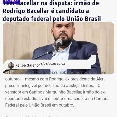
Tem Bacellar na disputa: irmão de
POLÍTICA
Rodrigo Bacellar é candidato a
deputado federal pelo União Brasil
08/08/2026 10:03
Felipe Galeno
A família Bacellar vai ver seu sobrenome nas urnas em
outubro — mesmo com Rodrigo, ex-presidente da Alerj,
preso e inelegível por decisão da Justiça Eleitoral. O
vereador em Campos Marquinho Bacellar, irmão do ex-
deputado estadual, vai disputar uma cadeira na Câmara
Federal pelo União Brasil em outubro.