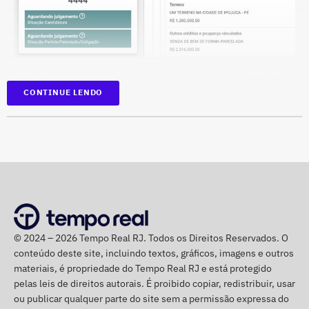
Deputado Fábio Silva em declaração de bens em 2026 — Foto:
Reprodução/Divulgacand
Além dos investimentos, a carteira de imóveis de Rueda
CONTINUE LENDO
se espalha por seis cidades de quatro estados. Na
declaração aparecem casas, apartamentos, terrenos e
salas comerciais em Brasília, Recife, Ipojuca, Maragogi,
São Paulo e Rio de Janeiro.
Entre os imóveis de maior valor estão uma casa em
Brasília avaliada em R$ 8,37 milhões, um lote na capital
federal de R$ 4,89 milhões e um apartamento em São
Paulo declarado por R$ 4,11 milhões. Há ainda um
© 2024 – 2026 Tempo Real RJ. Todos os Direitos Reservados. O
Deputado Fábio Silva em declaração de bens em 2022 — Foto:
conteúdo deste site, incluindo textos, gráficos, imagens e outros
apartamento financiado na cidade do Rio de Janeiro,
Reprodução/Divulgacand
materiais, é propriedade do Tempo Real RJ e está protegido
estimado em R$ 1,61 milhão.
pelas leis de direitos autorais. É proibido copiar, redistribuir, usar
ou publicar qualquer parte do site sem a permissão expressa do