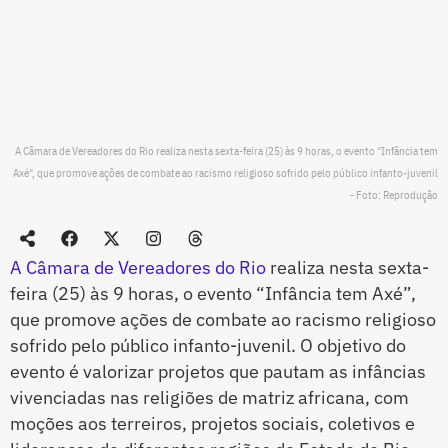
A Câmara de Vereadores do Rio realiza nesta sexta-feira (25) às 9 horas, o evento "Infância tem
Axé", que promove ações de combate ao racismo religioso sofrido pelo público infanto-juvenil
- Foto: Reprodução
A Câmara de Vereadores do Rio
realiza nesta sexta-
feira (25) às 9 horas, o evento “Infância tem Axé”,
que promove ações de combate ao racismo religioso
sofrido pelo público infanto-juvenil. O objetivo do
evento é valorizar projetos que pautam as infâncias
vivenciadas nas religiões de matriz africana, com
moções aos terreiros, projetos sociais, coletivos e