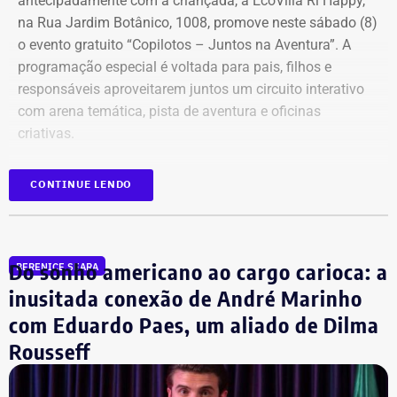
antecipadamente com a criançada, a EcoVilla Ri Happy,
na Rua Jardim Botânico, 1008, promove neste sábado (8)
o evento gratuito “Copilotos – Juntos na Aventura”. A
programação especial é voltada para pais, filhos e
responsáveis aproveitarem juntos um circuito interativo
com arena temática, pista de aventura e oficinas
criativas.
As atividades acontecem das 10h às 18h, divididas em
CONTINUE LENDO
dois turnos (o primeiro das 10h às 13h e o segundo das
14h às 18h). A participação e a entrada são gratuitas,
sujeitas à lotação do espaço, e exigem credenciamento
Do sonho americano ao cargo carioca: a
prévio no local para garantir a brincadeira da garotada.
BERENICE SEARA
inusitada conexão de André Marinho
com Eduardo Paes, um aliado de Dilma
FliSamba celebra a cultura negra e
Rousseff
homenageia Teresa Cristina no
Centro