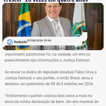
esquema de desvios de recursos públicos durante a
pandemia de Covid-19. Conforme a denúncia do MP, uma
empresa ligada ao empresário teria sido utilizada em
movimentações financeiras investigadas no caso.
Declaração de bens do deputado Rafael Nobre em 2022 — Foto:
Reprodução/Divulgacand
07/08/2026 19:04
Redação
ATUALIZAÇÃO
, às 20h50, com a explicação de que o
crescimento patrimonial foi, na verdade, um erro no
Imóvel de Eduardo Bolsonaro será leiloado por um valor 36% menor ao que
preenchimento das informações à Justiça Eleitoral.
vale originalmente — Foto: REprodução/Google Maps.
Ao enviar os dados do deputado estadual Fábio Silva à
O apartamento que vai à leilão fica na Avenida Pasteu e
Justiça Eleitoral, o seu partido, o União Brasil, errou e
tem cerca de 101 metros quadrados. O imóvel se
declarou um patrimônio de R$ 46,5 milhões em 2026.
encontra no terceiro andar de um edifício de frente para a
Baía de Guanabara.
“Infelizmente o partido colocou dois zeros a mais no
envio da minha declaração de bens. Um erro material do
A Caixa Econômica tentou intimar pessoalmente o ex-