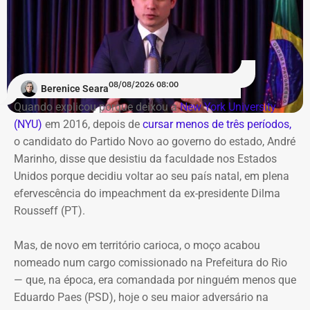
A região da Pequena África recebe neste sábado (8), a
partir das 14h, a 5ª edição da FliSamba. O evento ocupa
a Casa Savana, na Rua Camerino, 162, Centro. A
programação gratuita reúne shows, feira de
08/08/2026 08:00
Berenice Seara
empreendedorismo, lançamentos de livros e debates
Quando explicou porque deixou a
New York University
sobre carnaval e memória
(NYU)
em 2016, depois de
cursar menos de três períodos,
o candidato do Partido Novo ao governo do estado, André
O destaque musical fica por conta das apresentações de
Marinho, disse que desistiu da faculdade nos Estados
Marina Iris e do tradicional grupo Terreiro de Crioulo, além
Unidos porque decidiu voltar ao seu país natal, em plena
de homenagens emocionantes a Teresa Cristina, Milton
efervescência do impeachment da ex-presidente Dilma
Manhães e ao mestre Candeia. A entrada é franca e com
Rousseff (PT).
classificação livre.
Mas, de novo em território carioca, o moço acabou
nomeado num cargo comissionado na Prefeitura do Rio
— que, na época, era comandada por ninguém menos que
Eduardo Paes (PSD), hoje o seu maior adversário na