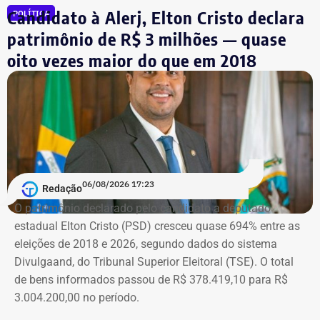
Candidato à Alerj, Elton Cristo declara
POLÍTICA
Símbolo dessa batalha, a atriz e jornalista Cristiane
patrimônio de R$ 3 milhões — quase
Machado vivenciou essa realidade em 2018, quando se
oito vezes maior do que em 2018
tornou conhecida do público ao filmar as agressões que
sofria do ex-marido, o empresário e ex-diplomata Sérgio
Schiller Thompson-Flores. Em setembro do ano seguinte,
a Justiça do Rio o condenou a três anos de prisão em
regime semiaberto.
Em conversa com o TEMPO REAL RJ, Cristiane analisa o
06/08/2026 17:23
Redação
que ainda falta às mulheres na hora de denunciar os
O patrimônio declarado pelo candidato a deputado
companheiros por violência doméstica.
estadual Elton Cristo (PSD) cresceu quase 694% entre as
eleições de 2018 e 2026, segundo dados do sistema
“Creio que duas coisas ainda impedem as mulheres de
Divulgaand, do Tribunal Superior Eleitoral (TSE). O total
seguirem adiante nesta batalha. A vergonha e o medo.
de bens informados passou de R$ 378.419,10 para R$
Porque é necessário ter mais do que coragem para seguir
3.004.200,00 no período.
adiante no enfrentamento à violência doméstica. Pois
muitas têm medo do agressor sob dois pontos de vista. O