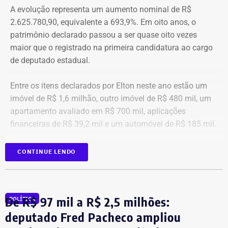
A evolução representa um aumento nominal de R$
primeiro é o temor de continuar viva e estar ao lado do
2.625.780,90, equivalente a 693,9%. Em oito anos, o
agressor. E o outro é o que vai acontecer com ela depois
patrimônio declarado passou a ser quase oito vezes
que a denúncia for feita. Afinal, há o receio que alguma
maior que o registrado na primeira candidatura ao cargo
brecha legal permita que o agressor, de alguma forma,
de deputado estadual.
fique impune”, comenta.
Entre os itens declarados por Elton neste ano estão um
Passados oito anos após as agrssões se tornarem
imóvel de R$ 1,6 milhão, outro imóvel de R$ 480 mil, um
públicas nacionalmente, Cristiane cita qual o principal
apartamento avaliado em R$ 700 mil, aplicações
item que acredita ser necessário que as autoridades
financeiras de R$ 39,2 mil e um automóvel de R$ 185 mil.
tenham mais rigor.
CONTINUE LENDO
“A Lei Maria da Penha é muito boa. Eu fui salva graças a
ela. Mas, infelizmente, ainda é muito falha na
fiscalização. Isso é uma coisa que deixa as mulheres
vulneráveis. Porque apesar de alguma vítima poder
De R$ 97 mil a R$ 2,5 milhões:
POLÍTICA
acionar o botão do pânico, não há uma equipe policial
deputado Fred Pacheco ampliou
que atue para fiscalizar se o agressor, de fato, está