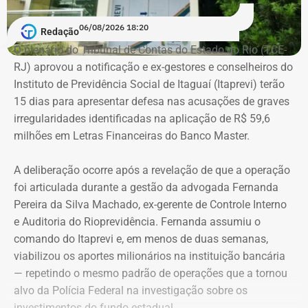
Em documento de consulta pública da Casa da Moeda do
06/08/2026 18:20
Redação
Brasil, Alex Ofredi Melim aparece como representante da
O plenário do Tribunal de Contas do Estado do Rio (TCE-
Melim Corretora de Seguros Ltda., empresa que atua no
RJ) aprovou a notificação e ex-gestores e conselheiros do
setor de seguros e planos de saúde.
Instituto de Previdência Social de Itaguaí (Itaprevi) terão
15 dias para apresentar defesa nas acusações de graves
irregularidades identificadas na aplicação de R$ 59,6
milhões em Letras Financeiras do Banco Master.
A deliberação ocorre após a revelação de que a operação
foi articulada durante a gestão da advogada Fernanda
Pereira da Silva Machado, ex-gerente de Controle Interno
e Auditoria do Rioprevidência. Fernanda assumiu o
comando do Itaprevi e, em menos de duas semanas,
Declaração de bens de Alex Melim em 2026 — Foto:
viabilizou os aportes milionários na instituição bancária
Reprodução/Divulgacand
— repetindo o mesmo padrão de operações que a tornou
alvo da Polícia Federal na investigação sobre os
investimentos do fundo estadual.