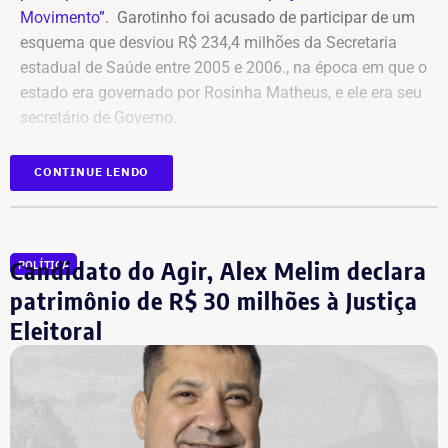
Movimento”
. Garotinho foi acusado de participar de um
esquema que desviou R$ 234,4 milhões da Secretaria
estadual de Saúde entre 2005 e 2006., na época em que o
estado era governado por Rosinha Matheus, e ele era seu
secretário de Governo.
Com isso, a sentença tornou-se definitiva.
CONTINUE LENDO
Como não há mais recursos pendentes após o trânsito
em julgado da ação, o Ministério Público requer a
Candidato do Agir, Alex Melim declara
POLÍTICA
imediata execução da sentença. Além da comunicação à
Justiça Eleitoral, o órgão pede a inclusão do nome de
patrimônio de R$ 30 milhões à Justiça
Garotinho no Cadastro Nacional de Condenados por Ato
Eleitoral
de Improbidade Administrativa.
Garotinho também foi multado