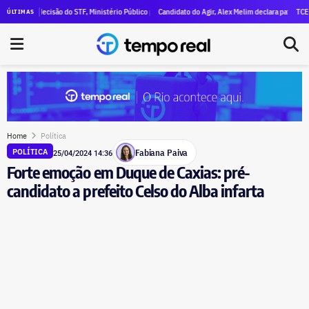
mal declara R$ 47 milhões em patrimônio
s decisão do STF, Ministério Público pede execução da condenação e da inelegibilidade de Garot
Candidato do Agir, Alex Melim declara patrimônio de R$ 30
TCE-RJ devass
ÚLTIMAS
Home
Política
Fabiana Paiva
POLÍTICA
25/04/2024 14:36
Forte emoção em Duque de Caxias: pré-
candidato a prefeito Celso do Alba infarta