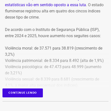
estatísticas vão em sentido oposto a essa luta
. O estado
fluminense registrou alta em quatro dos cincos índices
Além disso, o tribunal aprovou a expedição de ofício com
desse tipo de crime.
cópia integral do processo ao Ministério Público do
Estado do Rio de Janeiro (MPRJ), para que avalie a
De acordo com o Instituto de Segurança Pública (ISP),
apuração de possíveis ilícitos nas esferas cível e criminal,
entre 2024 e 2025, houve aumento nos seguites casos:
e à Secretaria de Regime Próprio e Complementar do
Ministério da Previdência Social.
Violência moral: de 37.571 para 38.819 (crescimento de
3,2%)
Violência patrimonial: de 8.334 para 8.492 (alta de 1,9%)
Violência psicológica: de 47.473 para 48.999 (aumento
de 3,21%)
Violência sexual: de 8.339 para 8.681 (crescimento de
4,1%, a maior alta percentual dos índices).
A única estatística que apresentou queda foi a de
CONTINUE LENDO
violência física, que passou de 43.743 em 2024 para
43.307 registros no ano seguinte, uma baixa de 1%.
Todas as informações constam na página
ISP Mulher
.