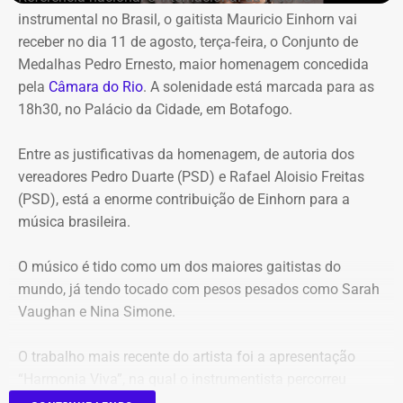
instrumental no Brasil, o gaitista Mauricio Einhorn vai
receber no dia 11 de agosto, terça-feira, o Conjunto de
Entre os principais pontos apontados pela auditoria
Medalhas Pedro Ernesto, maior homenagem concedida
estão:
pela
Câmara do Rio
. A solenidade está marcada para as
18h30, no Palácio da Cidade, em Botafogo.
Mudança brusca na estratégia de investimento: a
alocação em letras financeiras foi elevada de 2% para
Entre as justificativas da homenagem, de autoria dos
20% logo na primeira reunião da nova gestão,
vereadores Pedro Duarte (PSD) e Rafael Aloisio Freitas
desrespeitando os estudos técnicos e pareceres da
(PSD), está a enorme contribuição de Einhorn para a
consultoria financeira contratada, que desaconselhavam
música brasileira.
o investimento de longo prazo.
Rating especulativo: a aplicação prendeu os recursos
O músico é tido como um dos maiores gaitistas do
previdenciários por 10 anos em uma instituição que
mundo, já tendo tocado com pesos pesados como Sarah
possuía rating B+ (grau especulativo com alto risco de
Vaughan e Nina Simone.
inadimplência), violando princípios de segurança e
liquidez.
O trabalho mais recente do artista foi a apresentação
Alteração regimental retroativa: a gestão do Itaprevi
“Harmonia Viva”, na qual o instrumentista percorreu
editou norma com efeitos retroativos para apagar a
diversas unidades pelo Sesc na cidade do Rio.