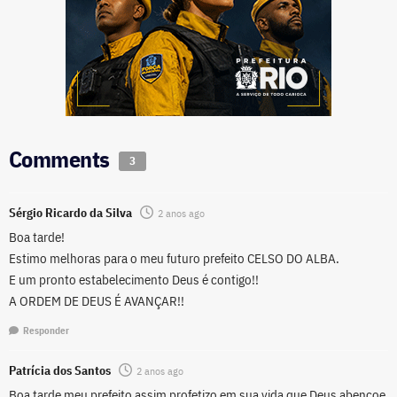
Comments
3
Sérgio Ricardo da Silva
2 anos ago
Boa tarde!
Estimo melhoras para o meu futuro prefeito CELSO DO ALBA.
E um pronto estabelecimento Deus é contigo!!
A ORDEM DE DEUS É AVANÇAR!!
Responder
Patrícia dos Santos
2 anos ago
Boa tarde meu prefeito assim profetizo em sua vida que Deus abençoe