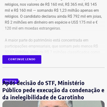
relógios, nos valores de R$ 160 mil, R$ 365 mil, R$ 145
mil e R$ 160 mil — somando R$ 1,23 milhão apenas em
relógios. O candidato declarou ainda R$ 792 mil em joias,
R$ 2 milhões em dinheiro em espécie e US$ 175 mil e €
120 mil em moedas estrangeiras.
A maior parte do patrimônio está concentrada em
participações empresariais, que somam pelo menos R$
32,97 milhões, além de R$ 7 milhões classificados como
“valores de diversos créditos”. Também aparecem na
CONTINUE LENDO
relação imóveis, incluindo uma cobertura declarada por
R$ 884,1 mil e duas casas. Os valores correspondem à
declaração apresentada, sem informações, nos prints,
Após decisão do STF, Ministério
POLÍTICA
sobre marca, modelo ou valor de mercado dos relógios.
Público pede execução da condenação e
da inelegibilidade de Garotinho