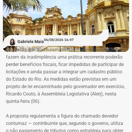
melhora na autoestima e cuidados com o corpo, superar
o medo da violência. Foi quando teve a ideia de criar
turmas exclusivamente femininas como forma de
encorajá-las.
“A ideia de dar aulas especificas para mulheres se
06/08/2026 16:47
Gabriele Maia
defenderem de casos de violência surgiu do encontro
Empresas que acumulam dívidas milionárias de ICMS e
entre a prática do esporte e a observação de uma
fazem da inadimplência uma prática recorrente poderão
demanda real do cotidiano feminino. O principal gatilho
perder benefícios fiscais, ficar impedidas de participar de
que muitas sentem é a constatação do medo. Por isso, os
Evolução do patrimônio declarado por Fred Pacheco à Justiça Eleitoral
licitações e ainda passar a integrar um cadastro público
treinamentos vão além dos socos. O foco principal é a
entre 2012 e 2026, em valores nominais e corrigidos pela inflação (IPCA) –
do Estado do Rio. As medidas estão previstas em um
consciência situacional e a capacidade de reação rápida
Tabela: Imagem gerada por IA
projeto de lei encaminhado pelo governador em exercício,
antes mesmo que o contato físico aconteça”, comenta.
Ricardo Couto, à Assembleia Legislativa (Alerj), nesta
Apesar da recuperação, o valor ainda está 16,3% abaixo,
quinta-feira (06).
em termos nominais, do pico registrado em 2022.
Quando a comparação é feita em valores corrigidos pela
A proposta regulamenta a figura do chamado devedor
inflação, a diferença chega a 30,1%.
contumaz — contribuinte que, segundo o governo, utiliza
o não pagamento de tributos como estratégia para obter