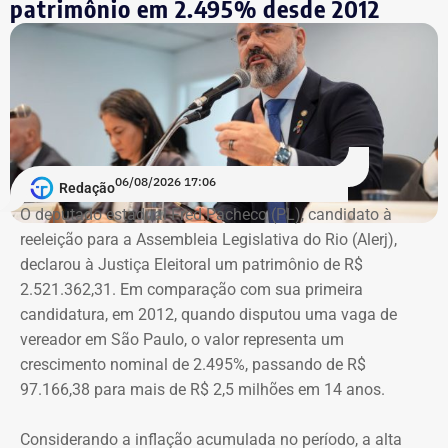
próximo da vítima e, consequentemente, sofra a punição
patrimônio em 2.495% desde 2012
por ter violado alguma medida protetiva, por exemplo.
Além disso, também penso que deveria ter mais preparo
com as pessoas que trabalhem na linha de frente desse
combate. Ou seja, juízes, assistentes sociais e psicólogos
que atuem com as mulheres que são vítimas de
agressões”, argumentou.
06/08/2026 17:06
Redação
Na declaração apresentada em 2018, quando terminou a
A atriz foi a primeira mulher a receber o benefício do
O deputado estadual Fred Pacheco (PL), candidato à
eleição como suplente, Elton Cristo informou possuir três
“botão do pânico”, ferramenta criada em 2019 pela
reeleição para a Assembleia Legislativa do Rio (Alerj),
veículos, um consórcio não contemplado e depósitos em
Polícia Militar do Rio. O objeto é conectado a uma
declarou à Justiça Eleitoral um patrimônio de R$
conta corrente, totalizando R$ 378,4 mil.
tornozeleira eletrônica usada pelo agressor. Em caso de
2.521.362,31. Em comparação com sua primeira
aproximação, a central de monitoramento é acionada e
candidatura, em 2012, quando disputou uma vaga de
Quatro anos depois, nas eleições de 2022, quando voltou
entra em contato com a vítima e o agressor por telefone.
vereador em São Paulo, o valor representa um
a disputar uma vaga na Assembleia Legislativa (Alerj) e
crescimento nominal de 2.495%, passando de R$
novamente ficou como suplente, o patrimônio declarado
97.166,38 para mais de R$ 2,5 milhões em 14 anos.
saltou para R$ 1.658.540,00. Na ocasião, os bens
passaram a incluir um apartamento avaliado em R$ 560
Considerando a inflação acumulada no período, a alta