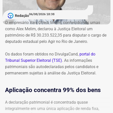
O órgão também requer que o ex-governador seja
intimado a quitar os valores da condenação. Segundo os
06/08/2026 18:38
cálculos atualizados apresentados à Justiça, o
Redação
ressarcimento ao erário, originalmente fixado em R$
O empresário Alex Ofredi Melim, conhecido nas urnas
234,4 milhões, chega hoje a R$ 2,55 bilhões. O MP ainda
como Alex Melim, declarou à Justiça Eleitoral um
cobra R$ 778,9 mil de multa civil e R$ 11,9 milhões por
patrimônio de R$ 30.233.522,35 para disputar o cargo de
danos morais coletivos.
deputado estadual pelo Agir no Rio de Janeiro.
Com informações do colunista Lauro Jardim, do jornal “O
Globo”
Os dados foram obtidos no DivulgaCand,
portal do
Tribunal Superior Eleitoral (TSE)
. As informações
patrimoniais são autodeclaradas pelos candidatos e
permanecem sujeitas à análise da Justiça Eleitoral.
Aplicação concentra 99% dos bens
A declaração patrimonial é concentrada quase
integralmente em uma única aplicação de renda fixa,