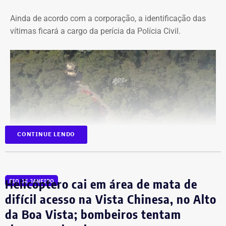
Ainda de acordo com a corporação, a identificação das
vítimas ficará a cargo da perícia da Polícia Civil.
CONTINUE LENDO
Carros dos bombeiros na área da Vista Chinesa — Foto: Reprodução/TV
Helicóptero cai em área de mata de
RIO DE JANEIRO
Globo
difícil acesso na Vista Chinesa, no Alto
Destroços da aeronave, um Robinson 44, foram
da Boa Vista; bombeiros tentam
localizados pela equipe do Grupamento de Operações