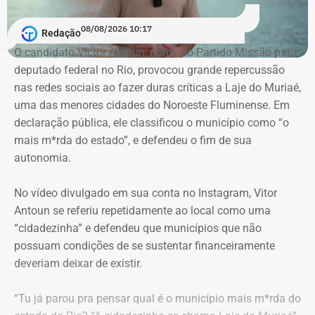
que os dados foram extraídos do aparelho sem o
acompanhamento de representantes da OAB e dos
08/08/2026 10:17
Redação
advogados de defesa.
O candidato Victor Antoun, nome do Partido Missão para
deputado federal no Rio, provocou grande repercussão
Moraes, porém, afastou a alegação de que teria havido
nas redes sociais ao fazer duras críticas a Laje do Muriaé,
violação da cadeia de custódia das provas. Segundo o
uma das menores cidades do Noroeste Fluminense. Em
ministro, não existem “quaisquer indícios ou evidências
declaração pública, ele classificou o município como “o
concretas” que sustentem essa possibilidade. Ele
mais m*rda do estado”, e defendeu o fim de sua
também descartou a hipótese de que o sigilo das
autonomia.
comunicações profissionais de Alessandro Carracena, na
condição de advogado, tenha sido comprometido.
No vídeo divulgado em sua conta no Instagram, Vitor
Antoun se referiu repetidamente ao local como uma
Além de rejeitar o recurso da defesa de Carracena, o
“cidadezinha” e defendeu que municípios que não
ministro do STF votou por negar pedidos de outros
possuam condições de se sustentar financeiramente
investigados na Operação Anomalia. O ministro defendeu
deveriam deixar de existir.
que se mantenham as prisões do policial militar Flávio
Cosme Menezes Pereira e que Luiz Eduardo Cunha
“Tu já parou pra pensar qual é o município mais m*rda do
Gonçalves, ex-assessor parlamentar, continue detido em