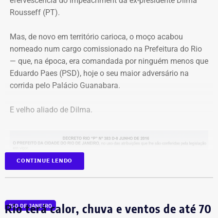
efervescência do impeachment da ex-presidente Dilma
Manhães e ao mestre Candeia. A entrada é franca e com
incomum: ao invés de prometer levar recursos ou
Rousseff (PT).
classificação livre.
investimentos para a cidade, o candidato defende que ela
simplesmente deixe de existir.
Mas, de novo em território carioca, o moço acabou
nomeado num cargo comissionado na Prefeitura do Rio
— que, na época, era comandada por ninguém menos que
Eduardo Paes (PSD), hoje o seu maior adversário na
corrida pelo Palácio Guanabara.
E velho aliado de Dilma.
CONTINUE LENDO
Programação reúne música, livros, empreendedorismo e debates sobre
carnaval e memória — Foto: Marina Calderon/Divulgação
Na Secretaria municipal da Casa Civil, André Marinho
Rio terá calor, chuva e ventos de até 70
RIO DE JANEIRO
Festival de dança ocupa a Praça
permaneceu até dezembro. Marcelo Crivella