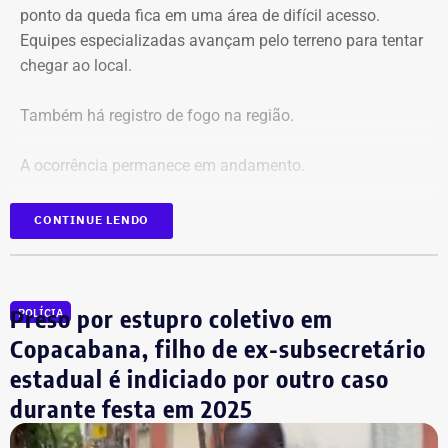
ponto da queda fica em uma área de difícil acesso.
Equipes especializadas avançam pelo terreno para tentar
chegar ao local.
Também há registro de fogo na região.
A ocorrência permanece em andamento.
*Em atualização
CONTINUE LENDO
Preso por estupro coletivo em
POLÍCIA
Copacabana, filho de ex-subsecretário
estadual é indiciado por outro caso
durante festa em 2025