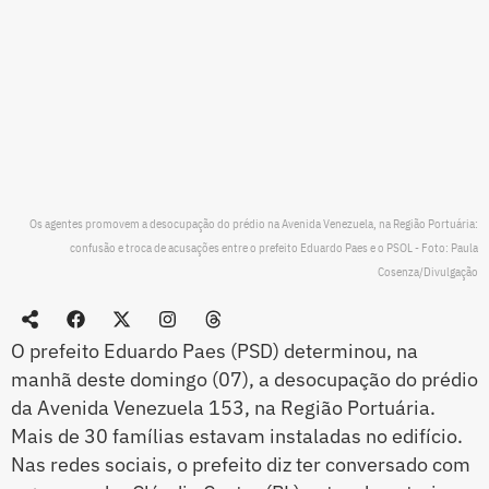
Os agentes promovem a desocupação do prédio na Avenida Venezuela, na Região Portuária:
confusão e troca de acusações entre o prefeito Eduardo Paes e o PSOL - Foto: Paula
Cosenza/Divulgação
O prefeito Eduardo Paes (PSD) determinou, na
manhã deste domingo (07), a desocupação do prédio
da Avenida Venezuela 153, na Região Portuária.
Mais de 30 famílias estavam instaladas no edifício.
Nas redes sociais, o prefeito diz ter conversado com