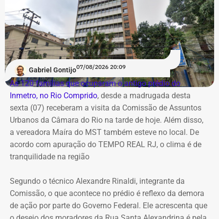
Domingo terá calor e ventos mais
fortes
Já no domingo (9), o vento volta a ganhar força. A
previsão aponta rajadas entre 50 km/h e 70 km/h em
07/08/2026 20:09
Gabriel Gontijo
todo o estado do Rio. O aumento está associado à
As 120 famílias que ocuparam o antigo prédio do
chegada de uma nova frente fria, que avança pelo
Inmetro, no Rio Comprido
, desde a madrugada desta
Sudeste.
sexta (07) receberam a visita da Comissão de Assuntos
Urbanos da Câmara do Rio na tarde de hoje. Além disso,
Na cidade do Rio, o domingo será mais quente, com
a vereadora Maíra do MST também esteve no local. De
mínima prevista de 21°C e máxima de 36°C. A previsão
acordo com apuração do TEMPO REAL RJ, o clima é de
indica sol entre nuvens durante o dia, com aumento da
tranquilidade na região
nebulosidade e possibilidade de pancadas de chuva à
noite.
Segundo o técnico Alexandre Rinaldi, integrante da
Comissão, o que acontece no prédio é reflexo da demora
A mudança ocorre com o afastamento da frente fria que
de ação por parte do Governo Federal. Ele acrescenta que
atuou sobre o estado e a aproximação de um novo
o desejo dos moradores da Rua Santa Alexandrina é pela
sistema.