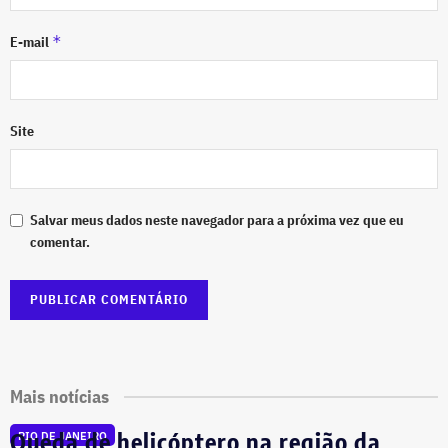
*
E-mail
Site
Salvar meus dados neste navegador para a próxima vez que eu
comentar.
Mais notícias
Queda de helicóptero na região da
RIO DE JANEIRO