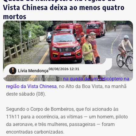
Vista Chinesa deixa ao menos quatro
mortos
08/08/2026 12:31
Lívia Mendonça
Quatro pessoas morreram
na queda de um helicóptero na
região da Vista Chinesa
, no Alto da Boa Vista, na manhã
deste sábado (08).
Segundo o Corpo de Bombeiros, que foi acionado às
11h11 para a ocorrência, as vítimas — um homem, piloto
da aeronave, e três mulheres, passageiras — foram
encontradas carbonizadas.