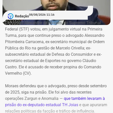
Investigado em um terceiro caso
08/08/2026 11:16
Redação
Vitor Hugo também é alvo de outra investigação. Em
O ministro Alexandre de Moraes, do Supremo Tribunal
julho, a Delegacia de Atendimento à Mulher (Deam) da
Federal (STF) votou, em julgamento virtual na Primeira
Zona Sul instaurou um inquérito após receber do
Turma, para que continue preso o advogado Alessandro
Ministério Público do Rio (MPRJ) uma notícia de fato que
Pitombeira Carracena, ex-secretário municipal de Ordem
apontava um possível estupro contra uma adolescente de
Pública do Rio na gestão de Marcelo Crivella; ex-
17 anos durante o pré-carnaval deste ano.
subsecretário estadual de Defesa do Consumidor e ex-
secretário estadual de Esportes no governo Cláudio
A investigação está em andamento e tramita sob sigilo.
Castro. Ele é acusado de receber propina do Comando
Vermelho (CV).
A audiência do caso de estupro coletivo em Copacabana,
que ocorreria na sexta-feira (07), foi adiada para a
Moraes defendeu que o advogado, preso desde setembro
próxima quinta-feira (13).
de 2025, siga na prisão. Ele foi alvo das recentes
operações Zargun e Anomalia —
que também levaram à
Com informações do portal “g1”.
prisão do ex-deputado estadual TH Joias
e que apuraram
relações políticas da facção e tráfico de influência.