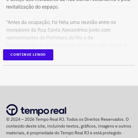
revitalização do espaço.
Com informações do Climatempo.
“Antes da ocupação, foi feita uma reunião entre os
moradores da Rua Santa Alexandrina junto com
representantes da Prefeitura do Rio e da
Superintendência de Patrimônio da União para limpar o
terreno até passar para o Arquivo Nacional. Mas o
CONTINUE LENDO
Governo Federal demorou tanto para agir que hoje
aconteceu essa ocupação. O desejo dos moradores daqui
é pela revitalização do prédio com essa nova função”,
comentou.
Integrante de movimento afirma que
ocupação aconteceu após quatro
© 2024 – 2026 Tempo Real RJ. Todos os Direitos Reservados. O
despdejos
conteúdo deste site, incluindo textos, gráficos, imagens e outros
materiais, é propriedade do Tempo Real RJ e está protegido