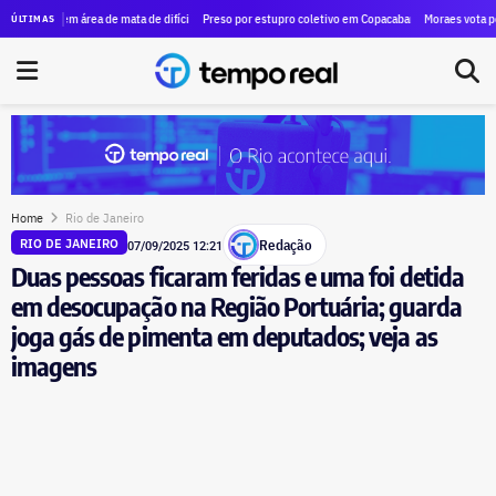
 menos quatro mortos
 em área de mata de difícil acesso na Vista Chinesa, no Alto da Boa Vista; bombeiros tentam chega
Preso por estupro coletivo em Copacabana, filho de ex-subsecretário
Moraes vota por manter p
ÚLTIMAS
Home
Rio de Janeiro
Redação
RIO DE JANEIRO
07/09/2025 12:21
Duas pessoas ficaram feridas e uma foi detida
em desocupação na Região Portuária; guarda
joga gás de pimenta em deputados; veja as
imagens