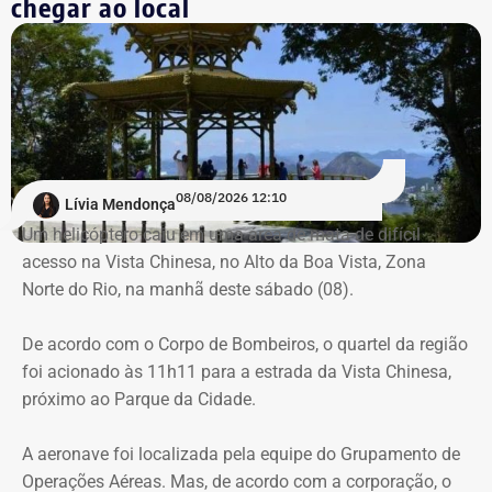
chegar ao local
Aéreas.
Há registro de fogo na região, e militares especializados
em combate a incêndios florestais também foram
mobilizados.
08/08/2026 12:10
Lívia Mendonça
Um helicóptero caiu em uma área de mata de difícil
acesso na Vista Chinesa, no Alto da Boa Vista, Zona
Norte do Rio, na manhã deste sábado (08).
De acordo com o Corpo de Bombeiros, o quartel da região
foi acionado às 11h11 para a estrada da Vista Chinesa,
próximo ao Parque da Cidade.
A aeronave foi localizada pela equipe do Grupamento de
Operações Aéreas. Mas, de acordo com a corporação, o