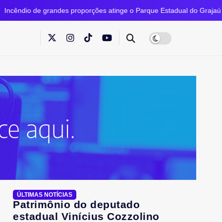
randes proporções atinge o Parque Estadual do Grajaú
ÚLTIMAS NOTÍCIAS
Patrimônio do deputado
estadual Vinícius Cozzolino