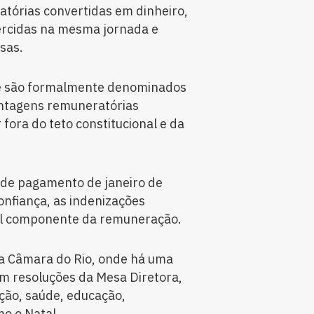
tórias convertidas em dinheiro,
ercidas na mesma jornada e
sas.
ue são formalmente denominados
antagens remuneratórias
 fora do teto constitucional e da
a de pagamento de janeiro de
nfiança, as indenizações
pal componente da remuneração.
a Câmara do Rio, onde há uma
em resoluções da Mesa Diretora,
ção, saúde, educação,
o o Natal.