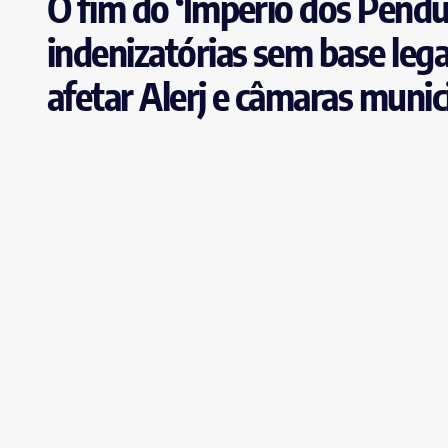
O fim do ‘Império dos Pendu
indenizatórias sem base leg
afetar Alerj e câmaras munic