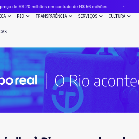
0 milhões em contrato de R$ 56 milhões
Incêndio de g
ICA
RIO
TRANSPARÊNCIA
SERVIÇOS
CULTURA
CAS