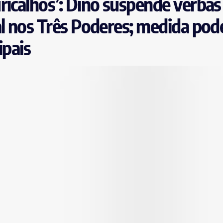
ricalhos’: Dino suspende verbas
al nos Três Poderes; medida pod
ipais