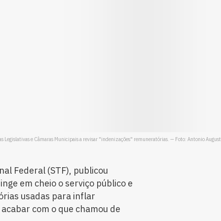
ias Legislativas e Câmaras Municipais a revisar "indenizações" remuneratórias. — Foto: Antonio Augus
nal Federal (STF), publicou
inge em cheio o serviço público e
órias usadas para inflar
o acabar com o que chamou de