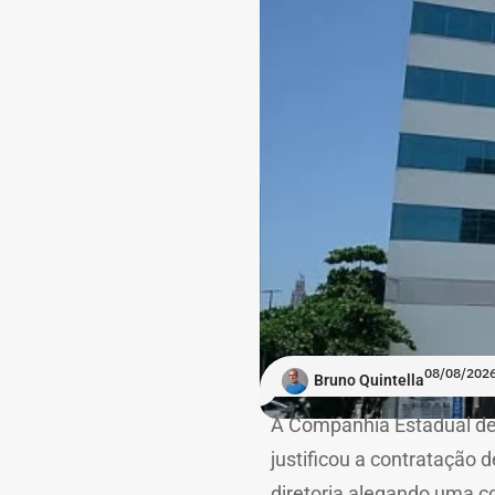
08/08/2026
Bruno Quintella
A Companhia Estadual de 
justificou a contratação 
diretoria alegando uma c