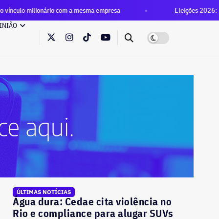
com a mesma empresa
Eleições 2026: primeiro debate da dis
INIÃO
ÚLTIMAS NOTÍCIAS
Água dura: Cedae cita violência no
Rio e compliance para alugar SUVs