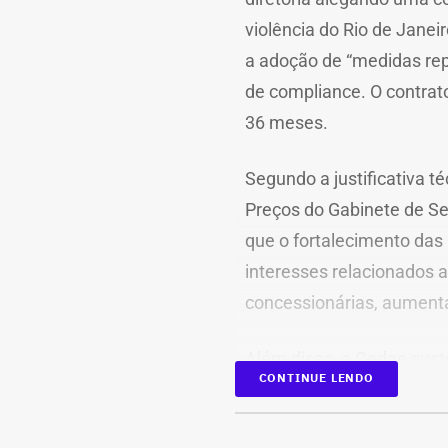
violência do Rio de Jane
a adoção de “medidas rep
de compliance. O contrato
36 meses.
Segundo a justificativa t
Preços do Gabinete de Se
que o fortalecimento das 
interesses relacionados a
concessionárias, aumentan
Além disso, a Cedae suste
CONTINUE LENDO
no estado, especialmente
Fluminense, reforça a ne