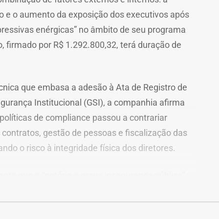
iro e o aumento da exposição dos executivos após
ressivas enérgicas” no âmbito de seu programa
, firmado por R$ 1.292.800,32, terá duração de
écnica que embasa a adesão à Ata de Registro de
gurança Institucional (GSI), a companhia afirma
políticas de compliance passou a contrariar
 contratos, gestão de pessoas e fiscalização das
do o risco à integridade física dos diretores.
nta que a “notória e grave insegurança pública”
 no município do Rio de Janeiro e na Baixada
cessidade de proteção aos executivos.