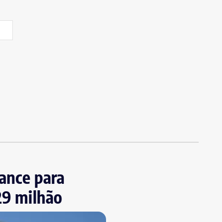
iance para
29 milhão