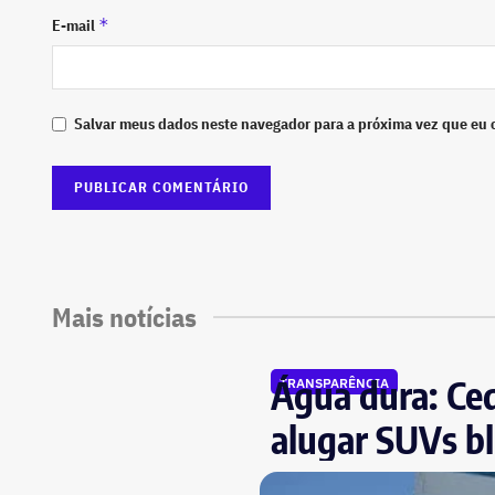
*
E-mail
Salvar meus dados neste navegador para a próxima vez que eu 
Mais notícias
Água dura: Ced
TRANSPARÊNCIA
alugar SUVs bl