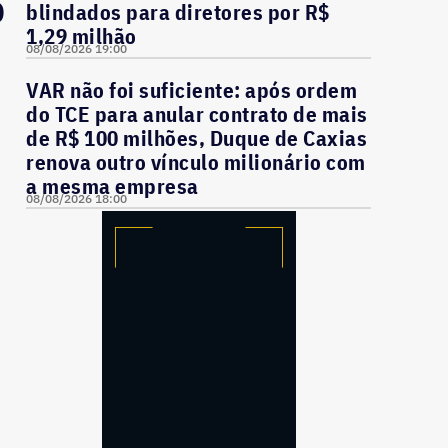
o
blindados para diretores por R$
1,29 milhão
08/08/2026 19:00
VAR não foi suficiente: após ordem
do TCE para anular contrato de mais
de R$ 100 milhões, Duque de Caxias
renova outro vínculo milionário com
a mesma empresa
08/08/2026 18:00