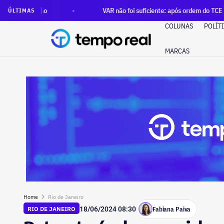
VAR não foi suficiente: após ordem do TCE para anular contrato 
ÚLTIMAS
COLUNAS
POLÍT
MARCAS
Home
Rio de Janeiro
Fabiana Paiva
RIO DE JANEIRO
18/06/2024 08:30