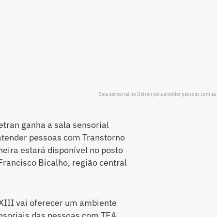
Sala sensorial no Detran para atender pessoas com a
etran ganha a sala sensorial
atender pessoas com Transtorno
oneira estará disponível no posto
Francisco Bicalho, região central
III vai oferecer um ambiente
nsoriais das pessoas com TEA,