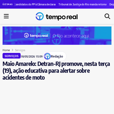
ão de funcionamento da Refit
co candidatos do PP à Câmara declaram mais de R$ 1,7 milhão em dinheiro vivo ao TSE
Tribunal de Justiça do Rio manda retomar ação contra Cri
Deputado fede
ÚLTIMAS
Home
Serviços
Redação
SERVIÇOS
18/05/2026 15:09
Maio Amarelo: Detran-RJ promove, nesta terça
(19), ação educativa para alertar sobre
acidentes de moto