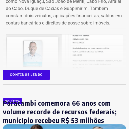
como Nova Iguaçu, São João de Meriti, Cabo Frio, Arraial
do Cabo, Duque de Caxias e Guapimirim. Também
constam dois veículos, aplicações financeiras, saldos em
contas bancárias e direitos de posse sobre imóveis.
CONTINUE LENDO
Paracambi comemora 66 anos com
POLÍTICA
volume recorde de recursos federais;
Na disputa de 2022, quando foi eleito para a Câmara dos
município recebeu R$ 53 milhões
Deputados, o parlamentar havia informado R$