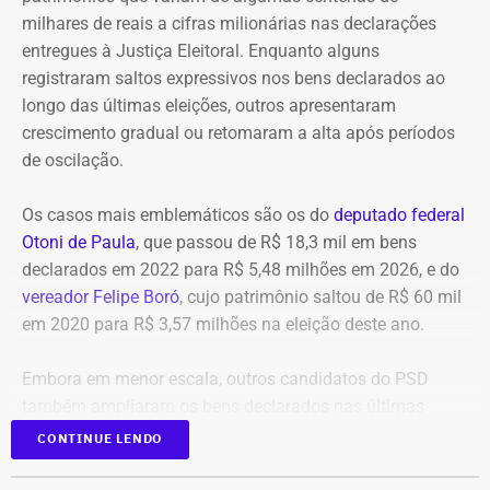
custos para o CREA-RJ, que passará a receber consultoria
milhares de reais a cifras milionárias nas declarações
direta da empresa.
entregues à Justiça Eleitoral. Enquanto alguns
registraram saltos expressivos nos bens declarados ao
Entre as áreas previstas na parceria estão pesquisa
longo das últimas eleições, outros apresentaram
aplicada em Inteligência Artificial e IA Generativa,
crescimento gradual ou retomaram a alta após períodos
sistemas de apoio à decisão técnica, visão
de oscilação.
computacional e processamento de dados de sensores,
imagens, drones, projetos e sistemas operacionais.
Os casos mais emblemáticos são os do
deputado federal
Otoni de Paula
, que passou de R$ 18,3 mil em bens
Também estão previstas aplicações de Digital Twins, BIM
declarados em 2022 para R$ 5,48 milhões em 2026, e do
e ambientes virtuais em projetos, planejamento, inspeção,
vereador Felipe Boró
, cujo patrimônio saltou de R$ 60 mil
operação, manutenção, treinamento e segurança, além de
em 2020 para R$ 3,57 milhões na eleição deste ano.
tecnologias de robótica e sistemas autônomos voltadas
para obras, plantas industriais, infraestrutura, agronomia
Embora em menor escala, outros candidatos do PSD
e geociências.
também ampliaram os bens declarados nas últimas
eleições, como Laura Carneiro, Hugo Leal, Rafael Aloisio
CONTINUE LENDO
A parceria inclui ainda infraestrutura de computação de
Freitas, Marcio Ribeiro e Marcelo Diniz.
alto desempenho para desenvolvimento e execução de