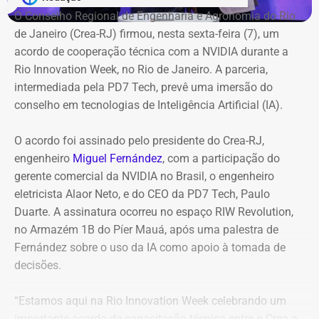
O Conselho Regional de Engenharia e Agronomia do Rio
Jogo do Brasileirão Feminino adiado
de Janeiro (Crea-RJ) firmou, nesta sexta-feira (7), um
acordo de cooperação técnica com a NVIDIA durante a
O jogo entre Fluminense e Botafogo que aconteceria a
Rio Innovation Week, no Rio de Janeiro. A parceria,
partir das 21h30 desta sexta (07), no Estádio Nilton
intermediada pela PD7 Tech, prevê uma imersão do
Santos, válido pelo Brasileirão Feminino, também foi
conselho em tecnologias de Inteligência Artificial (IA).
adiado. De acordo com a Confederação Brasileira de
Futebol (CBF). “por conta dos alertas da Defesa Civil de
O acordo foi assinado pelo presidente do Crea-RJ,
fortes ventos no Rio de Janeiro”, o clássico teve a
engenheiro
Miguel Fernández
, com a participação do
mudança de data para segunda (10) às 18 horas.
gerente comercial da NVIDIA no Brasil, o engenheiro
eletricista Alaor Neto, e do CEO da PD7 Tech, Paulo
Duarte. A assinatura ocorreu no espaço RIW Revolution,
no Armazém 1B do Píer Mauá, após uma palestra de
Fernández sobre o uso da IA como apoio à tomada de
decisões.
“Estamos aqui na Rio Innovation Week celebrando um
importante acordo de capacitação técnica entre o Crea e