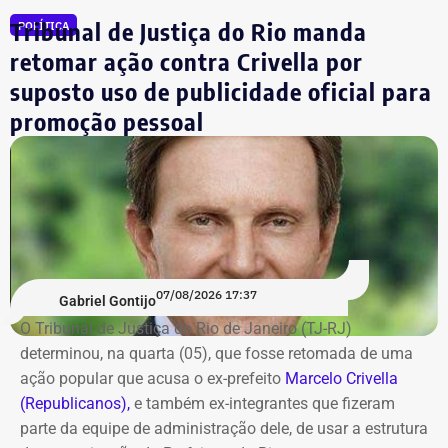
Julio Lopes
R$ 210.642,00*
Tribunal de Justiça do Rio manda
POLÍTICA
Dr. Luizinho
R$ 150.000,00
retomar ação contra Crivella por
Leniel Borel
R$ 104.500,00
suposto uso de publicidade oficial para
*Valor correspondente à soma de R$ 122.642,00 em espécie
promoção pessoal
convertidos de dólar e R$ 88.000,00 em reais declarados em dinheiro
vivo.
Os dados são públicos e ficam disponíveis para consulta
no sistema DivulgaCandContas, do TSE.
07/08/2026 17:37
Gabriel Gontijo
O Tribunal de Justiça do Rio de Janeiro (TJ-RJ)
determinou, na quarta (05), que fosse retomada de uma
ação popular que acusa o ex-prefeito
Marcelo Crivella
(Republicanos),
e também ex-integrantes que fizeram
parte da equipe de administração dele, de usar a estrutura