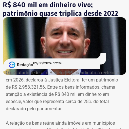
R$ 840 mil em dinheiro vivo;
Lyra Reis, aléga que a gestão Crivella usou perfis oficiais
patrimônio quase triplica desde 2022
da prefeitura em redes sociais, no Diário Oficial do
Município e em outros canais institucionais para divulgar
conteúdos que, segundo ação, iam além da informação
do poder público e promoviam pessoalmente o então
prefeito e integrantes do governo.
A acusação afirma que esses canais passaram a
07/08/2026 17:36
apresentar Crivella como responsável direto por obras,
Redação
serviços e programas públicos. Um exemplo disso,
O deputado federal o Bebeto (PP), candidato à reeleição
segundo a Ação Popular, foram as publicações em que
em 2026, declarou à Justiça Eleitoral ter um patrimônio
Crivella aparece anunciando entregas de obras e
de R$ 2.958.321,56. Entre os bens informados, chama
reformas de praças, além de mensagens em primeira
atenção a existência de R$ 840 mil em dinheiro em
pessoa, como: “Estamos aqui recuperando os aparelhos
espécie, valor que representa cerca de 28% do total
da praça”.
declarado pelo parlamentar.
*Com informações do g1
A relação de bens reúne ainda imóveis em municípios