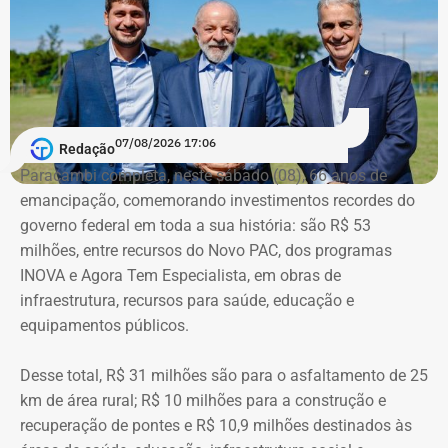
1.065.439,98 em bens. Na época, mantinha R$ 50 mil em
dinheiro vivo.
Em quatro anos, o patrimônio de Bebeto cresceu R$
1.892.881,58, alta de 177,7%. Já o valor mantido em
espécie saltou de R$ 50 mil para R$ 840 mil, aumento de
07/08/2026 17:06
Redação
R$ 790 mil, ou 1.580%.
Paracambi completa, neste sábado (08), 66 anos de
emancipação, comemorando investimentos recordes do
A relação de bens foi informada pelo próprio candidato à
governo federal em toda a sua história: são R$ 53
Justiça Eleitoral durante o registro da candidatura. As
milhões, entre recursos do Novo PAC, dos programas
declarações são públicas e podem ser consultadas por
INOVA e Agora Tem Especialista, em obras de
qualquer eleitor no sistema DivulgaCand, do Tribunal
infraestrutura, recursos para saúde, educação e
Superior Eleitoral (TSE).
equipamentos públicos.
Desse total, R$ 31 milhões são para o asfaltamento de 25
km de área rural; R$ 10 milhões para a construção e
recuperação de pontes e R$ 10,9 milhões destinados às