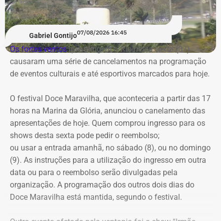
A articulação de recursos para Paracambi estão por trás
da escolha de tentar uma vaga de deputado estadual no
Rio novamente, segundo
André Ceciliano
, que preferiu
07/08/2026 16:45
Gabriel Gontijo
não disputar cargos federais. De acordo com o político,
Os fortes ventos
que atingem o Rio nesta sexta (07)
ele não quis tentar uma vaga de deputado federal porque
causaram uma série de cancelamentos na programação
não queria disputar votos com parlamentares que
de eventos culturais e até esportivos marcados para hoje.
ajudaram o governo de seu filho em Paracambi.
O festival Doce Maravilha, que aconteceria a partir das 17
“A estratégia é de soma, não de competição”, disse.
horas na Marina da Glória, anunciou o canelamento das
apresentações de hoje. Quem comprou ingresso para os
shows desta sexta pode pedir o reembolso;
ou usar a entrada amanhã, no sábado (8), ou no domingo
(9). As instruções para a utilização do ingresso em outra
data ou para o reembolso serão divulgadas pela
organização. A programação dos outros dois dias do
Doce Maravilha está mantida, segundo o festival.