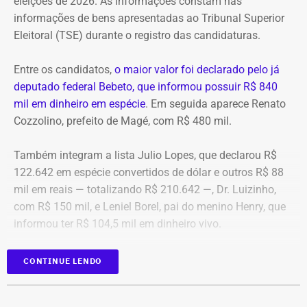
eleições de 2026. As informações constam nas
algo que nunca foi feito, de acordo com a investigação.
informações de bens apresentadas ao Tribunal Superior
Eleitoral (TSE) durante o registro das candidaturas.
*Com informações do blog do Octávio Guedes, do portal
g1
Entre os candidatos,
o maior valor foi declarado pelo já
deputado federal Bebeto, que informou possuir R$ 840
mil em dinheiro em espécie
. Em seguida aparece Renato
Cozzolino, prefeito de Magé, com R$ 480 mil.
Também integram a lista Julio Lopes, que declarou R$
122.642 em espécie convertidos de dólar e outros R$ 88
mil em reais — totalizando R$ 210.642 —, Dr. Luizinho,
com R$ 150 mil, e Leniel Borel, pai do menino Henry, que
informou ter R$ 104,5 mil em dinheiro vivo.
Candidato
Valor declarado em
CONTINUE LENDO
Bebeto
R$ 840.000,00
Renato Cozzolino
R$ 480.000,00