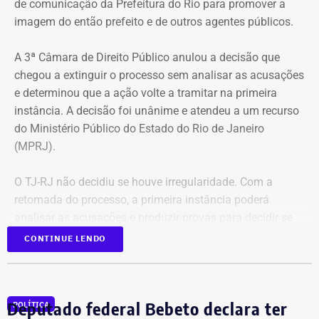
de comunicação da Prefeitura do Rio para promover a
imagem do então prefeito e de outros agentes públicos.
A 3ª Câmara de Direito Público anulou a decisão que
chegou a extinguir o processo sem analisar as acusações
e determinou que a ação volte a tramitar na primeira
instância. A decisão foi unânime e atendeu a um recurso
do Ministério Público do Estado do Rio de Janeiro
(MPRJ).
O TJ-RJ não decidiu se houve irregularidade. Com a
retomada do processo, a primeira instância poderá
analisar as acusações e produzir provas para decidir se
houve uso indevido da publicidade oficial.
CONTINUE LENDO
Advogado apresentou Ação Popular
Deputado federal Bebeto declara ter
POLÍTICA
A ação popular, apresentada pelo advogado Fernando