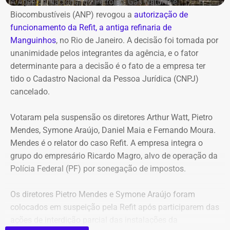
A Agência Nacional do Petróleo, Gás Natural e
Biocombustíveis (ANP) revogou a
autorização de
funcionamento da Refit, a antiga refinaria de
Manguinhos
, no Rio de Janeiro. A decisão foi tomada por
unanimidade pelos integrantes da agência, e o fator
determinante para a decisão é o fato de a empresa ter
tido o Cadastro Nacional da Pessoa Jurídica (CNPJ)
cancelado.
Votaram pela suspensão os diretores Arthur Watt, Pietro
Mendes, Symone Araújo, Daniel Maia e Fernando Moura.
Mendes é o relator do caso Refit. A empresa integra o
grupo do empresário Ricardo Magro, alvo de operação da
Polícia Federal (PF) por sonegação de impostos.
Os diretores Pietro Mendes e Symone Araújo foram
colocados em suspeição pela Refit após participarem das
ações de interdição parcial das instalações da