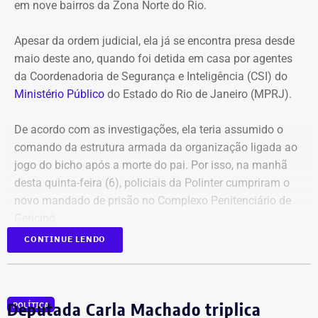
em nove bairros da Zona Norte do Rio.
Apesar da ordem judicial, ela já se encontra presa desde
maio deste ano, quando foi detida em casa por agentes
da Coordenadoria de Segurança e Inteligência (CSI) do
Ministério Público
do Estado do Rio de Janeiro (MPRJ).
De acordo com as investigações, ela teria assumido o
comando da estrutura armada da organização ligada ao
jogo do bicho após a morte do pai. Por isso, na manhã
desta quinta-feira (6), policiais da Polinter cumpriram o
novo mandado de prisão no Complexo Penitenciário de
Gericinó.
CONTINUE LENDO
Além dela, outros 12 réus foram alvo de mandados de
busca e deverão se apresentar à Justiça. As ordens
judiciais foram expedidas pelo juiz Alexandre Abrahão
Deputada Carla Machado triplica
POLÍTICA
Teixeira, da 3ª Vara Especializada em Organização