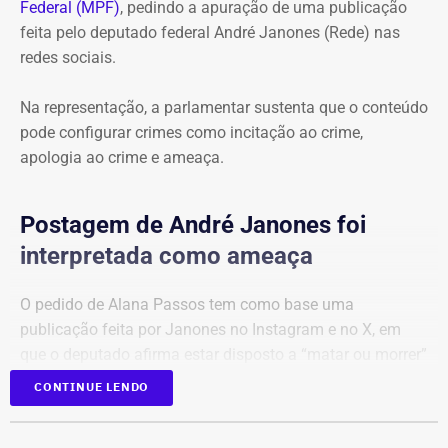
da Secretaria Municipal de Ordem Pública (Seop),
Federal (MPF)
, pedindo a apuração de uma publicação
Instituto Municipal de Vigilância Sanitária (IVISA-Rio),
feita pelo deputado federal André Janones (Rede) nas
Guarda Municipal, Comlurb, CET-Rio, Defesa Civil,
redes sociais.
Secretaria Municipal de Desenvolvimento Urbano, além
da Secretaria de Estado de Segurança Pública, Polícia
Na representação, a parlamentar sustenta que o conteúdo
Militar, Light e Águas do Rio.
pode configurar crimes como incitação ao crime,
apologia ao crime e ameaça.
Todo o material apreendido foi encaminhado ao Depósito
Público Municipal de Bonsucesso.
Postagem de André Janones foi
interpretada como ameaça
O pedido de Alana Passos tem como base uma
publicação feita por Janones no Instagram e no X, em
que o deputado afirma estar disposto a “matar ou morrer”
para “livrar nosso país da extrema direita de uma vez por
CONTINUE LENDO
todas”.