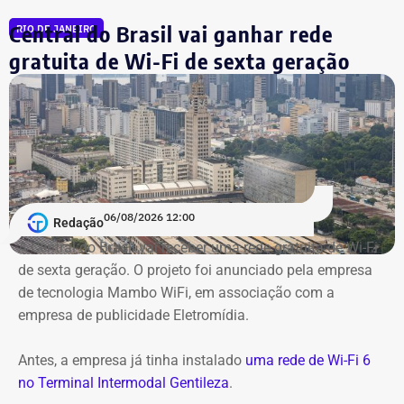
Na mesma mensagem, ele também declara que fará “o
Central do Brasil vai ganhar rede
que precisa ser feito” e conclui com a frase: “É guerra”.
RIO DE JANEIRO
gratuita de Wi-Fi de sexta geração
06/08/2026 12:00
Redação
A Central do Brasil vai receber uma rede gratuita de Wi-Fi
de sexta geração. O projeto foi anunciado pela empresa
de tecnologia Mambo WiFi, em associação com a
empresa de publicidade Eletromídia.
Antes, a empresa já tinha instalado
uma rede de Wi-Fi 6
no Terminal Intermodal Gentileza
.