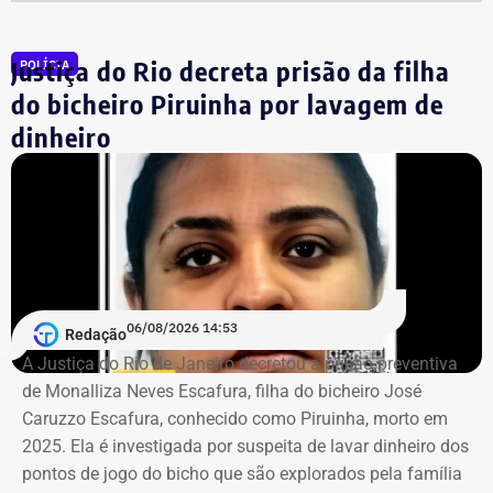
bicicletas.
Justiça do Rio decreta prisão da filha
POLÍCIA
A intervenção também prevê 1,4 km de ciclovias, além de
infraestrutura subterrânea para redes de energia,
do bicheiro Piruinha por lavagem de
telecomunicações e esgoto. A proposta é que a área seja
dinheiro
mantida por uma associação responsável pela
conservação e manutenção dos espaços.
O projeto imobiliário, de responsabilidade da RJZ Cyrela,
é inspirador em um modelo parecido ao que já acontece
na Península, no Rio2 e no Centro Metropolitano. A
proposta foi aprovada pela Prefeitura do Rio no fim do
06/08/2026 14:53
Redação
ano passado e prevê um investimento de quase R$ 35
A Justiça do Rio de Janeiro decretou a prisão preventiva
milhões.
de Monalliza Neves Escafura, filha do bicheiro José
Caruzzo Escafura, conhecido como Piruinha, morto em
*Com informações do Diário do Rio.
2025. Ela é investigada por suspeita de lavar dinheiro dos
pontos de jogo do bicho que são explorados pela família