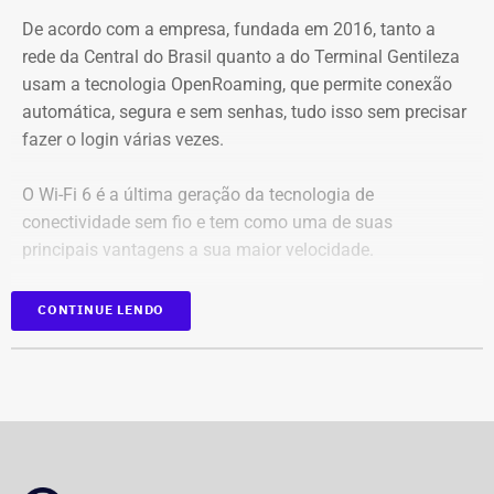
De acordo com a empresa, fundada em 2016, tanto a
rede da Central do Brasil quanto a do Terminal Gentileza
usam a tecnologia OpenRoaming, que permite conexão
automática, segura e sem senhas, tudo isso sem precisar
Captura de tela da publicação de André Janones, utilizado como prova na
fazer o login várias vezes.
representação de Alana Passos — Foto: Reprodução
O Wi-Fi 6 é a última geração da tecnologia de
Na representação, Alana Passos argumenta que, por se
conectividade sem fio e tem como uma de suas
tratar de um deputado federal e agente público, as
principais vantagens a sua maior velocidade.
declarações extrapolam os limites da liberdade de
expressão e podem caracterizar, em tese, violação aos
Com informações da coluna Capital, em “O Globo”.
CONTINUE LENDO
artigos 286 e 287 do Código Penal, que tratam,
respectivamente, de incitação ao crime e apologia ao
crime.
O documento também cita a possibilidade de
enquadramento por ameaça, além de eventual violação
aos deveres inerentes ao mandato parlamentar.