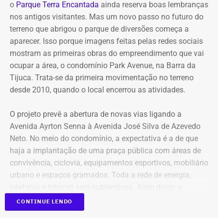
o
Parque Terra Encantada
ainda reserva boas lembranças
nos antigos visitantes. Mas um novo passo no futuro do
Já em 2020, quando disputou a Prefeitura de São João
terreno que abrigou o parque de diversões começa a
de Meriti e foi derrotado, declarou patrimônio de R$ 270
aparecer. Isso porque imagens feitas pelas redes sociais
mil, formado por R$ 200 mil em dinheiro em espécie e
mostram as primeiras obras do empreendimento que vai
uma caminhonete Mitsubishi Triton avaliada em R$ 70
ocupar a área, o condomínio Park Avenue, na Barra da
mil.
Tijuca. Trata-se da primeira movimentação no terreno
desde 2010, quando o local encerrou as atividades.
O projeto prevê a abertura de novas vias ligando a
Avenida Ayrton Senna à Avenida José Silva de Azevedo
Neto. No meio do condomínio, a expectativa é a de que
haja a implantação de uma praça pública com áreas de
convivência, ciclovia, equipamentos esportivos, mobiliário
urbano e espaços gramados. Toda a rede de energia,
telefonia e internet será subterrânea. Além disso, o
condomínio deve ter 43 bancos, 33 lixeiras e oito
CONTINUE LENDO
bicicletários, com capacidade para mais de 200