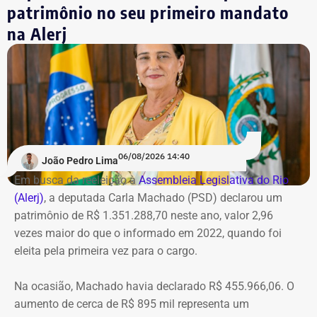
Criminosa do Tribunal de Justiça do Rio.
patrimônio no seu primeiro mandato
na Alerj
*Com informações do g1
06/08/2026 14:40
João Pedro Lima
Em busca da reeleição à
Assembleia Legislativa do Rio
(Alerj)
, a deputada Carla Machado (PSD) declarou um
patrimônio de R$ 1.351.288,70 neste ano, valor 2,96
vezes maior do que o informado em 2022, quando foi
eleita pela primeira vez para o cargo.
Na ocasião, Machado havia declarado R$ 455.966,06. O
aumento de cerca de R$ 895 mil representa um