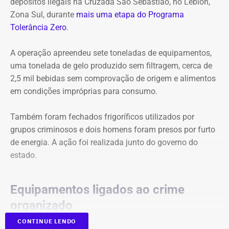
depósitos ilegais na Cruzada São Sebastião, no Leblon,
intercâmbio (“sanduíche”) em Harvard, nos Estados
de um hospital universitário.
Zona Sul, durante
mais uma etapa do Programa
Unidos.
Tolerância Zero
.
A indicação legislativa, porém, não altera a legislação
Na descrição do currículo, Witzel chegou a publicar o
automaticamente. Como trata do regime jurídico dos
A operação apreendeu sete toneladas de equipamentos,
nome do orientador em Harvard, uma das universidades
servidores públicos, a mudança depende do envio de um
uma tonelada de gelo produzido sem filtragem, cerca de
mais conceituadas no mundo: Mark Tushnet. Quando a
projeto de lei pelo governador Ricardo Couto à Alerj, onde
2,5 mil bebidas sem comprovação de origem e alimentos
pessoa preenche o currículo na plataforma Lattes, ela
a proposta ainda precisaria ser discutida e aprovada
em condições impróprias para consumo.
assina um termo de responsabilidade sobre a veracidade
pelos deputados antes de uma eventual sanção.
das informações declaradas.
Também foram fechados frigoríficos utilizados por
grupos criminosos e dois homens foram presos por furto
Witzel, no entanto, nunca cursou a universidade
de energia. A ação foi realizada junto do governo do
americana e, segundo a UFF, não se inscreveu para
estado.
concorrer à bolsa para estudar em Harvard. Na ocasião, a
assessoria de comunicação do Palácio Guanabara
enviou nota à imprensa sobre a informação equivocada.
Equipamentos ligados ao crime
organizado
“Não há erro no Currículo Lattes do governador Wilson
Witzel.
CONTINUE LENDO