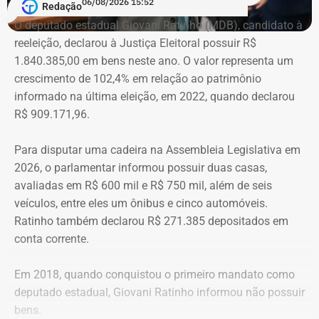
06/08/2026 15:52
Redação
O deputado estadual Giovani Ratinho (MDB), candidato à
reeleição, declarou à Justiça Eleitoral possuir R$
1.840.385,00 em bens neste ano. O valor representa um
crescimento de 102,4% em relação ao patrimônio
informado na última eleição, em 2022, quando declarou
R$ 909.171,96.
Para disputar uma cadeira na Assembleia Legislativa em
2026, o parlamentar informou possuir duas casas,
avaliadas em R$ 600 mil e R$ 750 mil, além de seis
veículos, entre eles um ônibus e cinco automóveis.
Ratinho também declarou R$ 271.385 depositados em
conta corrente.
Em 2018, quando conquistou o primeiro mandato como
deputado estadual, Giovani Ratinho informou não possuir
bens.