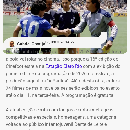
Já o apartamento herdado em Campos dos Goytacazes,
avaliado em R$ 187.475,88, e o imóvel herdado em São
João da Barra, de R$ 150 mil, permaneceram com os
mesmos valores declarados.
06/08/2026 14:27
Gabriel Gontijo
Nesta quinta-feira, (06), a partir das 20h30, em Botafogo
a bola vai rolar no cinema. Isso porque a 16ª edição do
Cinefoot estreia na
Estação Claro Rio
com a exibição do
primeiro filme na programação de 2026 do festival, a
produção argentina “A Partida”. Além desta obra, outros
74 filmes de mais nove países serão exibidos no evento
até o dia 11, na terça-feira. A programação é gratuita.
Bens declarados por Carla Machado em 2026 — Foto:
A atual edição conta com longas e curtas-metragens
Reprodução/Divulgacand
competitivas e especiais, homenagens, uma categoria
voltada ao público infantojuvenil Dente de Leite e