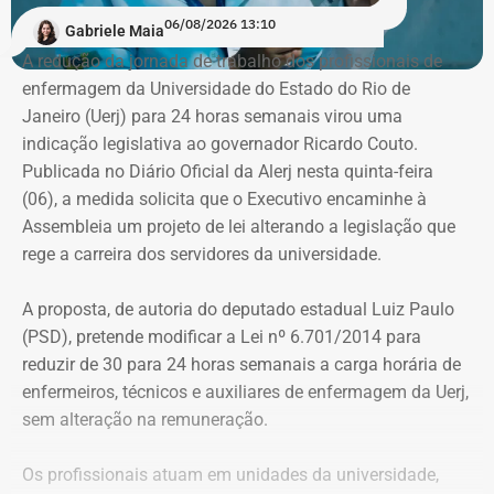
06/08/2026 13:10
Gabriele Maia
“Eu nunca afirmei que me formei, mas que estudei em
A redução da jornada de trabalho dos profissionais de
Nova York, na PUC e no Institiuto Damásio. Se alguém diz
enfermagem da Universidade do Estado do Rio de
que eu me formei na NYU, não fui eu, porque sempre
Janeiro (Uerj) para 24 horas semanais virou uma
procurei ser muito preciso com isso”, diz André Marinho.
indicação legislativa ao governador Ricardo Couto.
Publicada no Diário Oficial da Alerj nesta quinta-feira
No material de divulgação da campanha, nas redes
(06), a medida solicita que o Executivo encaminhe à
sociais, realmente, não há qualquer referência à
Assembleia um projeto de lei alterando a legislação que
formatura.
rege a carreira dos servidores da universidade.
Citação equivocada em entrevistas e
A proposta, de autoria do deputado estadual Luiz Paulo
reportagens
(PSD), pretende modificar a Lei nº 6.701/2014 para
reduzir de 30 para 24 horas semanais a carga horária de
André Marinho, realmente, não afirma que se formou fora
enfermeiros, técnicos e auxiliares de enfermagem da Uerj,
do Brasil. Mas a mensagem, às vezes, é dúbia.
sem alteração na remuneração.
“Eu estudei Ciências Políticas e Negócios em uma das
Os profissionais atuam em unidades da universidade,