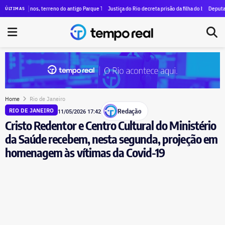
 zero para R$ 1,84 milhão em dois mandatos na Alerj
 anos, terreno do antigo Parque Terra Encantada recebe primeiras obras para a construção de c
Justiça do Rio decreta prisão da filha do bicheiro Piruinha po
Deputada Carla Ma
ÚLTIMAS
Home
Rio de Janeiro
Redação
RIO DE JANEIRO
11/05/2026 17:42
Cristo Redentor e Centro Cultural do Ministério
da Saúde recebem, nesta segunda, projeção em
homenagem às vítimas da Covid-19