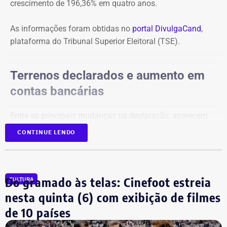
crescimento de 196,36% em quatro anos.
As informações foram obtidas no
portal DivulgaCand
,
plataforma do Tribunal Superior Eleitoral (TSE).
Terrenos declarados e aumento em
contas bancárias
Entre as principais mudanças na declaração, aparecem
dois terrenos, avaliados em R$ 50 mil e R$ 100 mil, além
CONTINUE LENDO
de um imóvel no valor de R$ 220 mil e um bem declarado
como “outros bens e direitos”, de R$ 500 mil, que não
constavam na prestação de contas de 2022.
Do gramado às telas: Cinefoot estreia
CULTURA
Os saldos em contas bancárias também cresceram. Os
nesta quinta (6) com exibição de filmes
depósitos em conta corrente, que somavam R$ 50.686,20
de 10 países
há quatro anos, passaram para R$ 97.543,64.