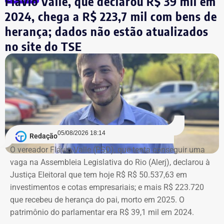
Flávio Valle, que declarou R$ 39 mil em
2024, chega a R$ 223,7 mil com bens de
herança; dados não estão atualizados
no site do TSE
Bens declarados por André Marinho (Novo) à Justiça Eleitoral — Foto:
05/08/2026 18:14
Redação
Reprodução/Divulgacand
O vereador Flávio Valle (PSD), que tenta conseguir uma
vaga na Assembleia Legislativa do Rio (Alerj), declarou à
Justiça Eleitoral que tem hoje R$ R$ 50.537,63 em
investimentos e cotas empresariais; e mais R$ 223.720
que recebeu de herança do pai, morto em 2025. O
patrimônio do parlamentar era R$ 39,1 mil em 2024.