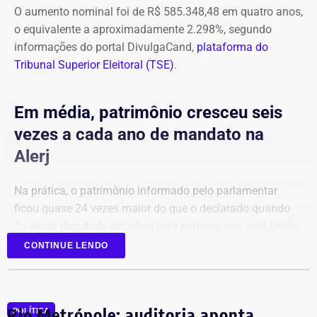
O aumento nominal foi de R$ 585.348,48 em quatro anos,
o equivalente a aproximadamente 2.298%, segundo
informações do portal DivulgaCand,
plataforma do
Tribunal Superior Eleitoral (TSE)
.
Em média, patrimônio cresceu seis
vezes a cada ano de mandato na
Alerj
Na prática, o patrimônio informado pelo parlamentar
ficou quase 24 vezes maior do que o declarado quando
foi eleito deputado estadual pela primeira vez, pelo União
Brasil.
CONTINUE LENDO
Em 2022, a relação de bens era composta principalmente
por aplicações financeiras e depósitos bancários.
Rio Metrópole: auditoria aponta
POLÍTICA