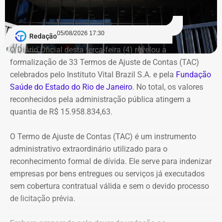
2007, quando Dr. Flávio comandava a Saúde de
Queimados.
05/08/2026 17:30
Redação
Segundo o Ministério Público, o TCU concluiu que parte
O Diário Oficial desta terça-feira (4) revelou a
das despesas realizadas com verbas federais não foi
formalização de 33 Termos de Ajuste de Contas (TAC)
devidamente comprovada. As contas foram julgadas
celebrados pelo Instituto Vital Brazil S.A. e pela
Fundação
irregulares em 2021, e a decisão foi mantida em março
Saúde do Estado do Rio de Janeiro
. No total, os valores
de 2024, quando o tribunal rejeitou o recurso apresentado
reconhecidos pela administração pública atingem a
pelo deputado.
quantia de R$ 15.958.834,63.
O acórdão também determinou que Dr. Flávio devolva
O Termo de Ajuste de Contas (TAC) é um instrumento
quatro valores, que somam R$ 13.112,09, sem
administrativo extraordinário utilizado para o
atualização monetária.
reconhecimento formal de dívida. Ele serve para indenizar
empresas por bens entregues ou serviços já executados
A Procuradoria cita ainda que o Tribunal concluiu que o
sem cobertura contratual válida e sem o devido processo
deputado participou da gestão desses recursos,
de licitação prévia.
autorizando transferências para contas da prefeitura e
pagamentos por cheque que permaneceram sem