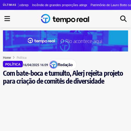
 vezes em quatro anos
nta sobrepreço de R$ 20 milhões em contrato de R$ 56 milhões
Incêndio de grandes proporções atinge o Parque Estadual do Grajaú
Patrimônio de Lauro Botto salta de R$
ÚLTIMAS
Home
Política
Redação
POLÍTICA
16/04/2025 16:09
Com bate-boca e tumulto, Alerj rejeita projeto
para criação de comitês de diversidade