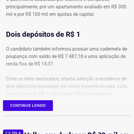
principalmente, por um apartamento avaliado em R$ 300
mil e por R$ 100 mil em quotas de capital.
Dois depósitos de R$ 1
O candidato também informou possuir uma caderneta de
poupança com saldo de R$ 7.487,18 e uma aplicação de
renda fixa de R$ 14,37.
Entre os itens declarados, chama atenção a existência de
dois depósitos bancários em conta corrente no país, cada
um no valor de R$ 1, totalizando R$ 2 em recursos
mantidos em contas correntes.
CONTINUE LENDO
A tenente-coronel da Polícia Militar Erigreyce Monteiro
(Novo), vice na chapa de Marinho, declarou R$ 515 mil
em bens, relativos a um apartamento.
POLÍTICA