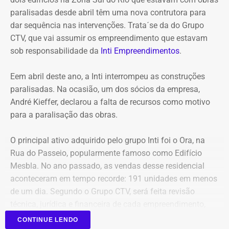
maior flexibilidade financeira conferida à natureza
paralisadas desde abril têm uma nova contrutora para
jurídica da autarquia.
dar sequência nas intervenções. Trata´se da do Grupo
CTV, que vai assumir os empreendimento que estavam
COM INFORMAÇÕES DO RJ2/TV GLOBO
sob responsabilidade da
Inti Empreendimentos
.
Declaração de Lauro Boto em 2010 — Foto: Reprodução/DivulgaCand
Eem abril deste ano, a Inti interrompeu as construções
paralisadas. Na ocasião, um dos sócios da empresa,
André Kieffer, declarou a falta de recursos como motivo
para a paralisação das obras.
O principal ativo adquirido pelo grupo Inti foi o Ora, na
Rua do Passeio, popularmente famoso como Edifício
Mesbla. No ano passado, as vendas desse residencial
aconteceram em tempo recorde: 191 unidades em menos
de um dia. Segundo o Grupo CTV, será feita revisão
técnica, jurídica e financeira de cada empreendimento,
antes da retomada dos canteiros. Cronogramas de
CONTINUE LENDO