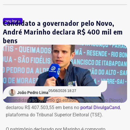
entrega terão novas datas. Também haverá a definição
quanto capital permanecerá protegido para cada obra.
Em junho, o grupo XP concluiu a venda dos créditos para
Candidato a governador pelo Novo,
a Artesanal investimentos.
POLÍTICA
André Marinho declara R$ 400 mil em
*Com informações do jornal O Globo
bens
05/08/2026 18:27
João Pedro Lima
O candidato ao governo do estado André Marinho (Novo)
declarou R$ 407.503,55 em bens no
portal DivulgaCand
,
plataforma do Tribunal Superior Eleitoral (TSE).
O patrimônio declarado por Marinho é composto,