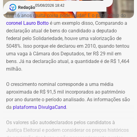
acordo com o Centro de Operações, não houve alterações
acesso.
05/08/2026 18:42
Redação
na circulação de ônibus pela região. Ainda segundo o
Em 16 anos muita coisa pode mudar. E o patrimônio do
COR, uma faixa de rolamento da pista está ocupada para
Na avaliação dos auditores, o conjunto das evidências
coronel Lauro Botto
é um exemplo disso, Comparando a
que os bombeiros possam atuar no combate às chamas.
aponta indícios relevantes de irregularidades na execução
declaração atual de bens do candidado a deputado
e fiscalização contratual, além de fragilidades na
federal pelo Solidariedade, houve uma valorização de
Equipes do quartel do Grajaú do Corpo de Bombeiros
confiabilidade das informações produzidas. O relatório
5048%. Isso porque ele declarou em 2010, quando tentou
seguem no local trabalhando para controlar o incêndio.
foi encaminhado ao Ministério Público, ao Tribunal de
uma vaga à Câmara dos Deputados, ter R$ 29 mil em
Até o momento, não há informação sobre feridos.
Contas e ao Conselho Administrativo de Defesa
bens. Já na declaração atual, a quantidade é de R$ 1,464
Também não se sabe o que causou o fogo na área.
Econômica (Cade).
milhão.
O crescimento nominal corresponde a uma média
Nova gestão amplia pente-fino no
aproximada de R$ 91,5 mil incorporados ao patrimônio
instituto
por ano durante o período analisado. As informações são
da
plataforma DivulgaCand
.
As novas suspeitas surgem menos de um mês após o
Instituto Rio Metrópole ser alvo de uma operação do
Os valores são autodeclarados pelos candidatos à
Ministério Público que investigou um suposto esquema
Justiça Eleitoral e podem considerar os preços históricos
de desvio de recursos públicos de aproximadamente R$