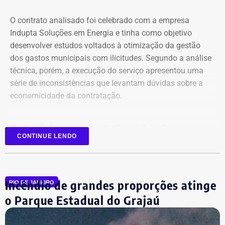
O contrato analisado foi celebrado com a empresa
Indupta Soluções em Energia e tinha como objetivo
desenvolver estudos voltados à otimização da gestão
dos gastos municipais com ilicitudes. Segundo a análise
técnica, porém, a execução do serviço apresentou uma
Declaração de bens de Vinícius Cozzolino em 2026 — Foto:
série de inconsistências que levantam dúvidas sobre a
Reprodução/Divulgacand
economicidade da contratação.
Relatório aponta falhas desde o
CONTINUE LENDO
planejamento
Entre as principais irregularidades identificadas pelos
Incêndio de grandes proporções atinge
auditores está a concentração de funções incompatíveis
RIO DE JANEIRO
dentro do processo de contratação. Conforme o relatório,
o Parque Estadual do Grajaú
os mesmos agentes públicos participaram das etapas de
planejamento, julgamento e fiscalização do contrato,