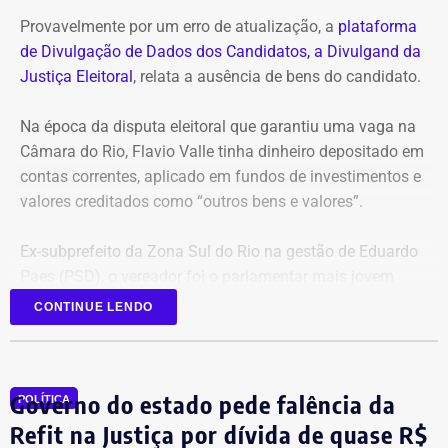
Provavelmente por um erro de atualização, a
plataforma
de Divulgação de Dados dos Candidatos, a Divulgand da
Justiça Eleitoral
, relata a ausência de bens do candidato.
Na época da disputa eleitoral que garantiu uma vaga na
Câmara do Rio, Flavio Valle tinha dinheiro depositado em
contas correntes, aplicado em fundos de investimentos e
valores creditados como “outros bens e valores”.
Ex-subprefeito da Zona Sul do Rio na gestão de Eduardo
Paes (PSD), o vereador foi o parlamentar mais jovem
eleito na última legislatura da Câmara e agora disputa,
CONTINUE LENDO
pela primeira vez, o cargo de deputado estadual.
Governo do estado pede falência da
POLÍTICA
Refit na Justiça por dívida de quase R$