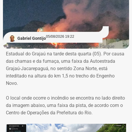
Declaração de bens de Vinícius Cozzolino em 2022 — Foto:
comprometendo a segregação de funções.
Reprodução/Divulgacand
A auditoria também aponta indícios de restrição à
competitividade da licitação, observados pela baixa
variação entre as propostas apresentadas pelas
05/08/2026 19:22
Gabriel Gontijo
empresas concorrentes, além de falhas na elaboração do
Um incêndio de grandes proporções atinge o Parque
termo de referência.
Estadual do Grajaú na tarde desta quarta (05). Por causa
das chamas e da fumaça, uma faixa da Autoestrada
Outro ponto que chamou a atenção dos técnicos foi a
Grajaú-Jacarepaguá, no sentido Zona Norte, está
ausência de critérios objetivos para justificar a
inteditado na altura do km 1,5 no trecho do Engenho
contratação da equipe prevista. Em uma das fases do
Novo.
projeto, o contrato estimava a atuação de 76
profissionais durante 12 meses, com remuneração média
O local onde ocorre o incêndio se encontra no lado direito
superior a R$ 28 mil. Em alguns casos, como o de
da imagem abaixo, uma faixa da pista, de acordo com o
consultores especializados, os valores chegavam a quase
Centro de Operações da Prefeitura do Rio.
R$ 75 mil por profissional, sem que houvesse justificativa
técnica para esse dimensionamento.