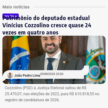
Mais notícias
Patrimônio do deputado estadual
POLÍTICA
Vinícius Cozzolino cresce quase 24
vezes em quatro anos
05/08/2026 20:00
João Pedro Lima
O patrimônio declarado pelo deputado estadual Vinícius
Cozzolino (PSD) à Justiça Eleitoral saltou de R$
25.470,07, nas eleições de 2022, para R$ 610.818,55 no
registro de candidatura de 2026.