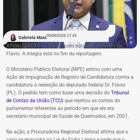
suas obrigações.
Na avaliação do Executivo estadual, a recuperação
judicial deixou de cumprir sua função de permitir a
05/08/2026 17:34
recuperação da empresa.
Gabriele Maia
ATUALIZAÇÃO
às 22h30, com nota do candidato Dr.
Flávio. A íntegra está no fim da reportagem.
Refit não teria honrado os
pagamentos
O Ministério Público Eleitoral (MPE) entrou com uma
Ação de Impugnação de Registro de Candidatura contra a
O governo também sustenta que os responsáveis pela
candidatura à reeleição do deputado federal Dr. Flávio
Refit descumpriram o parcelamento especial firmado
(PL). O pedido tem como base uma decisão do
Tribunal
para quitar débitos tributários. Conforme a PGE, as
de Contas da União (TCU)
que rejeitou as contas do
parcelas deixaram de ser pagas por mais de 90 dias,
parlamentar referentes ao período em que ele era
situação que, segundo a legislação, autoriza o
secretário municipal de Saúde de Queimados, em 2007.
cancelamento do acordo e a decretação da falência.
Na ação, a Procuradoria Regional Eleitoral afirma que o
Outro ponto destacado é que, mesmo após aderir ao
caso se enquadra na Lei da Ficha Limpa e pede que o