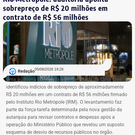
sobrepreço de R$ 20 milhões em
Agora candidato à reeleição na Assembleia Legislativa do
Rio (Alerj) pelo PSD, Cozzolino declarou mais de R$ 610
contrato de R$ 56 milhões
mil em bens. Entre os itens informados à Justiça Eleitoral
estão dois registros classificados genericamente como
“outros bens e direitos”, nos valores de R$ 95.985,48 e R$
97.555,75.
As declarações de bens são prestadas pelos próprios
candidatos à Justiça Eleitoral e podem considerar os
05/08/2026 19:26
Redação
valores históricos de aquisição dos bens, e não
Uma auditoria conduzida pela Secretaria da Casa Civil
necessariamente seus preços de mercado.
identificou indícios de sobrepreço de aproximadamente
R$ 20 milhões em um contrato de R$ 56 milhões firmado
O crescimento patrimonial, por si só, não indica a
pelo Instituto Rio Metrópole (IRM). O levantamento faz
existência de irregularidades.
parte da força-tarefa determinada pela nova gestão da
autarquia para revisar contratos e despesas após a
operação do Ministério Público que revelou um suposto
esquema de desvio de recursos públicos no órgão.