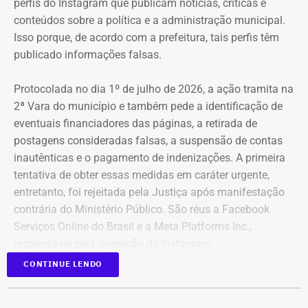
perfis do Instagram que publicam notícias, críticas e
conteúdos sobre a política e a administração municipal.
Isso porque, de acordo com a prefeitura, tais perfis têm
publicado informações falsas.
Protocolada no dia 1º de julho de 2026, a ação tramita na
2ª Vara do município e também pede a identificação de
eventuais financiadores das páginas, a retirada de
postagens consideradas falsas, a suspensão de contas
inautênticas e o pagamento de indenizações. A primeira
tentativa de obter essas medidas em caráter urgente,
entretanto, foi rejeitada pela Justiça após manifestação
contrária do Ministério Público. São réus a Facebook
Serviços Online do Brasil e a Meta Platforms Inc.,
responsável pela operação do Instagram.
CONTINUE LENDO
Os administradores dos perfis não foram incluídos no
Declaração de bens de Bernardo Rossi em 2026 — Foto:
processo porque, segundo a prefeitura, não foi possível
Reprodução/Divulgacand