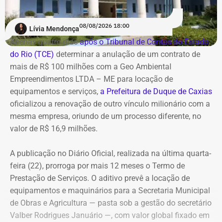
A contratação ocorre em
meio ao endurecimento das
ações de compliance da companhia, que recentemente
reforçou auditorias internas em parceria com o GSI e a
08/08/2026 18:00
Lívia Mendonça
Casa Civil.
Apenas quatro dias
após o Tribunal de Contas do Estado
do Rio (TCE)
determinar a anulação de um contrato de
A empresa também destaca que não possui SUVs
mais de R$ 100 milhões com a Geo Ambiental
blindados em sua frota própria, razão pela qual optou
Empreendimentos LTDA – ME para locação de
pela locação dos veículos por meio de adesão à ata do
equipamentos e serviços,
a Prefeitura de Duque de Caxias
GSI.
oficializou a renovação de outro vínculo milionário com a
mesma empresa, oriundo de um processo diferente, no
Os veículos serão destinados exclusivamente aos
valor de R$ 16,9 milhões.
diretores das áreas Financeira (DFI), Jurídica (DJU),
Suprimentos (DSU) e Segurança e Governança (DSG). O
A publicação no Diário Oficial, realizada na última quarta-
contrato foi firmado com a empresa Rei dos Blindados
feira (22), prorroga por mais 12 meses o Termo de
Locação de Veículos Ltda. e prevê a locação de quatro
Prestação de Serviços. O aditivo prevê a locação de
SUVs zero quilômetro, com blindagem nível III-A, sem
equipamentos e maquinários para a Secretaria Municipal
motorista e sem fornecimento de combustível.
de Obras e Agricultura — pasta sob a gestão do secretário
Valber Rodrigues Januário —, com valor global fixado em