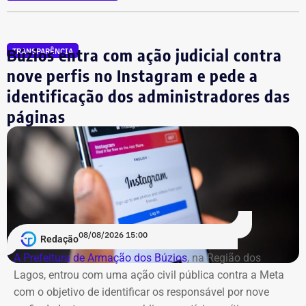
aparecem na lista cerca de R$ 177 mil em aplicações e
fundos.
Búzios entra com ação judicial contra
TRANSPARÊNCIA
nove perfis no Instagram e pede a
identificação dos administradores das
páginas
08/08/2026 15:00
Redação
A Prefeitura de Armação dos Búzios
, na Região dos
Lagos, entrou com uma ação civil pública contra a Meta
com o objetivo de identificar os responsável por nove