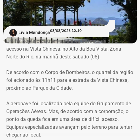
em combate a incêndios florestais também foram
mobilizados.
Para dar apoio às buscas do Corpo de Bombeiros, o
08/08/2026 12:10
Lívia Mendonça
ICMBio informou que um pequeno e restrito trecho da
Um helicóptero caiu em uma área de mata de difícil
Estrada da Vista Chinesa, em frente ao pagode chinês da
acesso na Vista Chinesa, no Alto da Boa Vista, Zona
Vista Chinesa, foi interditado. A Vista Chinesa fica dentro
Norte do Rio, na manhã deste sábado (08).
do Parque Nacional da Tijuca
Trecho da argumentação da prefeitura de Búzios sobre a morte de uma
De acordo com o Corpo de Bombeiros, o quartel da região
criança de 2 anos — Foto: Reprodução.
foi acionado às 11h11 para a estrada da Vista Chinesa,
próximo ao Parque da Cidade.
O pedido de Búzios à Justiça
A aeronave foi localizada pela equipe do Grupamento de
Em caráter urgente, antes da apresentação da defesa das
Operações Aéreas. Mas, de acordo com a corporação, o
empresas, a prefeitura solicitou:
ponto da queda fica em uma área de difícil acesso.
Equipes especializadas avançam pelo terreno para tentar
Preservação integral dos registros dos nove perfis;
chegar ao local.
Entrega dos dados de titulares e administradores;