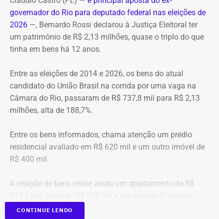
Transmissão: Canal Band, BandNews FM e YouTube do
Cláudio Castro (PL) —
e principal aposta do ex-
TEMPO REAL
governador do Rio para deputado federal nas eleições de
A operação mobilizou cerca de 40 militares, 11 viaturas e
Pré-hora: 19h, com cobertura especial pelo YouTube do
2026
—, Bernardo Rossi declarou à Justiça Eleitoral ter
4 unidades operacionais.
TEMPO REAL
um patrimônio de R$ 2,13 milhões, quase o triplo do que
tinha em bens há 12 anos.
Com informações do portal “g1”.
Entre as eleições de 2014 e 2026, os bens do atual
candidato do União Brasil na corrida por uma vaga na
Câmara do Rio, passaram de R$ 737,8 mil para R$ 2,13
milhões, alta de 188,7%.
Entre os bens informados, chama atenção um prédio
residencial avaliado em R$ 620 mil e um outro imóvel de
R$ 400 mil.
A relação de bens reúne ainda um apartamento de R$
277,1 mil, outro de R$ 260 mil e um veículo Discovery
D300, ano 2023, declarado por R$ 330 mil. Também
CONTINUE LENDO