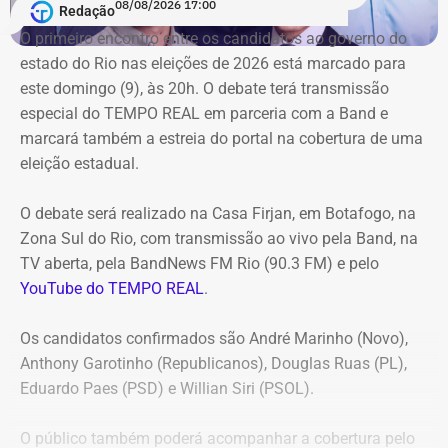
08/08/2026 17:00
Redação
Duque de Caxias anule no prazo de 15 dias o contrato
O primeiro encontro entre os candidatos ao ⁠governo do
firmado com a Geo Ambiental para o mesmo fim
estado do Rio nas eleições de 2026 está marcado para
(locação de maquinários e equipamentos). Na ocasião, a
este domingo (9), às 20h. O debate terá transmissão
Corte ordenou também a suspensão imediata dos
especial do TEMPO REAL em parceria com a Band e
pagamentos decorrentes do acordo milionário, que
marcará também a estreia do portal na cobertura de uma
ultrapassava R$ 100 milhões.
eleição estadual.
O acórdão acolheu o voto da conselheira Marianna
O debate será realizado na Casa Firjan, em Botafogo, na
Montebello Willeman, que apontou uma série de
Zona Sul do Rio, com transmissão ao vivo pela Band, na
irregularidades no planejamento da concorrência
TV aberta, pela BandNews FM Rio (90.3 FM) e pelo
eletrônica SRP nº 041/2025 e concluiu que os problemas
YouTube do TEMPO REAL
.
comprometem a competitividade do certame e, além
disso, impedem a manutenção do contrato firmado entre
Os candidatos confirmados são André Marinho (Novo),
a Secretaria Municipal de Obras e Agricultura e a empresa
Anthony Garotinho (Republicanos), Douglas Ruas (PL),
vencedora.
Eduardo Paes (PSD) e Willian Siri (PSOL).
Entre as principais falhas identificadas pelo TCE
estão a
O público também poderá acompanhar a cobertura pelo
ausência de estudo comparativo entre a locação e a