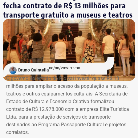
fecha contrato de R$ 13 milhões para
Eleitoral (TSE).
aquisições do acervo, e a Sala Bernardelli, que será aberta
integralmente. Em setembro, a sala também abrigará a
transporte gratuito a museus e teatros
Trecho da ação civil pública que pede a investigação de nove páginas no
mostra “Abolicionistas Brasileiras”.
Instagram sobre Búzios — Foto: Reprodução.
Com informações do colunista Ancelmo Gois, do Jornal
“O Globo”.
Na ação, a prefeitura também pede informações
cadastrais, endereços eletrônicos, telefones, IPs,
08/08/2026 13:30
dispositivos utilizados, histórico de nomes,
Bruno Quintella
administradores atuais e anteriores, contas vinculadas,
O governo do estado do Rio vai investir quase R$ 13
meios de recuperação, contas publicitárias e dados de
milhões para ampliar o acesso da população a museus,
pagamento. Com isso, a Meta também seria obrigada a
teatros e outros equipamentos culturais. A Secretaria de
elaborar uma tabela comparativa, indicando se os perfis
Estado de Cultura e Economia Criativa formalizou
compartilham telefones, dispositivos, endereços de IP,
contrato de R$ 12.978.000 com a empresa Elite Turística
administradores, contas de anúncios, meios de
Ltda. para a prestação de serviços de transporte
pagamento ou gerenciadores de negócios.
destinados ao Programa Passaporte Cultural e projetos
correlatos.