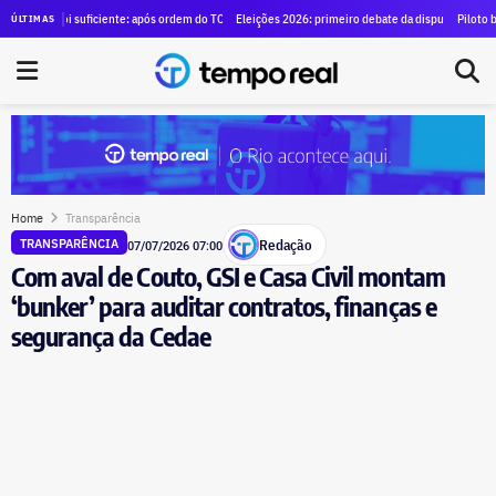
ra alugar SUVs blindados para diretores por R$ 1,29 milhão
 suficiente: após ordem do TCE para anular contrato de mais de R$ 100 milhões, Duque de Caxias
Eleições 2026: primeiro debate da disputa pelo governo do esta
Piloto brasileiro e tr
ÚLTIMAS
Home
Transparência
Redação
TRANSPARÊNCIA
07/07/2026 07:00
Com aval de Couto, GSI e Casa Civil montam
‘bunker’ para auditar contratos, finanças e
segurança da Cedae