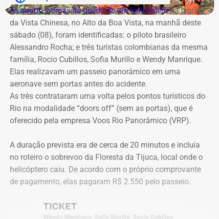
com a Band Rio, a BandNews FM Rio e as plataformas
cautelar para suspender a licitação. O próprio secretário
As quatro vítimas da queda de um helicóptero
na região
digitais do grupo, acompanhando desde os momentos
Valber Rodrigues Januário, que assina o novo aditivo de
da Vista Chinesa, no Alto da Boa Vista, na manhã deste
que antecedem o debate até a transmissão ao vivo.
R$ 16,9 milhões publicado esta semana, foi notificado a
sábado (08), foram identificadas: o piloto brasileiro
apresentar defesa no processo do TCE.
Alessandro Rocha; e três turistas colombianas da mesma
Com tradição na realização de debates eleitorais, a Band
família, Rocio Cubillos, Sofia Murillo e Wendy Manrique.
promove o encontro como um espaço para o confronto
Elas realizavam um passeio panorâmico em uma
Diferença de processos
de ideias e para que os eleitores conheçam as propostas
aeronave sem portas antes do acidente.
dos candidatos. A mediação será da jornalista Adriana
As três contrataram uma volta pelos pontos turísticos do
Vale ressaltar que, diferentemente da Concorrência nº
Araújo.
Rio na modalidade “doors off” (sem as portas), que é
041/2025 que foi objeto de determinação de anulação
oferecido pela empresa Voos Rio Panorâmico (VRP).
pelo TCE, o aditivo recém-publicado é referente a um
Como vai ser o debate
procedimento licitatório anterior: a Concorrência SRP nº
A duração prevista era de cerca de 20 minutos e incluía
036/2022.
no roteiro o sobrevoo da Floresta da Tijuca, local onde o
O formato do debate consiste em três blocos de
helicóptero caiu. De acordo com o próprio comprovante
perguntas e respostas, confrontos diretos entre os
Ainda que se trate de licitações distintas, a manutenção
de pagamento, elas pagaram R$ 2.550 pelo passeio.
participantes e espaço para considerações finais.
dos pagamentos e a prorrogação milionária a favor da
Geo Ambiental Empreendimentos LTDA ocorrem
A ordem das perguntas será definida por sorteio, e o
exatamente no momento em que a conduta da Secretaria