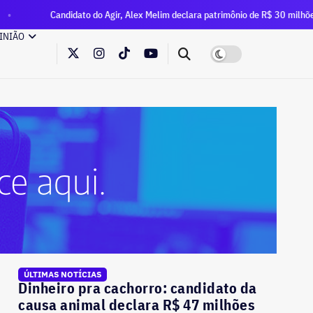
dato do Agir, Alex Melim declara patrimônio de R$ 30 milhões à Justiça Eleitor
INIÃO
ÚLTIMAS NOTÍCIAS
Dinheiro pra cachorro: candidato da
causa animal declara R$ 47 milhões