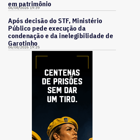
em patrimônio
06/08/2026 19:39
Após decisão do STF, Ministério
Público pede execução da
condenação e da inelegibilidade de
Garotinho
06/08/2026 19:25