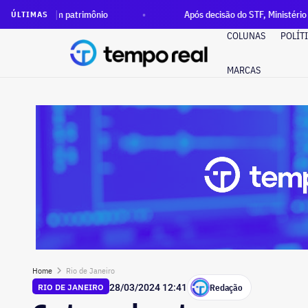
atrimônio
Após decisão do STF, Ministério Público pede exe
ÚLTIMAS
COLUNAS
POLÍT
MARCAS
Home
Rio de Janeiro
Redação
RIO DE JANEIRO
28/03/2024 12:41