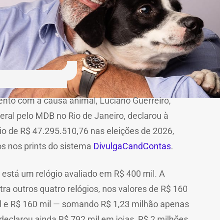
nto com a causa animal, Luciano Guerreiro,
eral pelo MDB no Rio de Janeiro, declarou à
nio de R$ 47.295.510,76 nas eleições de 2026,
s nos prints do sistema
DivulgaCandContas
.
 está um relógio avaliado em R$ 400 mil. A
a outros quatro relógios, nos valores de R$ 160
mil e R$ 160 mil — somando R$ 1,23 milhão apenas
declarou ainda R$ 792 mil em joias, R$ 2 milhões