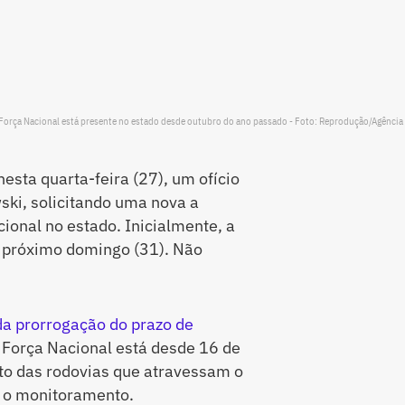
Força Nacional está presente no estado desde outubro do ano passado - Foto: Reprodução/Agência 
esta quarta-feira (27), um ofício
ski, solicitando uma nova a
onal no estado. Inicialmente, a
 o próximo domingo (31). Não
da prorrogação do prazo de
Força Nacional está desde 16 de
o das rodovias que atravessam o
o o monitoramento.