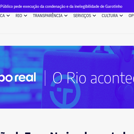
cução da condenação e da inelegibilidade de Garotinho
Candi
ICA
RIO
TRANSPARÊNCIA
SERVIÇOS
CULTURA
OP