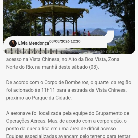
de uma criança de 2 anos — Foto: Reprodução.
Há registro de fogo na região, e militares especializados
em combate a incêndios florestais também foram
mobilizados.
08/08/2026 12:10
Lívia Mendonça
Para dar apoio às buscas do Corpo de Bombeiros, o
Um helicóptero caiu em uma área de mata de difícil
ICMBio informou que um pequeno e restrito trecho da
acesso na Vista Chinesa, no Alto da Boa Vista, Zona
Estrada da Vista Chinesa, em frente ao pagode chinês da
Norte do Rio, na manhã deste sábado (08).
Vista Chinesa, foi interditado. A Vista Chinesa fica dentro
Trecho da argumentação da prefeitura de Búzios sobre a morte de uma
do Parque Nacional da Tijuca
De acordo com o Corpo de Bombeiros, o quartel da região
criança de 2 anos — Foto: Reprodução.
foi acionado às 11h11 para a estrada da Vista Chinesa,
próximo ao Parque da Cidade.
O pedido de Búzios à Justiça
A aeronave foi localizada pela equipe do Grupamento de
Em caráter urgente, antes da apresentação da defesa das
Operações Aéreas. Mas, de acordo com a corporação, o
empresas, a prefeitura solicitou:
ponto da queda fica em uma área de difícil acesso.
Equipes especializadas avançam pelo terreno para tentar