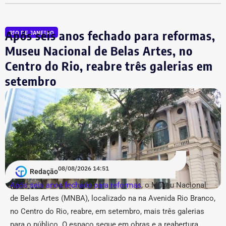
processo porque, segundo a prefeitura, não foi possível
conseguir a identificação dos responsáveis. O processo
Após seis anos fechado para reformas,
RIO DE JANEIRO
tem como alvo informações relacionadas a nove contas.
São elas: @buziosinformacoes;
Museu Nacional de Belas Artes, no
@politicanewsregiaodoslagos; @buziosnoticias;
Centro do Rio, reabre três galerias em
@fofoca_na_calcada; @gladysnunesbuzios;
setembro
@acorda_buziosrj; @buziosnuecru; @mayfelixrj;
@choqueibuzios.
Acusação de “estética
pseudojornalística” e suspeita de
“repetição” no Instagram
08/08/2026 14:51
Redação
Após seis anos fechado para reformas
, o Museu Nacional
Em um anexo de 36 páginas, o município relacionou 31
de Belas Artes (MNBA), localizado na
na Avenida Rio Branco,
publicações, sendo a maior parte — 14 conteúdos —
no Centro do Rio, re
abre, em setembro, mais três galerias
atribuída ao perfil @buziosnuecru. Outras seis são do
@buziosinformacoes, quatro do @acorda_buziosrj, duas
para o público.
O espaço segue em obras e a reabertura