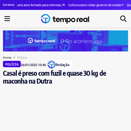
fis no Instagram e pede a identificação dos administradores das páginas
s seis anos fechado para reformas, Museu Nacional de Belas Artes, no Centro do Rio, reabre trê
Cultura sobre rodas: governo do estado fecha contrato de
Queda de heli
ÚLTIMAS
Home
Polícia
Redação
POLÍCIA
26/01/2025 10:46
Casal é preso com fuzil e quase 30 kg de
maconha na Dutra