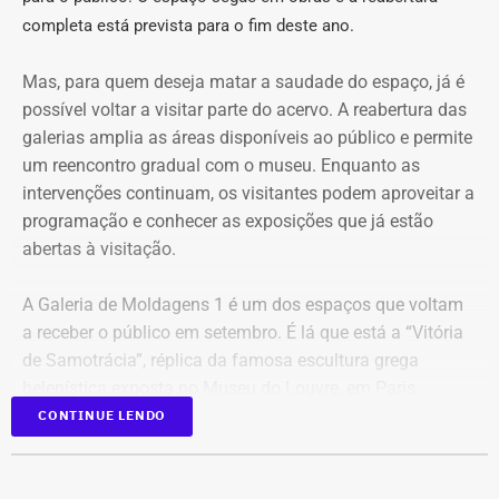
do @fofoca_na_calcada e as demais estão distribuídas
completa está prevista para o fim deste ano.
entre as outras páginas.
Mas, para quem deseja matar a saudade do espaço, já é
Na petição inicial, a gestão municipal afirma que os perfis
possível voltar a visitar parte do acervo. A reabertura das
empregam “estética pseudojornalística”, manchetes
galerias amplia as áreas disponíveis ao público e permite
conclusivas, memes, montagens e acusações por
um reencontro gradual com o museu. Enquanto as
associação para repercutir temas relacionados a
intervenções continuam, os visitantes podem aproveitar a
hospitais, contratos, obras, programas públicos e agentes
programação e conhecer as exposições que já estão
municipais. Além disso, o Executivo também alerta que a
abertas à visitação.
“repetição sincronizada” de narrativas parecidas entre
contas diferentes poderia produzir uma aparência
A Galeria de Moldagens 1 é um dos espaços que voltam
artificial de confirmação. A ação pretende descobrir se as
a receber o público em setembro. É lá que está a “Vitória
páginas são independentes ou se compartilham
de Samotrácia”, réplica da famosa escultura grega
administradores, equipamentos, contas publicitárias,
helenística exposta no Museu do Louvre, em Paris.
meios de pagamento ou uma estrutura coordenada.
CONTINUE LENDO
Ao todo, a reabertura de três galerias devolve cerca de
650 m² do museu à visitação. Entre os espaços que