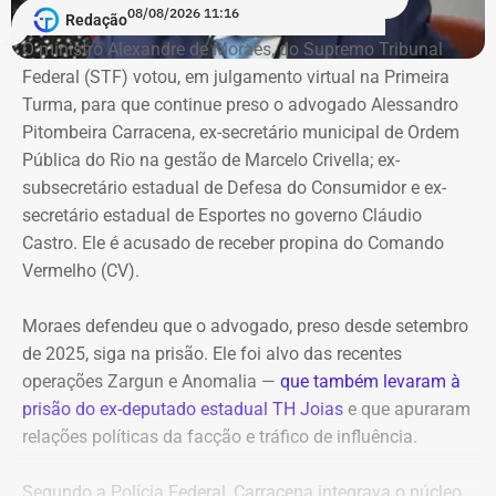
A ação argumenta que o uso de pseudônimos não é
08/08/2026 11:16
Redação
necessariamente ilegal, desde que exista uma pessoa real
Vitor Hugo também é alvo de outra investigação. Em
O ministro Alexandre de Moraes, do Supremo Tribunal
identificável judicialmente. Também sustenta que o sigilo
julho, a Delegacia de Atendimento à Mulher (Deam) da
Federal (STF) votou, em julgamento virtual na Primeira
da fonte protege o informante, mas não elimina a
Zona Sul instaurou um inquérito após receber do
Turma, para que continue preso o advogado Alessandro
responsabilidade de quem decide publicar, editar e
Ministério Público do Rio (MPRJ) uma notícia de fato que
Pitombeira Carracena, ex-secretário municipal de Ordem
impulsionar um conteúdo.
apontava um possível estupro contra uma adolescente de
Pública do Rio na gestão de Marcelo Crivella; ex-
17 anos durante o pré-carnaval deste ano.
subsecretário estadual de Defesa do Consumidor e ex-
Chamado a se manifestar antes da decisão sobre a
secretário estadual de Esportes no governo Cláudio
liminar, o Ministério Público do Estado do Rio de Janeiro
A investigação está em andamento e tramita sob sigilo.
Castro. Ele é acusado de receber propina do Comando
recomendou que os pedidos urgentes fossem rejeitados.
Vermelho (CV).
A audiência do caso de estupro coletivo em Copacabana,
que ocorreria na sexta-feira (07), foi adiada para a
Moraes defendeu que o advogado, preso desde setembro
Promotoria afirmou que publicações
próxima quinta-feira (13).
de 2025, siga na prisão. Ele foi alvo das recentes
deveriam ser mantidas
operações Zargun e Anomalia —
que também levaram à
Com informações do portal “g1”.
prisão do ex-deputado estadual TH Joias
e que apuraram
Em parecer apresentado em 5 de julho, a 2ª Promotoria
relações políticas da facção e tráfico de influência.
de Justiça de Tutela Coletiva do Núcleo Cabo Frio
afirmou que as publicações deveriam permanecer
Segundo a Polícia Federal, Carracena integrava o núcleo