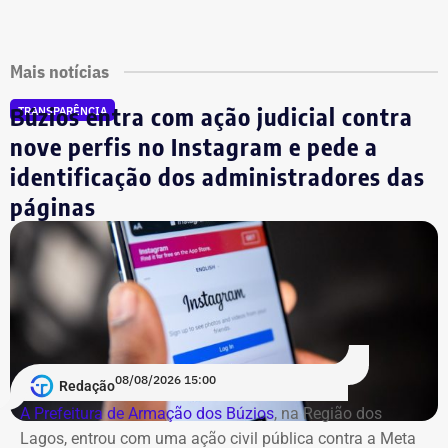
Mais notícias
Búzios entra com ação judicial contra
TRANSPARÊNCIA
nove perfis no Instagram e pede a
identificação dos administradores das
páginas
08/08/2026 15:00
Redação
A Prefeitura de Armação dos Búzios
, na Região dos
Lagos, entrou com uma ação civil pública contra a Meta