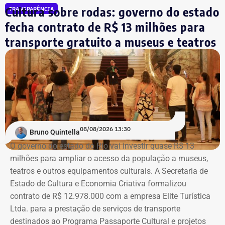
também poderão ser percorridos está a Galeria Rodrigo
Cultura sobre rodas: governo do estado
TRANSPARÊNCIA
Mello Franco, que receberá uma exposição com as novas
fecha contrato de R$ 13 milhões para
aquisições do acervo, e a Sala Bernardelli, que será aberta
integralmente. Em setembro, a sala também abrigará a
transporte gratuito a museus e teatros
Trecho da ação civil pública que pede a investigação de nove páginas no
mostra “Abolicionistas Brasileiras”.
Instagram sobre Búzios — Foto: Reprodução.
Com informações do colunista Ancelmo Gois, do Jornal
“O Globo”.
Na ação, a prefeitura também pede informações
cadastrais, endereços eletrônicos, telefones, IPs,
08/08/2026 13:30
dispositivos utilizados, histórico de nomes,
Bruno Quintella
administradores atuais e anteriores, contas vinculadas,
O governo do estado do Rio vai investir quase R$ 13
meios de recuperação, contas publicitárias e dados de
milhões para ampliar o acesso da população a museus,
pagamento. Com isso, a Meta também seria obrigada a
teatros e outros equipamentos culturais. A Secretaria de
elaborar uma tabela comparativa, indicando se os perfis
Estado de Cultura e Economia Criativa formalizou
compartilham telefones, dispositivos, endereços de IP,
contrato de R$ 12.978.000 com a empresa Elite Turística
administradores, contas de anúncios, meios de
Ltda. para a prestação de serviços de transporte
pagamento ou gerenciadores de negócios.
destinados ao Programa Passaporte Cultural e projetos