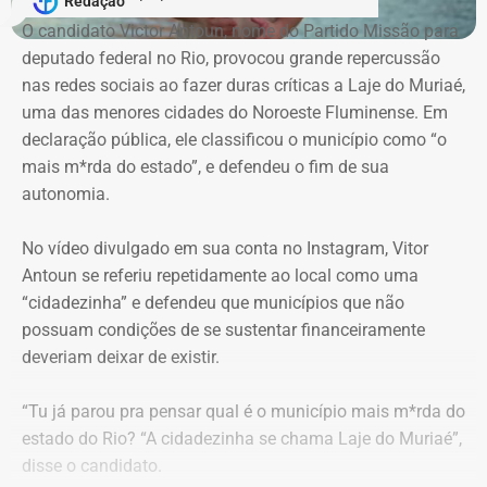
Redação
probabilidade do direito alegado nem a existência de
advogados de defesa.
O candidato Victor Antoun, nome do Partido Missão para
perigo de dano que justificasse a intervenção urgente.
deputado federal no Rio, provocou grande repercussão
Moraes, porém, afastou a alegação de que teria havido
nas redes sociais ao fazer duras críticas a Laje do Muriaé,
violação da cadeia de custódia das provas. Segundo o
Justiça nega todas as medidas
uma das menores cidades do Noroeste Fluminense. Em
ministro, não existem “quaisquer indícios ou evidências
declaração pública, ele classificou o município como “o
urgentes
concretas” que sustentem essa possibilidade. Ele
mais m*rda do estado”, e defendeu o fim de sua
também descartou a hipótese de que o sigilo das
autonomia.
Em 8 de julho, o juiz Danilo Marques Borges acompanhou
comunicações profissionais de Alessandro Carracena, na
a posição do Ministério Público e indeferiu a liminar.
condição de advogado, tenha sido comprometido.
No vídeo divulgado em sua conta no Instagram, Vitor
Antoun se referiu repetidamente ao local como uma
A decisão afirma que as publicações tratam de fatos de
Além de rejeitar o recurso da defesa de Carracena, o
“cidadezinha” e defendeu que municípios que não
interesse público relacionados à administração municipal
ministro do STF votou por negar pedidos de outros
possuam condições de se sustentar financeiramente
e à atuação de agentes políticos, assuntos submetidos
investigados na Operação Anomalia. O ministro defendeu
deveriam deixar de existir.
ao “legítimo escrutínio da sociedade em um Estado
que se mantenham as prisões do policial militar Flávio
Democrático de Direito”.
Cosme Menezes Pereira e que Luiz Eduardo Cunha
“Tu já parou pra pensar qual é o município mais m*rda do
Gonçalves, ex-assessor parlamentar, continue detido em
estado do Rio? “A cidadezinha se chama Laje do Muriaé”,
O magistrado considerou que não havia demonstração
uma penitenciária federal.
disse o candidato.
concreta da ilegalidade das postagens nem risco