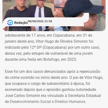
falsas ou utilizadas continuamente para ilegalidades e a
exclusão de cópias idênticas das publicações.
A ação também busca obrigar os responsáveis a publicar
08/08/2026 11:58
Redação
correções ou retratações por pelo menos 30 dias, além de
Um dos réus preso pelo estupro coletivo de uma
ressarcir os custos que a prefeitura afirma ter suportado
adolescente de 17 anos, em Copacabana, em 31 de
para responder às informações questionadas.
janeiro deste ano, Vitor Hugo de Oliveira Simonin foi
indiciado pela 12ª DP (Copacabana) por um outro caso,
O valor desses danos não foi calculado. O município
dessa vez, pelo estupro de vulnerável de uma jovem
pede ainda indenização por dano moral coletivo, também
durante uma festa em Botafogo, em 2025.
sem indicar a quantia. Apesar da dimensão das
pretensões, atribuiu à causa o valor provisório de R$ 1
Esse foi um dos casos denunciados após a repercussão
mil.
do crime ocorrido no início deste ano. O pai de Vitor Hugo,
que ocupava o cargo de subsecretário à época, foi
exonerado depois que o episódio ganhou notoriedade.
Município afirma que ação não busca
José Carlos Simonin era vinculado à Secretaria Estadual
impedir críticas
de Desenvolvimento Social e Direitos Humanos.