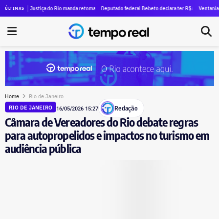
 1,7 milhão em dinheiro vivo ao TSE
e Justiça do Rio manda retomar ação contra Crivella por suposto uso de publicidade oficial para
Deputado federal Bebeto declara ter R$ 840 mil em dinheiro vi
Ventania no Rio caus
ÚLTIMAS
Home
Rio de Janeiro
Redação
RIO DE JANEIRO
16/05/2026 15:27
Câmara de Vereadores do Rio debate regras
para autopropelidos e impactos no turismo em
audiência pública