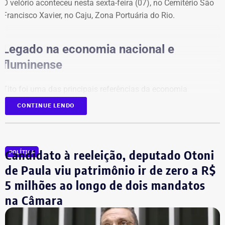
O velório aconteceu nesta sexta-feira (07), no Cemitério São
declarado para quase R$ 300 mil em patrimônio.
Francisco Xavier, no Caju, Zona Portuária do Rio.
Legado na economia nacional e
fluminense
Tito foi uma das principais referências da economia
brasileira, com atuação de destaque na formulação de
CONTINUE LENDO
políticas de desenvolvimento econômico para o estado do
Rio. Nos últimos anos, ele atuava como gerente de Políticas
Públicas do Sebrae Rio. Na função, defendia medidas para a
redução da burocracia e o fortalecimento dos pequenos
Candidato à reeleição, deputado Otoni
POLÍTICA
empreendedores.
de Paula viu patrimônio ir de zero a R$
5 milhões ao longo de dois mandatos
O economista também ocupava a vice-presidência da
na Câmara
Sociedade Nacional de Agricultura; integrava a Academia
Nacional de Agricultura; e era membro do Instituto Brasileiro