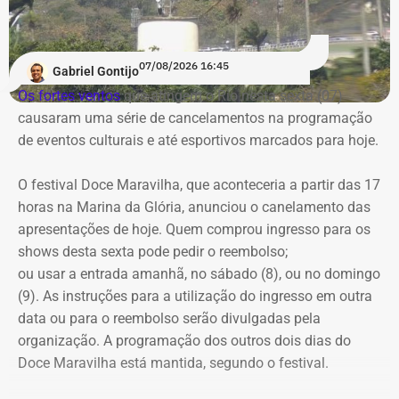
Em quatro anos, o patrimônio de Bebeto cresceu R$
1.892.881,58, alta de 177,7%. Já o valor mantido em
espécie saltou de R$ 50 mil para R$ 840 mil, aumento de
07/08/2026 16:45
Gabriel Gontijo
R$ 790 mil, ou 1.580%.
Os fortes ventos
que atingem o Rio nesta sexta (07)
causaram uma série de cancelamentos na programação
A relação de bens foi informada pelo próprio candidato à
de eventos culturais e até esportivos marcados para hoje.
Justiça Eleitoral durante o registro da candidatura. As
declarações são públicas e podem ser consultadas por
O festival Doce Maravilha, que aconteceria a partir das 17
qualquer eleitor no sistema DivulgaCand, do Tribunal
horas na Marina da Glória, anunciou o canelamento das
Superior Eleitoral (TSE).
apresentações de hoje. Quem comprou ingresso para os
shows desta sexta pode pedir o reembolso;
ou usar a entrada amanhã, no sábado (8), ou no domingo
(9). As instruções para a utilização do ingresso em outra
data ou para o reembolso serão divulgadas pela
organização. A programação dos outros dois dias do
Doce Maravilha está mantida, segundo o festival.