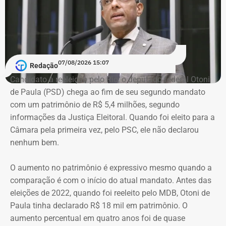
de Economia, da Fundação Getulio Vargas (FGV).
Governo do estado emitiu nota de pesar
Em nota, o governador em exercício do Rio, Ricardo Couto,
07/08/2026 15:07
Redação
manifestou solidariedade aos familiares e amigos do
Candidato à reeleição pelo Rio, o deputado federal Otoni
economista.
de Paula (PSD) chega ao fim de seu segundo mandato
com um patrimônio de R$ 5,4 milhões, segundo
“O Brasil perde um dos grandes nomes da economia e da
informações da Justiça Eleitoral. Quando foi eleito para a
formulação de políticas públicas voltadas ao
Câmara pela primeira vez, pelo PSC, ele não declarou
desenvolvimento. Tito Bruno Ryff deixa um legado construído
nenhum bem.
ao longo de mais de cinco décadas de dedicação ao serviço
público, à vida acadêmica e ao fortalecimento do ambiente de
O aumento no patrimônio é expressivo mesmo quando a
negócios, com importantes contribuições para o Estado do
comparação é com o início do atual mandato. Antes das
Rio de Janeiro e para o país. Sua atuação foi marcada pelo
eleições de 2022, quando foi reeleito pelo MDB, Otoni de
compromisso com a modernização da gestão pública, a
Paula tinha declarado R$ 18 mil em patrimônio. O
simplificação de processos e a promoção do
aumento percentual em quatro anos foi de quase
desenvolvimento econômico. Neste momento de tristeza,