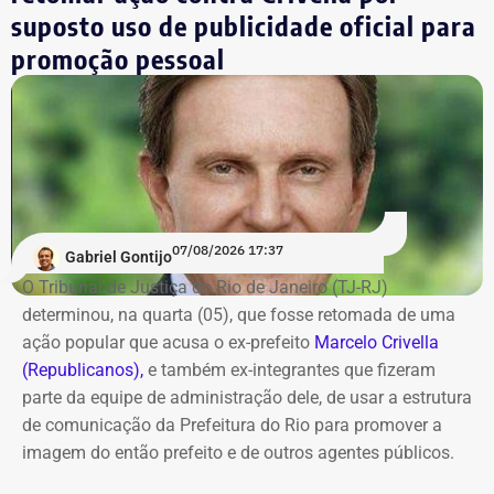
suposto uso de publicidade oficial para
*Valor correspondente à soma de R$ 122.642,00 em espécie
promoção pessoal
convertidos de dólar e R$ 88.000,00 em reais declarados em dinheiro
vivo.
Os dados são públicos e ficam disponíveis para consulta
no sistema DivulgaCandContas, do TSE.
07/08/2026 17:37
Gabriel Gontijo
O Tribunal de Justiça do Rio de Janeiro (TJ-RJ)
determinou, na quarta (05), que fosse retomada de uma
ação popular que acusa o ex-prefeito
Marcelo Crivella
(Republicanos),
e também ex-integrantes que fizeram
parte da equipe de administração dele, de usar a estrutura
de comunicação da Prefeitura do Rio para promover a
imagem do então prefeito e de outros agentes públicos.