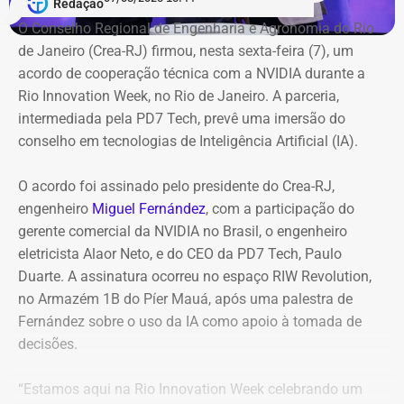
Redação
O Conselho Regional de Engenharia e Agronomia do Rio
Jogo do Brasileirão Feminino adiado
de Janeiro (Crea-RJ) firmou, nesta sexta-feira (7), um
acordo de cooperação técnica com a NVIDIA durante a
O jogo entre Fluminense e Botafogo que aconteceria a
Rio Innovation Week, no Rio de Janeiro. A parceria,
partir das 21h30 desta sexta (07), no Estádio Nilton
intermediada pela PD7 Tech, prevê uma imersão do
Santos, válido pelo Brasileirão Feminino, também foi
conselho em tecnologias de Inteligência Artificial (IA).
adiado. De acordo com a Confederação Brasileira de
Futebol (CBF). “por conta dos alertas da Defesa Civil de
O acordo foi assinado pelo presidente do Crea-RJ,
fortes ventos no Rio de Janeiro”, o clássico teve a
engenheiro
Miguel Fernández
, com a participação do
mudança de data para segunda (10) às 18 horas.
gerente comercial da NVIDIA no Brasil, o engenheiro
eletricista Alaor Neto, e do CEO da PD7 Tech, Paulo
Duarte. A assinatura ocorreu no espaço RIW Revolution,
no Armazém 1B do Píer Mauá, após uma palestra de
Fernández sobre o uso da IA como apoio à tomada de
decisões.
“Estamos aqui na Rio Innovation Week celebrando um