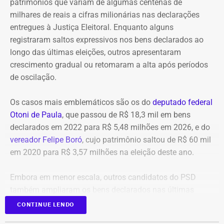
patrimônios que variam de algumas centenas de
custos para o CREA-RJ, que passará a receber consultoria
milhares de reais a cifras milionárias nas declarações
direta da empresa.
entregues à Justiça Eleitoral. Enquanto alguns
registraram saltos expressivos nos bens declarados ao
Entre as áreas previstas na parceria estão pesquisa
longo das últimas eleições, outros apresentaram
aplicada em Inteligência Artificial e IA Generativa,
crescimento gradual ou retomaram a alta após períodos
sistemas de apoio à decisão técnica, visão
de oscilação.
computacional e processamento de dados de sensores,
imagens, drones, projetos e sistemas operacionais.
Os casos mais emblemáticos são os do
deputado federal
Otoni de Paula
, que passou de R$ 18,3 mil em bens
Também estão previstas aplicações de Digital Twins, BIM
declarados em 2022 para R$ 5,48 milhões em 2026, e do
e ambientes virtuais em projetos, planejamento, inspeção,
vereador Felipe Boró
, cujo patrimônio saltou de R$ 60 mil
operação, manutenção, treinamento e segurança, além de
em 2020 para R$ 3,57 milhões na eleição deste ano.
tecnologias de robótica e sistemas autônomos voltadas
para obras, plantas industriais, infraestrutura, agronomia
Embora em menor escala, outros candidatos do PSD
e geociências.
também ampliaram os bens declarados nas últimas
eleições, como Laura Carneiro, Hugo Leal, Rafael Aloisio
CONTINUE LENDO
A parceria inclui ainda infraestrutura de computação de
Freitas, Marcio Ribeiro e Marcelo Diniz.
alto desempenho para desenvolvimento e execução de