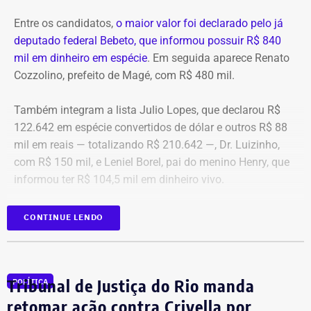
Entre os candidatos,
o maior valor foi declarado pelo já
deputado federal Bebeto, que informou possuir R$ 840
mil em dinheiro em espécie
. Em seguida aparece Renato
Cozzolino, prefeito de Magé, com R$ 480 mil.
Também integram a lista Julio Lopes, que declarou R$
122.642 em espécie convertidos de dólar e outros R$ 88
mil em reais — totalizando R$ 210.642 —, Dr. Luizinho,
com R$ 150 mil, e Leniel Borel, pai do menino Henry, que
informou ter R$ 104,5 mil em dinheiro vivo.
Candidato
Valor declarado em
CONTINUE LENDO
Bebeto
R$ 840.000,00
Renato Cozzolino
R$ 480.000,00
Julio Lopes
R$ 210.642,00*
Tribunal de Justiça do Rio manda
POLÍTICA
Dr. Luizinho
R$ 150.000,00
retomar ação contra Crivella por
Leniel Borel
R$ 104.500,00