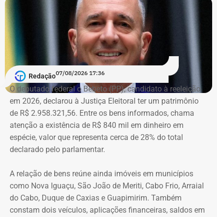
Município e em outros canais institucionais para divulgar
conteúdos que, segundo ação, iam além da informação
do poder público e promoviam pessoalmente o então
prefeito e integrantes do governo.
A acusação afirma que esses canais passaram a
07/08/2026 17:36
apresentar Crivella como responsável direto por obras,
Redação
serviços e programas públicos. Um exemplo disso,
O deputado federal o Bebeto (PP), candidato à reeleição
segundo a Ação Popular, foram as publicações em que
em 2026, declarou à Justiça Eleitoral ter um patrimônio
Crivella aparece anunciando entregas de obras e
de R$ 2.958.321,56. Entre os bens informados, chama
reformas de praças, além de mensagens em primeira
atenção a existência de R$ 840 mil em dinheiro em
pessoa, como: “Estamos aqui recuperando os aparelhos
espécie, valor que representa cerca de 28% do total
da praça”.
declarado pelo parlamentar.
*Com informações do g1
A relação de bens reúne ainda imóveis em municípios
como Nova Iguaçu, São João de Meriti, Cabo Frio, Arraial
do Cabo, Duque de Caxias e Guapimirim. Também
constam dois veículos, aplicações financeiras, saldos em