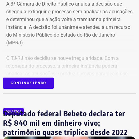
A 3ª Câmara de Direito Público anulou a decisão que
chegou a extinguir o processo sem analisar as acusações
e determinou que a ação volte a tramitar na primeira
instância. A decisão foi unânime e atendeu a um recurso
do Ministério Público do Estado do Rio de Janeiro
(MPRJ).
O TJ-RJ não decidiu se houve irregularidade. Com a
retomada do processo, a primeira instância poderá
analisar as acusações e produzir provas para decidir se
houve uso indevido da publicidade oficial.
CONTINUE LENDO
Advogado apresentou Ação Popular
Deputado federal Bebeto declara ter
POLÍTICA
A ação popular, apresentada pelo advogado Fernando
R$ 840 mil em dinheiro vivo;
Lyra Reis, aléga que a gestão Crivella usou perfis oficiais
patrimônio quase triplica desde 2022
da prefeitura em redes sociais, no Diário Oficial do