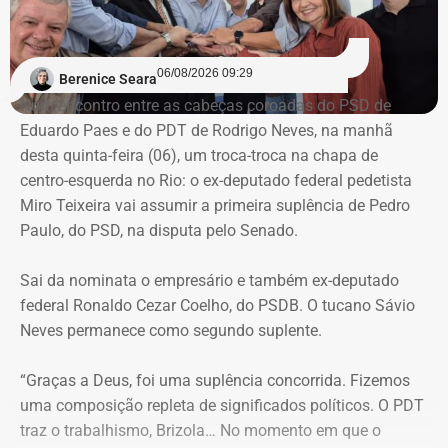
ainda era universitário. Com a comparação entre
formalmente o comando da nova secretaria unificada;
documentos físicos e registros nos sistemas do Tribunal
Roberta Simões Maia foi exonerada, a pedido, do cargo
de Justiça, foram identificadas alterações em processos.
de superintendente de Retenção e Atração de
06/08/2026 09:29
Berenice Seara
Investimentos do Desenvolvimento Econômico;
Num encontro entre as cabeças coroadas do PSD de
O Ministério Público (MPRJ), então, passou a conferir
Joel de Oliveira Suhett Filho foi desligado do posto de
Eduardo Paes e do PDT de Rodrigo Neves, na manhã
ações civis públicas e processos de improbidade —
assessor-chefe de Assuntos Estratégicos da Polícia
desta quinta-feira (06), um troca-troca na chapa de
relativos a agentes públicos — que tramitavam na vara, e
Militar;
centro-esquerda no Rio: o ex-deputado federal pedetista
foram identificadas diversas adulterações, principalmente
Henrique Gustavo dos Santos Frickmann foi exonerado, a
Miro Teixeira vai assumir a primeira suplência de Pedro
em processos nos quais Núbia Cozzolino aparecia como
pedido, do cargo de subsecretário adjunto de Obrasda
Paulo, do PSD, na disputa pelo Senado.
interessada ou ré.
Secretaria de Infraestrutura e Obras Públicas.
Sai da nominata o empresário e também ex-deputado
Durante uma busca e apreensão no escritório ligado à ex-
Nomeações vieram em dose
federal Ronaldo Cezar Coelho, do PSDB. O tucano Sávio
prefeita de Magé, foram encontradas cópias de folhas
Neves permanece como segundo suplente.
homeopática
processuais com treinos de rubricas e assinaturas.
“Graças a Deus, foi uma suplência concorrida. Fizemos
No outro lado da balança das publicações do Diário
Núbia Cozzolino alega injustiça e
uma composição repleta de significados políticos. O PDT
Oficial, Couto fez mudanças pontuais e assinou apenas 2
irregularidades
traz o trabalhismo, Brizola… No momento em que o
únicas nomeações para o segundo e terceiro escalões do