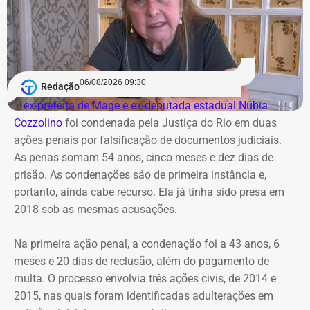
06/08/2026 09:30
Redação
A
ex-prefeita de Magé e ex-deputada estadual Núbia
Cozzolino
foi condenada pela Justiça do Rio em duas
ações penais por falsificação de documentos judiciais.
As penas somam 54 anos, cinco meses e dez dias de
prisão. As condenações são de primeira instância e,
portanto, ainda cabe recurso. Ela já tinha sido presa em
2018 sob as mesmas acusações.
Na primeira ação penal, a condenação foi a 43 anos, 6
meses e 20 dias de reclusão, além do pagamento de
multa. O processo envolvia três ações civis, de 2014 e
2015, nas quais foram identificadas adulterações em
Cortes na Ciência e Tecnologia