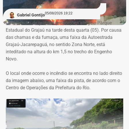
competitividade da licitação, observados pela baixa
variação entre as propostas apresentadas pelas
05/08/2026 19:22
Gabriel Gontijo
empresas concorrentes, além de falhas na elaboração do
Um incêndio de grandes proporções atinge o Parque
termo de referência.
Estadual do Grajaú na tarde desta quarta (05). Por causa
das chamas e da fumaça, uma faixa da Autoestrada
Outro ponto que chamou a atenção dos técnicos foi a
Grajaú-Jacarepaguá, no sentido Zona Norte, está
ausência de critérios objetivos para justificar a
inteditado na altura do km 1,5 no trecho do Engenho
contratação da equipe prevista. Em uma das fases do
Novo.
projeto, o contrato estimava a atuação de 76
profissionais durante 12 meses, com remuneração média
O local onde ocorre o incêndio se encontra no lado direito
superior a R$ 28 mil. Em alguns casos, como o de
da imagem abaixo, uma faixa da pista, de acordo com o
consultores especializados, os valores chegavam a quase
Centro de Operações da Prefeitura do Rio.
R$ 75 mil por profissional, sem que houvesse justificativa
técnica para esse dimensionamento.
Serviços pagos teriam reaproveitado
dados já existentes