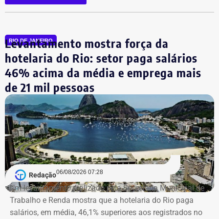
circulação de pessoas.
Além disso, o MPRJ também pediu que a Justiça
Levantamento mostra força da
reconhecesse com menor redução a tentativa de
RIO DE JANEIRO
homicídio contra Fernanda Chaves, assessora de Marielle
hotelaria do Rio: setor paga salários
que estava no carro no momento dos disparos e
46% acima da média e emprega mais
sobreviveu porque se abaixou no banco.
de 21 mil pessoas
Outro ponto usado pelo Ministério Público para pedir o
aumento das penas foi o uso de um carro clonado no
crime, o que caracteriza o delito de receptação.
Ambos firmaram delação
premiada e devem
06/08/2026 07:28
Redação
Um levantamento realizado pela Secretaria Municipal de
cumprir o tempo de prisão
Trabalho e Renda mostra que a hotelaria do Rio paga
salários, em média, 46,1% superiores aos registrados no