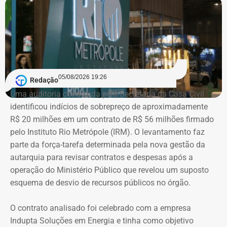
estão dois registros classificados genericamente como
“outros bens e direitos”, nos valores de R$ 95.985,48 e R$
97.555,75.
As declarações de bens são prestadas pelos próprios
candidatos à Justiça Eleitoral e podem considerar os
05/08/2026 19:26
Redação
valores históricos de aquisição dos bens, e não
Uma auditoria conduzida pela Secretaria da Casa Civil
necessariamente seus preços de mercado.
identificou indícios de sobrepreço de aproximadamente
R$ 20 milhões em um contrato de R$ 56 milhões firmado
O crescimento patrimonial, por si só, não indica a
pelo Instituto Rio Metrópole (IRM). O levantamento faz
existência de irregularidades.
parte da força-tarefa determinada pela nova gestão da
autarquia para revisar contratos e despesas após a
operação do Ministério Público que revelou um suposto
esquema de desvio de recursos públicos no órgão.
O contrato analisado foi celebrado com a empresa
Indupta Soluções em Energia e tinha como objetivo