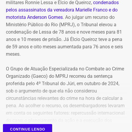
militares Ronnie Lessa e Élcio de Queiroz,
condenados
o decreto entra em vigor imediatamente e segue os
pelos assassinatos da vereadora Marielle Franco e do
princípios da continuidade do serviço público, eficiência,
motorista Anderson Gomes
. Ao julgar um recurso do
governança e desenvolvimento sustentável.
Ministério Público do Rio (MPRJ), o Tribunal elevou a
condenação de Lessa de 78 anos e nove meses para 81
COM FÁBIO MARTINS
anos e 10 meses de prisão. Já Élcio Queiroz teve a pena
de 59 anos e oito meses aumentada para 76 anos e seis
meses.
O Grupo de Atuação Especializada no Combate ao Crime
Organizado (Gaeco) do MPRJ recorreu da sentença
proferida pelo 4º Tribunal do Júri, em outubro de 2024,
sob o argumento de que ela não considerou
circunstâncias relevantes do crime na hora de calcular a
pena. Ao acolher o recurso, os desembargadores levaram
em conta os seguintes fatores: repercussão internacional
do caso; o planejamento da ação e a execução dos
disparos em via pública, em uma região de grande
CONTINUE LENDO