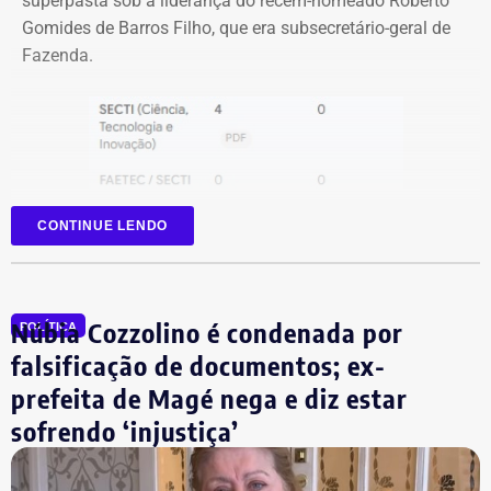
superpasta sob a liderança do recém-nomeado Roberto
Gomides de Barros Filho, que era subsecretário-geral de
Fazenda.
CONTINUE LENDO
Núbia Cozzolino é condenada por
POLÍTICA
falsificação de documentos; ex-
prefeita de Magé nega e diz estar
sofrendo ‘injustiça’