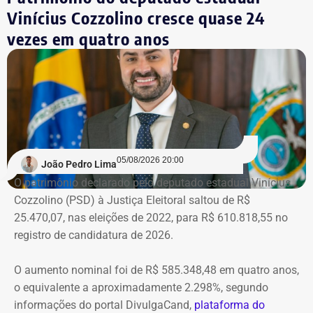
Mas, agora, que o ministro do Supremo afirmou que o
Vinícius Cozzolino cresce quase 24
habeas corpus não vale mais, pode ser afastado do cargo
vezes em quatro anos
a qualquer momento. De novo.
Na prática, a manifestação do
ministro extingue o processo
O próprio Nunes Marques havia concedido o habeas
05/08/2026 20:00
João Pedro Lima
corpus a Graciosa, citando o “excesso de prazo da
O patrimônio declarado pelo deputado estadual Vinícius
medida cautelar de afastamento do cargo”, uma vez que
Cozzolino (PSD) à Justiça Eleitoral saltou de R$
ainda não havia, na ocasião, sentença condenatória no
25.470,07, nas eleições de 2022, para R$ 610.818,55 no
processo em que Graciosa era réu no processo por
registro de candidatura de 2026.
lavagem de dinheiro, que se arrastava desde 2021.
O aumento nominal foi de R$ 585.348,48 em quatro anos,
Mas a decisão, e a condenação, acabaram saindo cinco
o equivalente a aproximadamente 2.298%, segundo
meses depois.
informações do portal DivulgaCand,
plataforma do