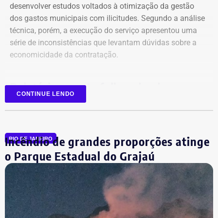
desenvolver estudos voltados à otimização da gestão
dos gastos municipais com ilicitudes. Segundo a análise
técnica, porém, a execução do serviço apresentou uma
Declaração de bens de Vinícius Cozzolino em 2026 — Foto:
série de inconsistências que levantam dúvidas sobre a
Reprodução/Divulgacand
economicidade da contratação.
Relatório aponta falhas desde o
CONTINUE LENDO
planejamento
Entre as principais irregularidades identificadas pelos
Incêndio de grandes proporções atinge
auditores está a concentração de funções incompatíveis
RIO DE JANEIRO
dentro do processo de contratação. Conforme o relatório,
o Parque Estadual do Grajaú
os mesmos agentes públicos participaram das etapas de
planejamento, julgamento e fiscalização do contrato,
Declaração de bens de Vinícius Cozzolino em 2022 — Foto:
comprometendo a segregação de funções.
Reprodução/Divulgacand
A auditoria também aponta indícios de restrição à