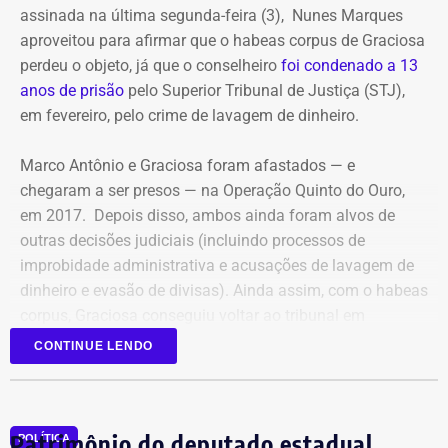
bairro do Estácio, na Zona Norte, foram atingidos por treze
assinada na última segunda-feira (3), Nunes Marques
disparos. Apenas Fernanda sobreviveu.
aproveitou para afirmar que o habeas corpus de Graciosa
perdeu o objeto, já que o conselheiro
foi condenado a 13
Ronnie Lessa e Élcio Queiroz estão presos desde 12 de março
anos de prisão
pelo Superior Tribunal de Justiça (STJ),
de 2019. Lessa está no Complexo Penitenciário da Papuda,
em fevereiro, pelo crime de lavagem de dinheiro.
em Brasília, e Queiroz, na Penitenciária Federal de Brasília.
Marco Antônio e Graciosa foram afastados — e
Com informações da colunista Vera Araújo, do Jornal “O
chegaram a ser presos — na Operação Quinto do Ouro,
Globo”.
em 2017. Depois disso, ambos ainda foram alvos de
outras decisões judiciais (incluindo processos de
improbidade administrativa e acusações de lavagem de
dinheiro e evasão de divisas). Ainda assim, com o habeas
corpus, Graciosa conseguiu voltar ao tribunal em
setembro de 2025.
CONTINUE LENDO
Mesmo com a condenação de fevereiro, não foi preso,
porque ainda cabe recurso.
Patrimônio do deputado estadual
POLÍTICA