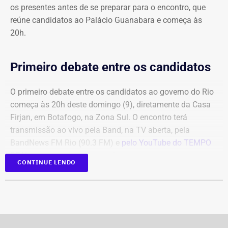
os presentes antes de se preparar para o encontro, que
reúne candidatos ao Palácio Guanabara e começa às
20h.
Primeiro debate entre os candidatos
O primeiro debate entre os candidatos ao governo do Rio
começa às 20h deste domingo (9), diretamente da Casa
Firjan, em Botafogo, na Zona Sul. O encontro terá
transmissão ao vivo pela Band, na TV aberta, pela
BandNews FM Rio (90.3 FM) e
pelo YouTube do TEMPO
REAL
, em parceria com a emissora.
CONTINUE LENDO
Participam do debate André Marinho (Novo), Anthony
Garotinho (Republicanos), Douglas Ruas (PL) e Willian
Siri (PSOL). O candidato Eduardo Paes (PSD) informou
na noite anterior que não iria comparecer.