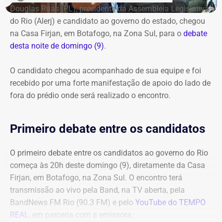
Douglas Ruas (PL), presidente da Assembleia Legislativa
do Rio (Alerj) e candidato ao governo do estado, chegou
na Casa Firjan, em Botafogo, na Zona Sul, para o
debate
desta noite de domingo (9)
.
O candidato chegou acompanhado de sua equipe e foi
recebido por uma forte manifestação de apoio do lado de
fora do prédio onde será realizado o encontro.
Primeiro debate entre os candidatos
O primeiro debate entre os candidatos ao governo do Rio
começa às 20h deste domingo (9), diretamente da Casa
Firjan, em Botafogo, na Zona Sul. O encontro terá
transmissão ao vivo pela Band, na TV aberta, pela
BandNews FM Rio (90.3 FM) e pelo
YouTube do TEMPO
REAL
, em parceria com a emissora.