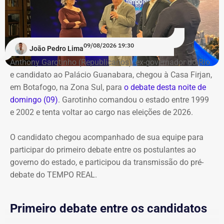
especial do TEMPO REAL pelo Instagram do portal, com
transmissão e atualizações nos Stories. Estamos ao vivo
com o pré-debate desde às 19h.
Acompanhe pelo link.
09/08/2026 19:30
João Pedro Lima
Anthony Garotinho (Republicanos), ex-governador do Rio
e candidato ao Palácio Guanabara, chegou à Casa Firjan,
em Botafogo, na Zona Sul, para
o debate desta noite de
domingo (09)
. Garotinho comandou o estado entre 1999
e 2002 e tenta voltar ao cargo nas eleições de 2026.
O candidato chegou acompanhado de sua equipe para
participar do primeiro debate entre os postulantes ao
governo do estado, e participou da transmissão do pré-
debate do TEMPO REAL.
Primeiro debate entre os candidatos