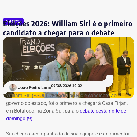
Instagram
do TEMPO REAL.
Eleições 2026: William Siri é o primeiro
POLÍTICA
candidato a chegar para o debate
09/08/2026 19:02
João Pedro Lima
William Siri (PSOL), vereador do Rio e candidato ao
governo do estado, foi o primeiro a chegar à Casa Firjan,
em Botafogo, na Zona Sul, para o
debate desta noite de
domingo (9)
.
Siri chegou acompanhado de sua equipe e cumprimentou