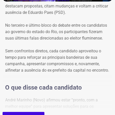
destacam propostas, citam mudanças e voltam a criticar
protagonizaram uma espécie de dobradinha, utilizando
ausência de Eduardo Paes (PSD).
suas perguntas para abrir espaço para o outro apresentar
e explicar seu plano de governo. O terceiro e último bloco
No terceiro e último bloco do debate entre os candidatos
foi
reservado às considerações finais
.
ao governo do estado do Rio, os participantes fizeram
suas últimas falas direcionadas ao eleitor fluminense.
Ausência de Paes e caso Bacellar
dominam primeiro bloco
Sem confrontos diretos, cada candidato aproveitou o
tempo para reforçar as principais bandeiras de sua
Logo na primeira rodada, a ausência de Eduardo Paes
campanha, apresentar compromissos e, novamente,
dividiu espaço com as referências ao ex-presidente da
alfinetar a ausência do ex-prefeito da capital no encontro.
Assembleia Legislativa do Rio (Alerj), Rodrigo Bacellar,
que está preso por suspeita de vazar uma operação
O que disse cada candidato
policial.
André Marinho (Novo) afirmou estar “pronto, com a
A primeira menção a Bacellar foi feita por William Siri
melhor equipe” para apresentar soluções para os
(PSOL), que questionou Douglas Ruas (PL) sobre uma
problemas do estado e prometeu melhorar a qualidade de
declaração anterior em que o candidato havia defendido