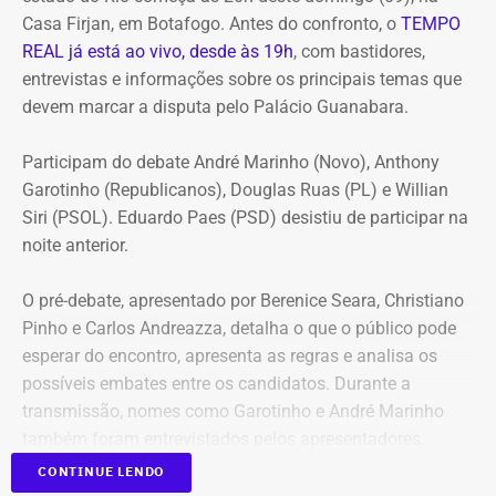
Casa Firjan, em Botafogo. Antes do confronto, o
TEMPO
REAL já está ao vivo, desde às 19h
, com bastidores,
entrevistas e informações sobre os principais temas que
devem marcar a disputa pelo Palácio Guanabara.
Participam do debate André Marinho (Novo), Anthony
Garotinho (Republicanos), Douglas Ruas (PL) e Willian
Siri (PSOL). Eduardo Paes (PSD) desistiu de participar na
noite anterior.
O pré-debate, apresentado por Berenice Seara, Christiano
Pinho e Carlos Andreazza, detalha o que o público pode
esperar do encontro, apresenta as regras e analisa os
possíveis embates entre os candidatos. Durante a
transmissão, nomes como Garotinho e André Marinho
também foram entrevistados pelos apresentadores.
CONTINUE LENDO
Acompanhe a cobertura especial pelo YouTube e