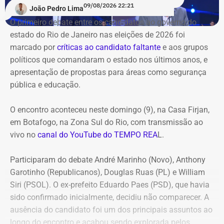
09/08/2026 22:21
João Pedro Lima
O primeiro debate entre os candidatos ao governo do
estado do Rio de Janeiro nas eleições de 2026 foi
marcado por
críticas ao candidato faltante
e aos grupos
políticos que comandaram o estado nos últimos anos, e
apresentação de propostas para áreas como segurança
pública e educação.
O encontro aconteceu neste domingo (9), na Casa Firjan,
em Botafogo, na Zona Sul do Rio, com transmissão ao
vivo no
canal do YouTube do TEMPO REA
L.
Participaram do debate André Marinho (Novo), Anthony
Garotinho (Republicanos), Douglas Ruas (PL) e William
Siri (PSOL). O ex-prefeito Eduardo Paes (PSD), que havia
sido confirmado inicialmente, decidiu não comparecer. A
ausência do candidato foi um dos principais assuntos ao
longo do encontro e acabou sendo explorada pelos