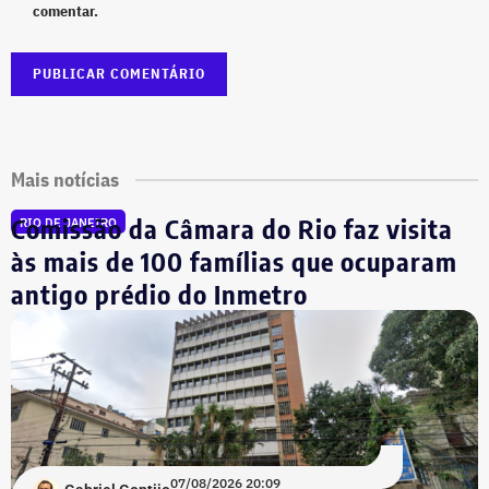
comentar.
Mais notícias
Comissão da Câmara do Rio faz visita
RIO DE JANEIRO
às mais de 100 famílias que ocuparam
antigo prédio do Inmetro
07/08/2026 20:09