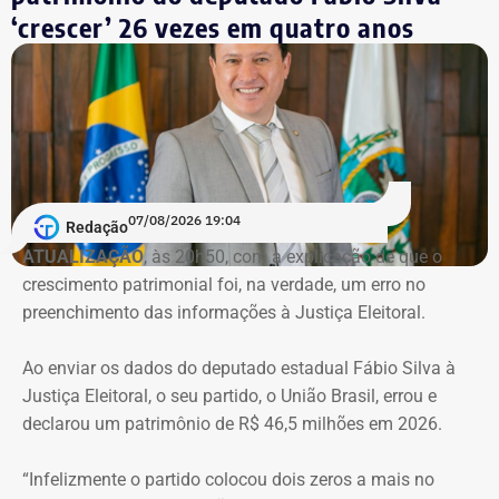
Antes disso, o nome de Clébio Jacaré também apareceu
‘crescer’ 26 vezes em quatro anos
nas investigações da Operação Favorito, que apurou um
esquema de desvios de recursos públicos durante a
pandemia de Covid-19. Conforme a denúncia do MP, uma
empresa ligada ao empresário teria sido utilizada em
movimentações financeiras investigadas no caso.
Declaração de bens do deputado Rafael Nobre em 2022 — Foto:
Reprodução/Divulgacand
07/08/2026 19:04
Redação
ATUALIZAÇÃO
, às 20h50, com a explicação de que o
crescimento patrimonial foi, na verdade, um erro no
Imóvel de Eduardo Bolsonaro será leiloado por um valor 36% menor ao que
preenchimento das informações à Justiça Eleitoral.
vale originalmente — Foto: REprodução/Google Maps.
Ao enviar os dados do deputado estadual Fábio Silva à
O apartamento que vai à leilão fica na Avenida Pasteu e
Justiça Eleitoral, o seu partido, o União Brasil, errou e
tem cerca de 101 metros quadrados. O imóvel se
declarou um patrimônio de R$ 46,5 milhões em 2026.
encontra no terceiro andar de um edifício de frente para a
Baía de Guanabara.
“Infelizmente o partido colocou dois zeros a mais no