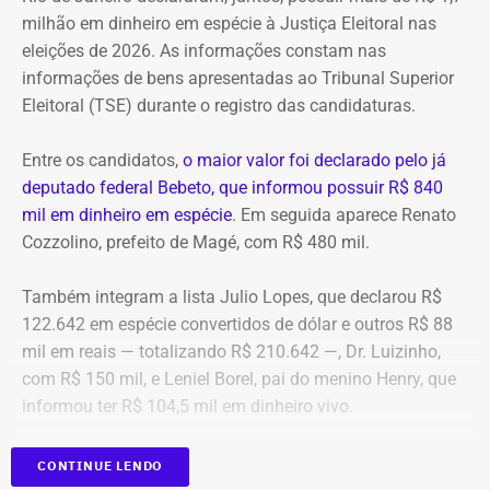
pagamentos de impostos, a empresa só deveria pagar o
milhão em dinheiro em espécie à Justiça Eleitoral nas
tributo no momento da venda para o consumidor final,
eleições de 2026. As informações constam nas
algo que nunca foi feito, de acordo com a investigação.
informações de bens apresentadas ao Tribunal Superior
Eleitoral (TSE) durante o registro das candidaturas.
*Com informações do blog do Octávio Guedes, do portal
g1
Entre os candidatos,
o maior valor foi declarado pelo já
deputado federal Bebeto, que informou possuir R$ 840
mil em dinheiro em espécie
. Em seguida aparece Renato
Cozzolino, prefeito de Magé, com R$ 480 mil.
Também integram a lista Julio Lopes, que declarou R$
122.642 em espécie convertidos de dólar e outros R$ 88
mil em reais — totalizando R$ 210.642 —, Dr. Luizinho,
com R$ 150 mil, e Leniel Borel, pai do menino Henry, que
informou ter R$ 104,5 mil em dinheiro vivo.
Candidato
Valor declarado em
CONTINUE LENDO
Bebeto
R$ 840.000,00