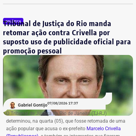
Renato Cozzolino
R$ 480.000,00
Julio Lopes
R$ 210.642,00*
Tribunal de Justiça do Rio manda
POLÍTICA
Dr. Luizinho
R$ 150.000,00
retomar ação contra Crivella por
Leniel Borel
R$ 104.500,00
suposto uso de publicidade oficial para
*Valor correspondente à soma de R$ 122.642,00 em espécie
promoção pessoal
convertidos de dólar e R$ 88.000,00 em reais declarados em dinheiro
vivo.
Os dados são públicos e ficam disponíveis para consulta
no sistema DivulgaCandContas, do TSE.
07/08/2026 17:37
Gabriel Gontijo
O Tribunal de Justiça do Rio de Janeiro (TJ-RJ)
determinou, na quarta (05), que fosse retomada de uma
ação popular que acusa o ex-prefeito
Marcelo Crivella