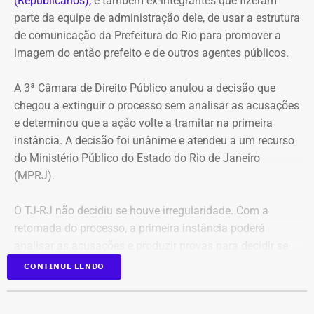
(Republicanos),
e também ex-integrantes que fizeram
parte da equipe de administração dele, de usar a estrutura
de comunicação da Prefeitura do Rio para promover a
imagem do então prefeito e de outros agentes públicos.
A 3ª Câmara de Direito Público anulou a decisão que
chegou a extinguir o processo sem analisar as acusações
e determinou que a ação volte a tramitar na primeira
instância. A decisão foi unânime e atendeu a um recurso
do Ministério Público do Estado do Rio de Janeiro
(MPRJ).
O TJ-RJ não decidiu se houve irregularidade. Com a
retomada do processo, a primeira instância poderá
analisar as acusações e produzir provas para decidir se
houve uso indevido da publicidade oficial.
CONTINUE LENDO
Advogado apresentou Ação Popular