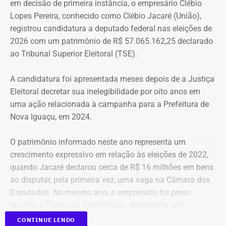
em decisão de primeira instância, o empresário Clébio
ocupação é justamente dar ao imóvel uma função social
Lopes Pereira, conhecido como Clébio Jacaré (União),
que atenda as necessidades básicas das famílias. Desde
registrou candidatura a deputado federal nas eleições de
que eu entrei no MLB nunca faltou comida. Só o que falta
2026 com um patrimônio de R$ 57.065.162,25 declarado
mesmo é um teto, um lar para morar. Queremos fazer
ao Tribunal Superior Eleitoral (TSE).
valer um direito constitucional que nunca foi cumprido”
A candidatura foi apresentada meses depois de a Justiça
A Central de Movimentos Populares do Rio de Janeiro
Eleitoral decretar sua inelegibilidade por oito anos em
(CMPRJ) emitiu nota de apoio e solidariedade e lembrou
uma ação relacionada à campanha para a Prefeitura de
que as famílias lutam há anos pelo direito à moradia com
Nova Iguaçu, em 2024.
organização e resistência.
O patrimônio informado neste ano representa um
“Sabemos que a moradia é a base de tudo. Quando um
crescimento expressivo em relação às eleições de 2022,
movimento ocupa um imóvel abandonado ou
quando Jacaré declarou cerca de R$ 16 milhões em bens
subutilizado, mais do que dar um teto, o que já é
ao disputar, pela primeira vez, uma vaga na Câmara dos
fundamental, ele devolve esperança e perspectiva de vida
Deputados. No mesmo ano, o empresário foi preso
para centenas de pessoas, sobretudo para as crianças”,
durante a Operação Apanthropía, deflagrada pelo
destacou.
Ministério Público do Rio de Janeiro (MPRJ), que
CONTINUE LENDO