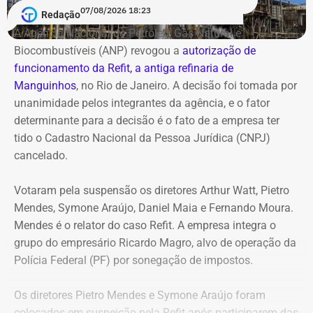
07/08/2026 18:23
Redação
Antonio Rueda declara Mercedes de
A Agência Nacional do Petróleo, Gás Natural e
R$ 2,35 milhões
Biocombustíveis (ANP) revogou a
autorização de
funcionamento da Refit, a antiga refinaria de
Entre os bens declarados também estão um Mercedes-
Manguinhos
, no Rio de Janeiro. A decisão foi tomada por
Benz AMG G63, avaliado em R$ 2,35 milhões, um
unanimidade pelos integrantes da agência, e o fator
Volkswagen Passat de R$ 115 mil, R$ 709 mil em “bens
determinante para a decisão é o fato de a empresa ter
móveis de uso pessoal” e R$ 35 mil em dinheiro em
tido o Cadastro Nacional da Pessoa Jurídica (CNPJ)
espécie.
cancelado.
Votaram pela suspensão os diretores Arthur Watt, Pietro
Mendes, Symone Araújo, Daniel Maia e Fernando Moura.
Mendes é o relator do caso Refit. A empresa integra o
grupo do empresário Ricardo Magro, alvo de operação da
Polícia Federal (PF) por sonegação de impostos.
Os diretores Pietro Mendes e Symone Araújo foram
colocados em suspeição pela Refit após participarem das