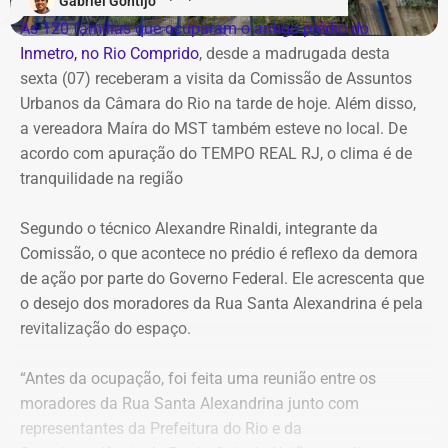
Gabriel Gontijo
As 120 famílias que ocuparam o antigo prédio do
Inmetro, no Rio Comprido
, desde a madrugada desta
sexta (07) receberam a visita da Comissão de Assuntos
Urbanos da Câmara do Rio na tarde de hoje. Além disso,
a vereadora Maíra do MST também esteve no local. De
acordo com apuração do TEMPO REAL RJ, o clima é de
tranquilidade na região
Segundo o técnico Alexandre Rinaldi, integrante da
Comissão, o que acontece no prédio é reflexo da demora
de ação por parte do Governo Federal. Ele acrescenta que
o desejo dos moradores da Rua Santa Alexandrina é pela
revitalização do espaço.
“Antes da ocupação, foi feita uma reunião entre os
moradores da Rua Santa Alexandrina junto com
representantes da Prefeitura do Rio e da