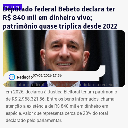
Deputado federal Bebeto declara ter
POLÍTICA
A ação popular, apresentada pelo advogado Fernando
R$ 840 mil em dinheiro vivo;
Lyra Reis, aléga que a gestão Crivella usou perfis oficiais
patrimônio quase triplica desde 2022
da prefeitura em redes sociais, no Diário Oficial do
Município e em outros canais institucionais para divulgar
conteúdos que, segundo ação, iam além da informação
do poder público e promoviam pessoalmente o então
prefeito e integrantes do governo.
A acusação afirma que esses canais passaram a
07/08/2026 17:36
apresentar Crivella como responsável direto por obras,
Redação
serviços e programas públicos. Um exemplo disso,
O deputado federal o Bebeto (PP), candidato à reeleição
segundo a Ação Popular, foram as publicações em que
em 2026, declarou à Justiça Eleitoral ter um patrimônio
Crivella aparece anunciando entregas de obras e
de R$ 2.958.321,56. Entre os bens informados, chama
reformas de praças, além de mensagens em primeira
atenção a existência de R$ 840 mil em dinheiro em
pessoa, como: “Estamos aqui recuperando os aparelhos
espécie, valor que representa cerca de 28% do total
da praça”.
declarado pelo parlamentar.