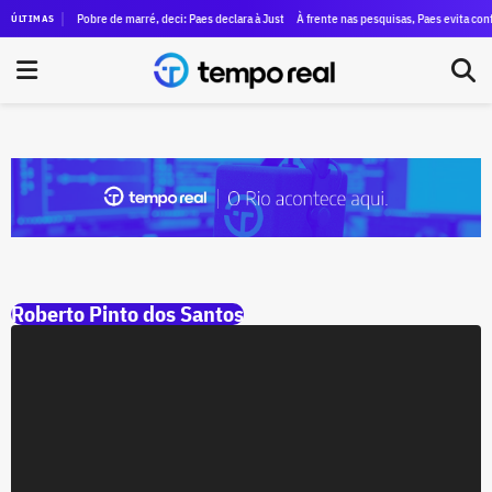
 estado, Douglas Ruas declara patrimônio de R$ 1,4 milhão à Justiça Eleitoral
Pobre de marré, deci: Paes declara à Justiça Eleitoral um patrimônio de apenas R$ 
À frente nas pesquisas, Paes evita conf
ÚLTIMAS
Roberto Pinto dos Santos