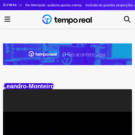
stadual Vinícius Cozzolino cresce quase 24 vezes em quatro anos
Rio Metrópole: auditoria aponta sobrepreço de R$ 20 milhões em contrato de
Incêndio de grandes proporções ati
ÚLTIMAS
Leandro-Monteiro