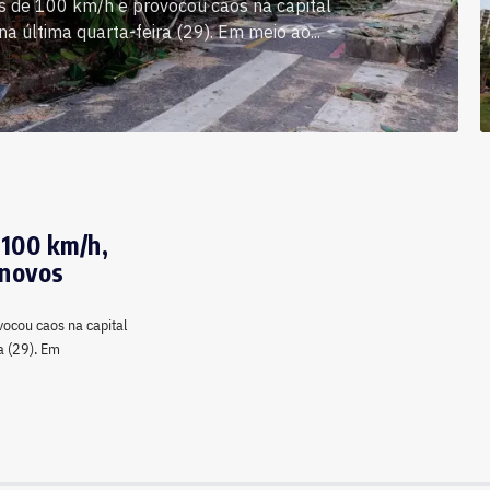
is de 100 km/h e provocou caos na capital
 última quarta-feira (29). Em meio ao...
 100 km/h,
 novos
ocou caos na capital
a (29). Em