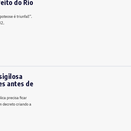
eito do Rio
a
oteose é triunfal!”.
82,
sigilosa
es antes de
ca precisa ficar
m decreto criando a