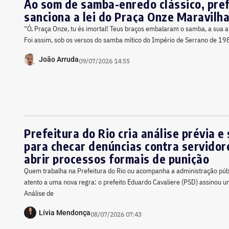
Ao som de samba-enredo clássico, pref
sanciona a lei do Praça Onze Maravilh
“Ó, Praça Onze, tu és imortal! Teus braços embalaram o samba, a sua ap
Foi assim, sob os versos do samba mítico do Império de Serrano de 19
João Arruda
09/07/2026 14:55
Prefeitura do Rio cria análise prévia e 
para checar denúncias contra servidor
abrir processos formais de punição
Quem trabalha na Prefeitura do Rio ou acompanha a administração públi
atento a uma nova regra: o prefeito Eduardo Cavaliere (PSD) assinou u
Análise de
Lívia Mendonça
08/07/2026 07:43