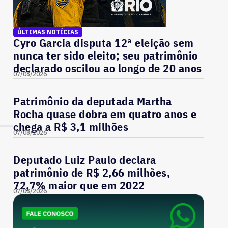
ÚLTIMAS NOTÍCIAS
Cyro Garcia disputa 12ª eleição sem
nunca ter sido eleito; seu patrimônio
declarado oscilou ao longo de 20 anos
07/08/2026
Patrimônio da deputada Martha
Rocha quase dobra em quatro anos e
chega a R$ 3,1 milhões
07/08/2026
Deputado Luiz Paulo declara
patrimônio de R$ 2,66 milhões,
72,7% maior que em 2022
07/08/2026