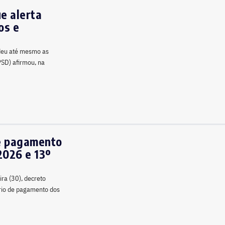
e alerta
os e
ndeu até mesmo as
PSD) afirmou, na
de pagamento
2026 e 13º
ira (30), decreto
ário de pagamento dos