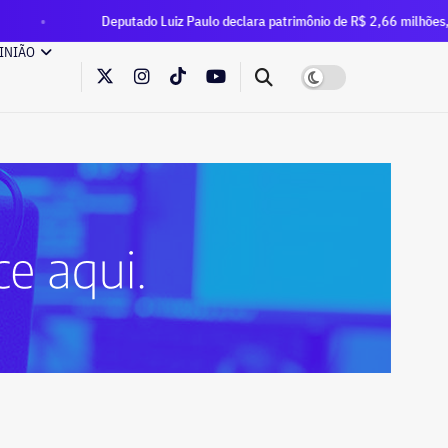
eputado Luiz Paulo declara patrimônio de R$ 2,66 milhões, 72,7% maior que
INIÃO