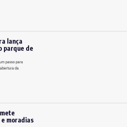
ra lança
vo parque de
 um passo para
a abertura da
omete
 e moradias