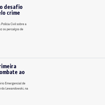
 o desafio
lo crime
Polícia Civil sobre a
z os percalços de
rimeira
Combate ao
tório Emergencial de
cardo Lewandowski, na