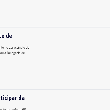
te de
nto no assassinato do
ou à Delegacia de
ticipar da
sta terça-feira (5),