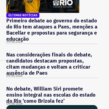
ÚLTIMAS NOTÍCIAS
Primeiro debate ao governo do estado
do Rio tem ataques a Paes, menções a
Bacellar e propostas para segurança e
educação
09/08/2026
Nas considerações finais do debate,
candidatos destacam propostas,
citam mudanças e voltam a criticar
ausência de Paes
09/08/2026
No debate, William Siri promete
ensino integral nas escolas do estado
do Rio ‘como Brizola fez’
09/08/2026