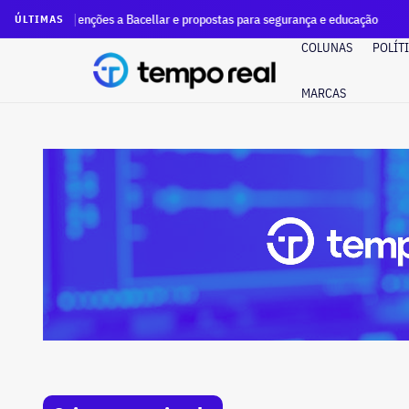
nções a Bacellar e propostas para segurança e educação
Na
ÚLTIMAS
COLUNAS
POLÍT
MARCAS