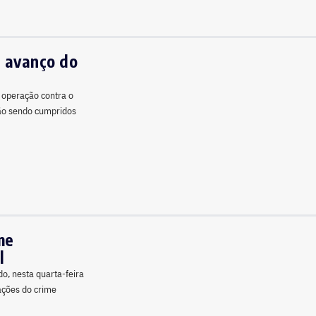
a avanço do
a operação contra o
tão sendo cumpridos
me
l
do, nesta quarta-feira
ações do crime