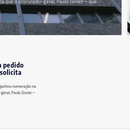
fica que o procurador-geral, Paulo Gonet — que
a pedido
solicita
j) ganhou numeração na
r-geral, Paulo Gonet —