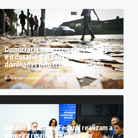
Democracia sob cerco: eleições 2026
e o desafio das campanhas em áreas
dominadas pelo crime organizado
Lucas Luciano
|
22/03/2026
Estado e Governo Federal realizam a
primeira reunião do Escritório