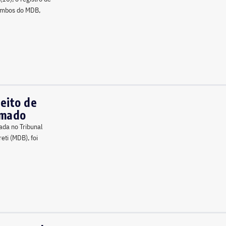
 ambos do MDB,
leito de
omado
ada no Tribunal
reti (MDB), foi