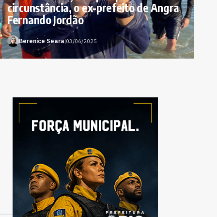
circunstância, o ex-prefeito de Angra
Fernando Jordão
Berenice Seara
|
03/06/2025