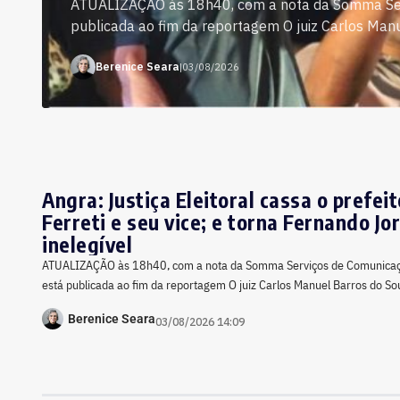
ATUALIZAÇÃO às 18h40, com a nota da Somma Serv
publicada ao fim da reportagem O juiz Carlos Manue
Berenice Seara
|
03/08/2026
Angra: Justiça Eleitoral cassa o prefei
Ferreti e seu vice; e torna Fernando Jo
inelegível
ATUALIZAÇÃO às 18h40, com a nota da Somma Serviços de Comunicaçã
está publicada ao fim da reportagem O juiz Carlos Manuel Barros do So
Berenice Seara
03/08/2026 14:09