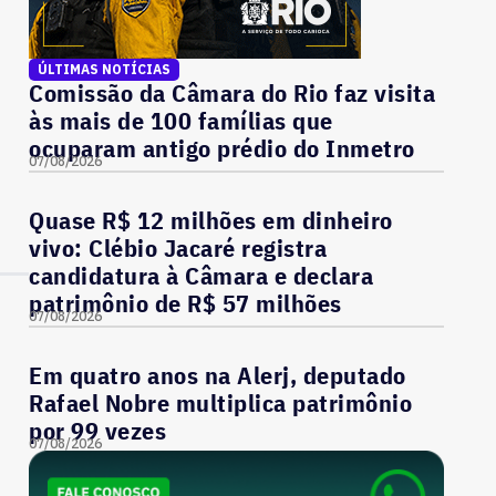
ÚLTIMAS NOTÍCIAS
Comissão da Câmara do Rio faz visita
às mais de 100 famílias que
ocuparam antigo prédio do Inmetro
07/08/2026
Quase R$ 12 milhões em dinheiro
vivo: Clébio Jacaré registra
candidatura à Câmara e declara
patrimônio de R$ 57 milhões
07/08/2026
Em quatro anos na Alerj, deputado
Rafael Nobre multiplica patrimônio
por 99 vezes
07/08/2026