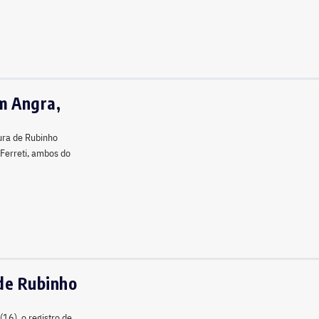
em Angra,
tura de Rubinho
 Ferreti, ambos do
de Rubinho
(16), o registro de