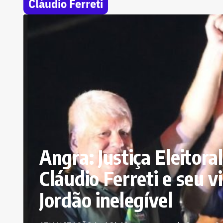
Cláudio Ferreti
Angra: Justiça Eleitora
Cláudio Ferreti e seu v
Jordão inelegível