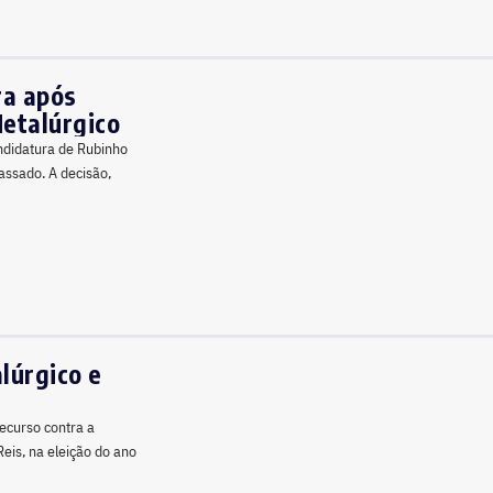
ra após
Metalúrgico
andidatura de Rubinho
assado. A decisão,
lúrgico e
recurso contra a
eis, na eleição do ano