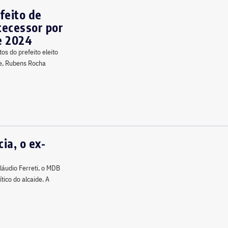
feito de
tecessor por
e 2024
s do prefeito eleito
ice, Rubens Rocha
ia, o ex-
láudio Ferreti, o MDB
ico do alcaide. A