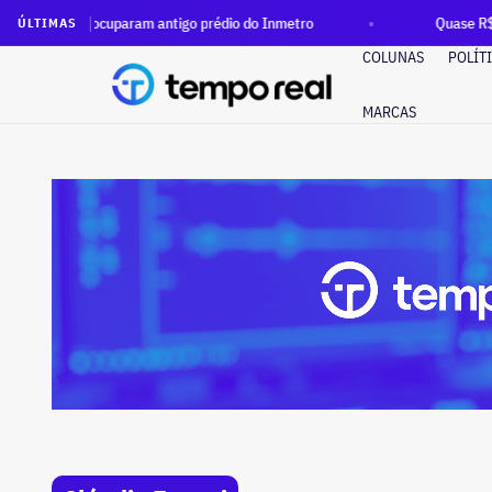
uparam antigo prédio do Inmetro
Quase R$ 12 milhões em din
ÚLTIMAS
COLUNAS
POLÍT
MARCAS