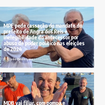
MPE pede cassação do mandato do
prefeito de Angra dos Reis e
inelegibilidade do antecessor por
abuso de poder político nas eleições
de 2024
João Pedro Lima
|
10/06/2026
MDB vai filiar, com pompa e