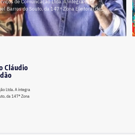
iços de Comunicação Ltda. A íntegra está
l Barros do Souto, da 147ª Zona Eleitoral de...
to Cláudio
rdão
o Ltda. A íntegra
uto, da 147ª Zona