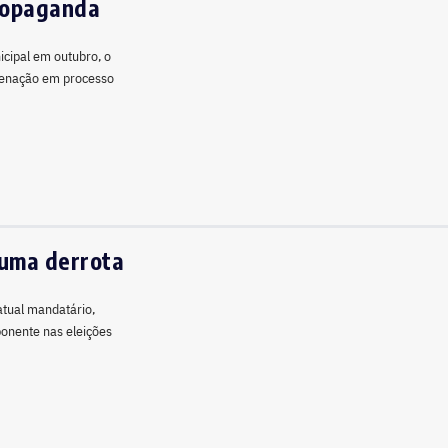
propaganda
icipal em outubro, o
ndenação em processo
 uma derrota
 atual mandatário,
ponente nas eleições