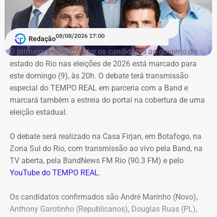
Conforme noticiado no último sábado (18)
, o plenário do
TCE determinou, por unanimidade, que a Prefeitura de
08/08/2026 17:00
Redação
Duque de Caxias anule no prazo de 15 dias o contrato
O primeiro encontro entre os candidatos ao ⁠governo do
firmado com a Geo Ambiental para o mesmo fim
estado do Rio nas eleições de 2026 está marcado para
(locação de maquinários e equipamentos). Na ocasião, a
este domingo (9), às 20h. O debate terá transmissão
Corte ordenou também a suspensão imediata dos
especial do TEMPO REAL em parceria com a Band e
pagamentos decorrentes do acordo milionário, que
marcará também a estreia do portal na cobertura de uma
ultrapassava R$ 100 milhões.
eleição estadual.
O acórdão acolheu o voto da conselheira Marianna
O debate será realizado na Casa Firjan, em Botafogo, na
Montebello Willeman, que apontou uma série de
Zona Sul do Rio, com transmissão ao vivo pela Band, na
irregularidades no planejamento da concorrência
TV aberta, pela BandNews FM Rio (90.3 FM) e pelo
eletrônica SRP nº 041/2025 e concluiu que os problemas
YouTube do TEMPO REAL
.
comprometem a competitividade do certame e, além
disso, impedem a manutenção do contrato firmado entre
Os candidatos confirmados são André Marinho (Novo),
a Secretaria Municipal de Obras e Agricultura e a empresa
Anthony Garotinho (Republicanos), Douglas Ruas (PL),
vencedora.