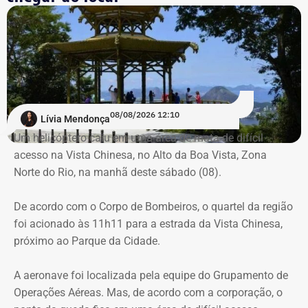
Aéreas.
Trecho da argumentação da prefeitura de Búzios sobre a respeito da morte
de uma criança de 2 anos — Foto: Reprodução.
Há registro de fogo na região, e militares especializados
em combate a incêndios florestais também foram
mobilizados.
Para dar apoio às buscas do Corpo de Bombeiros, o
08/08/2026 12:10
Lívia Mendonça
ICMBio informou que um pequeno e restrito trecho da
Um helicóptero caiu em uma área de mata de difícil
Estrada da Vista Chinesa, em frente ao pagode chinês da
acesso na Vista Chinesa, no Alto da Boa Vista, Zona
Vista Chinesa, foi interditado. A Vista Chinesa fica dentro
Norte do Rio, na manhã deste sábado (08).
do Parque Nacional da Tijuca
Trecho da argumentação da prefeitura de Búzios sobre a morte de uma
De acordo com o Corpo de Bombeiros, o quartel da região
criança de 2 anos — Foto: Reprodução.
foi acionado às 11h11 para a estrada da Vista Chinesa,
próximo ao Parque da Cidade.
O pedido de Búzios à Justiça
A aeronave foi localizada pela equipe do Grupamento de
Em caráter urgente, antes da apresentação da defesa das
Operações Aéreas. Mas, de acordo com a corporação, o
empresas, a prefeitura solicitou: