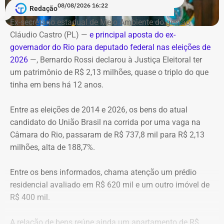
Bombeiros, agentes especializados em combate a
08/08/2026 16:22
Redação
Data: domingo, 09 de agosto de 2026
incêndios florestais foram mobilizados e conseguiram
Horário: 20h
Ex-secretário estadual de Meio Ambiente do gestão
controlar o fogo.
Transmissão: Canal Band, BandNews FM e YouTube do
Cláudio Castro (PL) —
e principal aposta do ex-
TEMPO REAL
governador do Rio para deputado federal nas eleições de
A operação mobilizou cerca de 40 militares, 11 viaturas e
Pré-hora: 19h, com cobertura especial pelo YouTube do
2026
—, Bernardo Rossi declarou à Justiça Eleitoral ter
4 unidades operacionais.
TEMPO REAL
um patrimônio de R$ 2,13 milhões, quase o triplo do que
tinha em bens há 12 anos.
Com informações do portal “g1”.
Entre as eleições de 2014 e 2026, os bens do atual
candidato do União Brasil na corrida por uma vaga na
Câmara do Rio, passaram de R$ 737,8 mil para R$ 2,13
milhões, alta de 188,7%.
Entre os bens informados, chama atenção um prédio
residencial avaliado em R$ 620 mil e um outro imóvel de
R$ 400 mil.
A relação de bens reúne ainda um apartamento de R$