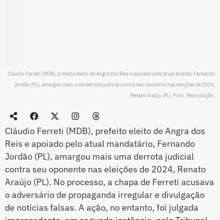
Cláudio Ferreti (MDB), prefeito eleito de Angra dos Reis e apoiado pelo atual alcaide, Fernando
Jordão (PL), amargou mais uma derrota judicial contra seu oponente nas eleições de 2024,
Renato Araújo (PL). Foto: Reprodução.
Cláudio Ferreti (MDB), prefeito eleito de Angra dos
Reis e apoiado pelo atual mandatário, Fernando
Jordão (PL), amargou mais uma derrota judicial
contra seu oponente nas eleições de 2024, Renato
Araújo (PL). No processo, a chapa de Ferreti acusava
o adversário de propaganda irregular e divulgação
de notícias falsas. A ação, no entanto, foi julgada