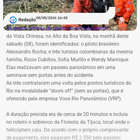
Palácio Guanabara.
Além disso, o tribunal apura possível desrespeito à
lealdade institucional, uma vez que o contrato de R$ 100
A cobertura será realizada em uma operação integrada
08/08/2026 16:48
milhões foi assinado no mesmo dia em que o TCE emitira
Redação
com a Band Rio, a BandNews FM Rio e as plataformas
cautelar para suspender a licitação. O próprio secretário
As quatro vítimas da queda de um helicóptero
na região
digitais do grupo, acompanhando desde os momentos
Valber Rodrigues Januário, que assina o novo aditivo de
da Vista Chinesa, no Alto da Boa Vista, na manhã deste
que antecedem o debate até a transmissão ao vivo.
R$ 16,9 milhões publicado esta semana, foi notificado a
sábado (08), foram identificadas: o piloto brasileiro
apresentar defesa no processo do TCE.
Alessandro Rocha; e três turistas colombianas da mesma
Com tradição na realização de debates eleitorais, a Band
família, Rocio Cubillos, Sofia Murillo e Wendy Manrique.
promove o encontro como um espaço para o confronto
Elas realizavam um passeio panorâmico em uma
Diferença de processos
de ideias e para que os eleitores conheçam as propostas
aeronave sem portas antes do acidente.
dos candidatos. A mediação será da jornalista Adriana
As três contrataram uma volta pelos pontos turísticos do
Vale ressaltar que, diferentemente da Concorrência nº
Araújo.
Rio na modalidade “doors off” (sem as portas), que é
041/2025 que foi objeto de determinação de anulação
oferecido pela empresa Voos Rio Panorâmico (VRP).
pelo TCE, o aditivo recém-publicado é referente a um
Como vai ser o debate
procedimento licitatório anterior: a Concorrência SRP nº
A duração prevista era de cerca de 20 minutos e incluía
036/2022.
no roteiro o sobrevoo da Floresta da Tijuca, local onde o
O formato do debate consiste em três blocos de
helicóptero caiu. De acordo com o próprio comprovante
perguntas e respostas, confrontos diretos entre os
Ainda que se trate de licitações distintas, a manutenção
de pagamento, elas pagaram R$ 2.550 pelo passeio.