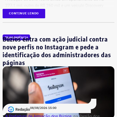
277,1 mil, outro de R$ 260 mil e um veículo Discovery
D300, ano 2023, declarado por R$ 330 mil. Também
CONTINUE LENDO
aparecem na lista cerca de R$ 177 mil em aplicações e
fundos.
Búzios entra com ação judicial contra
TRANSPARÊNCIA
nove perfis no Instagram e pede a
identificação dos administradores das
páginas
08/08/2026 15:00
Redação
A Prefeitura de Armação dos Búzios
, na Região dos