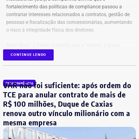
fortalecimento das políticas de compliance passou a
contrariar interesses relacionados a contratos, gestão de
pessoas e fiscalização das concessionárias, aumentando
o risco à integridade física dos diretores.
Além disso, a Cedae sustenta que a “notória e grave
insegurança pública” no estado, especialmente no
CONTINUE LENDO
município do Rio de Janeiro e na Baixada Fluminense,
reforça a necessidade de proteção aos executivos.
VAR não foi suficiente: após ordem do
TRANSPARÊNCIA
Compliance e violência como
TCE para anular contrato de mais de
justificativa
R$ 100 milhões, Duque de Caxias
renova outro vínculo milionário com a
A estatal afirma que a adoção de medidas mais rígidas
mesma empresa
de governança levou à implementação de ações voltadas
ao combate de práticas consideradas lesivas aos
interesses da companhia. Segundo o documento, esse