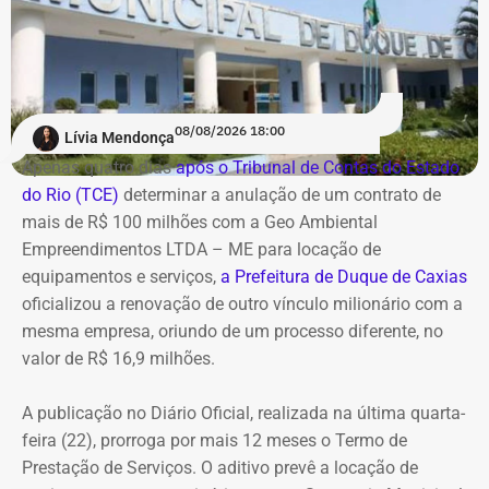
cenário expõe os diretores a potenciais represálias,
tornando necessária a utilização de veículos blindados.
A contratação ocorre em
meio ao endurecimento das
ações de compliance da companhia, que recentemente
reforçou auditorias internas em parceria com o GSI e a
08/08/2026 18:00
Lívia Mendonça
Casa Civil.
Apenas quatro dias
após o Tribunal de Contas do Estado
do Rio (TCE)
determinar a anulação de um contrato de
A empresa também destaca que não possui SUVs
mais de R$ 100 milhões com a Geo Ambiental
blindados em sua frota própria, razão pela qual optou
Empreendimentos LTDA – ME para locação de
pela locação dos veículos por meio de adesão à ata do
equipamentos e serviços,
a Prefeitura de Duque de Caxias
GSI.
oficializou a renovação de outro vínculo milionário com a
mesma empresa, oriundo de um processo diferente, no
Os veículos serão destinados exclusivamente aos
valor de R$ 16,9 milhões.
diretores das áreas Financeira (DFI), Jurídica (DJU),
Suprimentos (DSU) e Segurança e Governança (DSG). O
A publicação no Diário Oficial, realizada na última quarta-
contrato foi firmado com a empresa Rei dos Blindados
feira (22), prorroga por mais 12 meses o Termo de
Locação de Veículos Ltda. e prevê a locação de quatro
Prestação de Serviços. O aditivo prevê a locação de
SUVs zero quilômetro, com blindagem nível III-A, sem