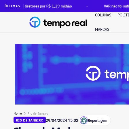
ores por R$ 1,29 milhão
VAR não foi suficiente: após ordem
ÚLTIMAS
COLUNAS
POLÍT
MARCAS
Home
Rio de Janeiro
Reportagem
RIO DE JANEIRO
29/04/2024 15:02