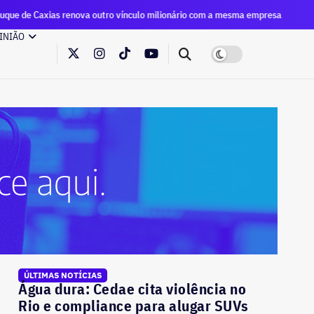
ova outro vínculo milionário com a mesma empresa
Eleições 
INIÃO
ÚLTIMAS NOTÍCIAS
Água dura: Cedae cita violência no
Rio e compliance para alugar SUVs