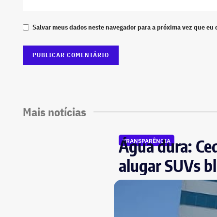
Salvar meus dados neste navegador para a próxima vez que eu 
Mais notícias
Água dura: Ced
TRANSPARÊNCIA
alugar SUVs bl