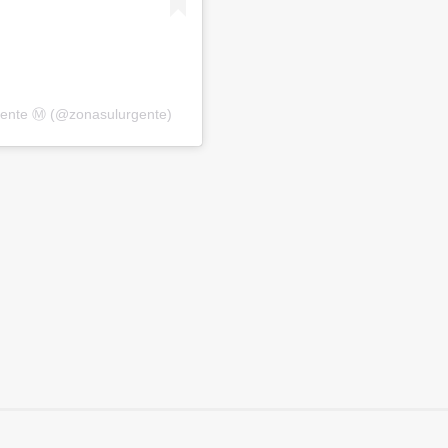
gente Ⓜ️ (@zonasulurgente)