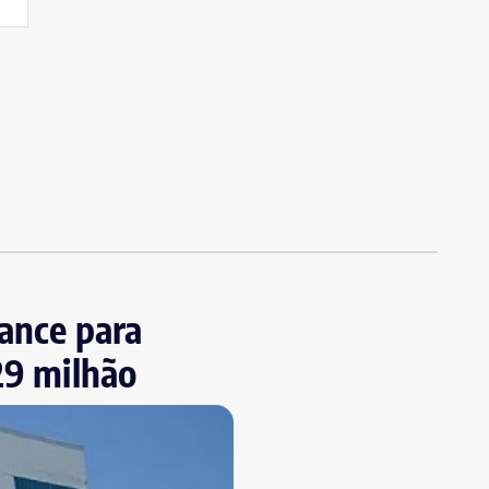
iance para
29 milhão