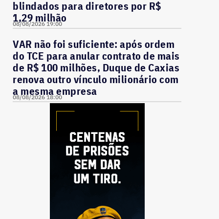
blindados para diretores por R$
1,29 milhão
08/08/2026 19:00
VAR não foi suficiente: após ordem
do TCE para anular contrato de mais
de R$ 100 milhões, Duque de Caxias
renova outro vínculo milionário com
a mesma empresa
08/08/2026 18:00