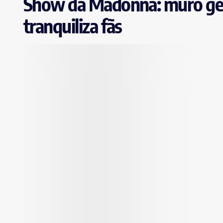
Show da Madonna: muro ger
tranquiliza fãs