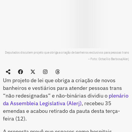
Deputados discutem projeto que obriga a criação de banheiros exclusivos para pessoas trans
– Foto: Octacílio Barbosa/Alerj
Um projeto de lei que obriga a criação de novos
banheiros e vestiários para atender pessoas trans
“não redesignadas” e não-binárias dividiu o
plenário
da Assembleia Legislativa (Alerj)
, recebeu 35
emendas e acabou retirado da pauta desta terça-
feira (12).
A proposta prevê que espaços como hospitais,