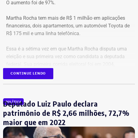
O aumento foi de 97%.
Martha Rocha tem mais de R$ 1 milhão em aplicações
financeiras, dois apartamentos, um automóvel Toyota de
R$ 175 mil e uma linha telefônica.
Essa é a sétima vez em que Martha Rocha disputa uma
eleição e sua primeira vez como candidata a deputada
federal. Sua primeira corrida eleitoral foi em 2004,
quando foi candidata a vice-prefeita na chapa de Bittar
CONTINUE LENDO
para a Prefeitura do Rio. Na época, ela não declarou bens.
Em 2006, ela foi candidata a deputada estadual. No
Deputado Luiz Paulo declara
POLÍTICA
acumulado dos últimos vinte anos, a expansão nominal
do patrimônio dela foi de R$ 2,9 milhões.
patrimônio de R$ 2,66 milhões, 72,7%
maior que em 2022