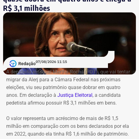
de 2024, porém, o montante caiu para R$ 140 mil. Já em
R$ 3,1 milhões
2026, houve nova alta, para R$ 385.400.
Na comparação com a declaração apresentada em 2024,
o patrimônio cresceu 175,3%. Apesar da recuperação, o
valor ainda está 31,8% abaixo do pico registrado em
2020.
07/08/2026 11:15
Redação
A deputada estadual Martha Rocha (PDT), que vai tentar
migrar da Alerj para a Câmara Federal nas próximas
eleições, viu seu patrimônio quase dobrar em quatro
anos. Em declaração à
Justiça Eleitoral
, a candidata
pedetista afirmou possuir R$ 3,1 milhões em bens.
O valor representa um acréscimo de mais de R$ 1,5
milhão em comparação com os bens declarados por ela
em 2022, quando ela tinha R$ 1,6 milhão de patrimônio.