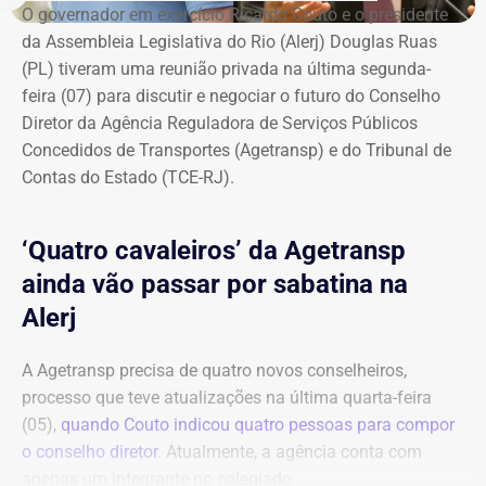
O governador em exercício Ricardo Couto e o presidente
da Assembleia Legislativa do Rio (Alerj) Douglas Ruas
(PL) tiveram uma reunião privada na última segunda-
feira (07) para discutir e negociar o futuro do Conselho
Diretor da Agência Reguladora de Serviços Públicos
Concedidos de Transportes (Agetransp) e do Tribunal de
Contas do Estado (TCE-RJ).
‘Quatro cavaleiros’ da Agetransp
ainda vão passar por sabatina na
Alerj
A Agetransp precisa de quatro novos conselheiros,
processo que teve atualizações na última quarta-feira
(05),
quando Couto indicou quatro pessoas para compor
o conselho diretor
. Atualmente, a agência conta com
apenas um integrante no colegiado.