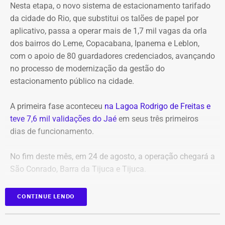
Nesta etapa, o novo sistema de estacionamento tarifado
da cidade do Rio, que substitui os talões de papel por
A indicação fica sob responsabilidade da Alerj e Couto
aplicativo, passa a operar mais de 1,7 mil vagas da orla
sinalizou que não interferirá, desde que o escolhido não
dos bairros do Leme, Copacabana, Ipanema e Leblon,
seja ligado ao grupo político de Cláudio Castro. Douglas
com o apoio de 80 guardadores credenciados, avançando
Ruas convocou uma reunião do Colégio de Líderes, que
no processo de modernização da gestão do
deve acontecer já na próxima segunda-feira (10) para
estacionamento público na cidade.
resolver as duas situações. O objetivo deve ser definir um
cronograma para publicação do edital da vaga do
A primeira fase aconteceu
na Lagoa Rodrigo de Freitas e
Tribunal de Contas, além de prazos para sabatinas e
teve 7,6 mil validações do Jaé
em seus três primeiros
votações.
dias de funcionamento.
Os candidatos deverão comprovar:
No fim deste mês, em 24 de agosto, a operação chegará a
São Conrado, Barra da Tijuca e Tijuca.
idade entre 35 e 70 anos
reputação ilibada
CONTINUE LENDO
notório conhecimento em áreas como Direito, Economia,
Mais uma fase da implantação
Administração ou Contabilidade
gradual do novo sistema
mais de dez anos de experiência profissional