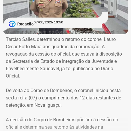
07/08/2026 10:50
Redação
O comandante-geral do Corpo de Bombeiros, coronel
Tarciso Salles, determinou o retorno do coronel Lauro
César Botto Maia aos quadros da corporação. A
revogação da cessão do oficial, que estava à disposição
Patrimônio de Luiz Paulo cresceu em
da Secretaria de Estado de Integração da Juventude e
todas as eleições desde 2010
Envelhecimento Saudável, já foi publicada no Diário
Oficial.
As declarações apresentadas à Justiça Eleitoral mostram
crescimento contínuo do patrimônio do deputado ao
De volta ao Corpo de Bombeiros, o coronel iniciou nesta
longo das últimas cinco eleições.
sexta-feira (07) o cumprimento dos 12 dias restantes de
detenção, em Nova Iguaçu.
Entre 2010 e 2014, o patrimônio aumentou 29,85%. De
2014 para 2018, a alta foi de 109,49%. Já entre 2018 e
A decisão do Corpo de Bombeiros põe fim à cessão do
2022, o crescimento chegou a 111,15%, enquanto no
oficial e determina seu retorno às atividades na