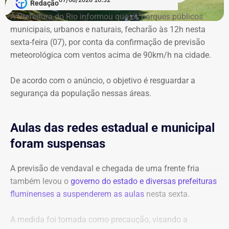
assédio sexual e moral contra bombeiras subordinadas.
Redação
A Prefeitura do Rio informou que os parques públicos
municipais, urbanos e naturais, fecharão às 12h nesta
sexta-feira (07), por conta da confirmação de previsão
meteorológica com ventos acima de 90km/h na cidade.
De acordo com o anúncio, o objetivo é resguardar a
segurança da população nessas áreas.
Aulas das redes estadual e municipal
foram suspensas
A previsão de vendaval e chegada de uma frente fria
também levou o
governo do estado e diversas prefeituras
fluminenses a suspenderem as aulas
nesta sexta.
A medida foi tomada como precaução, visando a