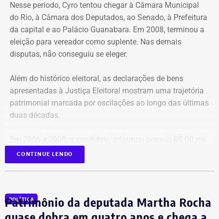
Nesse período, Cyro tentou chegar à Câmara Municipal
de estacionamento é realizada exclusivamente pelo
do Rio, à Câmara dos Deputados, ao Senado, à Prefeitura
aplicativo.
da capital e ao Palácio Guanabara. Em 2008, terminou a
eleição para vereador como suplente. Nas demais
Mais de 37 mil validação na Lagoa
disputas, não conseguiu se eleger.
Implantado no dia 17 de julho em cerca de 900 vagas no
Além do histórico eleitoral, as declarações de bens
entorno da Lagoa Rodrigo de Freitas, o projeto piloto do
apresentadas à Justiça Eleitoral mostram uma trajetória
Rio Rotativo Digital já contabiliza mais de 37 mil
patrimonial marcada por oscilações ao longo das últimas
validações de períodos de estacionamento de duas
duas décadas.
horas. A experiência permitiu aperfeiçoar a operação
antes da expansão para outras regiões da cidade,
Em 2006 e 2008, o candidato informou possuir R$ 90 mil
consolidando um modelo de estacionamento mais
em bens. O valor subiu para R$ 300 mil em 2012, caiu
CONTINUE LENDO
moderno, digital e eficiente.
para R$ 216 mil em 2016 e voltou a crescer para R$ 530
mil em 2018.
Patrimônio da deputada Martha Rocha
POLÍTICA
O maior patrimônio da série foi registrado em 2020,
quando Cyro declarou R$ 565 mil. Na eleição municipal
quase dobra em quatro anos e chega a