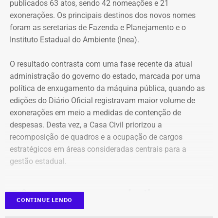
feira (06) e sábado (08).
publicados 63 atos, sendo 42 nomeações e 21
exonerações. Os principais destinos dos novos nomes
Durante o período, o estado está sob aviso amarelo, de
foram as seretarias de Fazenda e Planejamento e o
perigo potencial, com previsão de ventos entre 40 km/h e
Instituto Estadual do Ambiente (Inea).
60 km/h.
O resultado contrasta com uma fase recente da atual
Já para esta sexta, o Inmet emitiu um aviso laranja para
administração do governo do estado, marcada por uma
ventos costeiros em áreas do litoral fluminense, incluindo
política de enxugamento da máquina pública, quando as
as regiões das Baixadas Litorâneas e do Norte
edições do Diário Oficial registravam maior volume de
Fluminense.
exonerações em meio a medidas de contenção de
despesas. Desta vez, a Casa Civil priorizou a
O alerta vale durante todo o dia e indica que a
recomposição de quadros e a ocupação de cargos
intensificação dos ventos pode provocar movimentação
estratégicos em áreas consideradas centrais para a
de dunas sobre construções na orla. Entre os municípios
gestão estadual.
incluídos estão Cabo Frio, Arraial do Cabo, Armação dos
Búzios e Campos dos Goytacazes.
Três casas, o mesmo destino
CONTINUE LENDO
O principal destaque desta manhã teve destino definido: