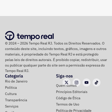
Fazenda, Planejamento e Inea foram as três estruturas
que concentraram a maior parte das nomeações.
Campeã absoluta do dia, a Secretaria de Estado de
Planejamento e Gestão recebeu 11 nomeações e 3
exonerações. O reforço abrange desde funções
© 2024 – 2026 Tempo Real RJ. Todos os Direitos Reservados. O
operacionais de assistente até postos estratégicos de
conteúdo deste site, incluindo textos, gráficos, imagens e outros
assessor e coordenador.
materiais, é propriedade do Tempo Real RJ e está protegido
pelas leis de direitos autorais. É proibido copiar, redistribuir, usar
Na Secretaria de Estado de Fazenda, foram publicadas 8
ou publicar qualquer parte do site sem a permissão expressa do
nomeações contra apenas 1 exoneração. A
Tempo Real RJ.
movimentação na pasta foi impulsionada pela aplicação
Categoria
Siga-nos
de decretos de reestruturação organizacional,
Rio de Janeiro
Quem somos
promovendo novos chefes de departamento, assessores
Política
Princípios Editoriais
e assistentes técnicos.
Cultura
Código de Ética
Transparência
Termos de Uso
Também na onda das nomeações, o Inea foi um dos
Serviços
Política de Privacidade