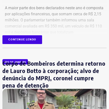
A maior parte dos bens declarados neste ano é composta
por aplicações financeiras, que somam cerca de R$ 2,15
milhões. O parlamentar também informou uma sala
comercial avaliada em R$ 350 mil, um veículo de R$ 110
mil e depósitos bancários que totalizam
aproximadamente R$ 51,6 mil.
CONTINUE LENDO
Corpo de Bombeiros determina retorno
RIO DE JANEIRO
de Lauro Botto à corporação; alvo de
denúncia do MPRJ, coronel cumpre
pena de detenção