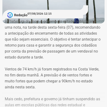
trabalhadores dispensados.
Além da medida judicial, o SINTSAMA convocou uma
07/08/2026 12:15
Redação
assembleia para a próxima quarta-feira (12), às 10h, em
A Prefeitura do Rio e o governo do estado publicaram
frente à sede da Rio + Saneamento, em Santa Cruz, para
uma nota, na tarde desta sexta-feira (07), recomendando
discutir os próximos passos da mobilização.
a antecipação do encerramento de todas as atividades
que não sejam essenciais. O objetivo é tentar antecipar o
“Independentemente do resultado da conversa de hoje,
retorno para casa e garantir a segurança dos cidadãos
vamos lutar pela manutenção dos empregos e pelo
por conta da previsão de passagem de um vendaval no
direito dos trabalhadores. A categoria não vai aceitar
estado durante a tarde.
demissões sem diálogo”, disse o presidente do sindicato.
Ventos de 74 km/h já foram registrados na Costa Verde,
no fim desta manhã. A previsão é de ventos fortes e
muito fortes que podem chegar a 90km/h no estado
ainda nesta sexta.
Mais cedo, prefeitura e governo já tinham suspendido as
aulas em escolas públicas das redes estadual e