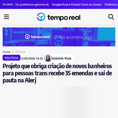
sindicato denuncia caso ao MPT e cobra cobra reintegração
 Rio: prefeitura e governo do estado recomendam encerramento de atividades não-essenciais ne
Douglas Ruas e Ricardo Couto se reúnem para discutir indicados 
Prefeitura amplia oper
ÚLTIMAS
Home
Política
Gabriele Maia
POLÍTICA
12/05/2026 16:22
Projeto que obriga criação de novos banheiros
para pessoas trans recebe 35 emendas e sai de
pauta na Alerj