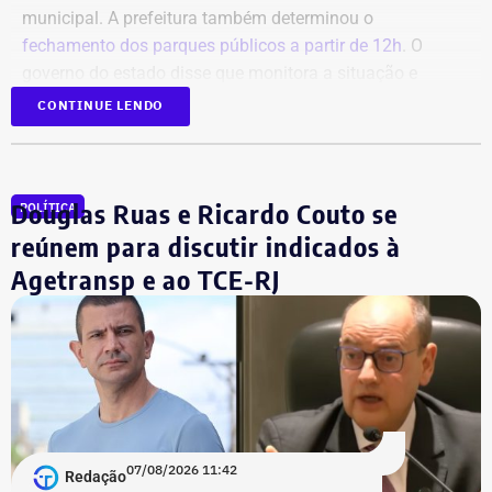
municipal. A prefeitura também determinou o
fechamento dos parques públicos a partir de 12h
. O
governo do estado disse que monitora a situação e
orientou a população a acompanhar os alertas da Defesa
CONTINUE LENDO
Civil.
Douglas Ruas e Ricardo Couto se
POLÍTICA
reúnem para discutir indicados à
Agetransp e ao TCE-RJ
07/08/2026 11:42
Redação