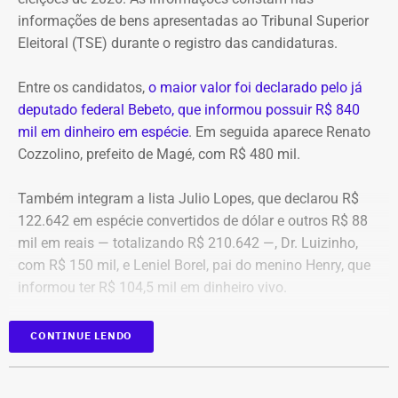
algo que nunca foi feito, de acordo com a investigação.
informações de bens apresentadas ao Tribunal Superior
Eleitoral (TSE) durante o registro das candidaturas.
*Com informações do blog do Octávio Guedes, do portal
g1
Entre os candidatos,
o maior valor foi declarado pelo já
deputado federal Bebeto, que informou possuir R$ 840
mil em dinheiro em espécie
. Em seguida aparece Renato
Cozzolino, prefeito de Magé, com R$ 480 mil.
Também integram a lista Julio Lopes, que declarou R$
122.642 em espécie convertidos de dólar e outros R$ 88
mil em reais — totalizando R$ 210.642 —, Dr. Luizinho,
com R$ 150 mil, e Leniel Borel, pai do menino Henry, que
informou ter R$ 104,5 mil em dinheiro vivo.
Candidato
Valor declarado em
CONTINUE LENDO
Bebeto
R$ 840.000,00
Renato Cozzolino
R$ 480.000,00