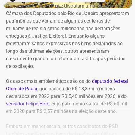
Os candidatos do PSD que disputam uma vaga na
O acordo foi aprovado pelo diretor da NVIDIA na América
Câmara dos Deputados pelo Rio de Janeiro apresentaram
Latina, Márcio Aguiar. A colaboração tecnológica não terá
patrimônios que variam de algumas centenas de
custos para o CREA-RJ, que passará a receber consultoria
milhares de reais a cifras milionárias nas declarações
direta da empresa.
entregues à Justiça Eleitoral. Enquanto alguns
registraram saltos expressivos nos bens declarados ao
Entre as áreas previstas na parceria estão pesquisa
longo das últimas eleições, outros apresentaram
aplicada em Inteligência Artificial e IA Generativa,
crescimento gradual ou retomaram a alta após períodos
sistemas de apoio à decisão técnica, visão
de oscilação.
computacional e processamento de dados de sensores,
imagens, drones, projetos e sistemas operacionais.
Os casos mais emblemáticos são os do
deputado federal
Otoni de Paula
, que passou de R$ 18,3 mil em bens
Também estão previstas aplicações de Digital Twins, BIM
declarados em 2022 para R$ 5,48 milhões em 2026, e do
e ambientes virtuais em projetos, planejamento, inspeção,
vereador Felipe Boró
, cujo patrimônio saltou de R$ 60 mil
operação, manutenção, treinamento e segurança, além de
em 2020 para R$ 3,57 milhões na eleição deste ano.
tecnologias de robótica e sistemas autônomos voltadas
para obras, plantas industriais, infraestrutura, agronomia
Embora em menor escala, outros candidatos do PSD
e geociências.
também ampliaram os bens declarados nas últimas