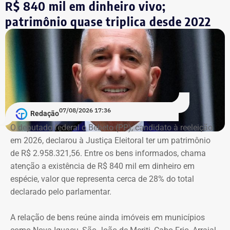
R$ 840 mil em dinheiro vivo;
Lyra Reis, aléga que a gestão Crivella usou perfis oficiais
patrimônio quase triplica desde 2022
da prefeitura em redes sociais, no Diário Oficial do
Município e em outros canais institucionais para divulgar
conteúdos que, segundo ação, iam além da informação
do poder público e promoviam pessoalmente o então
prefeito e integrantes do governo.
A acusação afirma que esses canais passaram a
07/08/2026 17:36
apresentar Crivella como responsável direto por obras,
Redação
serviços e programas públicos. Um exemplo disso,
O deputado federal o Bebeto (PP), candidato à reeleição
segundo a Ação Popular, foram as publicações em que
em 2026, declarou à Justiça Eleitoral ter um patrimônio
Crivella aparece anunciando entregas de obras e
de R$ 2.958.321,56. Entre os bens informados, chama
reformas de praças, além de mensagens em primeira
atenção a existência de R$ 840 mil em dinheiro em
pessoa, como: “Estamos aqui recuperando os aparelhos
espécie, valor que representa cerca de 28% do total
da praça”.
declarado pelo parlamentar.
*Com informações do g1
A relação de bens reúne ainda imóveis em municípios