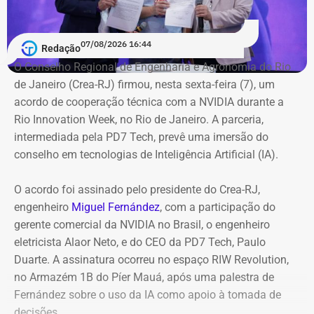
anos de Alceu Valença, reúne cerca de 35 músicas do
artista, como “Anunciação”, “La Belle de Jour” e
“Tropicana”. A temporada regular segue até 16 de agosto.
07/08/2026 16:44
Redação
O Conselho Regional de Engenharia e Agronomia do Rio
Jogo do Brasileirão Feminino adiado
de Janeiro (Crea-RJ) firmou, nesta sexta-feira (7), um
acordo de cooperação técnica com a NVIDIA durante a
O jogo entre Fluminense e Botafogo que aconteceria a
Rio Innovation Week, no Rio de Janeiro. A parceria,
partir das 21h30 desta sexta (07), no Estádio Nilton
intermediada pela PD7 Tech, prevê uma imersão do
Santos, válido pelo Brasileirão Feminino, também foi
conselho em tecnologias de Inteligência Artificial (IA).
adiado. De acordo com a Confederação Brasileira de
Futebol (CBF). “por conta dos alertas da Defesa Civil de
O acordo foi assinado pelo presidente do Crea-RJ,
fortes ventos no Rio de Janeiro”, o clássico teve a
engenheiro
Miguel Fernández
, com a participação do
mudança de data para segunda (10) às 18 horas.
gerente comercial da NVIDIA no Brasil, o engenheiro
eletricista Alaor Neto, e do CEO da PD7 Tech, Paulo
Duarte. A assinatura ocorreu no espaço RIW Revolution,
no Armazém 1B do Píer Mauá, após uma palestra de
Fernández sobre o uso da IA como apoio à tomada de
decisões.