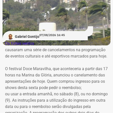
1.065.439,98 em bens. Na época, mantinha R$ 50 mil em
dinheiro vivo.
Em quatro anos, o patrimônio de Bebeto cresceu R$
1.892.881,58, alta de 177,7%. Já o valor mantido em
espécie saltou de R$ 50 mil para R$ 840 mil, aumento de
07/08/2026 16:45
Gabriel Gontijo
R$ 790 mil, ou 1.580%.
Os fortes ventos
que atingem o Rio nesta sexta (07)
causaram uma série de cancelamentos na programação
A relação de bens foi informada pelo próprio candidato à
de eventos culturais e até esportivos marcados para hoje.
Justiça Eleitoral durante o registro da candidatura. As
declarações são públicas e podem ser consultadas por
O festival Doce Maravilha, que aconteceria a partir das 17
qualquer eleitor no sistema DivulgaCand, do Tribunal
horas na Marina da Glória, anunciou o canelamento das
Superior Eleitoral (TSE).
apresentações de hoje. Quem comprou ingresso para os
shows desta sexta pode pedir o reembolso;
ou usar a entrada amanhã, no sábado (8), ou no domingo
(9). As instruções para a utilização do ingresso em outra
data ou para o reembolso serão divulgadas pela
organização. A programação dos outros dois dias do