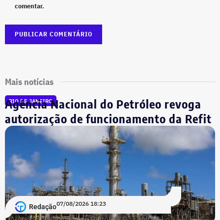
comentar.
Mais notícias
Agência Nacional do Petróleo revoga
RIO DE JANEIRO
autorização de funcionamento da Refit
07/08/2026 18:23
Redação
A Agência Nacional do Petróleo, Gás Natural e