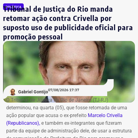
Julio Lopes
R$ 210.642,00*
Tribunal de Justiça do Rio manda
POLÍTICA
Dr. Luizinho
R$ 150.000,00
retomar ação contra Crivella por
Leniel Borel
R$ 104.500,00
suposto uso de publicidade oficial para
*Valor correspondente à soma de R$ 122.642,00 em espécie
promoção pessoal
convertidos de dólar e R$ 88.000,00 em reais declarados em dinheiro
vivo.
Os dados são públicos e ficam disponíveis para consulta
no sistema DivulgaCandContas, do TSE.
07/08/2026 17:37
Gabriel Gontijo
O Tribunal de Justiça do Rio de Janeiro (TJ-RJ)
determinou, na quarta (05), que fosse retomada de uma
ação popular que acusa o ex-prefeito
Marcelo Crivella
(Republicanos),
e também ex-integrantes que fizeram
parte da equipe de administração dele, de usar a estrutura