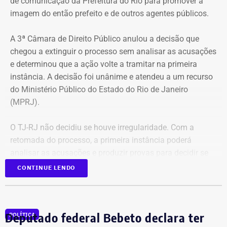
de comunicação da Prefeitura do Rio para promover a
imagem do então prefeito e de outros agentes públicos.
A 3ª Câmara de Direito Público anulou a decisão que
chegou a extinguir o processo sem analisar as acusações
e determinou que a ação volte a tramitar na primeira
instância. A decisão foi unânime e atendeu a um recurso
do Ministério Público do Estado do Rio de Janeiro
(MPRJ).
O TJ-RJ não decidiu se houve irregularidade. Com a
retomada do processo, a primeira instância poderá
analisar as acusações e produzir provas para decidir se
houve uso indevido da publicidade oficial.
CONTINUE LENDO
Advogado apresentou Ação Popular
Deputado federal Bebeto declara ter
POLÍTICA
A ação popular, apresentada pelo advogado Fernando