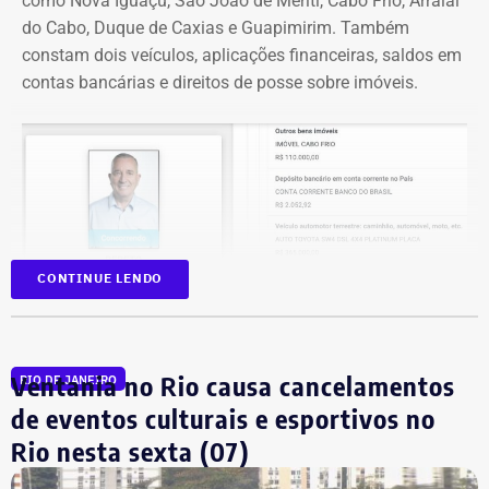
como Nova Iguaçu, São João de Meriti, Cabo Frio, Arraial
do Cabo, Duque de Caxias e Guapimirim. Também
constam dois veículos, aplicações financeiras, saldos em
contas bancárias e direitos de posse sobre imóveis.
CONTINUE LENDO
Ventania no Rio causa cancelamentos
RIO DE JANEIRO
de eventos culturais e esportivos no
Na disputa de 2022, quando foi eleito para a Câmara dos
Rio nesta sexta (07)
Deputados, o parlamentar havia informado R$